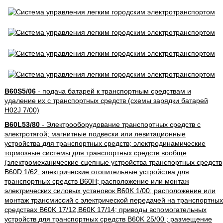
B60S5/06
- подача батарей к транспортным средствам и
удаление их с транспортных средств (схемы зарядки батарей
H02J 7/00)
B60L53/80
- Электрооборудование транспортных средств с
электротягой; магнитные подвески или левитационные
устройства для транспортных средств; электродинамические
тормозные системы для транспортных средств вообще
(электромеханические сцепные устройства транспортных средств
B60D 1/62; электрические отопительные устройства для
транспортных средств B60H; расположение или монтаж
электрических силовых установок B60K 1/00; расположение или
монтаж трансмиссий с электрической передачей на транспортных
средствах B60K 17/12,B60K 17/14; приводы вспомогательных
устройств для транспортных средств B60K 25/00 ; размещение