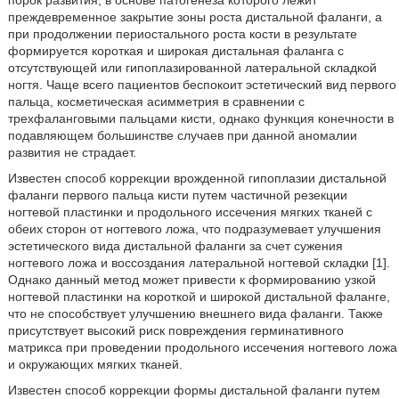
порок развития, в основе патогенеза которого лежит
преждевременное закрытие зоны роста дистальной фаланги, а
при продолжении периостального роста кости в результате
формируется короткая и широкая дистальная фаланга с
отсутствующей или гипоплазированной латеральной складкой
ногтя. Чаще всего пациентов беспокоит эстетический вид первого
пальца, косметическая асимметрия в сравнении с
трехфаланговыми пальцами кисти, однако функция конечности в
подавляющем большинстве случаев при данной аномалии
развития не страдает.
Известен способ коррекции врожденной гипоплазии дистальной
фаланги первого пальца кисти путем частичной резекции
ногтевой пластинки и продольного иссечения мягких тканей с
обеих сторон от ногтевого ложа, что подразумевает улучшения
эстетического вида дистальной фаланги за счет сужения
ногтевого ложа и воссоздания латеральной ногтевой складки [1].
Однако данный метод может привести к формированию узкой
ногтевой пластинки на короткой и широкой дистальной фаланге,
что не способствует улучшению внешнего вида фаланги. Также
присутствует высокий риск повреждения герминативного
матрикса при проведении продольного иссечения ногтевого ложа
и окружающих мягких тканей.
Известен способ коррекции формы дистальной фаланги путем