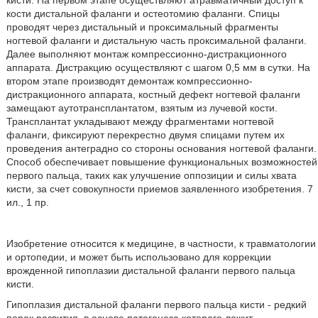
кисти. На первом этапе осуществляют атравматичный доступ к
кости дистальной фаланги и остеотомию фаланги. Спицы
проводят через дистальный и проксимальный фрагменты
ногтевой фаланги и дистальную часть проксимальной фаланги.
Далее выполняют монтаж компрессионно-дистракционного
аппарата. Дистракцию осуществляют с шагом 0,5 мм в сутки. На
втором этапе производят демонтаж компрессионно-
дистракционного аппарата, костный дефект ногтевой фаланги
замещают аутотрансплантатом, взятым из лучевой кости.
Трансплантат укладывают между фрагментами ногтевой
фаланги, фиксируют перекрестно двумя спицами путем их
проведения антеградно со стороны основания ногтевой фаланги.
Способ обеспечивает повышение функциональных возможностей
первого пальца, таких как улучшение оппозиции и силы хвата
кисти, за счет совокупности приемов заявленного изобретения. 7
ил., 1 пр.
Изобретение относится к медицине, в частности, к травматологии
и ортопедии, и может быть использовано для коррекции
врожденной гипоплазии дистальной фаланги первого пальца
кисти.
Гипоплазия дистальной фаланги первого пальца кисти - редкий