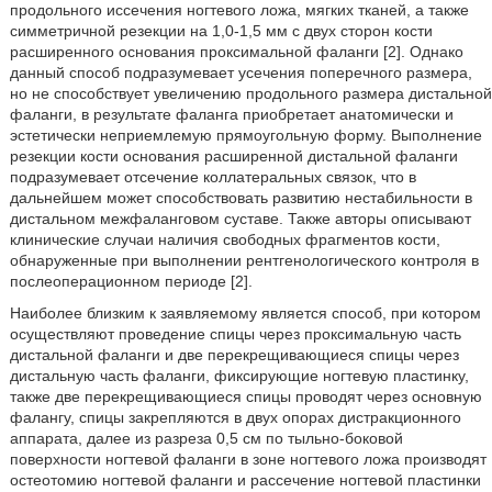
продольного иссечения ногтевого ложа, мягких тканей, а также
симметричной резекции на 1,0-1,5 мм с двух сторон кости
расширенного основания проксимальной фаланги [2]. Однако
данный способ подразумевает усечения поперечного размера,
но не способствует увеличению продольного размера дистальной
фаланги, в результате фаланга приобретает анатомически и
эстетически неприемлемую прямоугольную форму. Выполнение
резекции кости основания расширенной дистальной фаланги
подразумевает отсечение коллатеральных связок, что в
дальнейшем может способствовать развитию нестабильности в
дистальном межфаланговом суставе. Также авторы описывают
клинические случаи наличия свободных фрагментов кости,
обнаруженные при выполнении рентгенологического контроля в
послеоперационном периоде [2].
Наиболее близким к заявляемому является способ, при котором
осуществляют проведение спицы через проксимальную часть
дистальной фаланги и две перекрещивающиеся спицы через
дистальную часть фаланги, фиксирующие ногтевую пластинку,
также две перекрещивающиеся спицы проводят через основную
фалангу, спицы закрепляются в двух опорах дистракционного
аппарата, далее из разреза 0,5 см по тыльно-боковой
поверхности ногтевой фаланги в зоне ногтевого ложа производят
остеотомию ногтевой фаланги и рассечение ногтевой пластинки