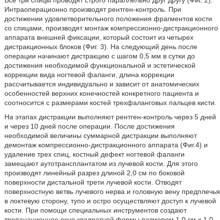
Все три спицы проводят строго параллельно друг другу (Фиг. 2).
Интраоперационно производят рентген-контроль. При
достижении удовлетворительного положения фрагментов кости
со спицами, производят монтаж компрессионно-дистракционного
аппарата внешней фиксации, который состоит из четырех
дистракционных блоков (Фиг. 3). На следующий день после
операции начинают дистракцию с шагом 0,5 мм в сутки до
достижения необходимой функциональной и эстетической
коррекции вида ногтевой фаланги, длина коррекции
рассчитывается индивидуально и зависит от анатомических
особенностей верхних конечностей конкретного пациента и
соотносится с размерами костей трехфаланговых пальцев кисти.
На этапах дистракции выполняют рентген-контроль через 5 дней
и через 10 дней после операции. После достижения
необходимой величины суммарной дистракции выполняют
демонтаж компрессионно-дистракционного аппарата (Фиг.4) и
удаление трех спиц, костный дефект ногтевой фаланги
замещают аутотрансплантатом из лучевой кости. Для этого
производят линейный разрез длиной 2,0 см по боковой
поверхности дистальной трети лучевой кости. Отводят
поверхностную ветвь лучевого нерва и головную вену предплечья
в локтевую сторону, тупо и остро осуществляют доступ к лучевой
кости. При помощи специальных инструментов создают
трепанационное окно квадратной формы размером 1,0 см х 1,0