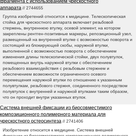
фрагмента с использованием чрескостного
аппарата
// 2744655
Группа изобретений относится к медицине. Телескопическая
стойка для чрескостного аппарата включает резьбовой
стержень, внутреннюю втулку, осевой элемент, на котором
закреплены рентген-позитивные маркеры, репозиционный узел,
размещенный на внутренней втулке с возможностью поворота и
состоящий из блокирующей скобы, наружной втулки,
выполненной с возможностью поворота с обеспечением
изменения длины телескопической стойки, двух полувтулок,
помещенных внутрь наружной втулки с обеспечением
резьбового взаимодействия с резьбовым стержнем и
обеспечением возможности ограниченного осевого
перемещения наружной втулки по отношению к указанным
полувтулкам, резьбового стержня, соединенного посредством
полувтулок с внутренней и наружной втулками таким образом,
что он проходит внутри указанных втулок.
Система внешней фиксации из биосовместимого
композиционного полимерного материала для
чрескостного остеосинтеза
// 2741406
Изобретение относится к медицине. Система внешней
фиксации из биосовместимого композиционного полимерного