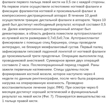
фаланги первого пальца левой кисти на 0,5 см с каждой стороны.
На первом этапе осуществили остеотомию ногтевой фаланги и
фиксацию фрагментов ногтевой и проксимальной фаланг в
компрессионно-дистракционный аппарат. В течение 10 дней
осуществляли тракцию дистальной фаланги в аппарате. Через 10
дней был достигнут необходимый результат, который составил 0,5
см. Далее компрессионно-дистракционный аппарат был
демантирован, в область дефекта поместили аутотрансплантат
из лучевой кости размерами 0,7х0,5х0,7см. Аутотрансплантат
фиксировали с помощью спиц Киршнера, спицы проводили
антеградно, не блокируя межфаланговый сустав.
Первый палец
зафиксировали гипсовой ладонной лонгетой от ногтевой фаланги
до проксимальной трети предплечья. Операцию выполняли под
проводниковой анестезией. Суммарное время двух операций
составило 2 часа. Послеоперационный период гладкий. Раны
зажили первичным натяжением. Спицы удалены после
формирования костной мозоли, которое наступило через 4
недели по данным рентгенографии, после чего была разрешена
нагрузка на оперированную конечность. Проведено
восстановительное лечение (курс ЛФК). При осмотре через 6
месяцев достигнут хороший эстетический и функциональный
результат на левой кисти (Фиг. 7). Планируется вмешательство на
1 пальце правой кисти.