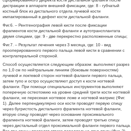
сформированного дефекта кости дистальной фаланги после
дистракции в аппарате внешней фиксации, где: 8 - губчатый
костный блок из дистального отдела лучевой кости
импактированный в дефект кости дистальной фаланги.
Фиг.6. – Рентгенография левой кисти после фиксации
фрагментов кости дистальной фаланги и аутотрансплантата
двумя спицами, где: 9 - две перекрестно расположенные спицы;
Фиг.7. – Результат лечения через 3 месяца, где: 10 - вид
прооперированного первого пальца левой кисти в сравнении с
контрлатеральной стороной.
Способ осуществляется следующим образом: выполняют разрез
по 1,0 см по нейтральным линиям (боковым поверхностям)
лучевой и локтевой сторон ногтевой фаланги первого пальца,
затем тупо и остро осуществляют доступ к кости ногтевой
фаланги. При помощи специальных инструментов выполняют
поперечную остеотомию на уровне средней трети кости ногтевой
фаланги, не пересекая ногтевое ложе и ногтевой матрикс (Фиг.
1). Далее перпендикулярно оси кости проводят первую спицу
через бугристость дистального фрагмента ногтевой фаланги,
вторую спицу проводят через основание проксимального
фрагмента ногтевой фаланги, затем проводят третью спицу
через дистальный отдел проксимальной фаланги первого пальца.