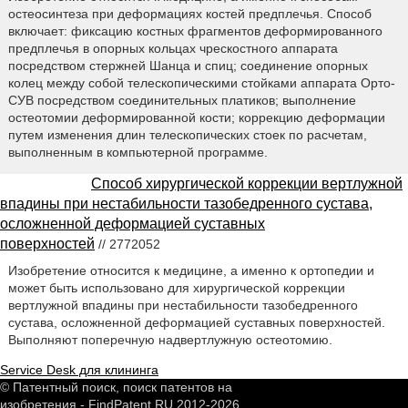
остеосинтеза при деформациях костей предплечья. Способ
включает: фиксацию костных фрагментов деформированного
предплечья в опорных кольцах чрескостного аппарата
посредством стержней Шанца и спиц; соединение опорных
колец между собой телескопическими стойками аппарата Орто-
СУВ посредством соединительных платиков; выполнение
остеотомии деформированной кости; коррекцию деформации
путем изменения длин телескопических стоек по расчетам,
выполненным в компьютерной программе.
Способ хирургической коррекции вертлужной
впадины при нестабильности тазобедренного сустава,
осложненной деформацией суставных
поверхностей
// 2772052
Изобретение относится к медицине, а именно к ортопедии и
может быть использовано для хирургической коррекции
вертлужной впадины при нестабильности тазобедренного
сустава, осложненной деформацией суставных поверхностей.
Выполняют поперечную надвертлужную остеотомию.
Service Desk для клининга
© Патентный поиск, поиск патентов на
изобретения - FindPatent.RU 2012-2026