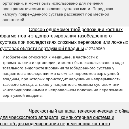
ортопедии, и может быть использовано для лечения
посттравматических анкилозов суставов кисти. Переднюю
капсулу поврежденного сустава рассекают под местной
анестезией.
Способ одномоментной репозиции костных
фрагментов и эндопротезирования тазобедренного
сустава при последствиях сложных переломов или ложных
суставах области вертлужной впадины
// 2749069
Изобретение относится к медицине, в частности к
травматологии и ортопедии, и может быть использовано в ходе
тотального эндопротезирования тазобедренного сустава у
пациентов с последствиями сложных переломов вертлужной
впадины, при которых происходит нарушение непрерывности
тазового кольца, а также у пациентов с ложным суставом или
консолидированными в неправильном положении переломами
вертлужной впадины.
Чрескостный аппарат, телескопическая стойка
для чрескостного аппарата, компьютерная система и
способ для моделирования перемещения костного