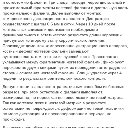
и остеотомию фаланги. Три спицы проводят через дистальный и
проксимальный фрагменты ногтевой фаланги и дистальную часть
проксимальной фаланги. Далее выполняют монтаж
компрессионно-дистракционного аппарата. Дистракцию
осуществляют с шагом 0,5 мм в сутки. Через 10 дней после
контрольных снимков и достижения необходимого
функционального и эстетического результата длины коррекции
приступают ко второму этапу хирургического лечения.
Производят демонтаж компрессионно-дистракционного аппарата,
костный дефект ногтевой фаланги замещают
аутотрансплантатом, взятым из лучевой кости. Трансплантат
укладывают между фрагментами ногтевой фаланги, фиксируют
перекрестно двумя спицами путем их проведения антеградно со
стороны основания ногтевой фаланги. Спицы удаляют через 4
недели по результатам рентгенологического контроля.
Доступ к кости выполняют атравматичным способом из боковых
разрезов, при этом остеотомию фаланги выполняют
изолированно, не пересекая ногтевое ложе и ногтевой матрикс.
Так как ногтевое ложе и ногтевой матрикс в результате
остеотомии не повреждаются, деформации ногтевой пластинки
по мере дистракции и в послеоперационном периоде, не
происходит.
Для улучшения обзора и точности выполнения остеотомии