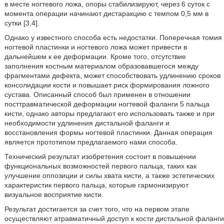
в месте ногтевого ложа, опоры стабилизируют, через 6 суток с
момента операции начинают дистаракцию с темпом 0,5 мм в
сутки [3,4].
Однако у известного способа есть недостатки. Поперечная томия
ногтевой пластинки и ногтевого ложа может привести в
дальнейшем к ее деформации. Кроме того, отсутствие
заполнения костным материалом образовавшегося между
фрагментами дефекта, может способствовать удлинению сроков
консолидации кости и повышает риск формирования ложного
сустава. Описанный способ был применен в отношении
посттравматической деформации ногтевой фаланги 5 пальца
кисти, однако авторы предлагают его использовать также и при
необходимости удлинения дистальной фаланги и
восстановления формы ногтевой пластинки. Данная операция
является прототипом предлагаемого нами способа.
Технический результат изобретения состоит в повышении
функциональных возможностей первого пальца, таких как
улучшение оппозиции и силы хвата кисти, а также эстетических
характеристик первого пальца, которые гармонизируют
визуальное восприятие кисти.
Результат достигается за счет того, что на первом этапе
осуществляют атравматичный доступ к кости дистальной фаланги