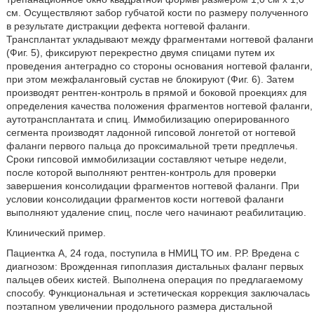
см. Осуществляют забор губчатой кости по размеру полученного
в результате дистракции дефекта ногтевой фаланги.
Трансплантат укладывают между фрагментами ногтевой фаланги
(Фиг. 5), фиксируют перекрестно двумя спицами путем их
проведения антеградно со стороны основания ногтевой фаланги,
при этом межфаланговый сустав не блокируют (Фиг. 6). Затем
производят рентген-контроль в прямой и боковой проекциях для
определения качества положения фрагментов ногтевой фаланги,
аутотрансплантата и спиц. Иммобилизацию оперированного
сегмента производят ладонной гипсовой лонгетой от ногтевой
фаланги первого пальца до проксимальной трети предплечья.
Сроки гипсовой иммобилизации составляют четыре недели,
после которой выполняют рентген-контроль для проверки
завершения консолидации фрагментов ногтевой фаланги. При
условии консолидации фрагментов кости ногтевой фаланги
выполняют удаление спиц, после чего начинают реабилитацию.
Клинический пример.
Пациентка А, 24 года, поступила в НМИЦ ТО им. Р.Р. Вредена с
диагнозом: Врожденная гипоплазия дистальных фаланг первых
пальцев обеих кистей. Выполнена операция по предлагаемому
способу. Функциональная и эстетическая коррекция заключалась
поэтапном увеличении продольного размера дистальной