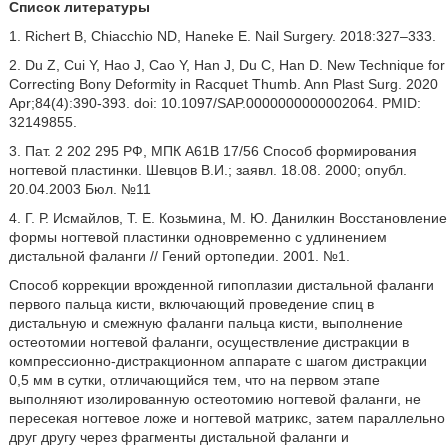
Список литературы
1. Richert B, Chiacchio ND, Haneke E. Nail Surgery. 2018:327–333.
2. Du Z, Cui Y, Hao J, Cao Y, Han J, Du C, Han D. New Technique for
Correcting Bony Deformity in Racquet Thumb. Ann Plast Surg. 2020
Apr;84(4):390-393. doi: 10.1097/SAP.0000000000002064. PMID:
32149855.
3. Пат. 2 202 295 РФ, МПК A61B 17/56 Способ формирования
ногтевой пластинки. Шевцов В.И.; заявл. 18.08. 2000; опубл.
20.04.2003 Бюл. №11
4. Г. Р. Исмайлов, Т. Е. Козьмина, М. Ю. Данилкин Восстановление
формы ногтевой пластинки одновременно с удлинением
дистальной фаланги // Гений ортопедии. 2001. №1.
Способ коррекции врожденной гипоплазии дистальной фаланги
первого пальца кисти, включающий проведение спиц в
дистальную и смежную фаланги пальца кисти, выполнение
остеотомии ногтевой фаланги, осуществление дистракции в
компрессионно-дистракционном аппарате с шагом дистракции
0,5 мм в сутки, отличающийся тем, что на первом этапе
выполняют изолированную остеотомию ногтевой фаланги, не
пересекая ногтевое ложе и ногтевой матрикс, затем параллельно
друг другу через фрагменты дистальной фаланги и