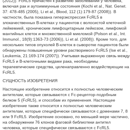
(2012)). FcRL5 причастен к развитию заболеваний у человека,
включая рак и аутоиммунные состояния (Kochi et al., Nat. Genet.
37: 478-485 (2005), Li et al., Blood, 112 (1):179-87 (2008)). В
частности, была показана гиперэкспрессия FcRL5 в
злокачественных В-клетках у пациентов с волосистой клеточной
лейкемией, хроническим лимфоцитарным лейкозом, лимфомой
мантийных клеток и множественной миеломой (Polson et al., Int.
Immunol., 18(9):1363-73 (2006)), Li et al. (2008)). Кроме того, для
нескольких типов опухолей В-клеток в сыворотке пациентов были
обнаружены повышенные уровни растворимого FcRL5 (Ise et al.,
Leukemia, 21:169-174 (2007)). Учитывая выраженную связь между
FcRL5 и B-клеточными видами рака, необходимы
терапевтические средства, целенаправленно воздействующие на
FcRL5.
СУЩНОСТЬ ИЗОБРЕТЕНИЯ
Настоящее изобретение относится к полностью человеческим
антителам, которые связываются с Fc-рецептор-подобным
белком 5 (FcRL5), и способам их применения. Настоящее
изобретение также относится к полностью человеческим
антителам, которые специфически связываются с доменами 7, 8
или 9 FcRL5. Изобретение основано, по меньшей мере частично,
на обнаружении 76 клонов фаговой библиотеки антител
человека, которые специфически связываются с FcRL5.