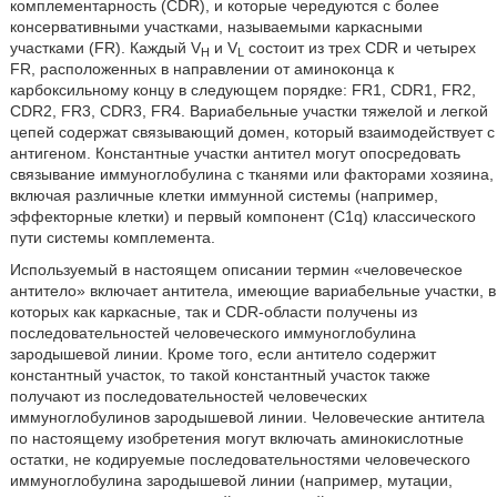
комплементарность (CDR), и которые чередуются с более
консервативными участками, называемыми каркасными
участками (FR). Каждый V
и V
состоит из трех CDR и четырех
H
L
FR, расположенных в направлении от аминоконца к
карбоксильному концу в следующем порядке: FR1, CDR1, FR2,
CDR2, FR3, CDR3, FR4. Вариабельные участки тяжелой и легкой
цепей содержат связывающий домен, который взаимодействует с
антигеном. Константные участки антител могут опосредовать
связывание иммуноглобулина с тканями или факторами хозяина,
включая различные клетки иммунной системы (например,
эффекторные клетки) и первый компонент (C1q) классического
пути системы комплемента.
Используемый в настоящем описании термин «человеческое
антитело» включает антитела, имеющие вариабельные участки, в
которых как каркасные, так и CDR-области получены из
последовательностей человеческого иммуноглобулина
зародышевой линии. Кроме того, если антитело содержит
константный участок, то такой константный участок также
получают из последовательностей человеческих
иммуноглобулинов зародышевой линии. Человеческие антитела
по настоящему изобретения могут включать аминокислотные
остатки, не кодируемые последовательностями человеческого
иммуноглобулина зародышевой линии (например, мутации,