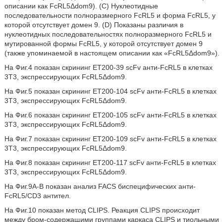
описании как FcRL5Δdom9). (C) Нуклеотидные
последовательности полноразмерного FcRL5 и форма FcRL5, у
которой отсутствует домен 9. (D) Показаны различия в
нуклеотидных последовательностях полноразмерного FcRL5 и
мутированной формы FcRL5, у которой отсутствует домен 9
(также упоминаемой в настоящем описании как «FcRL5Δdom9»).
На Фиг.4 показан скрининг ET200-39 scFv анти-FcRL5 в клетках
3T3, экспрессирующих FcRL5Δdom9.
На Фиг.5 показан скрининг ET200-104 scFv анти-FcRL5 в клетках
3T3, экспрессирующих FcRL5Δdom9.
На Фиг.6 показан скрининг ET200-105 scFv анти-FcRL5 в клетках
3T3, экспрессирующих FcRL5Δdom9.
На Фиг.7 показан скрининг ET200-109 scFv анти-FcRL5 в клетках
3T3, экспрессирующих FcRL5Δdom9.
На Фиг.8 показан скрининг ET200-117 scFv анти-FcRL5 в клетках
3T3, экспрессирующих FcRL5Δdom9.
На Фиг.9A-B показан анализ FACS биспецифических анти-
FcRL5/CD3 антител.
На Фиг.10 показан метод CLIPS. Реакция CLIPS происходит
между бром-содержащими группами каркаса CLIPS и тиольными