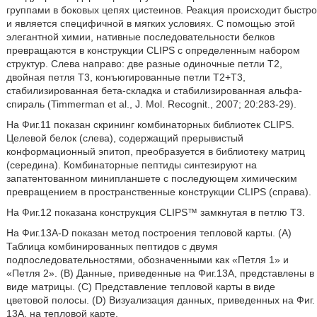
группами в боковых цепях цистеинов. Реакция происходит быстро
и является специфичной в мягких условиях. С помощью этой
элегантной химии, нативные последовательности белков
превращаются в конструкции CLIPS с определенным набором
структур. Слева направо: две разные одиночные петли T2,
двойная петля T3, конъюгированные петли T2+T3,
стабилизированная бета-складка и стабилизированная альфа-
спираль (Timmerman et al., J. Mol. Recognit., 2007; 20:283-29).
На Фиг.11 показан скрининг комбинаторных библиотек CLIPS.
Целевой белок (слева), содержащий прерывистый
конформационный эпитоп, преобразуется в библиотеку матриц
(середина). Комбинаторные пептиды синтезируют на
запатентованном минипланшете с последующем химическим
превращением в пространственные конструкции CLIPS (справа).
На Фиг.12 показана конструкция CLIPS™ замкнутая в петлю T3.
На Фиг.13A-D показан метод построения тепловой карты. (A)
Таблица комбинированных пептидов с двумя
подпоследовательностями, обозначенными как «Петля 1» и
«Петля 2». (B) Данные, приведенные на Фиг.13A, представлены в
виде матрицы. (C) Представление тепловой карты в виде
цветовой полосы. (D) Визуализация данных, приведенных на Фиг.
13А, на тепловой карте.