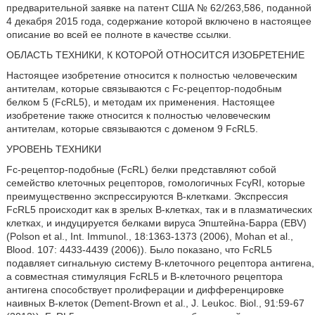
предварительной заявке на патент США № 62/263,586, поданной
4 декабря 2015 года, содержание которой включено в настоящее
описание во всей ее полноте в качестве ссылки.
ОБЛАСТЬ ТЕХНИКИ, К КОТОРОЙ ОТНОСИТСЯ ИЗОБРЕТЕНИЕ
Настоящее изобретение относится к полностью человеческим
антителам, которые связываются с Fc-рецептор-подобным
белком 5 (FcRL5), и методам их применения. Настоящее
изобретение также относится к полностью человеческим
антителам, которые связываются с доменом 9 FcRL5.
УРОВЕНЬ ТЕХНИКИ
Fc-рецептор-подобные (FcRL) белки представляют собой
семейство клеточных рецепторов, гомологичных FcγRI, которые
преимущественно экспрессируются В-клетками. Экспрессия
FcRL5 происходит как в зрелых В-клетках, так и в плазматических
клетках, и индуцируется белками вируса Эпштейна-Барра (EBV)
(Polson et al., Int. Immunol., 18:1363-1373 (2006), Mohan et al.,
Blood. 107: 4433-4439 (2006)). Было показано, что FcRL5
подавляет сигнальную систему B-клеточного рецептора антигена,
а совместная стимуляция FcRL5 и В-клеточного рецептора
антигена способствует пролиферации и дифференцировке
наивных В-клеток (Dement-Brown et al., J. Leukoc. Biol., 91:59-67