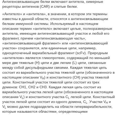
Антигенсвязывающие белки включают антитела, химерные
рецепторы антигенов (CAR) и слитые белки.
«Антитело» и «антитела», в значении, в котором эти термины
известны в данной области, относятся к антигенсвязывающим
белкам иммунной системы. Используемый в настоящем
описании термин «антитело» включает целые, полноразмерные
антитела, имеющие антигенсвязывающий участок и любой его
фрагмент, причем «антигенсвязывающая часть»,
«антигенсвязывающий фрагмент» или «антигенсвязывающий
участок» сохраняется, или единичные цепи, например,
одноцепочечный вариабельный фрагмент (scFv). Природным
«антителом» является гликопротеин, содержащий по меньшей
мере две тяжелые (H) цепи и две легкие (L) цепи, связанные
между собой дисульфидными связями. Каждая тяжелая цепь
состоит из вариабельного участка тяжелой цепи (обозначенного в
настоящем описании V
) и константного (CH) участка тяжелой
H
цепи. Константный участок тяжелой цепи состоит из трех
доменов: CH1, CH2 и CH3. Каждая легкая цепь состоит из
вариабельного участка легкой цепи (обозначенного в настоящем
описании V
) и константного участка C
легкой цепи. Константный
L
L
участок легкой цепи состоит из одного домена, C
. Участки V
и
L
H
V
можно далее подразделить на области гипервариабельности,
L
которые называются областями, определяющими