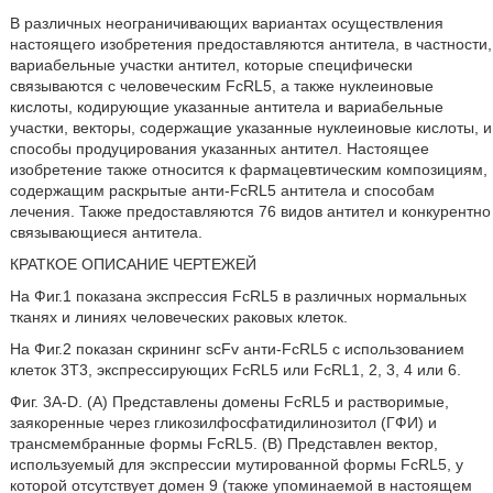
В различных неограничивающих вариантах осуществления
настоящего изобретения предоставляются антитела, в частности,
вариабельные участки антител, которые специфически
связываются с человеческим FcRL5, а также нуклеиновые
кислоты, кодирующие указанные антитела и вариабельные
участки, векторы, содержащие указанные нуклеиновые кислоты, и
способы продуцирования указанных антител. Настоящее
изобретение также относится к фармацевтическим композициям,
содержащим раскрытые анти-FcRL5 антитела и способам
лечения. Также предоставляются 76 видов антител и конкурентно
связывающиеся антитела.
КРАТКОЕ ОПИСАНИЕ ЧЕРТЕЖЕЙ
На Фиг.1 показана экспрессия FcRL5 в различных нормальных
тканях и линиях человеческих раковых клеток.
На Фиг.2 показан скрининг scFv анти-FcRL5 с использованием
клеток 3T3, экспрессирующих FcRL5 или FcRL1, 2, 3, 4 или 6.
Фиг. 3A-D. (A) Представлены домены FcRL5 и растворимые,
заякоренные через гликозилфосфатидилинозитол (ГФИ) и
трансмембранные формы FcRL5. (B) Представлен вектор,
используемый для экспрессии мутированной формы FcRL5, у
которой отсутствует домен 9 (также упоминаемой в настоящем