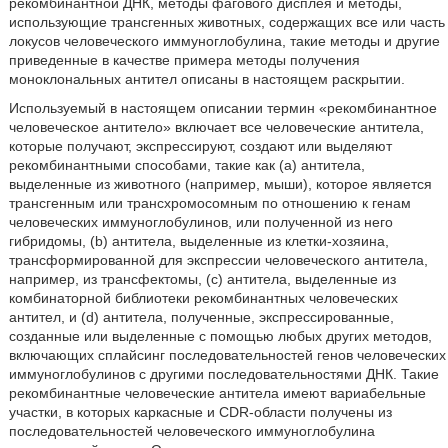
рекомбинантной ДНК, методы фагового дисплея и методы,
использующие трансгенных животных, содержащих все или часть
локусов человеческого иммуноглобулина, такие методы и другие
приведенные в качестве примера методы получения
моноклональных антител описаны в настоящем раскрытии.
Используемый в настоящем описании термин «рекомбинантное
человеческое антитело» включает все человеческие антитела,
которые получают, экспрессируют, создают или выделяют
рекомбинантными способами, такие как (а) антитела,
выделенные из животного (например, мыши), которое является
трансгенным или трансхромосомным по отношению к генам
человеческих иммуноглобулинов, или полученной из него
гибридомы, (b) антитела, выделенные из клетки-хозяина,
трансформированной для экспрессии человеческого антитела,
например, из трансфектомы, (с) антитела, выделенные из
комбинаторной библиотеки рекомбинантных человеческих
антител, и (d) антитела, полученные, экспрессированные,
созданные или выделенные с помощью любых других методов,
включающих сплайсинг последовательностей генов человеческих
иммуноглобулинов с другими последовательностями ДНК. Такие
рекомбинантные человеческие антитела имеют вариабельные
участки, в которых каркасные и CDR-области получены из
последовательностей человеческого иммуноглобулина