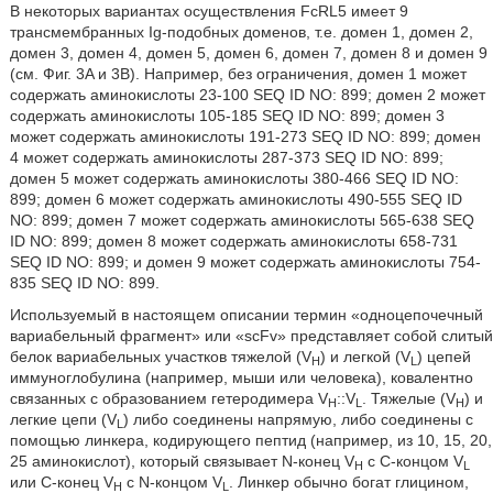
В некоторых вариантах осуществления FcRL5 имеет 9
трансмембранных Ig-подобных доменов, т.е. домен 1, домен 2,
домен 3, домен 4, домен 5, домен 6, домен 7, домен 8 и домен 9
(см. Фиг. 3A и 3B). Например, без ограничения, домен 1 может
содержать аминокислоты 23-100 SEQ ID NO: 899; домен 2 может
содержать аминокислоты 105-185 SEQ ID NO: 899; домен 3
может содержать аминокислоты 191-273 SEQ ID NO: 899; домен
4 может содержать аминокислоты 287-373 SEQ ID NO: 899;
домен 5 может содержать аминокислоты 380-466 SEQ ID NO:
899; домен 6 может содержать аминокислоты 490-555 SEQ ID
NO: 899; домен 7 может содержать аминокислоты 565-638 SEQ
ID NO: 899; домен 8 может содержать аминокислоты 658-731
SEQ ID NO: 899; и домен 9 может содержать аминокислоты 754-
835 SEQ ID NO: 899.
Используемый в настоящем описании термин «одноцепочечный
вариабельный фрагмент» или «scFv» представляет собой слитый
белок вариабельных участков тяжелой (V
) и легкой (V
) цепей
H
L
иммуноглобулина (например, мыши или человека), ковалентно
связанных с образованием гетеродимера V
::V
. Тяжелые (V
) и
H
L
H
легкие цепи (V
) либо соединены напрямую, либо соединены с
L
помощью линкера, кодирующего пептид (например, из 10, 15, 20,
25 аминокислот), который связывает N-конец V
с C-концом V
H
L
или C-конец V
с N-концом V
. Линкер обычно богат глицином,
H
L