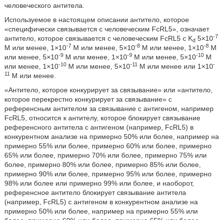
человеческого антитела.
Используемое в настоящем описании антитело, которое
«специфически связывается с человеческим FcRL5», означает
-7
антитело, которое связывается с человеческим FcRL5 с K
5×10
d
-7
-8
-8
М или менее, 1×10
М или менее, 5×10
М или менее, 1×10
М
-9
-9
-10
или менее, 5×10
М или менее, 1×10
М или менее, 5×10
М
-10
-11
-
или менее, 1×10
М или менее, 5×10
М или менее или 1×10
11
М или менее.
«Антитело, которое конкурирует за связывание» или «антитело,
которое перекрестно конкурирует за связывание» с
референсным антителом за связывание с антигеном, например
FcRL5, относится к антителу, которое блокирует связывание
референсного антитела с антигеном (например, FcRL5) в
конкурентном анализе на примерно 50% или более, например на
примерно 55% или более, примерно 60% или более, примерно
65% или более, примерно 70% или более, примерно 75% или
более, примерно 80% или более, примерно 85% или более,
примерно 90% или более, примерно 95% или более, примерно
98% или более или примерно 99% или более, и наоборот,
референсное антитело блокирует связывание антитела
(например, FcRL5) с антигеном в конкурентном анализе на
примерно 50% или более, например на примерно 55% или