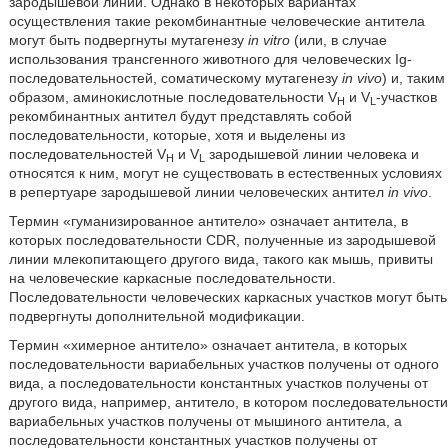
зародышевой линии. Однако в некоторых вариантах
осуществления такие рекомбинантные человеческие антитела
могут быть подвергнуты мутагенезу
in vitro
(или, в случае
использования трансгенного животного для человеческих Ig-
последовательностей, соматическому мутагенезу
in vivo
) и, таким
образом, аминокислотные последовательности V
и V
-участков
H
L
рекомбинантных антител будут представлять собой
последовательности, которые, хотя и выделены из
последовательностей V
и V
зародышевой линии человека и
H
L
относятся к ним, могут не существовать в естественных условиях
в репертуаре зародышевой линии человеческих антител
in vivo
.
Термин «гуманизированное антитело» означает антитела, в
которых последовательности CDR, полученные из зародышевой
линии млекопитающего другого вида, такого как мышь, привиты
на человеческие каркасные последовательности.
Последовательности человеческих каркасных участков могут быть
подвергнуты дополнительной модификации.
Термин «химерное антитело» означает антитела, в которых
последовательности вариабельных участков получены от одного
вида, а последовательности константных участков получены от
другого вида, например, антитело, в котором последовательности
вариабельных участков получены от мышиного антитела, а
последовательности константных участков получены от