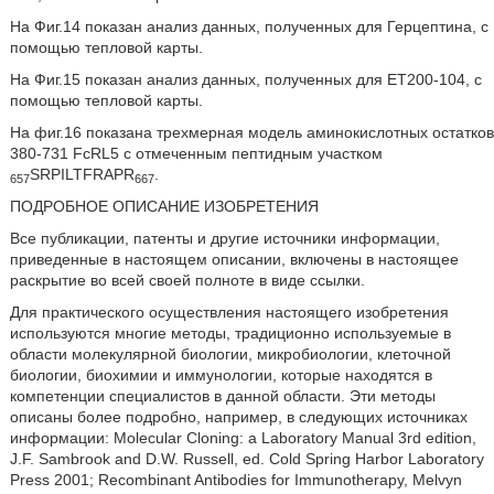
На Фиг.14 показан анализ данных, полученных для Герцептина, с
помощью тепловой карты.
На Фиг.15 показан анализ данных, полученных для ET200-104, с
помощью тепловой карты.
На фиг.16 показана трехмерная модель аминокислотных остатков
380-731 FcRL5 с отмеченным пептидным участком
SRPILTFRAPR
.
657
667
ПОДРОБНОЕ ОПИСАНИЕ ИЗОБРЕТЕНИЯ
Все публикации, патенты и другие источники информации,
приведенные в настоящем описании, включены в настоящее
раскрытие во всей своей полноте в виде ссылки.
Для практического осуществления настоящего изобретения
используются многие методы, традиционно используемые в
области молекулярной биологии, микробиологии, клеточной
биологии, биохимии и иммунологии, которые находятся в
компетенции специалистов в данной области. Эти методы
описаны более подробно, например, в следующих источниках
информации: Molecular Cloning: a Laboratory Manual 3rd edition,
J.F. Sambrook and D.W. Russell, ed. Cold Spring Harbor Laboratory
Press 2001; Recombinant Antibodies for Immunotherapy, Melvyn