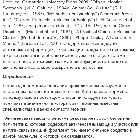
Little, ed. Cambridge University Press 2009; ʺOligonucleotide
Synthesisʺ (M. J. Gait, ed., 1984); ʺAnimal Cell Cultureʺ (R. I.
Freshney, ed., 1987); ʺMethods in Enzymologyʺ (Academic Press,
Inc.); ʺCurrent Protocols in Molecular Biologyʺ (F. M. Ausubel et al.,
eds., 1987, and periodic updates); ʺPCR: The Polymerase Chain
Reaction, ʺ (Mullis et al., ed., 1994); ʺA Practical Guide to Molecular
Cloningʺ (Perbal Bernard V., 1988); ʺPhage Display: A Laboratory
Manualʺ (Barbas et al., 2001). Содержание этих и других
источников информации, включающие стандартные протоколы,
широко известные и обычно используемые специалистами в
данной области техники, включая инструкции изготовителей,
включены в настоящее раскрытие в виде ссылки.
Определения
В приведенном ниже описании приводится используемая в
настоящем раскрытии терминология. Как правило, термины,
используемые в настоящем описании, следует толковать
понимать в значениях, в которых эти термины известны
специалистам в данной области техники.
«Антигенсвязывающий белок» представляет собой белок или
полипептид, который содержит антигенсвязывающий участок или
антигенсвязывающий фрагмент, т.е. имеет сильное сродство к
другой молекуле, с которой он связывается.