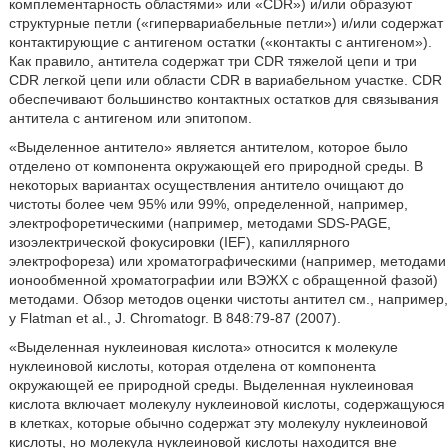
комплементарность областями» или «CDR») и/или образуют
структурные петли («гипервариабельные петли») и/или содержат
контактирующие с антигеном остатки («контакты с антигеном»).
Как правило, антитела содержат три CDR тяжелой цепи и три
CDR легкой цепи или области CDR в вариабельном участке. CDR
обеспечивают большинство контактных остатков для связывания
антитела с антигеном или эпитопом.
«Выделенное антитело» является антителом, которое было
отделено от компонента окружающей его природной среды. В
некоторых вариантах осуществления антитело очищают до
чистоты более чем 95% или 99%, определенной, например,
электрофоретическими (например, методами SDS-PAGE,
изоэлектрической фокусировки (IEF), капиллярного
электрофореза) или хроматографическими (например, методами
ионообменной хроматографии или ВЭЖХ с обращенной фазой)
методами. Обзор методов оценки чистоты антител см., например,
у Flatman et al., J. Chromatogr. B 848:79-87 (2007).
«Выделенная нуклеиновая кислота» относится к молекуле
нуклеиновой кислоты, которая отделена от компонента
окружающей ее природной среды. Выделенная нуклеиновая
кислота включает молекулу нуклеиновой кислоты, содержащуюся
в клетках, которые обычно содержат эту молекулу нуклеиновой
кислоты, но молекула нуклеиновой кислоты находится вне