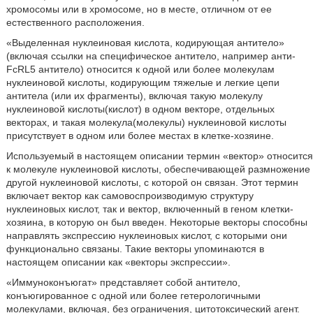
хромосомы или в хромосоме, но в месте, отличном от ее
естественного расположения.
«Выделенная нуклеиновая кислота, кодирующая антитело»
(включая ссылки на специфическое антитело, например анти-
FcRL5 антитело) относится к одной или более молекулам
нуклеиновой кислоты, кодирующим тяжелые и легкие цепи
антитела (или их фрагменты), включая такую молекулу
нуклеиновой кислоты(кислот) в одном векторе, отдельных
векторах, и такая молекула(молекулы) нуклеиновой кислоты
присутствует в одном или более местах в клетке-хозяине.
Используемый в настоящем описании термин «вектор» относится
к молекуле нуклеиновой кислоты, обеспечивающей размножение
другой нуклеиновой кислоты, с которой он связан. Этот термин
включает вектор как самовоспроизводимую структуру
нуклеиновых кислот, так и вектор, включенный в геном клетки-
хозяина, в которую он был введен. Некоторые векторы способны
направлять экспрессию нуклеиновых кислот, с которыми они
функционально связаны. Такие векторы упоминаются в
настоящем описании как «векторы экспрессии».
«Иммуноконъюгат» представляет собой антитело,
конъюгированное с одной или более гетерологичными
молекулами, включая, без ограничения, цитотоксический агент.