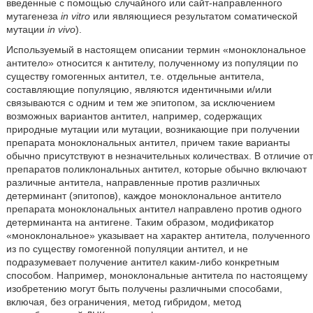
введенные с помощью случайного или сайт-направленного
мутагенеза
in vitro
или являющиеся результатом соматической
мутации
in vivo
).
Используемый в настоящем описании термин «моноклональное
антитело» относится к антителу, полученному из популяции по
существу гомогенных антител, т.е. отдельные антитела,
составляющие популяцию, являются идентичными и/или
связываются с одним и тем же эпитопом, за исключением
возможных вариантов антител, например, содержащих
природные мутации или мутации, возникающие при получении
препарата моноклональных антител, причем такие варианты
обычно присутствуют в незначительных количествах. В отличие от
препаратов поликлональных антител, которые обычно включают
различные антитела, направленные против различных
детерминант (эпитопов), каждое моноклональное антитело
препарата моноклональных антител направлено против одного
детерминанта на антигене. Таким образом, модификатор
«моноклональное» указывает на характер антитела, полученного
из по существу гомогенной популяции антител, и не
подразумевает получение антител каким-либо конкретным
способом. Например, моноклональные антитела по настоящему
изобретению могут быть получены различными способами,
включая, без ограничения, метод гибридом, метод