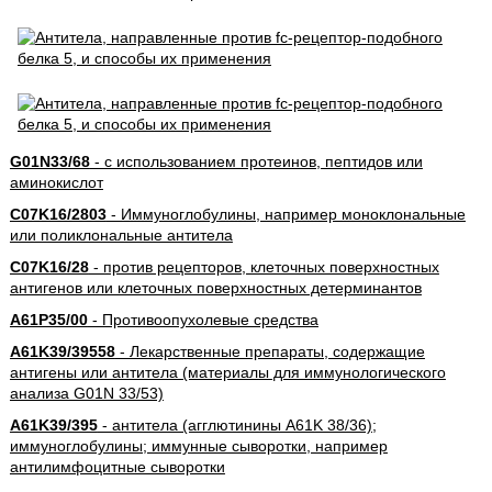
G01N33/68
- с использованием протеинов, пептидов или
аминокислот
C07K16/2803
- Иммуноглобулины, например моноклональные
или поликлональные антитела
C07K16/28
- против рецепторов, клеточных поверхностных
антигенов или клеточных поверхностных детерминантов
A61P35/00
- Противоопухолевые средства
A61K39/39558
- Лекарственные препараты, содержащие
антигены или антитела (материалы для иммунологического
анализа G01N 33/53)
A61K39/395
- антитела (агглютинины A61K 38/36);
иммуноглобулины; иммунные сыворотки, например
антилимфоцитные сыворотки