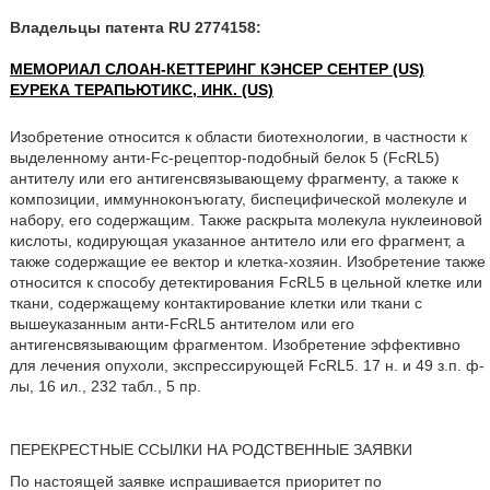
Владельцы патента RU 2774158:
МЕМОРИАЛ СЛОАН-КЕТТЕРИНГ КЭНСЕР СЕНТЕР (US)
ЕУРЕКА ТЕРАПЬЮТИКС, ИНК. (US)
Изобретение относится к области биотехнологии, в частности к
выделенному анти-Fc-рецептор-подобный белок 5 (FcRL5)
антителу или его антигенсвязывающему фрагменту, а также к
композиции, иммунноконъюгату, биспецифической молекуле и
набору, его содержащим. Также раскрыта молекула нуклеиновой
кислоты, кодирующая указанное антитело или его фрагмент, а
также содержащие ее вектор и клетка-хозяин. Изобретение также
относится к способу детектирования FcRL5 в цельной клетке или
ткани, содержащему контактирование клетки или ткани с
вышеуказанным анти-FcRL5 антителом или его
антигенсвязывающим фрагментом. Изобретение эффективно
для лечения опухоли, экспрессирующей FcRL5. 17 н. и 49 з.п. ф-
лы, 16 ил., 232 табл., 5 пр.
ПЕРЕКРЕСТНЫЕ ССЫЛКИ НА РОДСТВЕННЫЕ ЗАЯВКИ
По настоящей заявке испрашивается приоритет по