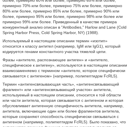
более, примерно 60% или более, примерно 65% или более,
примерно 70% или более, примерно 75% или более, примерно
80% или более, примерно 85% или более, примерно 90% или
более, примерно 95% или более, примерно 98% или более или
примерно 99% или более. Приведенный в качестве примера
конкурентный анализ описан в ʺAntibodies,ʺ Harlow and Lane (Cold
Spring Harbor Press, Cold Spring Harbor, NY) (1988).
Используемый в настоящем описании термин «изотип»
относится к классу антител (например, IgM или IgG1), который
кодируется генами константного участка тяжелой цепи.
Фразы «антитело, распознающее антиген» и «антитело,
специфическое к антигену», используются в настоящем описании
взаимозаменяемо с термином «антитело, которое специфически
связывается с антигеном» (например, полипептидом FcRL5).
Термин «антигенсвязывающая часть», «антигенсвязывающий
фрагмент» или «антигенсвязывающий участок» антитела,
используемый в настоящем описании, относится к той области
или части антитела, которая связывается с антигеном и которая
обусловливает антигенную специфичность антитела, например,
антитела, включающие один или более фрагментов антитела,
которые сохраняют способность специфически связываться с
антигеном (например, полипептидом FcRL5). Было показано, что