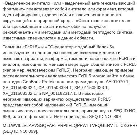
«Выделенное антитело» или «выделенный антигенсвязывающий
фрагмент» представляет собой антитело или фрагмент, который
идентифицирован, отделен и/или извлечен из компонента
окружающей его природной среды. «Синтетические антитела»
или «рекомбинантные антитела» обычно получают
рекомбинантными методами или методами пептидного синтеза,
известными специалистам в данной области.
Термины «FcRL5» и «FC-рецептор-подобный белок 5»
используются в настоящем описании взаимозаменяемо и
включают варианты, изоформы, гомологи человеческого FcRL5 и
аналоги, имеющие по меньшей мере один общий эпитоп с FcRL5
(например, человеческим FcRL5). Неограничивающие примеры
последовательностей человеческого FcRL5 можно найти в банке
пептидов GenBank Protein под номерами доступа: AAI01070.1;
XP_011508332.1; XP_011508334.1; XP_011508333.1;
XP_011508332.1; и NP_001182317.1. В некоторых
неограничивающих вариантах осуществления FcRL5
представляет собой человеческий FcRL5, имеющий
аминокислотную последовательность, приведенную в SEQ ID NO:
899, или его фрагменты. Ниже приведена SEQ ID NO: 899:
MLLWVILLVLAPVSGQFARTPRPIIFLQPPWTTVFQGERVTLTCKGFR
[SEQ ID NO: 899].