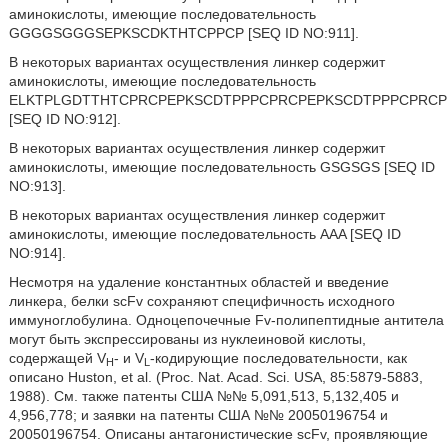
аминокислоты, имеющие последовательность
GGGGSGGGSEPKSCDKTHTCPPCP [SEQ ID NO:911].
В некоторых вариантах осуществления линкер содержит
аминокислоты, имеющие последовательность
ELKTPLGDTTHTCPRCPEPKSCDTPPPCPRCPEPKSCDTPPPCPRCP
[SEQ ID NO:912].
В некоторых вариантах осуществления линкер содержит
аминокислоты, имеющие последовательность GSGSGS [SEQ ID
NO:913].
В некоторых вариантах осуществления линкер содержит
аминокислоты, имеющие последовательность AAA [SEQ ID
NO:914].
Несмотря на удаление константных областей и введение
линкера, белки scFv сохраняют специфичность исходного
иммуноглобулина. Одноцепочечные Fv-полипептидные антитела
могут быть экспрессированы из нуклеиновой кислоты,
содержащей V
- и V
-кодирующие последовательности, как
H
L
описано Huston, et al. (Proc. Nat. Acad. Sci. USA, 85:5879-5883,
1988). См. также патенты США №№ 5,091,513, 5,132,405 и
4,956,778; и заявки на патенты США №№ 20050196754 и
20050196754. Описаны антагонистические scFv, проявляющие