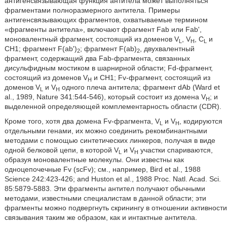
антигенсвязывающая функция антитела может выполняться
фрагментами полноразмерного антитела. Примеры
антигенсвязывающих фрагментов, охватываемые термином
«фрагменты антитела», включают фрагмент Fab или Fab',
моновалентный фрагмент, состоящий из доменов V
, V
, C
и
L
H
L
CH1; фрагмент F(ab')
; фрагмент F(ab)
, двухвалентный
2
2
фрагмент, содержащий два Fab-фрагмента, связанных
дисульфидным мостиком в шарнирной области; Fd-фрагмент,
состоящий из доменов V
и CH1; Fv-фрагмент, состоящий из
H
доменов V
и V
одного плеча антитела; фрагмент dAb (Ward et
L
H
al., 1989, Nature 341:544-546), который состоит из домена V
; и
H
выделенной определяющей комплементарность области (CDR).
Кроме того, хотя два домена Fv-фрагмента, V
и V
, кодируются
L
H
отдельными генами, их можно соединить рекомбинантными
методами с помощью синтетических линкеров, получая в виде
одной белковой цепи, в которой V
и V
участки спариваются,
L
H
образуя моновалентные молекулы. Они известны как
одноцепочечные Fv (scFv); см., например, Bird et al., 1988
Science 242:423-426; and Huston et al., 1988 Proc. Natl. Acad. Sci.
85:5879-5883. Эти фрагменты антител получают обычными
методами, известными специалистам в данной области; эти
фрагменты можно подвергнуть скринингу в отношении активности
связывания таким же образом, как и интактные антитела.