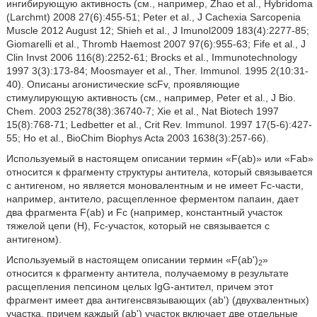
ингибирующую активность (см., например, Zhao et al., Hybridoma
(Larchmt) 2008 27(6):455-51; Peter et al., J Cachexia Sarcopenia
Muscle 2012 August 12; Shieh et al., J Imunol2009 183(4):2277-85;
Giomarelli et al., Thromb Haemost 2007 97(6):955-63; Fife et al., J
Clin Invst 2006 116(8):2252-61; Brocks et al., Immunotechnology
1997 3(3):173-84; Moosmayer et al., Ther. Immunol. 1995 2(10:31-
40). Описаны агонистические scFv, проявляющие
стимулирующую активность (см., например, Peter et al., J Bio.
Chem. 2003 25278(38):36740-7; Xie et al., Nat Biotech 1997
15(8):768-71; Ledbetter et al., Crit Rev. Immunol. 1997 17(5-6):427-
55; Ho et al., BioChim Biophys Acta 2003 1638(3):257-66).
Используемый в настоящем описании термин «F(ab)» или «Fab»
относится к фрагменту структуры антитела, который связывается
с антигеном, но является моновалентным и не имеет Fc-части,
например, антитело, расщепленное ферментом папаин, дает
два фрагмента F(ab) и Fc (например, константный участок
тяжелой цепи (H), Fc-участок, который не связывается с
антигеном).
Используемый в настоящем описании термин «F(ab')
»
2
относится к фрагменту антитела, получаемому в результате
расщепления пепсином целых IgG-антител, причем этот
фрагмент имеет два антигенсвязывающих (ab') (двухвалентных)
участка, причем каждый (ab') участок включает две отдельные