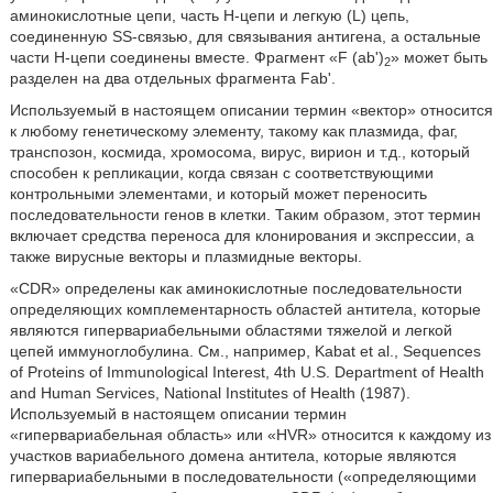
аминокислотные цепи, часть Н-цепи и легкую (L) цепь,
соединенную SS-связью, для связывания антигена, а остальные
части H-цепи соединены вместе. Фрагмент «F (ab')
» может быть
2
разделен на два отдельных фрагмента Fab'.
Используемый в настоящем описании термин «вектор» относится
к любому генетическому элементу, такому как плазмида, фаг,
транспозон, космида, хромосома, вирус, вирион и т.д., который
способен к репликации, когда связан с соответствующими
контрольными элементами, и который может переносить
последовательности генов в клетки. Таким образом, этот термин
включает средства переноса для клонирования и экспрессии, а
также вирусные векторы и плазмидные векторы.
«CDR» определены как аминокислотные последовательности
определяющих комплементарность областей антитела, которые
являются гипервариабельными областями тяжелой и легкой
цепей иммуноглобулина. См., например, Kabat et al., Sequences
of Proteins of Immunological Interest, 4th U.S. Department of Health
and Human Services, National Institutes of Health (1987).
Используемый в настоящем описании термин
«гипервариабельная область» или «HVR» относится к каждому из
участков вариабельного домена антитела, которые являются
гипервариабельными в последовательности («определяющими