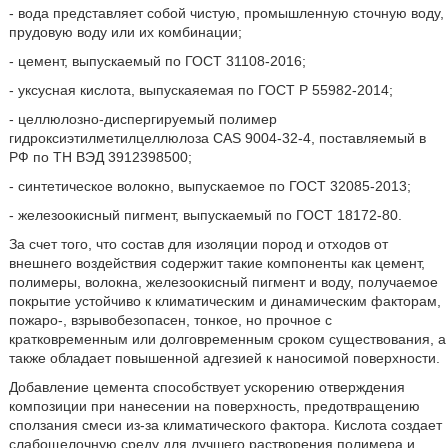
- вода представляет собой чистую, промышленную сточную воду,
прудовую воду или их комбинации;
- цемент, выпускаемый по ГОСТ 31108-2016;
- уксусная кислота, выпускаяемая по ГОСТ Р 55982-2014;
- целлюлозно-диспергируемый полимер
гидроксиэтилметилцеллюлоза CAS 9004-32-4, поставляемый в
РФ по ТН ВЭД 3912398500;
- синтетическое волокно, выпускаемое по ГОСТ 32085-2013;
- железоокисный пигмент, выпускаемый по ГОСТ 18172-80.
За счет того, что состав для изоляции пород и отходов от
внешнего воздействия содержит такие компоненты как цемент,
полимеры, волокна, железоокисный пигмент и воду, получаемое
покрытие устойчиво к климатическим и динамическим факторам,
пожаро-, взрывобезопасен, тонкое, но прочное с
кратковременным или долговременным сроком существования, а
также обладает повышенной адгезией к наносимой поверхности.
Добавление цемента способствует ускорению отверждения
композиции при нанесении на поверхность, предотвращению
сползания смеси из-за климатического фактора. Кислота создает
слабощелочную среду для лучшего растворения полимера и