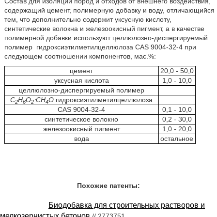
Состав для изоляции пород и отходов от внешнего воздействия,
содержащий цемент, полимерную добавку и воду, отличающийся
тем, что дополнительно содержит уксусную кислоту,
синтетические волокна и железоокисный пигмент, а в качестве
полимерной добавки используют целлюлозно-диспергируемый
полимер
гидроксиэтилметилцеллюлоза CAS 9004-32-4 при
следующем соотношении компонентов, мас.%:
цемент
20,0 - 50,0
уксусная кислота
1,0 - 10,0
целлюлозно-диспергируемый полимер
C
H
O
⋅CH
O
гидроксиэтилметилцеллюлоза
2
6
2
4
CAS 9004-32-4
0,1 - 10,0
синтетическое волокно
0,2 - 30,0
железоокисный пигмент
1,0 - 20,0
вода
остальное
Похожие патенты:
Биодобавка для строительных растворов и
мелкозернистых бетонов
// 2773751