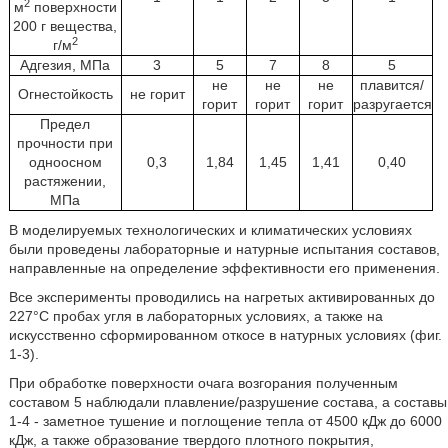
2
м
поверхности
200 г вещества,
2
г/м
Адгезия, МПа
3
5
7
8
5
не
не
не
плавится/
Огнестойкость
не горит
горит
горит
горит
разругается
Предел
прочности при
одноосном
0,3
1,84
1,45
1,41
0,40
растяжении,
МПа
В моделируемых технологических и климатических условиях
были проведены лабораторные и натурные испытания составов,
направленные на определение эффективности его применения.
Все эксперименты проводились на нагретых активированных до
227°С пробах угля в лабораторных условиях, а также на
искусственно сформированном откосе в натурных условиях (фиг.
1-3).
При обработке поверхности очага возгорания полученным
составом 5 наблюдали плавление/разрушение состава, а составы
1-4 - заметное тушение и поглощение тепла от 4500 кДж до 6000
кДж, а также образование твердого плотного покрытия,