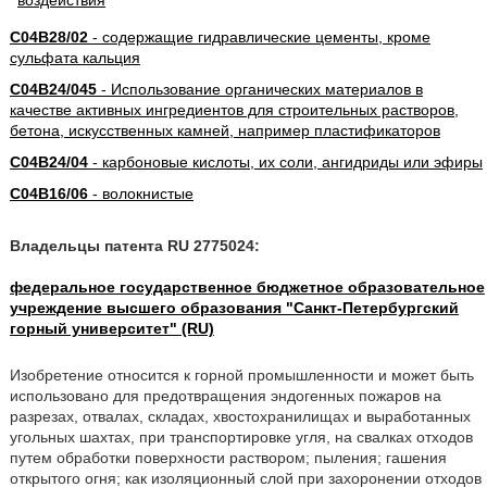
C04B28/02
- содержащие гидравлические цементы, кроме
сульфата кальция
C04B24/045
- Использование органических материалов в
качестве активных ингредиентов для строительных растворов,
бетона, искусственных камней, например пластификаторов
C04B24/04
- карбоновые кислоты, их соли, ангидриды или эфиры
C04B16/06
- волокнистые
Владельцы патента RU 2775024:
федеральное государственное бюджетное образовательное
учреждение высшего образования "Санкт-Петербургский
горный университет" (RU)
Изобретение относится к горной промышленности и может быть
использовано для предотвращения эндогенных пожаров на
разрезах, отвалах, складах, хвостохранилищах и выработанных
угольных шахтах, при транспортировке угля, на свалках отходов
путем обработки поверхности раствором; пыления; гашения
открытого огня; как изоляционный слой при захоронении отходов