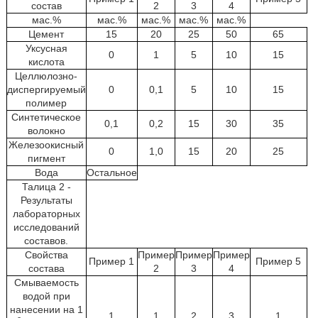
состав
2
3
4
мас.%
мас.%
мас.%
мас.%
мас.%
Цемент
15
20
25
50
65
Уксусная
0
1
5
10
15
кислота
Целлюлозно-
диспергируемый
0
0,1
5
10
15
полимер
Синтетическое
0,1
0,2
15
30
35
волокно
Железоокисный
0
1,0
15
20
25
пигмент
Вода
Остальное
Талица 2 -
Результаты
лабораторных
исследований
составов.
Свойства
Пример
Пример
Пример
Пример 1
Пример 5
состава
2
3
4
Смываемость
водой при
нанесении на 1
1
1
2
3
1