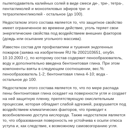
пылеподавитель калийных солей в виде смеси ди-, три-, тетра-,
пентагликолей и моноэтиловых эфиров три- и
тетраэтиленгликолей - остальное (до 100).
Недостатком этого состава является то, что защитное свойство
имеет ограниченное во времени действие, уголь теряет свои
энергетические свойства под воздействием внешних факторов
(дождь или осыпание угольного массива).
Известен состав для профилактики и тушения эндогенных
пожаров (заявка на изобретение RU № 2002103651, опубл.
10.10.2003 г.), по которому состав содержит пенообразователь,
воду и дополнительно введена бентонитовая глина. При этом
компоненты взяты в следующем соотношении, вес.%:
пенообразователь 1-2; бентонитовая глина 4-10; вода -
остальное до 100.
Недостатком этого состава является то, что по мере распада
пены бентонитовая глина оседает на поверхности угля и создает
на ней защитную пленку, препятствующую окислительным
процессам, которая обладает слабой адгезией, разрушается под
воздействием климатических факторов, что приводит к
возобновлению доступа кислорода. Также недостатком является
то, что образованная поверхность не устойчива к осыпи откоса
уступа и, как следствие, к возможному самовозгоранию угля.