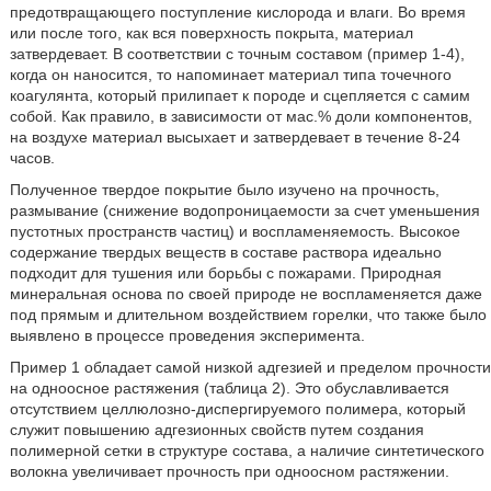
предотвращающего поступление кислорода и влаги. Во время
или после того, как вся поверхность покрыта, материал
затвердевает. В соответствии с точным составом (пример 1-4),
когда он наносится, то напоминает материал типа точечного
коагулянта, который прилипает к породе и сцепляется с самим
собой. Как правило, в зависимости от мас.% доли компонентов,
на воздухе материал высыхает и затвердевает в течение 8-24
часов.
Полученное твердое покрытие было изучено на прочность,
размывание (снижение водопроницаемости за счет уменьшения
пустотных пространств частиц) и воспламеняемость. Высокое
содержание твердых веществ в составе раствора идеально
подходит для тушения или борьбы с пожарами. Природная
минеральная основа по своей природе не воспламеняется даже
под прямым и длительном воздействием горелки, что также было
выявлено в процессе проведения эксперимента.
Пример 1 обладает самой низкой адгезией и пределом прочности
на одноосное растяжения (таблица 2). Это обуславливается
отсутствием целлюлозно-диспергируемого полимера, который
служит повышению адгезионных свойств путем создания
полимерной сетки в структуре состава, а наличие синтетического
волокна увеличивает прочность при одноосном растяжении.