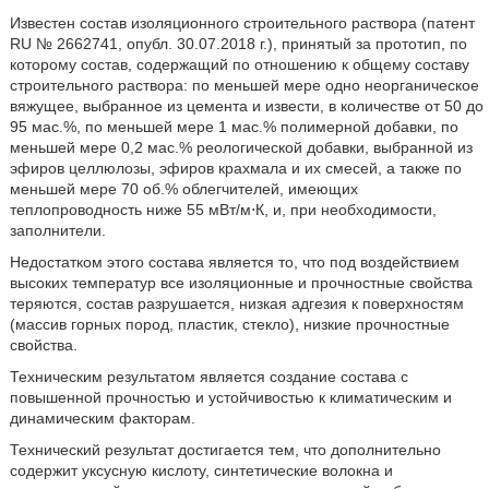
Известен состав изоляционного строительного раствора (патент
RU № 2662741, опубл. 30.07.2018 г.), принятый за прототип, по
которому состав, содержащий по отношению к общему составу
строительного раствора: по меньшей мере одно неорганическое
вяжущее, выбранное из цемента и извести, в количестве от 50 до
95 мас.%, по меньшей мере 1 мас.% полимерной добавки, по
меньшей мере 0,2 мас.% реологической добавки, выбранной из
эфиров целлюлозы, эфиров крахмала и их смесей, а также по
меньшей мере 70 об.% облегчителей, имеющих
теплопроводность ниже 55 мВт/м⋅К, и, при необходимости,
заполнители.
Недостатком этого состава является то, что под воздействием
высоких температур все изоляционные и прочностные свойства
теряются, состав разрушается, низкая адгезия к поверхностям
(массив горных пород, пластик, стекло), низкие прочностные
свойства.
Техническим результатом является создание состава с
повышенной прочностью и устойчивостью к климатическим и
динамическим факторам.
Технический результат достигается тем, что дополнительно
содержит уксусную кислоту, синтетические волокна и