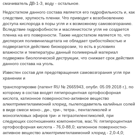
смачиватель ДВ-1-3, воду - остальное.
Недостатком данного состава является его гидрофильность и, как
следствие, хрупкость пленки. Что приводит к возобновлению
доступа кислорода в поры угля и к возможному самовозгоранию.
Вследствие гидрофобности и маслянистости угля не создается
пленка на его поверхности. Также недостатком является то, что
дисперсия поливинилацетата не обладает грибостойкостью и
подвергается действию биокоррозии, то есть в условиях
влажности и температуры данный полимерный материал
подвержен биологической деструкции, что снижает срок действия
данного состава на уголь.
Известен состав для предотвращения самовозгорания угля при
хранении и
транспортировке (патент RU № 2665943, опубл. 05.09.2018 г.), по
которому в состав входят пятипроцентная ортофосфорная
кислота, катионное поверхностно-активное вещество
алкилтриметиламмоний хлорид, пылеподавитель калийных солей
в виде смеси моно-, ди-, три-, тетра-, пентагликолей и
моноэтиловых эфиров три- и тетраэтиленгликолей, при
следующих соотношениях компонентов, мас.%: пятипроцентная
ортофосфорная кислота - 76,0-88,0; катионное поверхностно-
активное вещество алкилтриметиламмоний хлорид - 2,0-4,0;