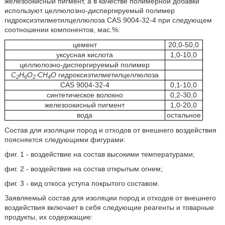
железоокисный пигмент, а в качестве полимерной добавки
используют целлюлозно-диспергируемый полимер
гидроксиэтилметилцеллюлоза CAS 9004-32-4 при следующем
соотношении компонентов, мас.%:
цемент
20,0-50,0
уксусная кислота
1,0-10,0
целлюлозно-диспергируемый полимер
C
H
O
⋅CH
O
гидроксиэтилметилцеллюлоза
2
6
2
4
CAS 9004-32-4
0,1-10,0
синтетическое волокно
0,2-30,0
железоокисный пигмент
1,0-20,0
вода
остальное
Состав для изоляции пород и отходов от внешнего воздействия
поясняется следующими фигурами:
фиг. 1 - воздействие на состав высокими температурами;
фиг. 2 - воздействие на состав открытым огнем;
фиг. 3 - вид откоса уступа покрытого составом.
Заявляемый состав для изоляции пород и отходов от внешнего
воздействия включает в себя следующие реагенты и товарные
продукты, их содержащие: