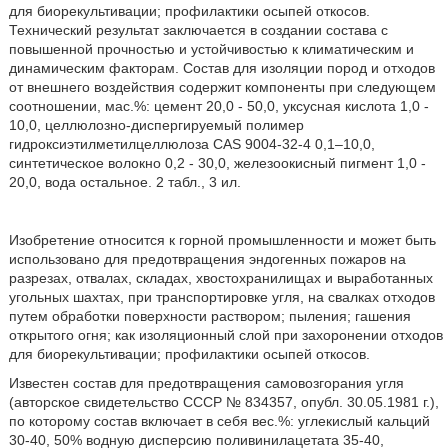
для биорекультивации; профилактики осыпей откосов.
Технический результат заключается в создании состава с
повышенной прочностью и устойчивостью к климатическим и
динамическим факторам. Состав для изоляции пород и отходов
от внешнего воздействия содержит компоненты при следующем
соотношении, мас.%: цемент 20,0 - 50,0, уксусная кислота 1,0 -
10,0, целлюлозно-диспергируемый полимер
гидроксиэтилметилцеллюлоза CAS 9004-32-4 0,1–10,0,
синтетическое волокно 0,2 - 30,0, железоокисный пигмент 1,0 -
20,0, вода остальное. 2 табл., 3 ил.
Изобретение относится к горной промышленности и может быть
использовано для предотвращения эндогенных пожаров на
разрезах, отвалах, складах, хвостохранилищах и выработанных
угольных шахтах, при транспортировке угля, на свалках отходов
путем обработки поверхности раствором; пыления; гашения
открытого огня; как изоляционный слой при захоронении отходов
для биорекультивации; профилактики осыпей откосов.
Известен состав для предотвращения самовозгорания угля
(авторское свидетельство СССР № 834357, опубл. 30.05.1981 г.),
по которому состав включает в себя вес.%: углекислый кальций
30-40, 50% водную дисперсию поливинилацетата 35-40,