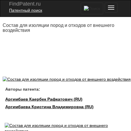
FindPatent.ru
Патентный поиск
Состав для изоляции пород и отходов от внешнего
воздействия
Авторы патента:
Аргимбаев Каербек Рафкатович (RU)
Аргимбаева Кристина Владимировна (RU)