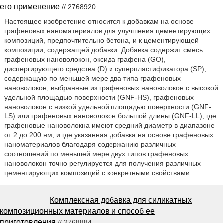
его применение
// 2768920
Настоящее изобретение относится к добавкам на основе
графеновых наноматериалов для улучшения цементирующих
композиций, предпочтительно бетона, и к цементирующей
композиции, содержащей добавки. Добавка содержит смесь
графеновых нановолокон, оксида графена (GO),
диспергирующего средства (D) и суперпластификаторa (SP),
содержащую по меньшей мере два типа графеновых
нановолокон, выбранные из графеновых нановолокон с высокой
удельной площадью поверхности (GNF-HS), графеновых
нановолокон с низкой удельной площадью поверхности (GNF-
LS) или графеновых нановолокон большой длины (GNF-LL), где
графеновые нановолокна имеют средний диаметр в диапазоне
от 2 до 200 нм, и где указанная добавка на основе графеновых
наноматериалов благодаря содержанию различных
соотношений по меньшей мере двух типов графеновых
нановолокон точно регулируется для получения различных
цементирующих композиций с конкретными свойствами.
Комплексная добавка для силикатных
композиционных материалов и способ ее
приготовления
// 2768884