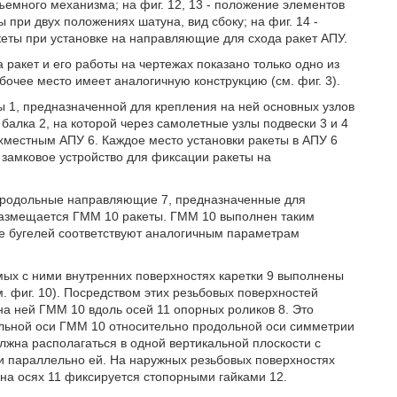
емного механизма; на фиг. 12, 13 - положение элементов
при двух положениях шатуна, вид сбоку; на фиг. 14 -
еты при установке на направляющие для схода ракет АПУ.
ракет и его работы на чертежах показано только одно из
очее место имеет аналогичную конструкцию (см. фиг. 3).
ы 1, предназначенной для крепления на ней основных узлов
балка 2, на которой через самолетные узлы подвески 3 и 4
хместным АПУ 6. Каждое место установки ракеты в АПУ 6
замковое устройство для фиксации ракеты на
 продольные направляющие 7, предназначенные для
 размещается ГММ 10 ракеты. ГММ 10 выполнен таким
ие бугелей соответствуют аналогичным параметрам
мых с ними внутренних поверхностях каретки 9 выполнены
. фиг. 10). Посредством этих резьбовых поверхностей
а ней ГММ 10 вдоль осей 11 опорных роликов 8. Это
льной оси ГММ 10 относительно продольной оси симметрии
жна располагаться в одной вертикальной плоскости с
 параллельно ей. На наружных резьбовых поверхностях
на осях 11 фиксируется стопорными гайками 12.