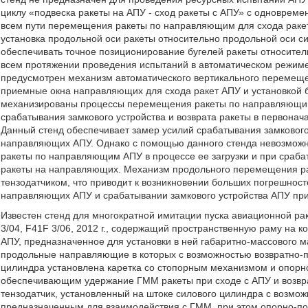
циклу «подвеска ракеты на АПУ - сход ракеты с АПУ» с одновре
всем пути перемещения ракеты по направляющим для схода ракет 
установка продольной оси ракеты относительно продольной оси с
обеспечивать точное позиционирование бугелей ракеты относите
всем протяжении проведения испытаний в автоматическом режиме.
предусмотрен механизм автоматического вертикального перемеще
приемные окна направляющих для схода ракет АПУ и установкой б
механизированы процессы перемещения ракеты по направляющим 
срабатывания замкового устройства и возврата ракеты в первона
Данный стенд обеспечивает замер усилий срабатывания замкового 
направляющих АПУ. Однако с помощью данного стенда невозможн
ракеты по направляющим АПУ в процессе ее загрузки и при сраба
ракеты на направляющих. Механизм продольного перемещения рак
тензодатчиком, что приводит к возникновении больших погрешност
направляющих АПУ и срабатывании замкового устройства АПУ при
Известен стенд для многократной имитации пуска авиационной р
3/04, F41F 3/06, 2012 г., содержащий пространственную раму на 
АПУ, предназначенное для установки в ней габаритно-массового м
продольные направляющие в которых с возможностью возвратно-
цилиндра установлена каретка со стопорным механизмом и опо
обеспечивающим удержание ГММ ракеты при сходе с АПУ и возврат
тензодатчик, установленный на штоке силового цилиндра с возмож
предназначенным для взаимодействия с ГММ, при этом опорно-