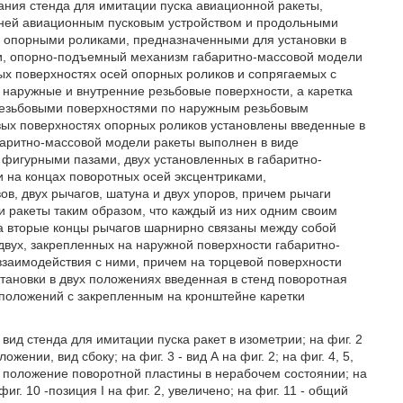
ания стенда для имитации пуска авиационной ракеты,
 ней авиационным пусковым устройством и продольными
 опорными роликами, предназначенными для установки в
и, опорно-подъемный механизм габаритно-массовой модели
ых поверхностях осей опорных роликов и сопрягаемых с
 наружные и внутренние резьбовые поверхности, а каретка
резьбовыми поверхностями по наружным резьбовым
вых поверхностях опорных роликов установлены введенные в
баритно-массовой модели ракеты выполнен в виде
 фигурными пазами, двух установленных в габаритно-
 на концах поворотных осей эксцентриками,
в, двух рычагов, шатуна и двух упоров, причем рычаги
 ракеты таким образом, что каждый из них одним своим
 а вторые концы рычагов шарнирно связаны между собой
двух, закрепленных на наружной поверхности габаритно-
заимодействия с ними, причем на торцевой поверхности
тановки в двух положениях введенная в стенд поворотная
 положений с закрепленным на кронштейне каретки
вид стенда для имитации пуска ракет в изометрии; на фиг. 2
ении, вид сбоку; на фиг. 3 - вид А на фиг. 2; на фиг. 4, 5,
8 - положение поворотной пластины в нерабочем состоянии; на
г. 10 -позиция I на фиг. 2, увеличено; на фиг. 11 - общий