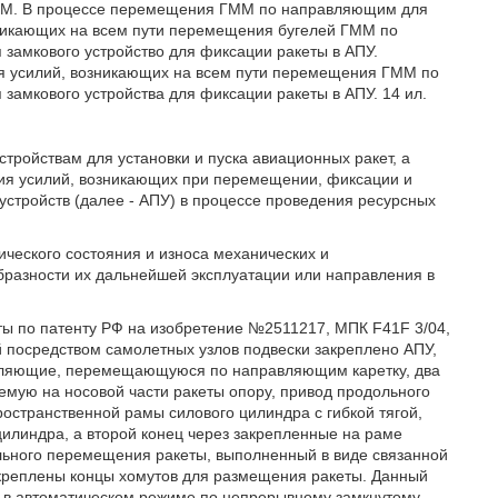
 ГММ. В процессе перемещения ГММ по направляющим для
зникающих на всем пути перемещения бугелей ГММ по
 замкового устройство для фиксации ракеты в АПУ.
ия усилий, возникающих на всем пути перемещения ГММ по
замкового устройства для фиксации ракеты в АПУ. 14 ил.
устройствам для установки и пуска авиационных ракет, а
ия усилий, возникающих при перемещении, фиксации и
стройств (далее - АПУ) в процессе проведения ресурсных
ического состояния и износа механических и
бразности их дальнейшей эксплуатации или направления в
ты по патенту РФ на изобретение №2511217, МПК F41F 3/04,
й посредством самолетных узлов подвески закреплено АПУ,
авляющие, перемещающуюся по направляющим каретку, два
емую на носовой части ракеты опору, привод продольного
остранственной рамы силового цилиндра с гибкой тягой,
 цилиндра, а второй конец через закрепленные на раме
ального перемещения ракеты, выполненный в виде связанной
акреплены концы хомутов для размещения ракеты. Данный
 в автоматическом режиме по непрерывному замкнутому