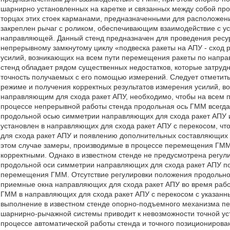
шарнирно установленных на каретке и связанных между собой про
торцах этих стоек карманами, предназначенными для расположени
закреплен рычаг с роликом, обеспечивающим взаимодействие с 
направляющей. Данный стенд предназначен для проведения ресу
непрерывному замкнутому циклу «подвеска ракеты на АПУ - схо
усилий, возникающих на всем пути перемещения ракеты по напра
стенд обладает рядом существенных недостатков, которые затруд
точность получаемых с его помощью измерений. Следует отметить
режиме и получения корректных результатов измерения усилий, 
направляющим для схода ракет АПУ, необходимо, чтобы на все
процессе непрерывной работы стенда продольная ось ГММ всегда 
продольной осью симметрии направляющих для схода ракет АПУ и
установлен в направляющих для схода ракет АПУ с перекосом, ч
для схода ракет АПУ и появлению дополнительных составляющих
этом случае замеры, производимые в процессе перемещения ГММ 
корректными. Однако в известном стенде не предусмотрена регу
продольной оси симметрии направляющих для схода ракет АПУ п
перемещения ГММ. Отсутствие регулировки положения продольно
приемные окна направляющих для схода ракет АПУ во время рабо
ГММ в направляющих для схода ракет АПУ с перекосом с указанны
выполнение в известном стенде опорно-подъемного механизма п
шарнирно-рычажной системы приводит к невозможности точной ус
процессе автоматической работы стенда и точного позициониро