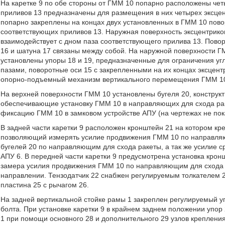
На каретке 9 по обе стороны от ГММ 10 попарно расположены чет
приливов 13 предназначены для размещения в них четырех эксцен
попарно закреплены на концах двух установленных в ГММ 10 пово
соответствующих приливов 13. Наружная поверхность эксцентриков
взаимодействует с дном паза соответствующего прилива 13. Повор
16 и шатуна 17 связаны между собой. На наружной поверхности Г
установлены упоры 18 и 19, предназначенные для ограничения уг
пазами, поворотные оси 15 с закрепленными на их концах эксцент
опорно-подъемный механизм вертикального перемещения ГММ 1
На верхней поверхности ГММ 10 установлены бугеля 20, конструк
обеспечивающие установку ГММ 10 в направляющих для схода раке
фиксацию ГММ 10 в замковом устройстве АПУ (на чертежах не пок
В задней части каретки 9 расположен кронштейн 21 на котором кр
позволяющий измерять усилие продвижения ГММ 10 по направляю
бугелей 20 по направляющим для схода ракеты, а так же усилие 
АПУ 6. В передней части каретки 9 предусмотрена установка крон
замера усилия продвижения ГММ 10 по направляющим для схода р
направлении. Тензодатчик 22 снабжен регулируемым толкателем 
пластина 25 с рычагом 26.
На задней вертикальной стойке рамы 1 закреплен регулируемый 
болта. При установке каретки 9 в крайнем заднем положении упор
1 при помощи основного 28 и дополнительного 29 узлов крепления