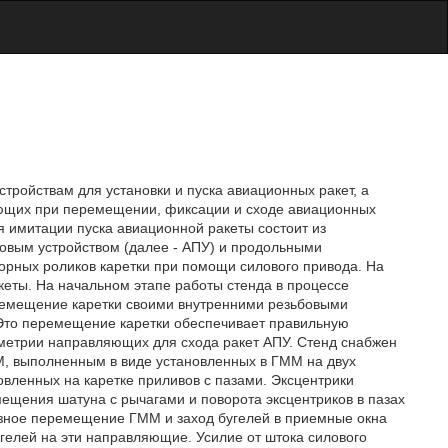
устройствам для установки и пуска авиационных ракет, а
ающих при перемещении, фиксации и сходе авиационных
я имитации пуска авиационной ракеты состоит из
овым устройством (далее - АПУ) и продольными
ных роликов каретки при помощи силового привода. На
кеты. На начальном этапе работы стенда в процессе
ремещение каретки своими внутренними резьбовыми
Это перемещение каретки обеспечивает правильную
метрии направляющих для схода ракет АПУ. Стенд снабжен
 выполненным в виде установленных в ГММ на двух
овленных на каретке приливов с пазами. Эксцентрики
мещения шатуна с рычагами и поворота эксцентриков в пазах
зное перемещение ГММ и заход бугелей в приемные окна
гелей на эти направляющие. Усилие от штока силового