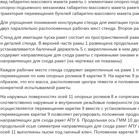
вид габаритно-массового макета ракеты с элементами опорно-подъ
опорно-подъемного механизма габаритно-массового макета ракеты 
траектория перемещения бугелей габаритно-массового макета рак
Для упрощения понимания конструкции стенда для имитации пуска 
двух параллельно расположенных рабочих мест стенда. Второе раб
Стенд для имитации пуска ракет состоит из пространственной рам
и деталей стенда. В верхней части рамы 1 размещена продольная 
устанавливается балочный держатель 5 с закрепленным в нем дву
содержит направляющие для схода ракеты с приемными окнами и 
направляющих для схода ракет (на чертежах не показаны).
Каждое рабочее место стенда содержит закрепленные на раме 1
перемещения по ним опорных роликов 8 каретки 9. На каретке 9
образом, что его масса, расположение центра тяжести и положен
конкретной испытываемой ракеты.
На наружных поверхностях осей 11 опорных роликов 8 и сопрягае
соответственно наружные и внутренние резьбовые поверхности (см
осуществляется перемещение каретки 9 вместе с установленным н
перемещение каретки 9 позволяет регулировать положение продо
направляющих для схода ракет АПУ 6. Продольная ось ГММ 10 дол
продольной осью симметрии направляющих для схода ракет АПУ и
осей 11 выполнены лыски под гаечный ключ. Положение каретки 9 