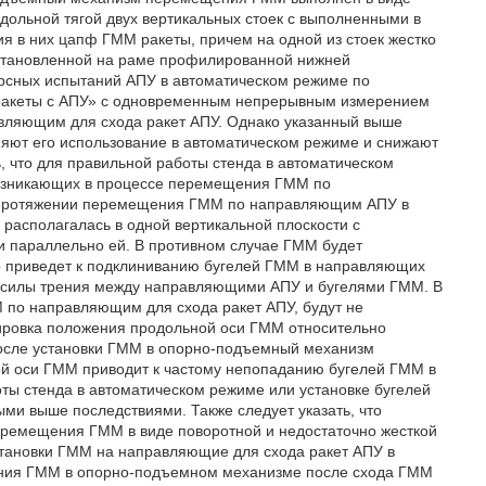
дольной тягой двух вертикальных стоек с выполненными в
я в них цапф ГММ ракеты, причем на одной из стоек жестко
установленной на раме профилированной нижней
рсных испытаний АПУ в автоматическом режиме по
д ракеты с АПУ» с одновременным непрерывным измерением
вляющим для схода ракет АПУ. Однако указанный выше
няют его использование в автоматическом режиме и снижают
, что для правильной работы стенда в автоматическом
возникающих в процессе перемещения ГММ по
м протяжении перемещения ГММ по направляющим АПУ в
располагалась в одной вертикальной плоскости с
 параллельно ей. В противном случае ГММ будет
то приведет к подклиниванию бугелей ГММ в направляющих
 силы трения между направляющими АПУ и бугелями ГММ. В
по направляющим для схода ракет АПУ, будут не
лировка положения продольной оси ГММ относительно
осле установки ГММ в опорно-подъемный механизм
й оси ГММ приводит к частому непопаданию бугелей ГММ в
ты стенда в автоматическом режиме или установке бугелей
ми выше последствиями. Также следует указать, что
еремещения ГММ в виде поворотной и недостаточно жесткой
тановки ГММ на направляющие для схода ракет АПУ в
вания ГММ в опорно-подъемном механизме после схода ГММ