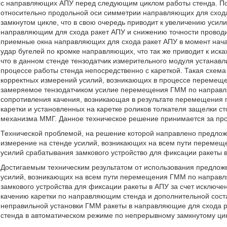
с направляющих АПУ перед следующим циклом работы стенда. По
относительно продольной оси симметрии направляющих для схода
замкнутом цикле, что в свою очередь приводит к увеличению уси
направляющим для схода ракет АПУ и снижению точности проводи
приемные окна направляющих для схода ракет АПУ в момент нач
удар бугелей по кромке направляющих, что так же приводит к иск
что в данном стенде тензодатчик измерительного модуля устанавл
процессе работы стенда непосредственно с кареткой. Такая схема
корректных измерений усилий, возникающих в процессе перемеще
замеряемое тензодатчиком усилие перемещения ГММ по направл
сопротивления качения, возникающая в результате перемещения
каретки и установленных на каретке роликов толкателя защелки с
механизма ММГ. Данное техническое решение принимается за про
Технической проблемой, на решение которой направлено предлож
измерение на стенде усилий, возникающих на всем пути перемещ
усилий срабатывания замкового устройство для фиксации ракеты 
Достигаемым техническим результатом от использования предлож
усилий, возникающих на всем пути перемещения ГММ по направля
замкового устройства для фиксации ракеты в АПУ за счет исключе
качению каретки по направляющим стенда и дополнительной сост
неправильной установки ГММ ракеты в направляющие для схода р
стенда в автоматическом режиме по непрерывному замкнутому цик