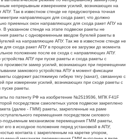
менным непрерывным измерением усилий, возникающих на
АПУ. Так в известном стенде не предусмотрена точная
имметрии направляющих для схода ракет, что должно
льно приемных окон направляющих для схода ракет АПУ на
 В указанном стенде на этапе подвески ракеты не
ния ракеты с одновременным вводом бугелей ракеты в
угелей на направляющие АПУ. Так же в известном стенде не
для схода ракет АПУ в процессе ее загрузки до момента
чальное положение после ее схода с направляющих АПУ.
устройства АПУ при пуске ракеты и схода ракеты с
о произвести замер усилий, возникающих при перемещении
тывании замкового устройства АПУ в момент фиксации
еты содержит растяжимую гибкую тягу (канат), связанную с
ей при измерении усилий, возникающих при сходе ракеты с
 пуске ракеты.
акеты по патенту РФ на изобретение №2519596, МПК F41F
которой посредством самолетных узлов подвески закреплено
акета (далее - ГММ) ракеты, закрепленные на раме
поступательного перемещения посредством силового
рно-подъемным механизмом перемещения ГММ ракеты,
 его в исходное положение перед установкой в АПУ,
ностью контакта с закрепленным на каретке упором,
подъемный механизм перемещения ГММ выполнен в виде