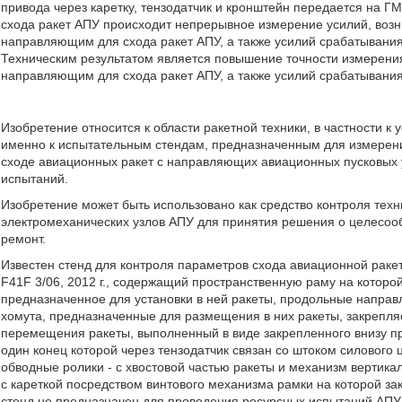
привода через каретку, тензодатчик и кронштейн передается на
схода ракет АПУ происходит непрерывное измерение усилий, во
направляющим для схода ракет АПУ, а также усилий срабатывания
Техническим результатом является повышение точности измерен
направляющим для схода ракет АПУ, а также усилий срабатывания 
Изобретение относится к области ракетной техники, в частности к 
именно к испытательным стендам, предназначенным для измерен
сходе авиационных ракет с направляющих авиационных пусковых у
испытаний.
Изобретение может быть использовано как средство контроля техн
электромеханических узлов АПУ для принятия решения о целесоо
ремонт.
Известен стенд для контроля параметров схода авиационной раке
F41F 3/06, 2012 г., содержащий пространственную раму на которо
предназначенное для установки в ней ракеты, продольные напр
хомута, предназначенные для размещения в них ракеты, закрепля
перемещения ракеты, выполненный в виде закрепленного внизу пр
один конец которой через тензодатчик связан со штоком силового
обводные ролики - с хвостовой частью ракеты и механизм вертик
с кареткой посредством винтового механизма рамки на которой з
стенд не предназначен для проведения ресурсных испытаний АПУ