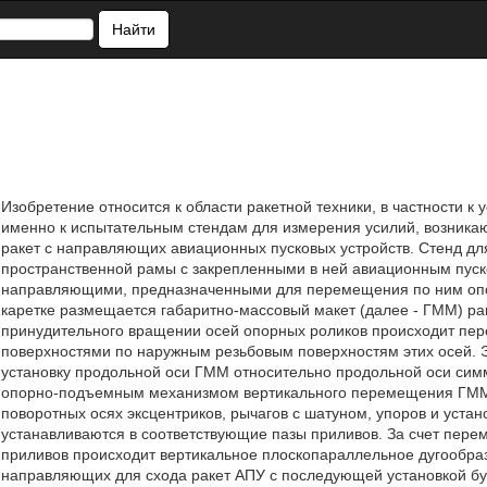
Найти
Изобретение относится к области ракетной техники, в частности к 
именно к испытательным стендам для измерения усилий, возник
ракет с направляющих авиационных пусковых устройств. Стенд дл
пространственной рамы с закрепленными в ней авиационным пуск
направляющими, предназначенными для перемещения по ним опор
каретке размещается габаритно-массовый макет (далее - ГММ) ра
принудительного вращении осей опорных роликов происходит пе
поверхностями по наружным резьбовым поверхностям этих осей. 
установку продольной оси ГММ относительно продольной оси сим
опорно-подъемным механизмом вертикального перемещения ГММ,
поворотных осях эксцентриков, рычагов с шатуном, упоров и устан
устанавливаются в соответствующие пазы приливов. За счет пере
приливов происходит вертикальное плоскопараллельное дугообра
направляющих для схода ракет АПУ с последующей установкой бу