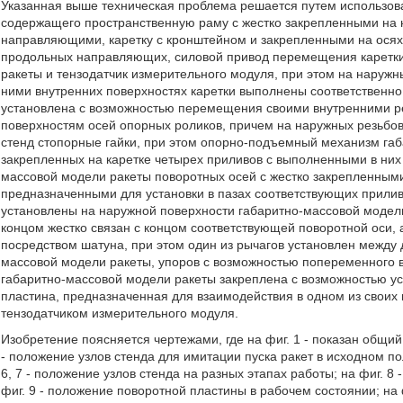
Указанная выше техническая проблема решается путем использов
содержащего пространственную раму с жестко закрепленными на
направляющими, каретку с кронштейном и закрепленными на осях
продольных направляющих, силовой привод перемещения каретк
ракеты и тензодатчик измерительного модуля, при этом на наружн
ними внутренних поверхностях каретки выполнены соответственно
установлена с возможностью перемещения своими внутренними 
поверхностям осей опорных роликов, причем на наружных резьбо
стенд стопорные гайки, при этом опорно-подъемный механизм га
закрепленных на каретке четырех приливов с выполненными в них
массовой модели ракеты поворотных осей с жестко закрепленными
предназначенными для установки в пазах соответствующих приливо
установлены на наружной поверхности габаритно-массовой модели
концом жестко связан с концом соответствующей поворотной оси,
посредством шатуна, при этом один из рычагов установлен между 
массовой модели ракеты, упоров с возможностью попеременного в
габаритно-массовой модели ракеты закреплена с возможностью ус
пластина, предназначенная для взаимодействия в одном из своих
тензодатчиком измерительного модуля.
Изобретение поясняется чертежами, где на фиг. 1 - показан общий 
- положение узлов стенда для имитации пуска ракет в исходном полож
6, 7 - положение узлов стенда на разных этапах работы; на фиг. 
фиг. 9 - положение поворотной пластины в рабочем состоянии; на фи