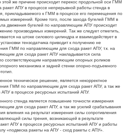
 этой же причине происходит перекос продольной оси ГММ
 ракет АПУ в процессе непрерывной работы стенда в
лия, прикладываемого к ГММ в процессе его перемещения по
мых измерений. Кроме того, после захода бугелей ГММ в
ала движения бугелей по направляющим АПУ происходит
ажению производимых измерений. Так же следует отметить,
ивается на штоке силового цилиндра и взаимодействует в
 установки тензодатчика приводит к получению не
ния ГММ по направляющим для схода ракет АПУ, т.к. на
яющим для схода ракет АПУ накладывается сила
 по соответствующим направляющим опорных роликов
топорного механизма и задней стенки опорно-подъемного
тотип.
енное техническое решение, является некорректное
ения ГММ по направляющим для схода ракет АПУ, а так же
в АПУ в процессе ресурсных испытаний АПУ.
енного стенда является повышение точности измерения
ющим для схода ракет АПУ, а так же усилий срабатывания
ния влияния на результат измерения силы сопротивления
авляющей силы трения, возникающей в результате
акет АПУ в процессе ресурсных испытаний АПУ и работы
лу «подвеска ракеты на АПУ - сход ракеты с АПУ».