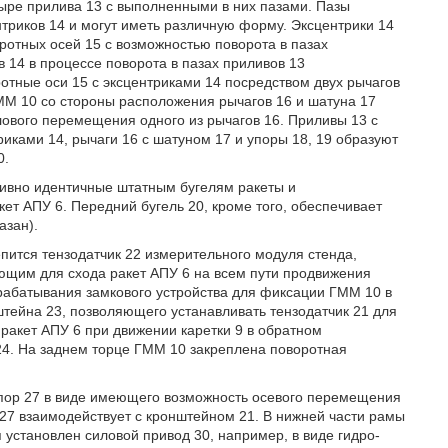
ыре прилива 13 с выполненными в них пазами. Пазы
триков 14 и могут иметь различную форму. Эксцентрики 14
ротных осей 15 с возможностью поворота в пазах
 14 в процессе поворота в пазах приливов 13
отные оси 15 с эксцентриками 14 посредством двух рычагов
ММ 10 со стороны расположения рычагов 16 и шатуна 17
лового перемещения одного из рычагов 16. Приливы 13 с
риками 14, рычаги 16 с шатуном 17 и упоры 18, 19 образуют
0.
тивно идентичные штатным бугелям ракеты и
т АПУ 6. Передний бугель 20, кроме того, обеспечивает
азан).
епится тензодатчик 22 измерительного модуля стенда,
щим для схода ракет АПУ 6 на всем пути продвижения
срабатывания замкового устройства для фиксации ГММ 10 в
штейна 23, позволяющего устанавливать тензодатчик 21 для
акет АПУ 6 при движении каретки 9 в обратном
24. На заднем торце ГММ 10 закреплена поворотная
упор 27 в виде имеющего возможность осевого перемещения
 27 взаимодействует с кронштейном 21. В нижней части рамы
 установлен силовой привод 30, например, в виде гидро-