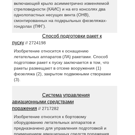
включающей крыло асимметрично изменяемой
стреловидности (КАИС) и на его консолях два
однолопастных несущих винта (ОНВ),
смонтированных на подкрыльных фюзеляжах-
гондолах (ПФГ).
Способ подготовки ракет к
пуску
// 2724198
Изобретение относится к оснащению
летательных аппаратов (ЛА) ракетами. Способ
подготовки ракет к пуску заключается в том, что
ракеты размещают в отсеке вооружения (1)
фюзеляжа (2), закрытом подвижными створками
(3).
Система управления
авиационными средствами
поражения
// 2717282
Изобретение относится к бортовому
оборудованию летательных аппаратов и
предназначено для управления подготовкой и
применением авиационных средств поражения.