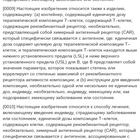
[0009] Настоящее изобретение относится также к изделию,
содержащему: (a) контейнер, содержащий единичную дозу
терапевтической композиции T–клеток, содержащей T–клетки,
содержащие рекомбинантный рецептор, необязательно,
представляющий собой химерный антигенный рецептор (CAR),
который специфически связывается с антигеном, где: единичная
доза содержит целевую дозу терапевтической композиции T–
клеток; и терапевтическая композиция T–клеток находится выше
нижнего установленного предела (LSL) и ниже верхнего
установленного предела (USL) для B, где B представляет собой
значение параметра, которое показывает степень или
коррелирует со степенью зависимой от рекомбинантного
рецептора активности композиции; и (b) инструкции для введения
композиции, необязательно одной или нескольких ее единичных
доз, индивиду, необязательно, индивиду, имеющему или, как
подозревают, имеющему заболевание или состояние.
[0010] Настоящее изобретение относится к способу лечения,
включающему введение индивиду, страдающему заболеванием
или состоянием, единичной дозы композиции T–клеток,
содержащих клетки, содержащие рекомбинантный рецептор,
необязательно, химерный антигенный рецептор (CAR), который
специфически связывается с антигеном, ассоциированным с