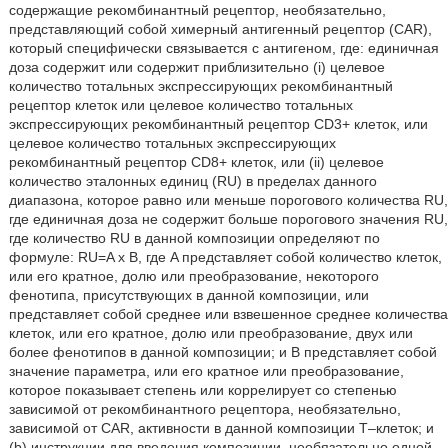
содержащие рекомбинантный рецептор, необязательно,
представляющий собой химерный антигенный рецептор (CAR),
который специфически связывается с антигеном, где: единичная
доза содержит или содержит приблизительно (i) целевое
количество тотальных экспрессирующих рекомбинантный
рецептор клеток или целевое количество тотальных
экспрессирующих рекомбинантный рецептор CD3+ клеток, или
целевое количество тотальных экспрессирующих
рекомбинантный рецептор CD8+ клеток, или (ii) целевое
количество эталонных единиц (RU) в пределах данного
диапазона, которое равно или меньше порогового количества RU,
где единичная доза не содержит больше порогового значения RU,
где количество RU в данной композиции определяют по
формуле: RU=A x B, где A представляет собой количество клеток,
или его кратное, долю или преобразование, некоторого
фенотипа, присутствующих в данной композиции, или
представляет собой среднее или взвешенное среднее количества
клеток, или его кратное, долю или преобразование, двух или
более фенотипов в данной композиции; и B представляет собой
значение параметра, или его кратное или преобразование,
которое показывает степень или коррелирует со степенью
зависимой от рекомбинантного рецептора, необязательно,
зависимой от CAR, активности в данной композиции T–клеток; и
(b) инструкции для введения композиции, необязательно одной