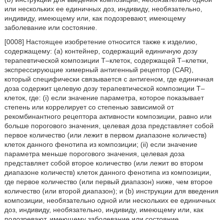
или нескольких ее единичных доз, индивиду, необязательно,
индивиду, имеющему или, как подозревают, имеющему
заболевание или состояние.
[0008] Настоящее изобретение относится также к изделию,
содержащему: (a) контейнер, содержащий единичную дозу
терапевтической композиции T–клеток, содержащей T–клетки,
экспрессирующие химерный антигенный рецептор (CAR),
который специфически связывается с антигеном, где единичная
доза содержит целевую дозу терапевтической композиции T–
клеток, где: (i) если значение параметра, которое показывает
степень или коррелирует со степенью зависимой от
рекомбинантного рецептора активности композиции, равно или
больше порогового значения, целевая доза представляет собой
первое количество (или лежит в первом диапазоне количеств)
клеток данного фенотипа из композиции; (ii) если значение
параметра меньше порогового значения, целевая доза
представляет собой второе количество (или лежит во втором
диапазоне количеств) клеток данного фенотипа из композиции,
где первое количество (или первый диапазон) ниже, чем второе
количество (или второй диапазон); и (b) инструкции для введения
композиции, необязательно одной или нескольких ее единичных
доз, индивиду, необязательно, индивиду, имеющему или, как
подозревают, имеющему заболевание или состояние.