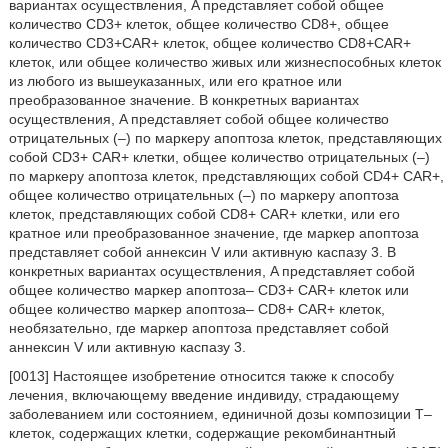
вариантах осуществления, A представляет собой общее
количество CD3+ клеток, общее количество CD8+, общее
количество CD3+CAR+ клеток, общее количество CD8+CAR+
клеток, или общее количество живых или жизнеспособных клеток
из любого из вышеуказанных, или его кратное или
преобразованное значение. В конкретных вариантах
осуществления, A представляет собой общее количество
отрицательных (–) по маркеру апоптоза клеток, представляющих
собой CD3+ CAR+ клетки, общее количество отрицательных (–)
по маркеру апоптоза клеток, представляющих собой CD4+ CAR+,
общее количество отрицательных (–) по маркеру апоптоза
клеток, представляющих собой CD8+ CAR+ клетки, или его
кратное или преобразованное значение, где маркер апоптоза
представляет собой аннексин V или активную каспазу 3. В
конкретных вариантах осуществления, A представляет собой
общее количество маркер апоптоза– CD3+ CAR+ клеток или
общее количество маркер апоптоза– CD8+ CAR+ клеток,
необязательно, где маркер апоптоза представляет собой
аннексин V или активную каспазу 3.
[0013] Настоящее изобретение относится также к способу
лечения, включающему введение индивиду, страдающему
заболеванием или состоянием, единичной дозы композиции T–
клеток, содержащих клетки, содержащие рекомбинантный