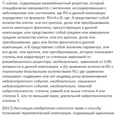
T–клетки, содержащие рекомбинантный рецептор, который
специфически связывается с антигеном, ассоциированным с
заболеванием или состоянием, где RU в данной композиции
определяют по формуле: RU=A x B, где: A представляет собой
количество клеток, или его кратное, долю или преобразование,
клеток некоторого фенотипа, присутствующих в данной
композиции, или представляет собой среднее или взвешенное
среднее количества клеток, или его кратное, долю или
преобразование, двух или более фенотипов в данной
композиции; и B представляет собой значение параметра, или
его долю, или кратное, или преобразование, которое показывает
степень или коррелирует со степенью зависимой от
рекомбинантного рецептора, необязательно, зависимой от CAR,
активности в данной композиции; и (b) сравнение количеств RU с
эталонными безопасными количествами RU, где сравнение
показывает, подвержен или нет индивид риску возникновения
неблагоприятного события, необязательно, серьезного
неблагоприятного события, необязательно, тяжелой
нейротоксичности, степени, равной или выше степени 4 или
степени 5, или по меньшей мере, длительной нейротоксичности
степени 3.
[0017] Настоящее изобретение относится также к способу
получения терапевтической композиции, содержащей единичную