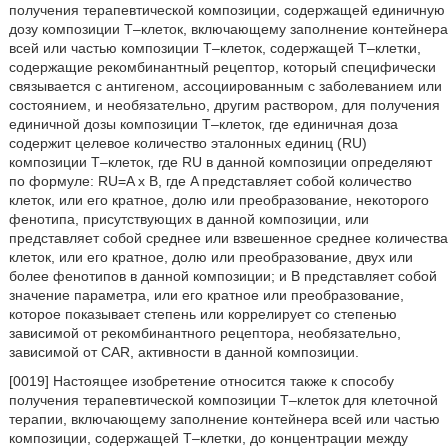
получения терапевтической композиции, содержащей единичную
дозу композиции T–клеток, включающему заполнение контейнера
всей или частью композиции T–клеток, содержащей T–клетки,
содержащие рекомбинантный рецептор, который специфически
связывается с антигеном, ассоциированным с заболеванием или
состоянием, и необязательно, другим раствором, для получения
единичной дозы композиции T–клеток, где единичная доза
содержит целевое количество эталонных единиц (RU)
композиции T–клеток, где RU в данной композиции определяют
по формуле: RU=A x B, где A представляет собой количество
клеток, или его кратное, долю или преобразование, некоторого
фенотипа, присутствующих в данной композиции, или
представляет собой среднее или взвешенное среднее количества
клеток, или его кратное, долю или преобразование, двух или
более фенотипов в данной композиции; и B представляет собой
значение параметра, или его кратное или преобразование,
которое показывает степень или коррелирует со степенью
зависимой от рекомбинантного рецептора, необязательно,
зависимой от CAR, активности в данной композиции.
[0019] Настоящее изобретение относится также к способу
получения терапевтической композиции T–клеток для клеточной
терапии, включающему заполнение контейнера всей или частью
композиции, содержащей T–клетки, до концентрации между