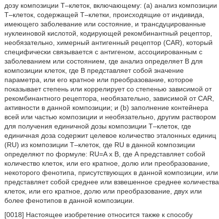
дозу композиции T–клеток, включающему: (a) анализ композиции
T–клеток, содержащей T–клетки, происходящие от индивида,
имеющего заболевание или состояние, и трансдуцированные
нуклеиновой кислотой, кодирующей рекомбинантный рецептор,
необязательно, химерный антигенный рецептор (CAR), который
специфически связывается с антигеном, ассоциированным с
заболеванием или состоянием, где анализ определяет B для
композиции клеток, где B представляет собой значение
параметра, или его кратное или преобразование, которое
показывает степень или коррелирует со степенью зависимой от
рекомбинантного рецептора, необязательно, зависимой от CAR,
активности в данной композиции; и (b) заполнение контейнера
всей или частью композиции и необязательно, другим раствором
для получения единичной дозы композиции T–клеток, где
единичная доза содержит целевое количество эталонных единиц
(RU) из композиции T–клеток, где RU в данной композиции
определяют по формуле: RU=A x B, где A представляет собой
количество клеток, или его кратное, долю или преобразование,
некоторого фенотипа, присутствующих в данной композиции, или
представляет собой среднее или взвешенное среднее количества
клеток, или его кратное, долю или преобразование, двух или
более фенотипов в данной композиции.
[0018] Настоящее изобретение относится также к способу