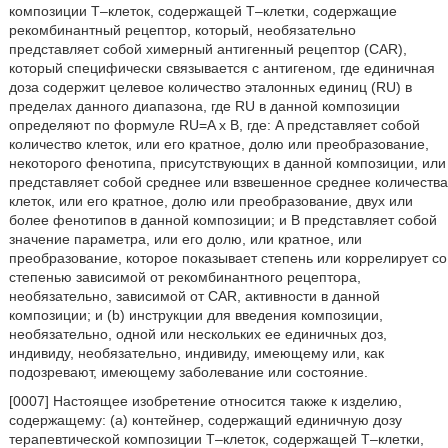
композиции T–клеток, содержащей T–клетки, содержащие
рекомбинантный рецептор, который, необязательно
представляет собой химерный антигенный рецептор (CAR),
который специфически связывается с антигеном, где единичная
доза содержит целевое количество эталонных единиц (RU) в
пределах данного диапазона, где RU в данной композиции
определяют по формуле RU=A x B, где: A представляет собой
количество клеток, или его кратное, долю или преобразование,
некоторого фенотипа, присутствующих в данной композиции, или
представляет собой среднее или взвешенное среднее количества
клеток, или его кратное, долю или преобразование, двух или
более фенотипов в данной композиции; и B представляет собой
значение параметра, или его долю, или кратное, или
преобразование, которое показывает степень или коррелирует со
степенью зависимой от рекомбинантного рецептора,
необязательно, зависимой от CAR, активности в данной
композиции; и (b) инструкции для введения композиции,
необязательно, одной или нескольких ее единичных доз,
индивиду, необязательно, индивиду, имеющему или, как
подозревают, имеющему заболевание или состояние.
[0007] Настоящее изобретение относится также к изделию,
содержащему: (a) контейнер, содержащий единичную дозу
терапевтической композиции T–клеток, содержащей T–клетки,