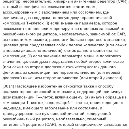
рецептор, необязательно, химерный антигенный рецептор (CAR),
который специфически связывается с антигеном,
ассоциированным с заболеванием или состоянием, где
единичная доза содержит целевую дозу терапевтической
композиции T–клеток: (i) если значение параметра, которое
показывает степень или коррелирует со степенью зависимой от
рекомбинантного рецептора, необязательно, зависимой от CAR,
активности композиции, равно или больше порогового значения,
целевая доза представляет собой первое количество (или лежит
в первом диапазоне количеств) клеток данного фенотипа из
композиции; (ii) если значение параметра меньше порогового
значения, целевая доза представляет собой второе количество
(или лежит во втором диапазоне количеств) клеток данного
фенотипа из композиции, где первое количество (или первый
диапазон) ниже, чем второе количество (или второй диапазон).
[0014] Настоящее изобретение относится также к способу
анализа терапевтической композиции, содержащей единичную
дозу композиции T–клеток, включающему: (a) анализ образца из
композиции T–клеток, содержащей T–клетки, происходящие от
индивида, имеющего заболевание или состояние, и
трансдуцированные нуклеиновой кислотой, кодирующей
рекомбинантный рецептор, необязательно, химерный
антигенный рецептор (CAR), который специфически связывается