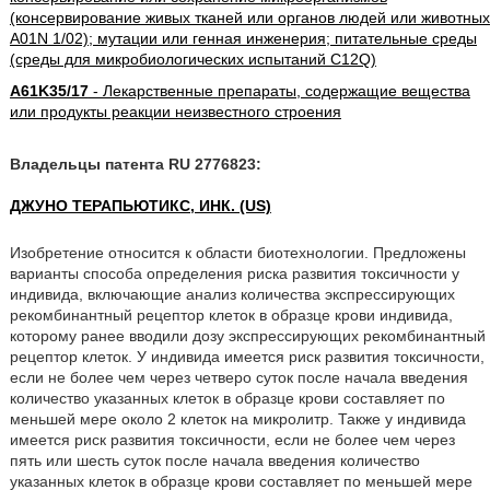
(консервирование живых тканей или органов людей или животных
A01N 1/02); мутации или генная инженерия; питательные среды
(среды для микробиологических испытаний C12Q)
A61K35/17
- Лекарственные препараты, содержащие вещества
или продукты реакции неизвестного строения
Владельцы патента RU 2776823:
ДЖУНО ТЕРАПЬЮТИКС, ИНК. (US)
Изобретение относится к области биотехнологии. Предложены
варианты способа определения риска развития токсичности у
индивида, включающие анализ количества экспрессирующих
рекомбинантный рецептор клеток в образце крови индивида,
которому ранее вводили дозу экспрессирующих рекомбинантный
рецептор клеток. У индивида имеется риск развития токсичности,
если не более чем через четверо суток после начала введения
количество указанных клеток в образце крови составляет по
меньшей мере около 2 клеток на микролитр. Также у индивида
имеется риск развития токсичности, если не более чем через
пять или шесть суток после начала введения количество
указанных клеток в образце крови составляет по меньшей мере