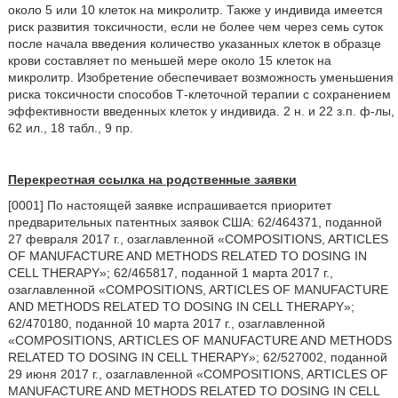
около 5 или 10 клеток на микролитр. Также у индивида имеется
риск развития токсичности, если не более чем через семь суток
после начала введения количество указанных клеток в образце
крови составляет по меньшей мере около 15 клеток на
микролитр. Изобретение обеспечивает возможность уменьшения
риска токсичности способов Т-клеточной терапии с сохранением
эффективности введенных клеток у индивида. 2 н. и 22 з.п. ф-лы,
62 ил., 18 табл., 9 пр.
Перекрестная ссылка на родственные заявки
[0001] По настоящей заявке испрашивается приоритет
предварительных патентных заявок США: 62/464371, поданной
27 февраля 2017 г., озаглавленной
«COMPOSITIONS, ARTICLES
OF MANUFACTURE AND METHODS RELATED TO DOSING IN
CELL THERAPY»; 62/465817, поданной 1 марта 2017 г.,
озаглавленной
«COMPOSITIONS, ARTICLES OF MANUFACTURE
AND METHODS RELATED TO DOSING IN CELL THERAPY»;
62/470180, поданной 10 марта 2017 г., озаглавленной
«COMPOSITIONS, ARTICLES OF MANUFACTURE AND METHODS
RELATED TO DOSING IN CELL THERAPY»; 62/527002, поданной
29 июня 2017 г., озаглавленной
«COMPOSITIONS, ARTICLES OF
MANUFACTURE AND METHODS RELATED TO DOSING IN CELL