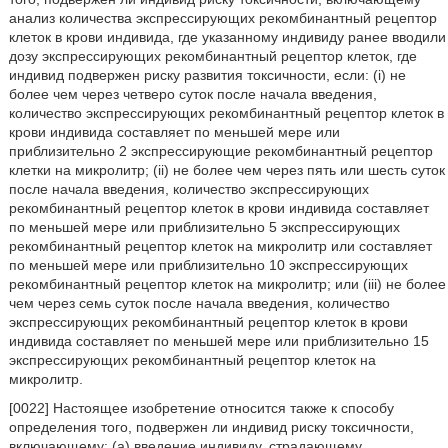
анализ количества экспрессирующих рекомбинантный рецептор
клеток в крови индивида, где указанному индивиду ранее вводили
дозу экспрессирующих рекомбинантный рецептор клеток, где
индивид подвержен риску развития токсичности, если: (i) не
более чем через четверо суток после начала введения,
количество экспрессирующих рекомбинантный рецептор клеток в
крови индивида составляет по меньшей мере или
приблизительно 2 экспрессирующие рекомбинантный рецептор
клетки на микролитр; (ii) не более чем через пять или шесть суток
после начала введения, количество экспрессирующих
рекомбинантный рецептор клеток в крови индивида составляет
по меньшей мере или приблизительно 5 экспрессирующих
рекомбинантный рецептор клеток на микролитр или составляет
по меньшей мере или приблизительно 10 экспрессирующих
рекомбинантный рецептор клеток на микролитр; или (iii) не более
чем через семь суток после начала введения, количество
экспрессирующих рекомбинантный рецептор клеток в крови
индивида составляет по меньшей мере или приблизительно 15
экспрессирующих рекомбинантный рецептор клеток на
микролитр.
[0022] Настоящее изобретение относится также к способу
определения того, подвержен ли индивид риску токсичности,
включающему: (a) введение индивиду, страдающему