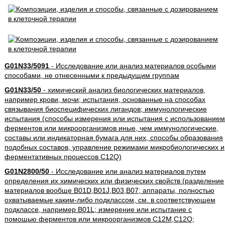
G01N33/5091
- Исследование или анализ материалов особыми
способами, не отнесенными к предыдущим группам
G01N33/50
- химический анализ биологических материалов,
например крови, мочи; испытания, основанные на способах
связывания биоспецифических лигандов; иммунологические
испытания (способы измерения или испытания с использованием
ферментов или микроорганизмов иные, чем иммунологические,
составы или индикаторная бумага для них, способы образования
подобных составов, управление режимами микробиологических и
ферментативных процессов C12Q)
G01N2800/50
- Исследование или анализ материалов путем
определения их химических или физических свойств (разделение
материалов вообще B01D,B01J,B03,B07; аппараты, полностью
охватываемые каким-либо подклассом, см. в соответствующем
подклассе, например B01L; измерение или испытание с
помощью ферментов или микроорганизмов C12M,C12Q;