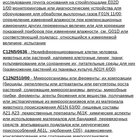
исследование грунта основания на стройплощадке E02D
1/00;мониторинговые или диагностические устройства для
оборудования для обработки выхлопных газов F01N 11/00;
определение изменений влажности при компенсационных
измерениях других переменных величин или для коррекции
показаний приборов при изменении влажности, см. G01D или
соответствующий подкласс, относящийся к измеряемой
величине; испытание
C12N5/0636
- Недифференцированные клетки человека,
животных или растений, например клеточные линии; ткани;
культивирование или сохранение их; питательные среды для них
(размножение растений из тканевых культур A01H 4/00)
C12N2510/00
- Микроорганизмы или ферменты; их композиции
(биоциды, репелленты или аттрактанты или регуляторы роста
растений, содержащие микроорганизмы, вирусы, микробные
грибки, ферменты, агенты брожения или вещества, получаемые
или экстрагируемые из микроорганизмов или из материала
животного происхождения A01N 63/00; пищевые составы
A21,A23; лекарственные препараты A61K; химические аспекты
или использование материалов для бандажей, перевязочных
средств, впитывающих подкладок или хирургических
приспособлений A61L; удобрения C05); размножение,
консервирование или сохранение микроорганизмов