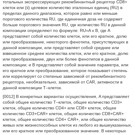
тотальных экспрессирующих рекомбинантный рецептор CD8+
клеток или (ii) целевое количество эталонных единиц (RU) в
пределах данного диапазона, которое равно или меньше
порогового количества RU, где единичная доза не содержит
больше порогового значения RU, где количество RU в данной
композиции определяют по формуле: RU=A x B, где A
представляет собой количество клеток, или его кратное, долю
или преобразование, некоторого фенотипа, присутствующих в
данной композиции, или представляет собой среднее или
взвешенное среднее количества клеток, или его кратное, долю
или преобразование, двух или более фенотипов в данной
композиции; и B представляет собой значение параметра, или
его кратное или преобразование, которое показывает степень
или коррелирует со степенью зависимой от рекомбинантного
рецептора, необязательно, зависимой от CAR, активности в
данной композиции T–клеток.
[0012] В конкретных вариантах осуществления, A представляет
собой общее количество T–клеток, общее количество CD3+
клеток, общее количество CD4+ или CD8+ клеток, общее
количество CD3+CAR+ клеток, общее количество CD8+CAR+
клеток, общее количество CD4+ CAR+, или общее количество
живых или жизнеспособных клеток из любого из вышеуказанных,
или его кратное или преобразованное значение. В некоторых