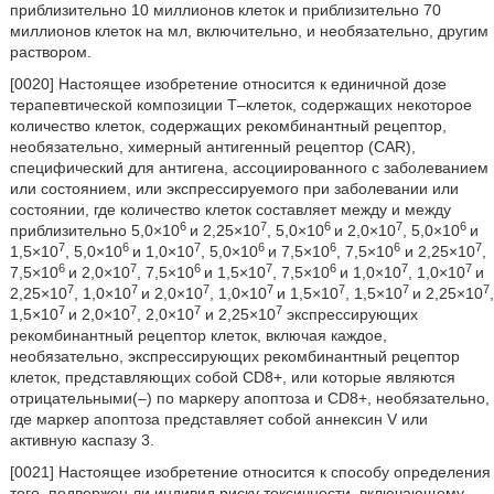
приблизительно 10 миллионов клеток и приблизительно 70
миллионов клеток на мл, включительно, и необязательно, другим
раствором.
[0020] Настоящее изобретение относится к единичной дозе
терапевтической композиции T–клеток, содержащих некоторое
количество клеток, содержащих рекомбинантный рецептор,
необязательно, химерный антигенный рецептор (CAR),
специфический для антигена, ассоциированного с заболеванием
или состоянием, или экспрессируемого при заболевании или
состоянии, где количество клеток составляет между и между
6
7
6
7
6
приблизительно 5,0×10
и 2,25×10
, 5,0×10
и 2,0×10
, 5,0×10
и
7
6
7
6
6
6
7
1,5×10
, 5,0×10
и 1,0×10
, 5,0×10
и 7,5×10
, 7,5×10
и 2,25×10
,
6
7
6
7
6
7
7
7,5×10
и 2,0×10
, 7,5×10
и 1,5×10
, 7,5×10
и 1,0×10
, 1,0×10
и
7
7
7
7
7
7
7
2,25×10
, 1,0×10
и 2,0×10
, 1,0×10
и 1,5×10
, 1,5×10
и 2,25×10
,
7
7
7
7
1,5×10
и 2,0×10
, 2,0×10
и 2,25×10
экспрессирующих
рекомбинантный рецептор клеток, включая каждое,
необязательно, экспрессирующих рекомбинантный рецептор
клеток, представляющих собой CD8+, или которые являются
отрицательными(–) по маркеру апоптоза и CD8+, необязательно,
где маркер апоптоза представляет собой аннексин V или
активную каспазу 3.
[0021] Настоящее изобретение относится к способу определения
того, подвержен ли индивид риску токсичности, включающему