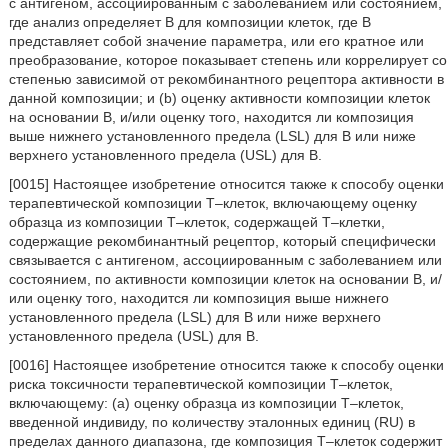
с антигеном, ассоциированным с заболеванием или состоянием,
где анализ определяет B для композиции клеток, где B
представляет собой значение параметра, или его кратное или
преобразование, которое показывает степень или коррелирует со
степенью зависимой от рекомбинантного рецептора активности в
данной композиции; и (b) оценку активности композиции клеток
на основании B, и/или оценку того, находится ли композиция
выше нижнего установленного предела (LSL) для B или ниже
верхнего установленного предела (USL) для B.
[0015] Настоящее изобретение относится также к способу оценки
терапевтической композиции T–клеток, включающему оценку
образца из композиции T–клеток, содержащей T–клетки,
содержащие рекомбинантный рецептор, который специфически
связывается с антигеном, ассоциированным с заболеванием или
состоянием, по активности композиции клеток на основании B, и/
или оценку того, находится ли композиция выше нижнего
установленного предела (LSL) для B или ниже верхнего
установленного предела (USL) для B.
[0016] Настоящее изобретение относится также к способу оценки
риска токсичности терапевтической композиции T–клеток,
включающему: (a) оценку образца из композиции T–клеток,
введенной индивиду, по количеству эталонных единиц (RU) в
пределах данного диапазона, где композиция T–клеток содержит