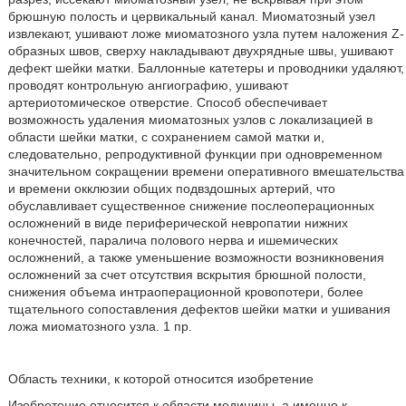
брюшную полость и цервикальный канал. Миоматозный узел
извлекают, ушивают ложе миоматозного узла путем наложения Z-
образных швов, сверху накладывают двухрядные швы, ушивают
дефект шейки матки. Баллонные катетеры и проводники удаляют,
проводят контрольную ангиографию, ушивают
артериотомическое отверстие. Способ обеспечивает
возможность удаления миоматозных узлов с локализацией в
области шейки матки, с сохранением самой матки и,
следовательно, репродуктивной функции при одновременном
значительном сокращении времени оперативного вмешательства
и времени окклюзии общих подвздошных артерий, что
обуславливает существенное снижение послеоперационных
осложнений в виде периферической невропатии нижних
конечностей, паралича полового нерва и ишемических
осложнений, а также уменьшение возможности возникновения
осложнений за счет отсутствия вскрытия брюшной полости,
снижения объема интраоперационной кровопотери, более
тщательного сопоставления дефектов шейки матки и ушивания
ложа миоматозного узла. 1 пр.
Область техники, к которой относится изобретение
Изобретение относится к области медицины, а именно к