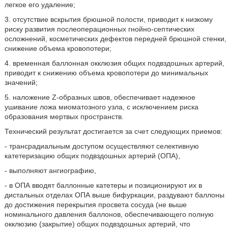
легкое его удаление;
3. отсутствие вскрытия брюшной полости, приводит к низкому
риску развития послеоперационных гнойно-септических
осложнений, косметических дефектов передней брюшной стенки,
снижение объема кровопотери;
4. временная баллонная окклюзия общих подвздошных артерий,
приводит к снижению объема кровопотери до минимальных
значений;
5. наложение Z-образных швов, обеспечивает надежное
ушивание ложа миоматозного узла, с исключением риска
образования мертвых пространств.
Технический результат достигается за счет следующих приемов:
- трансрадиальным доступом осуществляют селективную
катетеризацию общих подвздошных артерий (ОПА),
- выполняют ангиографию,
- в ОПА вводят баллонные катетеры и позиционируют их в
дистальных отделах ОПА выше бифуркации, раздувают баллоны
до достижения перекрытия просвета сосуда (не выше
номинального давления баллонов, обеспечивающего полную
окклюзию (закрытие) общих подвздошных артерий, что