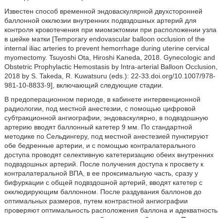
Известен способ временной эндоваскулярной двухсторонней
баллонной окклюзии внутренних подвздошных артерий для
контроля кровотечения при миомэктомии при расположении узла
в шейке матки [Temporary endovascular balloon occlusion of the
internal iliac arteries to prevent hemorrhage during uterine cervical
myomectomy. Tsuyoshi Ota, Hiroshi Kaneda, 2018. Gynecologic and
Obstetric Prophylactic Hemostasis by Intra-arterial Balloon Occlusion,
2018 by S. Takeda, R. Kuwatsuru (eds.): 22-33.doi.org/10.1007/978-
981-10-8833-9], включающий следующие стадии.
В предоперационном периоде, в кабинете интервенционной
радиологии, под местной анестезии, с помощью цифровой
субтракционной ангиографии, эндоваскулярно, в подвздошную
артерию вводят баллонный катетер 9 мм. По стандартной
методике по Сельдингеру, под местной анестезией пунктируют
обе бедренные артерии, и с помощью контралатерального
доступа проводят селективную катетеризацию обеих внутренних
подвздошных артерий. После получения доступа к просвету к
контралатеральной ВПА, в ее проксимальную часть, сразу у
бифуркации с общей подвздошной артерий, вводят катетер с
окклюдирующим баллонном. После раздувания баллонов до
оптимальных размеров, путем контрастной ангиографии
проверяют оптимальность расположения баллона и адекватность