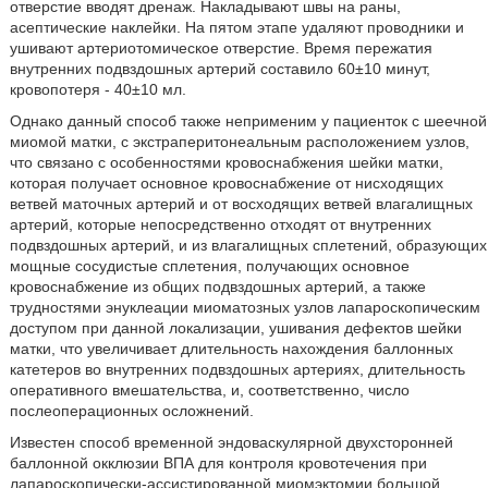
отверстие вводят дренаж. Накладывают швы на раны,
асептические наклейки. На пятом этапе удаляют проводники и
ушивают артериотомическое отверстие. Время пережатия
внутренних подвздошных артерий составило 60±10 минут,
кровопотеря - 40±10 мл.
Однако данный способ также неприменим у пациенток с шеечной
миомой матки, с экстраперитонеальным расположением узлов,
что связано с особенностями кровоснабжения шейки матки,
которая получает основное кровоснабжение от нисходящих
ветвей маточных артерий и от восходящих ветвей влагалищных
артерий, которые непосредственно отходят от внутренних
подвздошных артерий, и из влагалищных сплетений, образующих
мощные сосудистые сплетения, получающих основное
кровоснабжение из общих подвздошных артерий, а также
трудностями энуклеации миоматозных узлов лапароскопическим
доступом при данной локализации, ушивания дефектов шейки
матки, что увеличивает длительность нахождения баллонных
катетеров во внутренних подвздошных артериях, длительность
оперативного вмешательства, и, соответственно, число
послеоперационных осложнений.
Известен способ временной эндоваскулярной двухсторонней
баллонной окклюзии ВПА для контроля кровотечения при
лапароскопически-ассистированной миомэктомии большой