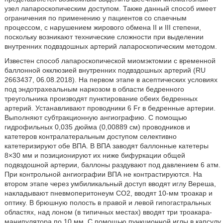
узел лапароскопическим доступом. Также данный способ имеет
ограничения по применению у пациентов со спаечным
процессом, с нарушением жирового обмена II и III степени,
поскольку возникают технические сложности при выделении
внутренних подвздошных артерий лапароскопическим методом.
Известен способ лапароскопической миомэктомии с временной
баллонной окклюзией внутренних подвздошных артерий (RU
2663437, 06.08.2018). На первом этапе в асептических условиях
под эндотрахеальным наркозом в области бедренного
треугольника производят пунктирование обеих бедренных
артерий. Устанавливают проводники 6 Fr в бедренные артерии.
Выполняют субтракционную ангиографию. С помощью
гидрофильных 0,035 дюйма (0,00889 см) проводников и
катетеров контралатеральным доступом селективно
катетеризируют обе ВПА. В ВПА заводят баллонные катетеры
8×30 мм и позиционируют их ниже бифуркации общей
подвздошной артерии, баллоны раздувают под давлением 6 атм.
При контрольной ангиографии ВПА не контрастируются. На
втором этапе через умбиликальный доступ вводят иглу Вереша,
накладывают пневмоперитонеум CO2, вводят 10-мм троакар и
оптику. В брюшную полость в правой и левой гипогастральных
областях, над лоном (в типичных местах) вводят три троакара-
манипулятора по 10 мм. С помощью пункционной иглы в капсулу