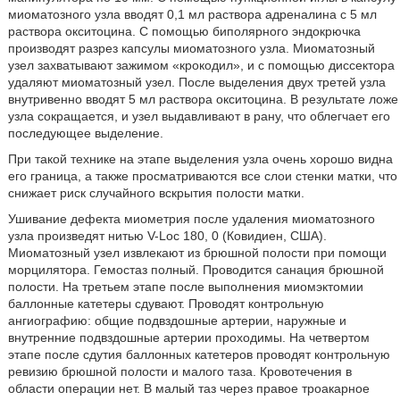
миоматозного узла вводят 0,1 мл раствора адреналина с 5 мл
раствора окситоцина. С помощью биполярного эндокрючка
производят разрез капсулы миоматозного узла. Миоматозный
узел захватывают зажимом «крокодил», и с помощью диссектора
удаляют миоматозный узел. После выделения двух третей узла
внутривенно вводят 5 мл раствора окситоцина. В результате ложе
узла сокращается, и узел выдавливают в рану, что облегчает его
последующее выделение.
При такой технике на этапе выделения узла очень хорошо видна
его граница, а также просматриваются все слои стенки матки, что
снижает риск случайного вскрытия полости матки.
Ушивание дефекта миометрия после удаления миоматозного
узла произведят нитью V-Loc 180, 0 (Ковидиен, США).
Миоматозный узел извлекают из брюшной полости при помощи
морцилятора. Гемостаз полный. Проводится санация брюшной
полости. На третьем этапе после выполнения миомэктомии
баллонные катетеры сдувают. Проводят контрольную
ангиографию: общие подвздошные артерии, наружные и
внутренние подвздошные артерии проходимы. На четвертом
этапе после сдутия баллонных катетеров проводят контрольную
ревизию брюшной полости и малого таза. Кровотечения в
области операции нет. В малый таз через правое троакарное