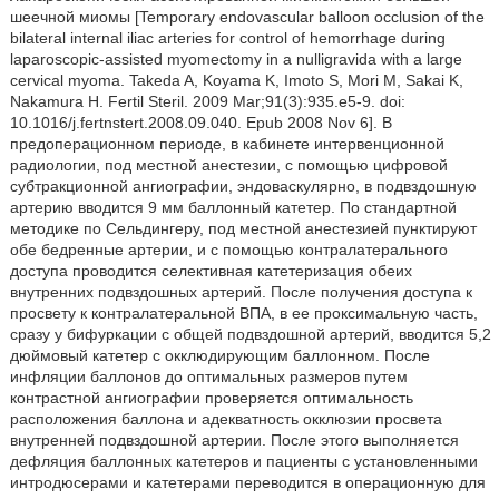
шеечной миомы [Temporary endovascular balloon occlusion of the
bilateral internal iliac arteries for control of hemorrhage during
laparoscopic-assisted myomectomy in a nulligravida with a large
cervical myoma. Takeda A, Koyama K, Imoto S, Mori M, Sakai K,
Nakamura H. Fertil Steril. 2009 Mar;91(3):935.e5-9. doi:
10.1016/j.fertnstert.2008.09.040. Epub 2008 Nov 6]. В
предоперационном периоде, в кабинете интервенционной
радиологии, под местной анестезии, с помощью цифровой
субтракционной ангиографии, эндоваскулярно, в подвздошную
артерию вводится 9 мм баллонный катетер. По стандартной
методике по Сельдингеру, под местной анестезией пунктируют
обе бедренные артерии, и с помощью контралатерального
доступа проводится селективная катетеризация обеих
внутренних подвздошных артерий. После получения доступа к
просвету к контралатеральной ВПА, в ее проксимальную часть,
сразу у бифуркации с общей подвздошной артерий, вводится 5,2
дюймовый катетер с окклюдирующим баллонном. После
инфляции баллонов до оптимальных размеров путем
контрастной ангиографии проверяется оптимальность
расположения баллона и адекватность окклюзии просвета
внутренней подвздошной артерии. После этого выполняется
дефляция баллонных катетеров и пациенты с установленными
интродюсерами и катетерами переводится в операционную для