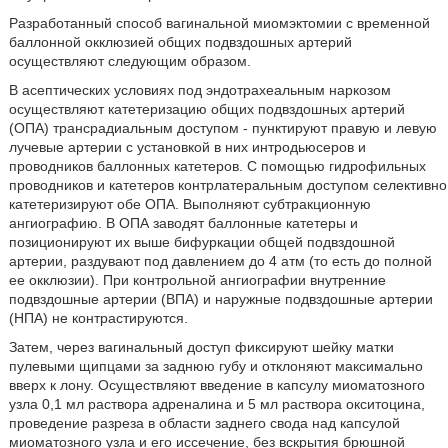
Разработанный способ вагинальной миомэктомии с временной
баллонной окклюзией общих подвздошных артерий
осуществляют следующим образом.
В асептических условиях под эндотрахеальным наркозом
осуществляют катетеризацию общих подвздошных артерий
(ОПА) трансрадиальным доступом - пунктируют правую и левую
лучевые артерии с установкой в них интродьюсеров и
проводников баллонных катетеров. С помощью гидрофильных
проводников и катетеров контрлатеральным доступом селективно
катетеризируют обе ОПА. Выполняют субтракционную
ангиографию. В ОПА заводят баллонные катетеры и
позиционируют их выше бифуркации общей подвздошной
артерии, раздувают под давлением до 4 атм (то есть до полной
ее окклюзии). При контрольной ангиографии внутренние
подвздошные артерии (ВПА) и наружные подвздошные артерии
(НПА) не контрастируются.
Затем, через вагинальный доступ фиксируют шейку матки
пулевыми щипцами за заднюю губу и отклоняют максимально
вверх к лону. Осуществляют введение в капсулу миоматозного
узла 0,1 мл раствора адреналина и 5 мл раствора окситоцина,
проведение разреза в области заднего свода над капсулой
миоматозного узла и его иссечение, без вскрытия брюшной