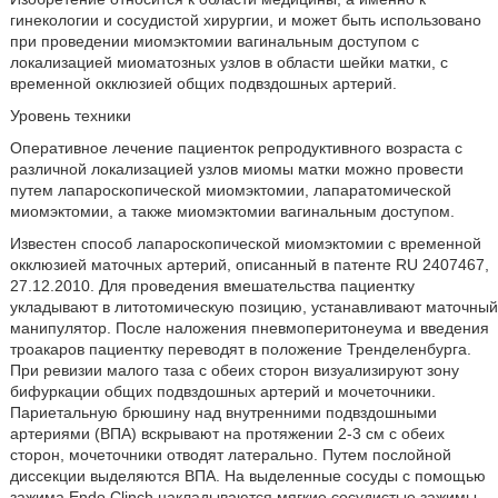
гинекологии и сосудистой хирургии, и может быть использовано
при проведении миомэктомии вагинальным доступом с
локализацией миоматозных узлов в области шейки матки, с
временной окклюзией общих подвздошных артерий.
Уровень техники
Оперативное лечение пациенток репродуктивного возраста с
различной локализацией узлов миомы матки можно провести
путем лапароскопической миомэктомии, лапаратомической
миомэктомии, а также миомэктомии вагинальным доступом.
Известен способ лапароскопической миомэктомии с временной
окклюзией маточных артерий, описанный в патенте RU 2407467,
27.12.2010. Для проведения вмешательства пациентку
укладывают в литотомическую позицию, устанавливают маточный
манипулятор. После наложения пневмоперитонеума и введения
троакаров пациентку переводят в положение Тренделенбурга.
При ревизии малого таза с обеих сторон визуализируют зону
бифуркации общих подвздошных артерий и мочеточники.
Париетальную брюшину над внутренними подвздошными
артериями (ВПА) вскрывают на протяжении 2-3 см с обеих
сторон, мочеточники отводят латерально. Путем послойной
диссекции выделяются ВПА. На выделенные сосуды с помощью
зажима Endo Clinch накладываются мягкие сосудистые зажимы