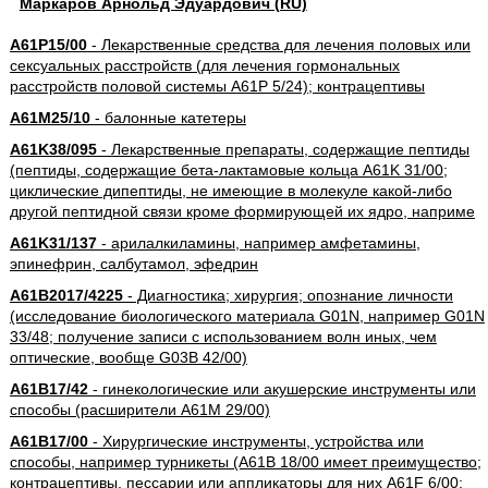
Маркаров Арнольд Эдуардович (RU)
A61P15/00
- Лекарственные средства для лечения половых или
сексуальных расстройств (для лечения гормональных
расстройств половой системы A61P 5/24); контрацептивы
A61M25/10
- балонные катетеры
A61K38/095
- Лекарственные препараты, содержащие пептиды
(пептиды, содержащие бета-лактамовые кольца A61K 31/00;
циклические дипептиды, не имеющие в молекуле какой-либо
другой пептидной связи кроме формирующей их ядро, наприме
A61K31/137
- арилалкиламины, например амфетамины,
эпинефрин, салбутамол, эфедрин
A61B2017/4225
- Диагностика; хирургия; опознание личности
(исследование биологического материала G01N, например G01N
33/48; получение записи с использованием волн иных, чем
оптические, вообще G03B 42/00)
A61B17/42
- гинекологические или акушерские инструменты или
способы (расширители A61M 29/00)
A61B17/00
- Хирургические инструменты, устройства или
способы, например турникеты (A61B 18/00 имеет преимущество;
контрацептивы, пессарии или аппликаторы для них A61F 6/00;