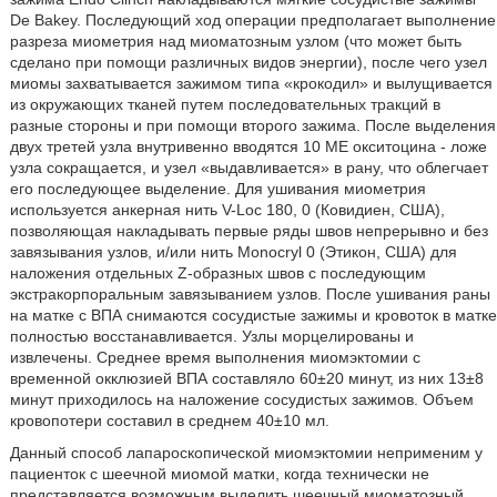
De Bakey. Последующий ход операции предполагает выполнение
разреза миометрия над миоматозным узлом (что может быть
сделано при помощи различных видов энергии), после чего узел
миомы захватывается зажимом типа «крокодил» и вылущивается
из окружающих тканей путем последовательных тракций в
разные стороны и при помощи второго зажима. После выделения
двух третей узла внутривенно вводятся 10 ME окситоцина - ложе
узла сокращается, и узел «выдавливается» в рану, что облегчает
его последующее выделение. Для ушивания миометрия
используется анкерная нить V-Loc 180, 0 (Ковидиен, США),
позволяющая накладывать первые ряды швов непрерывно и без
завязывания узлов, и/или нить Monocryl 0 (Этикон, США) для
наложения отдельных Z-образных швов с последующим
экстракорпоральным завязыванием узлов. После ушивания раны
на матке с ВПА снимаются сосудистые зажимы и кровоток в матке
полностью восстанавливается. Узлы морцелированы и
извлечены. Среднее время выполнения миомэктомии с
временной окклюзией ВПА составляло 60±20 минут, из них 13±8
минут приходилось на наложение сосудистых зажимов. Объем
кровопотери составил в среднем 40±10 мл.
Данный способ лапароскопической миомэктомии неприменим у
пациенток с шеечной миомой матки, когда технически не
представляется возможным выделить шеечный миоматозный