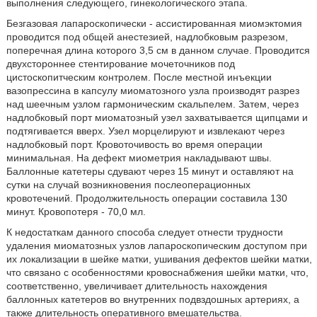
выполнения следующего, гинекологического этапа.
Безгазовая лапароскопически - ассистированная миомэктомия
проводится под общей анестезией, надлобковым разрезом,
поперечная длина которого 3,5 см в данном случае. Проводится
двухстороннее стентирование мочеточников под
цистоскопитческим контролем. После местной инъекции
вазопрессина в капсулу миоматозного узла производят разрез
над шеечным узлом гармоническим скальпелем. Затем, через
надлобковый порт миоматозный узел захватывается щипцами и
подтягивается вверх. Узел морцелируют и извлекают через
надлобковый порт. Кровоточивость во время операции
минимальная. На дефект миометрия накладывают швы.
Баллонные катетеры сдувают через 15 минут и оставляют на
сутки на случай возникновения послеоперационных
кровотечений. Продолжительность операции составила 130
минут. Кровопотеря - 70,0 мл.
К недостаткам данного способа следует отнести трудности
удаления миоматозных узлов лапароскопическим доступом при
их локализации в шейке матки, ушивания дефектов шейки матки,
что связано с особенностями кровоснабжения шейки матки, что,
соответственно, увеличивает длительность нахождения
баллонных катетеров во внутренних подвздошных артериях, а
также длительность оперативного вмешательства.