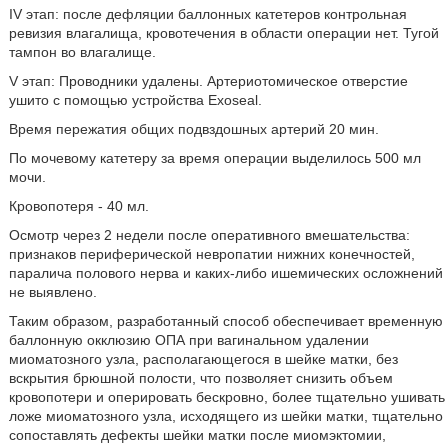
IV этап: после дефляции баллонных катетеров контрольная
ревизия влагалища, кровотечения в области операции нет. Тугой
тампон во влагалище.
V этап: Проводники удалены. Артериотомическое отверстие
ушито с помощью устройства Exoseal.
Время пережатия общих подвздошных артерий 20 мин.
По мочевому катетеру за время операции выделилось 500 мл
мочи.
Кровопотеря - 40 мл.
Осмотр через 2 недели после оперативного вмешательства:
признаков периферической невропатии нижних конечностей,
паралича полового нерва и каких-либо ишемических осложнений
не выявлено.
Таким образом, разработанный способ обеспечивает временную
баллонную окклюзию ОПА при вагинальном удалении
миоматозного узла, располагающегося в шейке матки, без
вскрытия брюшной полости, что позволяет снизить объем
кровопотери и оперировать бескровно, более тщательно ушивать
ложе миоматозного узла, исходящего из шейки матки, тщательно
сопоставлять дефекты шейки матки после миомэктомии,