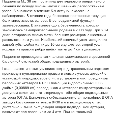
Пациентка М., 38 лет поступила для планового оперативного
лечения по поводу миомы матки с шеечным расположением
узлов. В анамнезе в течение 5-х лет у гинеколога не
наблюдалась. В течение года беспокоят постоянные тянущие
боли внизу живота, запоры. В репродуктивной функции
заинтересована. В анамнезе одна беременность, которая
закончилась самопроизвольными родами в 2008 году. При УЗИ
диагностирована миома матки больших размером с шеечным
расположением узлов. Наибольший шеечный узел, исходил из
задней губы шейки матки до 10 см в диаметре, второй узел
исходит из правого ребра шейки матки до 7 см в диаметре.
Пациентке произведена вагинальная миомэктомия с временной
баллонной окклюзией общих подвздошных артерий.
I этап: в асептических условиях под эндотрахеальным наркозом
производят пунктирование правых и левых лучевых артерий с
установкой интродьюсеров 6 Fr. и установку в них проводников
баллонных катетеров 6 Fr. С помощью гидрофильных 0,035
дюйма (0,00889 см) проводников и катетеров контрлатеральным
доступом селективно катетеризируют обе общие подвзодшные
артерии (ОПА). Выполняют субтракционную ангиографию. В ОПА
заводят баллонные катетеры 8×30 мм и позиционируют их
дистально и выше бифуркации общей подвздошной артерии,
раздувают под давлением до 4 атм. При контрольной