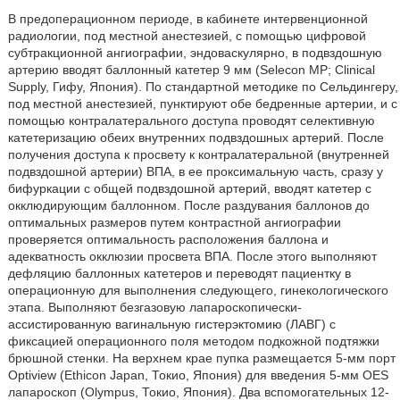
В предоперационном периоде, в кабинете интервенционной
радиологии, под местной анестезией, с помощью цифровой
субтракционной ангиографии, эндоваскулярно, в подвздошную
артерию вводят баллонный катетер 9 мм (Selecon MP; Clinical
Supply, Гифу, Япония). По стандартной методике по Сельдингеру,
под местной анестезией, пунктируют обе бедренные артерии, и с
помощью контралатерального доступа проводят селективную
катетеризацию обеих внутренних подвздошных артерий. После
получения доступа к просвету к контралатеральной (внутренней
подвздошной артерии) ВПА, в ее проксимальную часть, сразу у
бифуркации с общей подвздошной артерий, вводят катетер с
окклюдирующим баллонном. После раздувания баллонов до
оптимальных размеров путем контрастной ангиографии
проверяется оптимальность расположения баллона и
адекватность окклюзии просвета ВПА. После этого выполняют
дефляцию баллонных катетеров и переводят пациентку в
операционную для выполнения следующего, гинекологического
этапа. Выполняют безгазовую лапароскопически-
ассистированную вагинальную гистерэктомию (ЛАВГ) с
фиксацией операционного поля методом подкожной подтяжки
брюшной стенки. На верхнем крае пупка размещается 5-мм порт
Optiview (Ethicon Japan, Токио, Япония) для введения 5-мм OES
лапароскоп (Olympus, Токио, Япония). Два вспомогательных 12-