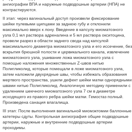
ангиографии ВПА и наружные подвздошные артерии (НПА) не
контрастируются.
II этап: через вагинальный доступ произвели фиксирование
шейки пулевыми щипцами за заднюю губу и отклонили
максимально вверх к лону. Введение в капсулу миоматозного
узла 0,1 мл раствора адреналина и 5 мл раствора окситоцина,
провели разрез в области заднего свода над капсулой
максимального диаметра миоматозного узла и его иссечение, без
вскрытия брюшной полости и цервикального канала, извлечение
миоматозного узла, ушивание ложа миоматозного узла с
помощью наложения множественных Z-швов нитью
Полигликолид, которые помещали в ложе миоматозного узла,
затем наложили двухрядные швы, чтобы избежать образования
мертвого пространства, ушили дефект шейки матки однорядными
швами нитью Полигликолид. Аналогичную методику применили с
удалением шеечного миоматозного узла 7 см в диаметре
исходящего из правого ребра шейки матки. Гемостаз полный.
Произведена санация влагалища.
III этап: После выполнения вагинальной миомэктомии баллонные
катетеры сдуты. Контрольная ангиография общие подвздошные
артерии, наружные и внутренние подвздошные артерии
проходимы.