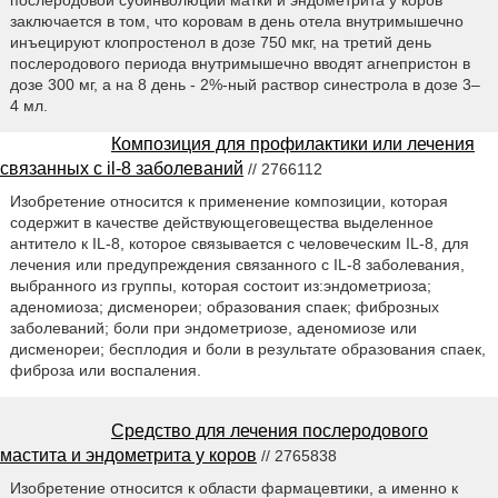
послеродовой субинволюции матки и эндометрита у коров
заключается в том, что коровам в день отела внутримышечно
инъецируют клопростенол в дозе 750 мкг, на третий день
послеродового периода внутримышечно вводят агнепристон в
дозе 300 мг, а на 8 день - 2%-ный раствор синестрола в дозе 3–
4 мл.
Композиция для профилактики или лечения
связанных с il-8 заболеваний
// 2766112
Изобретение относится к применение композиции, которая
содержит в качестве действующеговещества выделенное
антитело к IL-8, которое связывается с человеческим IL-8, для
лечения или предупреждения связанного с IL-8 заболевания,
выбранного из группы, которая состоит из:эндометриоза;
аденомиоза; дисменореи; образования спаек; фиброзных
заболеваний; боли при эндометриозе, аденомиозе или
дисменореи; бесплодия и боли в результате образования спаек,
фиброза или воспаления.
Средство для лечения послеродового
мастита и эндометрита у коров
// 2765838
Изобретение относится к области фармацевтики, а именно к