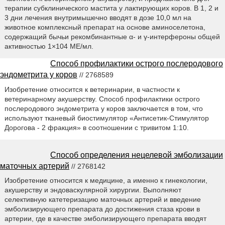
терапии субклинического мастита у лактирующих коров. В 1, 2 и
3 дни лечения внутримышечно вводят в дозе 10,0 мл на
животное комплексный препарат на основе аминоселетона,
содержащий бычьи рекомбинантные α- и γ-интерфероны общей
активностью 1×104 МЕ/мл.
Способ профилактики острого послеродового
эндометрита у коров
// 2768589
Изобретение относится к ветеринарии, в частности к
ветеринарному акушерству. Способ профилактики острого
послеродового эндометрита у коров заключается в том, что
используют тканевый биостимулятор «Антисетик-Стимулятор
Дорогова - 2 фракция» в соотношении с тривитом 1:10.
Способ определения нецелевой эмболизации
маточных артерий
// 2768142
Изобретение относится к медицине, а именно к гинекологии,
акушерству и эндоваскулярной хирургии. Выполняют
селективную катетеризацию маточных артерий и введение
эмболизирующего препарата до достижения стаза крови в
артерии, где в качестве эмболизирующего препарата вводят