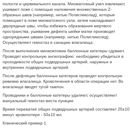
полости и цервикального канала. Миоматозный узел извлекают,
ушивают ложе с помощью наложения множественных Z-
образных швов (например, нитью Полигликолид), которые
помещают в ложе миоматозного узла, затем накладывают
двухрядные швы, чтобы избежать образования мертвого
пространства, ушивание дефекта шейки матки производят
однорядными швами (например, нитью Полигликолид).
Осуществляют гемостаз и санацию влагалища.
После выполнения миомэктомии баллонные катетеры сдувают.
Проводят контрольную ангиографию: необходимо убедиться в
проходимости общих подвздошных артерий, наружных и
внутренних подвздошных артерий.
После дефляции баллонных катетеров проводят контрольную
ревизию влагалища. Кровотечения в области операции нет. Во
влагалище вводят тугой тампон.
Проводники и баллонные катетеры удаляют, осуществляют
мануальный гемостаз места пункции.
Время пережатия общих подвздошных артерий составляет 20±10
минут, кровопотеря - 50±10 мл.
Клинический пример 1.