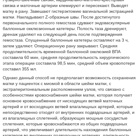
связка и маточные артерии клемируют и пересекают. Выводят
матку в рану. Завешают гистерэктомию вагинальной экстракцией
матки. Накладывают Z-образные швы. После достигнутого
первоначального полного гемостаза сдувают эндоваскулярные
баллонные окклюзионные катетеры. Полость таза дренируют,
дренаж удаляют на следующий день после подтверждения
гемостаза. Спущенный баллонные катетеры оставляют на 3 ч,
затем удаляют. Операционную рану закрывают. Средняя
продолжительность временной баллонной окклюзией ВПА
составила 60 мин, средняя продолжительность хирургического
этапа операции составила 98,5 мин, средний объем кровопотери
составил 355 мл.
Однако данный способ не предполагает возможность сохранения
матки у пациенток с миомой в области шейки матки, с
экстраперитонеальным расположением узлов, что связано с
особенностями кровоснабжения шейки матки, которая получает
основное кровоснабжение от нисходящих ветвей маточных
артерий и от восходящих ветвей влагалищных артерий, которые
непосредственно отходят от внутренних подвздошных артерий, и
из влагалищных сплетений, образующих мощные сосудистые
сплетения, которые кровоснабжаются из общих подвздошных
артерий, что увеличивает длительность нахождения баллонных
катетеров во внутренних подвздошных артериях, длительность