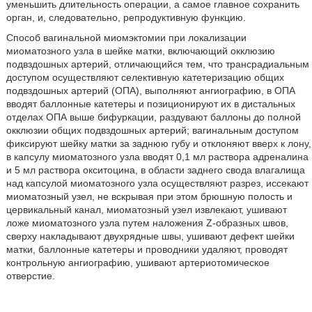
уменьшить длительность операции, а самое главное сохранить
орган, и, следовательно, репродуктивную функцию.
Способ вагинальной миомэктомии при локализации
миоматозного узла в шейке матки, включающий окклюзию
подвздошных артерий, отличающийся тем, что трансрадиальным
доступом осуществляют селективную катетеризацию общих
подвздошных артерий (ОПА), выполняют ангиографию, в ОПА
вводят баллонные катетеры и позиционируют их в дистальных
отделах ОПА выше бифуркации, раздувают баллоны до полной
окклюзии общих подвздошных артерий; вагинальным доступом
фиксируют шейку матки за заднюю губу и отклоняют вверх к лону,
в капсулу миоматозного узла вводят 0,1 мл раствора адреналина
и 5 мл раствора окситоцина, в области заднего свода влагалища
над капсулой миоматозного узла осуществляют разрез, иссекают
миоматозный узел, не вскрывая при этом брюшную полость и
цервикальный канал, миоматозный узел извлекают, ушивают
ложе миоматозного узла путем наложения Z-образных швов,
сверху накладывают двухрядные швы, ушивают дефект шейки
матки, баллонные катетеры и проводники удаляют, проводят
контрольную ангиографию, ушивают артериотомическое
отверстие.