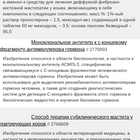
а именно к средству для лечения диффузной фиброзно-
кистозной мастопатии у кошек, включающему в себя
компоненты в следующих соотношениях, масс.%: 1%-ный
раствор прогестерона – 1,5; мексидол-вет, содержащий в одной
таблетке 50 мг мексидола, – 3,5; основа ланолин безводный –
95,0.
Моноклональное антитело к с-концевому
фрагменту антимюллерова гормона
// 2770003
Изобретение относится к области биотехнологии, в частности к
моноклональному антителу ACMIS-3, специфически
связывающемуся с С-концевым фрагментом человеческого
антимюллерова гормона. Изобретение может быть
использовано для выделения рекомбинантного антимюллерова
гормона человека, а также для создания диагностических
систем для детекции С-концевого фрагмента этого гормона в
биологических жидкостях и изучения биохимии гормона.
Способ терапии субклинического мастита у
лактирующих коров
// 2768609
Изобретение относится к области ветеринарной медицины, в
частности к ветеринарному акушерству, и предназначено для