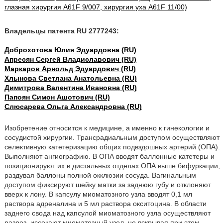
глазная хирургия A61F 9/007, хирургия уха A61F 11/00)
Владельцы патента RU 2777243:
Доброхотова Юлия Эдуардовна (RU)
Апресян Сергей Владиславович (RU)
Маркаров Арнольд Эдуардович (RU)
Хлынова Светлана Анатольевна (RU)
Димитрова Валентина Ивановна (RU)
Папоян Симон Ашотович (RU)
Слюсарева Ольга Александровна (RU)
Изобретение относится к медицине, а именно к гинекологии и
сосудистой хирургии. Трансрадиальным доступом осуществляют
селективную катетеризацию общих подвздошных артерий (ОПА).
Выполняют ангиографию. В ОПА вводят баллонные катетеры и
позиционируют их в дистальных отделах ОПА выше бифуркации,
раздувая баллоны полной окклюзии сосуда. Вагинальным
доступом фиксируют шейку матки за заднюю губу и отклоняют
вверх к лону. В капсулу миоматозного узла вводят 0,1 мл
раствора адреналина и 5 мл раствора окситоцина. В области
заднего свода над капсулой миоматозного узла осуществляют
разрез, иссекают миоматозный узел, не вскрывая при этом