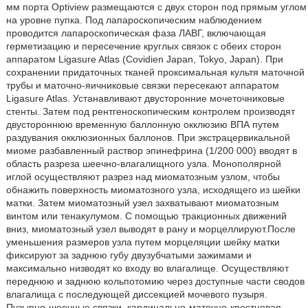
мм порта Optiview размещаются с двух сторон под прямым углом
на уровне пупка. Под лапароскопическим наблюдением
проводится лапароскопическая фаза ЛАВГ, включающая
герметизацию и пересечение круглых связок с обеих сторон
аппаратом Ligasure Atlas (Covidien Japan, Tokyo, Japan). При
сохранении придаточных тканей проксимальная культя маточной
трубы и маточно-яичниковые связки пересекают аппаратом
Ligasure Atlas. Устанавливают двусторонние мочеточниковые
стенты. Затем под рентгеноскопическим контролем производят
двустороннюю временную баллонную окклюзию ВПА путем
раздувания окклюзионных баллонов. При экстрацервикальной
миоме разбавленный раствор эпинефрина (1/200 000) вводят в
область разреза шеечно-влагалищного узла. Монополярной
иглой осуществляют разрез над миоматозным узлом, чтобы
обнажить поверхность миоматозного узла, исходящего из шейки
матки. Затем миоматозный узел захватывают миоматозным
винтом или тенакулумом. С помощью тракционных движений
вниз, миоматозный узел выводят в рану и морцеллируют.После
уменьшения размеров узла путем морцеляции шейку матки
фиксируют за заднюю губу двузубчатыми зажимами и
максимально низводят ко входу во влагалище. Осуществляют
переднюю и заднюю кольпотомию через доступные части сводов
влагалища с последующей диссекцией мочевого пузыря.
Пузырно-шеечные связки, кардинально-маточно-крестцовая