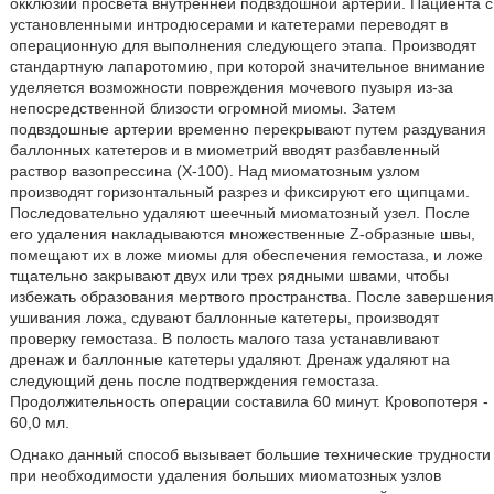
окклюзии просвета внутренней подвздошной артерии. Пациента с
установленными интродюсерами и катетерами переводят в
операционную для выполнения следующего этапа. Производят
стандартную лапаротомию, при которой значительное внимание
уделяется возможности повреждения мочевого пузыря из-за
непосредственной близости огромной миомы. Затем
подвздошные артерии временно перекрывают путем раздувания
баллонных катетеров и в миометрий вводят разбавленный
раствор вазопрессина (Х-100). Над миоматозным узлом
производят горизонтальный разрез и фиксируют его щипцами.
Последовательно удаляют шеечный миоматозный узел. После
его удаления накладываются множественные Z-образные швы,
помещают их в ложе миомы для обеспечения гемостаза, и ложе
тщательно закрывают двух или трех рядными швами, чтобы
избежать образования мертвого пространства. После завершения
ушивания ложа, сдувают баллонные катетеры, производят
проверку гемостаза. В полость малого таза устанавливают
дренаж и баллонные катетеры удаляют. Дренаж удаляют на
следующий день после подтверждения гемостаза.
Продолжительность операции составила 60 минут. Кровопотеря -
60,0 мл.
Однако данный способ вызывает большие технические трудности
при необходимости удаления больших миоматозных узлов