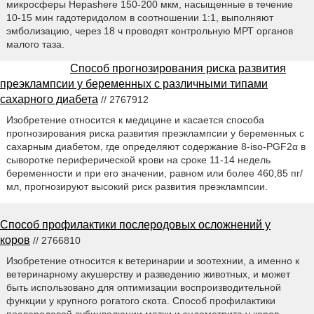
микросферы Hepashere 150-200 мкм, насыщенные в течение
10-15 мин гадотеридолом в соотношении 1:1, выполняют
эмболизацию, через 18 ч проводят контрольную МРТ органов
малого таза.
Способ прогнозирования риска развития
преэклампсии у беременных с различными типами
сахарного диабета
// 2767912
Изобретение относится к медицине и касается способа
прогнозирования риска развития преэклампсии у беременных с
сахарным диабетом, где определяют содержание 8-iso-PGF2α в
сыворотке периферической крови на сроке 11-14 недель
беременности и при его значении, равном или более 460,85 пг/
мл, прогнозируют высокий риск развития преэклампсии.
Способ профилактики послеродовых осложнений у
коров
// 2766810
Изобретение относится к ветеринарии и зоотехнии, а именно к
ветеринарному акушерству и разведению животных, и может
быть использовано для оптимизации воспроизводительной
функции у крупного рогатого скота. Способ профилактики