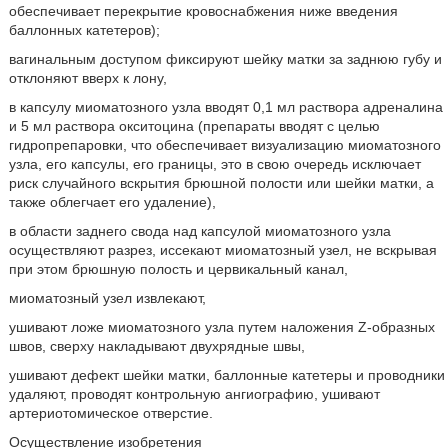
обеспечивает перекрытие кровоснабжения ниже введения
баллонных катетеров);
вагинальным доступом фиксируют шейку матки за заднюю губу и
отклоняют вверх к лону,
в капсулу миоматозного узла вводят 0,1 мл раствора адреналина
и 5 мл раствора окситоцина (препараты вводят с целью
гидропрепаровки, что обеспечивает визуализацию миоматозного
узла, его капсулы, его границы, это в свою очередь исключает
риск случайного вскрытия брюшной полости или шейки матки, а
также облегчает его удаление),
в области заднего свода над капсулой миоматозного узла
осуществляют разрез, иссекают миоматозный узел, не вскрывая
при этом брюшную полость и цервикальный канал,
миоматозный узел извлекают,
ушивают ложе миоматозного узла путем наложения Z-образных
швов, сверху накладывают двухрядные швы,
ушивают дефект шейки матки, баллонные катетеры и проводники
удаляют, проводят контрольную ангиографию, ушивают
артериотомическое отверстие.
Осуществление изобретения