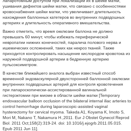
лапаротомным доступом при локализации их в шейке матки,
ушивания дефектов шейки матки, что связано с особенностями
кровоснабжения шейки матки, что увеличивает длительность
нахождения баллонных катетеров во внутренних подвздошных
артериях и длительность оперативного вмешательства.
Важно отметить, что время окклюзии баллона не должно
превышать 60 минут, чтобы избежать периферической
невропатии нижних конечностей, паралича полового нерва и
ишемических осложнений, таких как некроз тканей. Также
приходится контролировать насыщение кислородом кровотока из
наружной подвздошной артерии в бедренную артерию
пульсоксиметром.
В качестве ближайшего аналога выбран известный способ
временной эндоваскулярной двухсторонней баллонной окклюзии
внутренних подвздошных артерий для контроля кровотечения
при лапароскопически-ассистированной вагинальной
гистерэктомии при миоме в области шейки матки [Temporary
endovascular balloon occlusion of the bilateral internal iliac arteries to
control hemorrhage during laparoscopic-assisted vaginal
hysterectomy for cervical myoma. Takeda A1, Koyama K, Imoto S,
Mori M, Nakano T, Nakamura H.,2011. Eur J Obstet Gynecol Reprod
Biol. 2011 Oct;158(2):319-24. doi: 10.1016/j.ejogrb.2011.05.015.
Epub 2011 Jun 11].