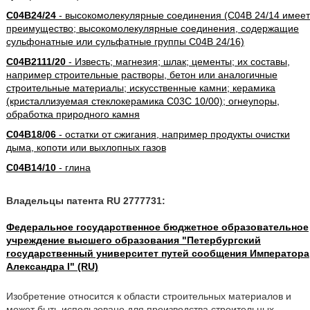
C04B24/24
- высокомолекулярные соединения (C04B 24/14 имеет
преимущество; высокомолекулярные соединения, содержащие
сульфонатные или сульфатные группы C04B 24/16)
C04B2111/20
- Известь; магнезия; шлак; цементы; их составы,
например строительные растворы, бетон или аналогичные
строительные материалы; искусственные камни; керамика
(кристаллизуемая стеклокерамика C03C 10/00); огнеупоры,
обработка природного камня
C04B18/06
- остатки от сжигания, например продукты очистки
дыма, копоти или выхлопных газов
C04B14/10
- глина
Владельцы патента RU 2777731:
Федеральное государственное бюджетное образовательное
учреждение высшего образования "Петербургский
государственный университет путей сообщения Императора
Александра I" (RU)
Изобретение относится к области строительных материалов и
может быть использовано для производства строительных