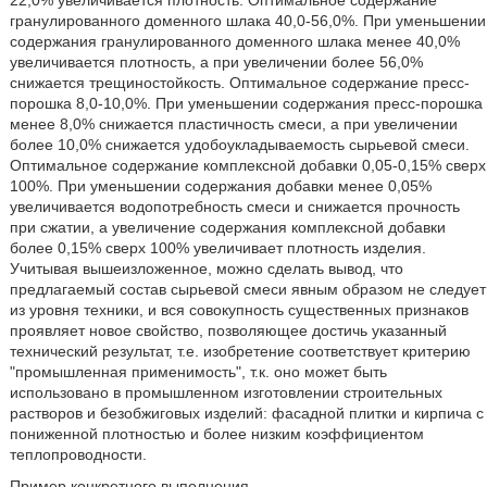
22,0% увеличивается плотность. Оптимальное содержание
гранулированного доменного шлака 40,0-56,0%. При уменьшении
содержания гранулированного доменного шлака менее 40,0%
увеличивается плотность, а при увеличении более 56,0%
снижается трещиностойкость. Оптимальное содержание пресс-
порошка 8,0-10,0%. При уменьшении содержания пресс-порошка
менее 8,0% снижается пластичность смеси, а при увеличении
более 10,0% снижается удобоукладываемость сырьевой смеси.
Оптимальное содержание комплексной добавки 0,05-0,15% сверх
100%. При уменьшении содержания добавки менее 0,05%
увеличивается водопотребность смеси и снижается прочность
при сжатии, а увеличение содержания комплексной добавки
более 0,15% сверх 100% увеличивает плотность изделия.
Учитывая вышеизложенное, можно сделать вывод, что
предлагаемый состав сырьевой смеси явным образом не следует
из уровня техники, и вся совокупность существенных признаков
проявляет новое свойство, позволяющее достичь указанный
технический результат, т.е. изобретение соответствует критерию
"промышленная применимость", т.к. оно может быть
использовано в промышленном изготовлении строительных
растворов и безобжиговых изделий: фасадной плитки и кирпича с
пониженной плотностью и более низким коэффициентом
теплопроводности.
Пример конкретного выполнения.