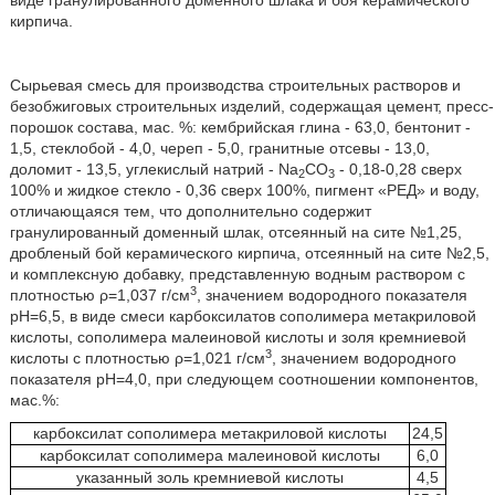
виде гранулированного доменного шлака и боя керамического
кирпича.
Сырьевая смесь для производства строительных растворов и
безобжиговых строительных изделий, содержащая цемент, пресс-
порошок состава, мас. %: кембрийская глина - 63,0, бентонит -
1,5, стеклобой - 4,0, череп - 5,0, гранитные отсевы - 13,0,
доломит - 13,5, углекислый натрий - Na
CO
- 0,18-0,28 сверх
2
3
100% и жидкое стекло - 0,36 сверх 100%, пигмент «РЕД» и воду,
отличающаяся тем, что дополнительно содержит
гранулированный доменный шлак, отсеянный на сите №1,25,
дробленый бой керамического кирпича, отсеянный на сите №2,5,
и комплексную добавку, представленную водным раствором с
3
плотностью ρ=1,037 г/см
, значением водородного показателя
рН=6,5, в виде смеси карбоксилатов сополимера метакриловой
кислоты, сополимера малеиновой кислоты и золя кремниевой
3
кислоты с плотностью ρ=1,021 г/см
, значением водородного
показателя рН=4,0, при следующем соотношении компонентов,
мас.%:
карбоксилат сополимера метакриловой кислоты
24,5
карбоксилат сополимера малеиновой кислоты
6,0
указанный золь кремниевой кислоты
4,5