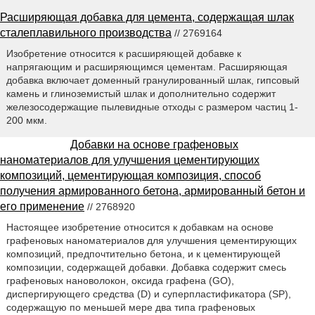
Расширяющая добавка для цемента, содержащая шлак
сталеплавильного производства
// 2769164
Изобретение относится к расширяющей добавке к
напрягающим и расширяющимся цементам. Расширяющая
добавка включает доменный гранулированный шлак, гипсовый
камень и глиноземистый шлак и дополнительно содержит
железосодержащие пылевидные отходы с размером частиц 1-
200 мкм.
Добавки на основе графеновых
наноматериалов для улучшения цементирующих
композиций, цементирующая композиция, способ
получения армированного бетона, армированный бетон и
его применение
// 2768920
Настоящее изобретение относится к добавкам на основе
графеновых наноматериалов для улучшения цементирующих
композиций, предпочтительно бетона, и к цементирующей
композиции, содержащей добавки. Добавка содержит смесь
графеновых нановолокон, оксида графена (GO),
диспергирующего средства (D) и суперпластификаторa (SP),
содержащую по меньшей мере два типа графеновых