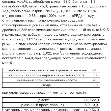
состава, мас.%: кембрийская глина - 63,0, бентонит - 1,5,
стеклобой - 4,0, череп - 5,0, гранитные отсевы - 13,0, доломит -
13,5, углекислый натрий - Na
CO
- 0,18-0,28 сверх 100% и
2
3
жидкое стекло - 0,36 сверх 100%, пигмент «РЕД» и воду,
отличающаяся тем, что дополнительно содержит
гранулированный доменный шлак, отсеянный на сите №1,25,
дробленый бой керамического кирпича, отсеянный на сите №2,5,
и комплексную добавку, представленную водным раствором с
3
плотностью ρ=1,037 г/см
, значением водородного показателя
рН=6,5, в виде смеси карбоксилатов сополимера метакриловой
кислоты, сополимера малеиновой кислоты и золя кремниевой
3
кислоты с плотностью ρ=1,021 г/см
, значением водородного
показателя рН=4,0, при следующем соотношении компонентов,
мас.%:
карбоксилат сополимера метакриловой кислоты
24,5
карбоксилат сополимера малеиновой кислоты
6,0
указанный золь кремниевой кислоты
4,5
вода
65,0
при следующем соотношении компонентов, мас.%:
цемент
12,0-22,0
указанный пресс-порошок
8,0-10,0
указанный гранулированный доменный шлак
44,0-56,0