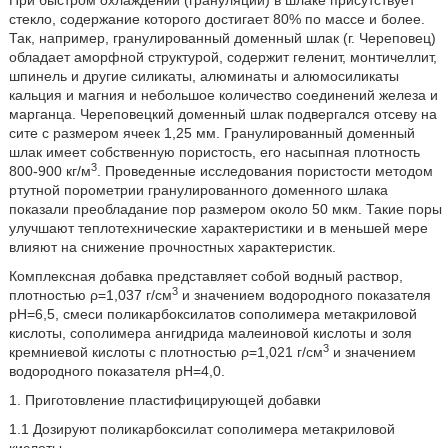
При быстром охлаждении (грануляции) в шлаке присутствует
стекло, содержание которого достигает 80% по массе и более.
Так, например, гранулированный доменный шлак (г. Череповец)
обладает аморфной структурой, содержит геленит, монтичеллит,
шпинель и другие силикаты, алюминаты и алюмосиликаты
кальция и магния и небольшое количество соединений железа и
марганца. Череповецкий доменный шлак подвергался отсеву на
сите с размером ячеек 1,25 мм. Гранулированный доменный
шлак имеет собственную пористость, его насыпная плотность
3
800-900 кг/м
. Проведенные исследования пористости методом
ртутной порометрии гранулированного доменного шлака
показали преобладание пор размером около 50 мкм. Такие поры
улучшают теплотехнические характеристики и в меньшей мере
влияют на снижение прочностных характеристик.
Комплексная добавка представляет собой водный раствор,
3
плотностью ρ=1,037 г/см
и значением водородного показателя
рН=6,5, смеси поликарбоксилатов сополимера метакриловой
кислоты, сополимера ангидрида малеиновой кислоты и золя
3
кремниевой кислоты с плотностью ρ=1,021 г/см
и значением
водородного показателя рН=4,0.
1. Приготовление пластифицирующей добавки
1.1 Дозируют поликарбоксилат сополимера метакриловой