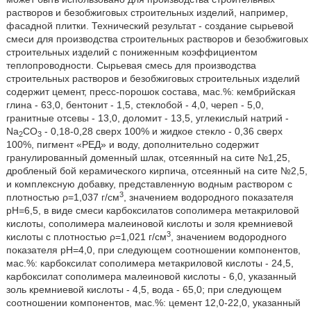
растворов и безобжиговых строительных изделий, например,
фасадной плитки. Технический результат - создание сырьевой
смеси для производства строительных растворов и безобжиговых
строительных изделий с пониженным коэффициентом
теплопроводности. Сырьевая смесь для производства
строительных растворов и безобжиговых строительных изделий
содержит цемент, пресс-порошок состава, мас.%: кембрийская
глина - 63,0, бентонит - 1,5, стеклобой - 4,0, череп - 5,0,
гранитные отсевы - 13,0, доломит - 13,5, углекислый натрий -
Na
CO
- 0,18-0,28 сверх 100% и жидкое стекло - 0,36 сверх
2
3
100%, пигмент «РЕД» и воду, дополнительно содержит
гранулированный доменный шлак, отсеянный на сите №1,25,
дробленый бой керамического кирпича, отсеянный на сите №2,5,
и комплексную добавку, представленную водным раствором с
3
плотностью ρ=1,037 г/см
, значением водородного показателя
рН=6,5, в виде смеси карбоксилатов сополимера метакриловой
кислоты, сополимера малеиновой кислоты и золя кремниевой
3
кислоты с плотностью ρ=1,021 г/см
, значением водородного
показателя рН=4,0, при следующем соотношении компонентов,
мас.%: карбоксилат сополимера метакриловой кислоты - 24,5,
карбоксилат сополимера малеиновой кислоты - 6,0, указанный
золь кремниевой кислоты - 4,5, вода - 65,0; при следующем
соотношении компонентов, мас.%: цемент 12,0-22,0, указанный