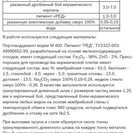
указанный дробленый бой керамического
3,0-7,0
кирпича
пигмент «РЕД»
1,0-3,0
указанную комплексную добавку сверх 100%
0,05-0,15
вода
остальное
В работе используются следующие материалы:
Портландцемент марки М 400. Пигмент "РЕД", ТУ2322-003-
49990652-99, разработанный на основе железосодержащих
отходов, имеет следующий состав: Fe
O
- 98%, ZnO - 2%. Пресс-
2
3
порошок для производства керамической плитки имеет
следующий состав, мас.%: кембрийская глина - 63,0, бентонит -
1,5, стеклобой - 4,0, череп - 5,0, гранитные отсевы - 13,0,
доломит - 13,5, Na
CO
сверх 100% 0,18-0,28, жидкое стекло
2
3
сверх 100% - 0,36. В качестве заполнителя используется
гранулированный доменный шлак с размером частиц менее 1,25
мм и кирпичный бой, представленный боем керамического
кирпича любых марок на основе кембрийской глины с
температурой обжига плюс 980 градусов, который подвергался
дроблению и отсеву на сите №2,5.
При выплавке чугуна и стали образуется около тонны
гранулированного доменного шлака на каждую тонну металла.