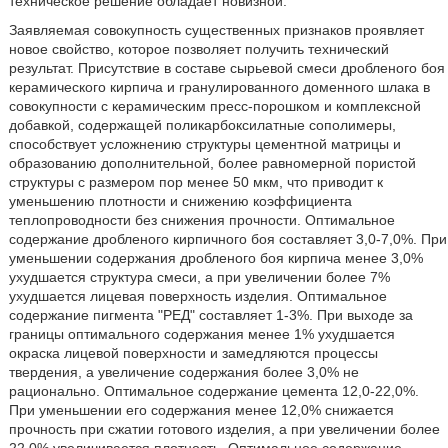
техническое решение обладает новизной.
Заявляемая совокупность существенных признаков проявляет
новое свойство, которое позволяет получить технический
результат. Присутствие в составе сырьевой смеси дробленого боя
керамического кирпича и гранулированного доменного шлака в
совокупности с керамическим пресс-порошком и комплексной
добавкой, содержащей поликарбоксилатные сополимеры,
способствует усложнению структуры цементной матрицы и
образованию дополнительной, более равномерной пористой
структуры с размером пор менее 50 мкм, что приводит к
уменьшению плотности и снижению коэффициента
теплопроводности без снижения прочности. Оптимальное
содержание дробленого кирпичного боя составляет 3,0-7,0%. При
уменьшении содержания дробленого боя кирпича менее 3,0%
ухудшается структура смеси, а при увеличении более 7%
ухудшается лицевая поверхность изделия. Оптимальное
содержание пигмента "РЕД" составляет 1-3%. При выходе за
границы оптимального содержания менее 1% ухудшается
окраска лицевой поверхности и замедляются процессы
твердения, а увеличение содержания более 3,0% не
рационально. Оптимальное содержание цемента 12,0-22,0%.
При уменьшении его содержания менее 12,0% снижается
прочность при сжатии готового изделия, а при увеличении более