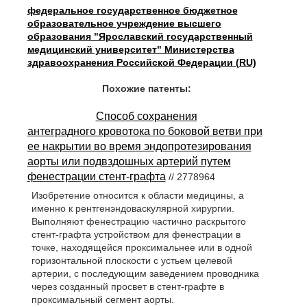
федеральное государственное бюджетное
образовательное учреждение высшего
образования "Ярославский государственный
медицинский университет" Министерства
здравоохранения Российской Федерации (RU)
Похожие патенты:
Способ сохранения
антеградного кровотока по боковой ветви при
ее накрытии во время эндопротезирования
аорты или подвздошных артерий путем
фенестрации стент-графта
// 2778964
Изобретение относится к области медицины, а
именно к рентгенэндоваскулярной хирургии.
Выполняют фенестрацию частично раскрытого
стент-графта устройством для фенестрации в
точке, находящейся проксимальнее или в одной
горизонтальной плоскости с устьем целевой
артерии, с последующим заведением проводника
через созданный просвет в стент-графте в
проксимальный сегмент аорты.