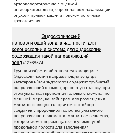
артериопортографию с оценкой
ангиоархитектоники, определением локализации
опухоли прямой кишки и поиском источника
кровотечения.
Эндоскопический
направляющий зонд, в частности, для
колоноскопии и система для эндоскопии,
содержащая такой направляющий
зонд
// 2768574
Группа изобретений относится к медицине.
Эндоскопический направляющий зонд для
катетеров и/или эндоскопов содержит трубчатый
направляющий элемент, крепежную головку, при
этом указанная крепежная головка снабжена, по
меньшей мере, контейнером для размещения
магнитного вещества, причем контейнер
соединен с продольной полостью указанного
направляющего элемента, магнитное вещество,
которое может перемещаться в упомянутой
продольной полости для заполнения/
опорожнения контейнера, и источник магнитного