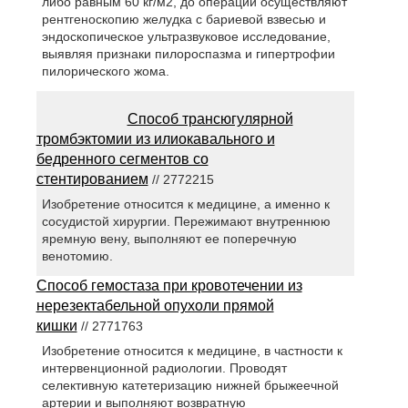
либо равным 60 кг/м2, до операции осуществляют
рентгеноскопию желудка с бариевой взвесью и
эндоскопическое ультразвуковое исследование,
выявляя признаки пилороспазма и гипертрофии
пилорического жома.
Способ трансюгулярной
тромбэктомии из илиокавального и
бедренного сегментов со
стентированием
// 2772215
Изобретение относится к медицине, а именно к
сосудистой хирургии. Пережимают внутреннюю
яремную вену, выполняют ее поперечную
венотомию.
Способ гемостаза при кровотечении из
нерезектабельной опухоли прямой
кишки
// 2771763
Изобретение относится к медицине, в частности к
интервенционной радиологии. Проводят
селективную катетеризацию нижней брыжеечной
артерии и выполняют возвратную