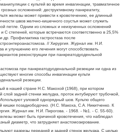
 манипуляции с культей во время инвагинации, травматичное
 грозных осложнений: деструктивному панкреатиту,
льтя железы может привести к кровотечению, ее длинный
ичности швов желчно-кишечного соустья может служить
ой петле. Одним из сложных и неизученных осложнений
 и С степеней, которые встречаются соответственно в 25,5%
 и др. Профилактика гастростаза после
троэнтероанастомоза. // Хирургия. Журнал им. Н.И.
аза и улучшению его лечения могут способствовать
вариантов реконструкции при панкреатодуоденльной
астомоза при панкреатодуоденальной резекции ни одна из
ществуют многие способы инвагинации культи
оденальной резекции.
й в нашей стране Н.С. Макохой (1968), при котором
 слой задней стенки желудка, проток интубируют трубочкой,
. Используют узловой однорядный шов. Культю общего
 кишки позадиободочно. (Н.С. Макоха, С.А. Никитченко. К
гия. Журнал им. Н.И. Пирогова. - 1968. - №1. - С. 55-60).
железы может быть причиной кровотечения, что наблюдал
азный диаметр, что затрудняет анастомозирование.
льзуют разрезы передней и задней стенок желудка. С целью