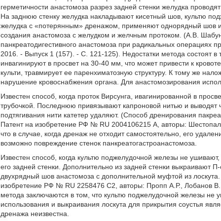
герметичности анастомоза разрез задней стенки желудка проводя
На заднюю стенку желудка накладывают кисетный шов, культю под
желудка с «потерянным» дренажом, применяют однорядный шов и
создания анастомоза с желудком и желчным протоком. (А.В. Шаб
панкреатодигестивного анастомоза при радикальных операциях при
2016. - Выпуск 1 (157). - С. 121-125). Недостатки метода состоят 
инвагинируют в просвет на 30-40 мм, что может привести к кровот
культи, травмирует ее паренхиматозную структуру. К тому же нало
нарушение кровоснабжения органа. Для анастомозирования исполь
Известен способ, когда проток Вирсунга, ивагинированной в прос
трубочкой. Последнюю привязывают капроновой нитью и выводят ч
подтягивания нити катетер удаляют. (Способ дренирования пакре
Патент на изобретение РФ № RU 2004106215 А, авторы: Шестопало
что в случае, когда дренаж не отходит самостоятельно, его удале
возможно повреждение стенок панкреатогастроанастомоза.
Известен способ, когда культю поджелудочной железы не ушивают,
его задней стенки. Дополнительно из задней стенки выкраивают 
двухрядный шов анастомоза с дополнительной муфтой из лоскута.
изобретение РФ № RU 2258476 С2, авторы: Пропп А.Р., Лобанов В.Г.
метода заключаются в том, что культю поджелудочной железы не у
использования и выкраивания лоскута для прикрытия соустья явл
дренажа неизвестна.