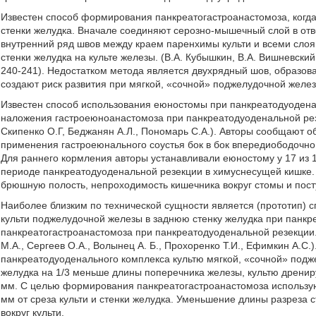
Известен способ формирования панкреатогастроанастомоза, когда
стенки желудка. Вначале соединяют серозно-мышечный слой в отв
внутренний ряд швов между краем паренхимы культи и всеми сло
стенки желудка на культе железы. (В.А. Кубышкин, В.А. Вишневский
240-241). Недостатком метода является двухрядный шов, образова
создают риск развития при мягкой, «сочной» поджелудочной желез
Известен способ использования еюностомы при панкреатодуоден
наложения гастроеюноанастомоза при панкреатодуоденальной рез
Скипенко О.Г, Беджанян А.Л., Пономарь С.А.). Авторы сообщают об
применения гастроеюнального соустья бок в бок впередиободочно.
Для раннего кормления авторы устанавливали еюностому у 17 из 
периоде панкреатодуоденальной резекции в химуснесущей кишке.
брюшную полость, непроходимость кишечника вокруг стомы и пост
Наиболее близким по технической сущности является (прототип) 
культи поджелудочной железы в заднюю стенку желудка при панк
панкреатогастроанастомоза при панкреатодуоденальной резекции
М.А., Сергеев О.А., Волынец А. Б., Прохоренко Т.И., Ефимкин А.С
панкреатодуоденального комплекса культю мягкой, «сочной» подж
желудка на 1/3 меньше длины поперечника железы, культю дрениру
мм. С целью формирования панкреатогастроанастомоза использу
мм от среза культи и стенки желудка. Уменьшение длины разреза 
вокруг культи.