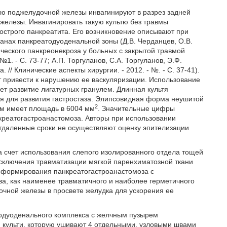
ьтю поджелудочной железы инвагинируют в разрез задней
железы. Инвагинировать такую культю без травмы
острого панкреатита. Его возникновение описывают при
нах панкреатодуоденальной зоны (Д.В. Черданцев, О.В.
ческого панкреонекроза у больных с закрытой травмой
№1. - С. 73-77; А.П. Торгуланов, С.А. Торгуланов, Э.Ф.
// Клинические аспекты хирургии. - 2012. - №. - С. 37-41).
 привести к нарушению ее васкуляризации. Использование
т развитие лигатурных гранулем. Длинная культя
ия для развития гастростаза. Элипсовидная форма неушитой
2
мм имеет площадь в 6004 мм
. Значительные цифры
креатогастроанастомоза. Авторы при использовании
отдаленные сроки не осуществляют оценку эпителизации
 счет использования слепого изолированного отдела тощей
исключения травматизации мягкой паренхиматозной ткани
 формирования панкреатогастроанастомоза с
а, как наименее травматичного и наиболее герметичного
чной железы в просвете желудка для ускорения ее
тодуоденального комплекса с желчным пузырем
 культи, которую ушивают 4 отдельными, узловыми швами