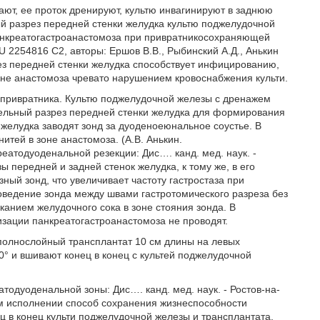
ают, ее проток дренируют, культю инвагинируют в заднюю
ый разрез передней стенки желудка культю поджелудочной
анкреатогастроанастомоза при привратникосохраняющей
 2254816 С2, авторы: Ершов В.В., Рыбинский А.Д., Анькин
рез передней стенки желудка способствует инфицированию,
оне анастомоза чревато нарушением кровоснабжения культи.
 привратника. Культю поджелудочной железы с дренажем
тельный разрез передней стенки желудка для формирования
 желудка заводят зонд за дуоденоеюнальное соустье. В
тей в зоне анастомоза. (А.В. Анькин.
атодуоденальной резекции: Дис…. канд. мед. наук. -
ы передней и задней стенок желудка, к тому же, в его
ный зонд, что увеличивает частоту гастростаза при
оведение зонда между швами гастротомического разреза без
анием желудочного сока в зоне стояния зонда. В
изации панкреатогастроанастомоза не проводят.
 полнослойный трансплантат 10 см длины на левых
° и вшивают конец в конец с культей поджелудочной
тодуоденальной зоны: Дис…. канд. мед. наук. - Ростов-на-
ом исполнении способ сохранения жизнеспособности
 в конец культи поджелудочной железы и трансплантата.