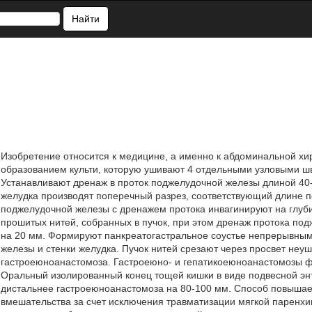
Найти
Изобретение относится к медицине, а именно к абдоминальной хи
образованием культи, которую ушивают 4 отдельными узловыми шв
Устанавливают дренаж в проток поджелудочной железы длиной 40-5
желудка производят поперечный разрез, соответствующий длине п
поджелудочной железы с дренажем протока инвагинируют на глуби
прошитых нитей, собранных в пучок, при этом дренаж протока под
на 20 мм. Формируют панкреатогастральное соустье непрерывным 
железы и стенки желудка. Пучок нитей срезают через просвет неуш
гастроеюноанастомоза. Гастроеюно- и гепатикоеюноанастомозы ф
Оральный изолированный конец тощей кишки в виде подвесной эн
дистальнее гастроеюноанастомоза на 80-100 мм. Способ повышае
вмешательства за счет исключения травматизации мягкой паренхи