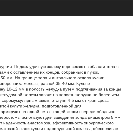
рургии. Поджелудочную железу пересекают в области тела с
ами с оставлением их концов, собранных в пучок.
0 мм. На границе тела и антрального отдела культи
оперечника железы, равной 35-40 мм. Культю
ну 10-12 мм в полость желудка путем подтягивания за концы
желудочной железы заводят в полость желудка не более чем
серомускулярным швом, отступя 4-5 мм от края среза
итой культи желудка, подготовленной для
ормируют на одной петле тощей кишки впереди ободочно.
теростомы используют для заведения зонда диаметром 5 мм
т надежность анастомоза, эффективность хирургического
матозной ткани культи поджелудочной железы, обеспечивает