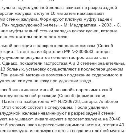
 культю поджелудочной железы вшивают в разрез задней
ерстии желудка, отступя 10 мм затем накладывают
ями стенки желудка. Формируют плотную муфту задней
. Рак поджелудочной железы. - М: Медпрактика. - 2003. - С.
ние муфты задней стенки желудка вокруг культи, которые
е несостоятельности анастомоза.
альной резекции с панкреатоеюноанастомозом (Способ
екции. Патент на изобретение РФ №2308533, авторы:
 улучшении результатов лечения гастростаза за счет
 Однако, показатели гастростаза А и В степени значительны.
113 больных, установку осуществляют в послеоперационном
 При данной методике возможно подтекание содержимого в
упление химуса на кожу при удалении зонда.
способ инвагинации мягкой, «сочной» паренхиматозной
реатодуоденальной резекции (Способ формирования
. Патент на изобретение РФ №2286728, авторы: Алибегов
.). Этот способ состоит в следующем. После удаления
елудочной железы инвагинируют в разрез задней стенки
ют, не ушивают, инвагинируют в просвет желудка на 30-40
ют 6 узловых швов нерассасывающимися нитями, отступя 40
стенки желудка используют с целью создания плотной муфты