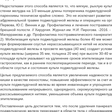
Недостатками этого способа является то, что мягкую, рыхлую кул
стенки желудка на 1/3 меньше длины поперечника поджелудочной 
паренхимы технически крайне сложно. Это не исключает развитие 
абдоминальной травме поджелудочной железы и операциях на орга
Первова, Ю.С. Винник и др. Профилактика и лечение посттравмати
брюшной полости. // Хирургия. Журнал им. Н.И. Пирогова. -2016. - 
Магеррамова и др. Профилактика посттравматического панкреатита. 
2). Мобилизация культи поджелудочной железы более 40 мм может
при формировании соустья нерассасывающихся нитей не исключае
поджелудочной железы в просвете желудка (40 мм) создает услов
культи железы (ширина 35 мм, толщина 20 мм) при высоте 30-40 
площади культи указывают на удлинение сроков эпителизации пан
гастроскопии, как в раннем послеоперационном периоде, так и в 
области соустья и состояния культи поджелудочной железы.
Целью предлагаемого способа является увеличение надежности за
кишки в качестве еюностомы; повышение эффективности за счет 
культи поджелудочной железы во время инвагинации и упрощения
использованием непрерывного, однорядного, серомускулярного шв
рассасывающимися нитями, уменьшение объема культи поджелудо
эпителизации.
Поставленная цель достигается тем, что после удаления панкреа
поджелудочную железу пересекают в области тела с образованием