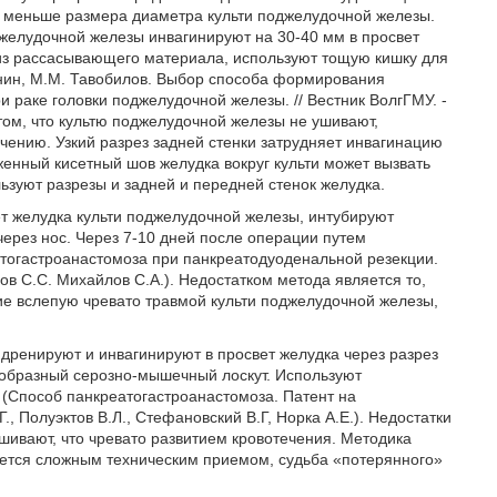
т меньше размера диаметра культи поджелудочной железы.
желудочной железы инвагинируют на 30-40 мм в просвет
з рассасывающего материала, используют тощую кишку для
унин, М.М. Тавобилов. Выбор способа формирования
 раке головки поджелудочной железы. // Вестник ВолгГМУ. -
в том, что культю поджелудочной железы не ушивают,
ечению. Узкий разрез задней стенки затрудняет инвагинацию
женный кисетный шов желудка вокруг культи может вызвать
зуют разрезы и задней и передней стенок желудка.
вет желудка культи поджелудочной железы, интубируют
ерез нос. Через 7-10 дней после операции путем
атогастроанастомоза при панкреатодуоденальной резекции.
в С.С. Михайлов С.А.). Недостатком метода является то,
ние вслепую чревато травмой культи поджелудочной железы,
 дренируют и инвагинируют в просвет желудка через разрез
П-образный серозно-мышечный лоскут. Используют
 (Способ панкреатогастроанастомоза. Патент на
, Полуэктов В.Л., Стефановский В.Г, Норка А.Е.). Недостатки
шивают, что чревато развитием кровотечения. Методика
яется сложным техническим приемом, судьба «потерянного»