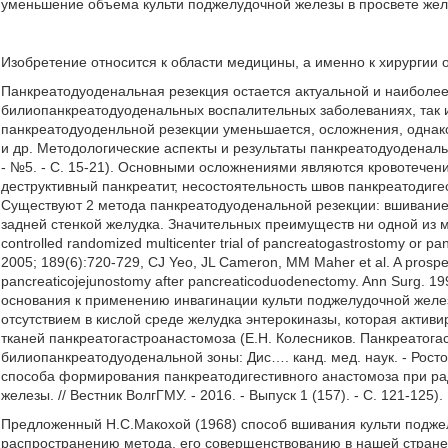
уменьшение объема культи поджелудочной железы в просвете желуд
Изобретение относится к области медицины, а именно к хирургии
Панкреатодуоденальная резекция остается актуальной и наиболе
билиопанкреатодуоденальных воспалительных заболеваниях, так и
панкреатодуоденльной резекции уменьшается, осложнения, однако, 
и др. Методологические аспекты и результаты панкреатодуоденальн
- №5. - С. 15-21). Основными осложнениями являются кровотечен
деструктивный панкреатит, несостоятельность швов панкреатодигес
Существуют 2 метода панкреатодуоденальной резекции: вшивание
задней стенкой желудка. Значительных преимуществ ни одной из мето
controlled randomized multicenter trial of pancreatogastrostomy or 
2005; 189(6):720-729, CJ Yeo, JL Cameron, MM Maher et al. A prospec
pancreaticojejunostomy after pancreaticoduodenectomy. Ann Surg. 19
основания к применению инвагинации культи поджелудочной желе
отсутствием в кислой среде желудка энтерокиназы, которая актив
тканей панкреатогастроанастомоза (Е.Н. Колесников. Панкреатога
билиопанкреатодуоденальной зоны: Дис…. канд. мед. наук. - Росто
способа формирования панкреатодигестивного анастомоза при ра
железы. // Вестник ВолгГМУ. - 2016. - Выпуск 1 (157). - С. 121-125).
Предложенный Н.С.Макохой (1968) способ вшивания культи подже
распространению метода, его соверщенствованию в нашей стране