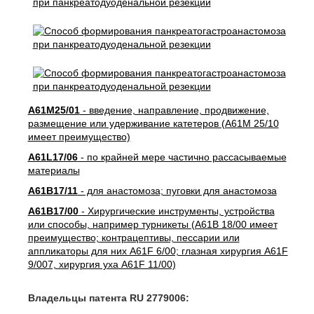
A61M25/01
- введение, направление, продвижение,
размещение или удерживание катетеров (A61M 25/10
имеет преимущество)
A61L17/06
- по крайней мере частично рассасываемые
материалы
A61B17/11
- для анастомоза; пуговки для анастомоза
A61B17/00
- Хирургические инструменты, устройства
или способы, например турникеты (A61B 18/00 имеет
преимущество; контрацептивы, пессарии или
аппликаторы для них A61F 6/00; глазная хирургия A61F
9/007, хирургия уха A61F 11/00)
Владельцы патента RU 2779006: