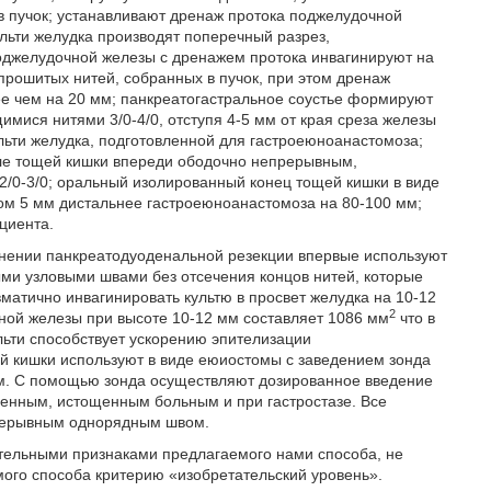
в пучок; устанавливают дренаж протока поджелудочной
ульти желудка производят поперечный разрез,
поджелудочной железы с дренажем протока инвагинируют на
 прошитых нитей, собранных в пучок, при этом дренаж
ее чем на 20 мм; панкреатогастральное соустье формируют
ся нитями 3/0-4/0, отступя 4-5 мм от края среза железы
ульти желудка, подготовленной для гастроеюноанастомоза;
ле тощей кишки впереди ободочно непрерывным,
0-3/0; оральный изолированный конец тощей кишки в виде
ом 5 мм дистальнее гастроеюноанастомоза на 80-100 мм;
циента.
лнении панкреатодуоденальной резекции впервые используют
ми узловыми швами без отсечения концов нитей, которые
вматично инвагинировать культю в просвет желудка на 10-12
2
ой железы при высоте 10-12 мм составляет 1086 мм
что в
ьти способствует ускорению эпителизации
й кишки используют в виде еюиостомы с заведением зонда
мм. С помощью зонда осуществляют дозированное введение
ленным, истощенным больным и при гастростазе. Все
рерывным однорядным швом.
тельными признаками предлагаемого нами способа, не
мого способа критерию «изобретательский уровень».