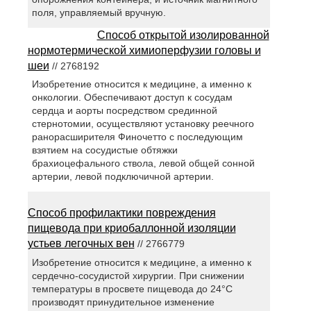
поля, управляемый вручную.
Способ открытой изолированной
нормотермической химиоперфузии головы и
шеи
// 2768192
Изобретение относится к медицине, а именно к
онкологии. Обеспечивают доступ к сосудам
сердца и аорты посредством срединной
стернотомии, осуществляют установку реечного
ранорасширителя Финочетто с последующим
взятием на сосудистые обтяжки
брахиоцефального ствола, левой общей сонной
артерии, левой подключичной артерии.
Способ профилактики повреждения
пищевода при криобаллонной изоляции
устьев легочных вен
// 2766779
Изобретение относится к медицине, а именно к
сердечно-сосудистой хирургии. При снижении
температуры в просвете пищевода до 24°С
производят принудительное изменение