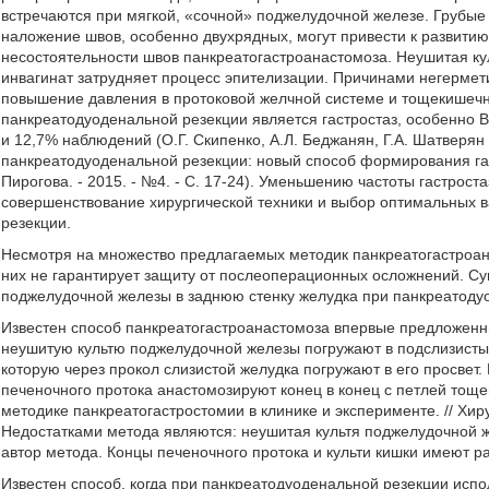
встречаются при мягкой, «сочной» поджелудочной железе. Грубые
наложение швов, особенно двухрядных, могут привести к развитию
несостоятельности швов панкреатогастроанастомоза. Неушитая ку
инвагинат затрудняет процесс эпителизации. Причинами негермет
повышение давления в протоковой желчной системе и тощекишечн
панкреатодуоденальной резекции является гастростаз, особенно В
и 12,7% наблюдений (О.Г. Скипенко, А.Л. Беджанян, Г.А. Шатверян
панкреатодуоденальной резекции: новый способ формирования гас
Пирогова. - 2015. - №4. - С. 17-24). Уменьшению частоты гастрост
совершенствование хирургической техники и выбор оптимальных 
резекции.
Несмотря на множество предлагаемых методик панкреатогастроан
них не гарантирует защиту от послеоперационных осложнений. Су
поджелудочной железы в заднюю стенку желудка при панкреатоду
Известен способ панкреатогастроанастомоза впервые предложенны
неушитую культю поджелудочной железы погружают в подслизистый
которую через прокол слизистой желудка погружают в его просвет
печеночного протока анастомозируют конец в конец с петлей тощей
методике панкреатогастростомии в клинике и эксперименте. // Хирур
Недостатками метода являются: неушитая культя поджелудочной 
автор метода. Концы печеночного протока и культи кишки имеют р
Известен способ, когда при панкреатодуоденальной резекции испо