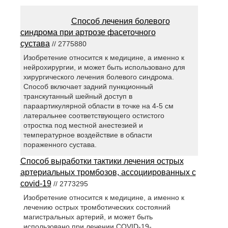
Способ лечения болевого
синдрома при артрозе фасеточного
сустава
// 2775880
Изобретение относится к медицине, а именно к
нейрохирургии, и может быть использовано для
хирургического лечения болевого синдрома.
Способ включает задний пункционный
транскутанный шейный доступ в
параартикулярной области в точке на 4-5 см
латеральнее соответствующего остистого
отростка под местной анестезией и
температурное воздействие в области
пораженного сустава.
Способ выработки тактики лечения острых
артериальных тромбозов, ассоциированных с
covid-19
// 2773295
Изобретение относится к медицине, а именно к
лечению острых тромботических состояний
магистральных артерий, и может быть
использовано при лечении COVID-19-