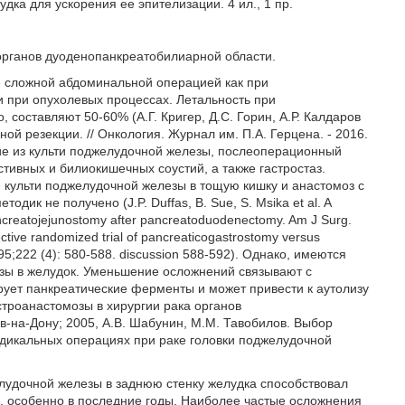
ка для ускорения ее эпителизации. 4 ил., 1 пр.
 органов дуоденопанкреатобилиарной области.
е сложной абдоминальной операцией как при
 при опухолевых процессах. Летальность при
составляют 50-60% (А.Г. Кригер, Д.С. Горин, А.Р. Калдаров
ой резекции. // Онкология. Журнал им. П.А. Герцена. - 2016.
ие из культи поджелудочной железы, послеоперационный
тивных и билиокишечных соустий, а также гастростаз.
 культи поджелудочной железы в тощую кишку и анастомоз с
дик не получено (J.P. Duffas, В. Sue, S. Msika et al. A
pancreatojejunostomy after pancreatoduodenectomy. Am J Surg.
tive randomized trial of pancreaticogastrostomy versus
95;222 (4): 580-588. discussion 588-592). Однако, имеются
зы в желудок. Уменьшение осложнений связывают с
ирует панкреатические ферменты и может привести к аутолизу
строанастомозы в хирургии рака органов
в-на-Дону; 2005, А.В. Шабунин, М.М. Тавобилов. Выбор
дикальных операциях при раке головки поджелудочной
лудочной железы в заднюю стенку желудка способствовал
, особенно в последние годы. Наиболее частые осложнения