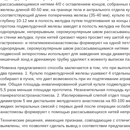
рассасывающимися нитями 4/0 с оставлением концов, собранных 
железы длиной 40-50 мм; на границе тела и антрального отдела к
соответствующий длине поперечника железы (35-40 мм), культю 
глубину 10-12 мм в полость желудка путем подтягивания за концы
протока поджелудочной железы заводят в полость желудка не бол
однорядным, непрерывным, серомускулярным швом рассасывающими
и стенки желудка; пучок нитей срезают через просвет неу шитой к
гастроеюно- и гепатикоеюноанастомозы формируют на одной пет
однорядным, серомускулярным швом рассасывающимися нитями 2/
подвесной энтеростомы используют для заведения зонда диаметр
кишечный зонд и дренажную трубку удаляют к моменту выписки па
Новизна предлагаемого способа заключается в том, что при выпо
два приема. 1. Культю поджелудочной железы ушивают 4 отдельны
собирают в пучок, что дает возможность при их подтягивании атра
мм. Общая площадь инвагинированной ушитой культи поджелудочн
5,5 раза меньше площади прототипа. Незначительная площадь кул
панкреатогастроанастомоза. 2. Изолированный слепой отдел тоще
диаметром 5 мм дистальнее желудочного анастомоза на 80-100 
жидких энтеральных смесей с первых дней после операции ослаб
анастомозы формируют с помощью рассасывающихся нитей неп
Технические решения, имеющие признаки, совпадающие с отличи
выявлены, что позволяет сделать вывод о соответствии предлагае