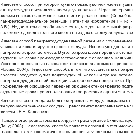
Известен способ, при котором культю поджелудочной железы ушив
стенку желудка с использованием двух держалок. Через поперечн
железы вшивают с помощью кисетного и узловых швов. (Способ п
панкреатодуоденальной резекции. Патент на изобретение РФ № RU
А.В.). Недостатком способа является то, что дополнительный раз
наложение дополнительного кисета на заднюю стенку желудка в з
Известен способ панкреатодуоденальной резекции с сохранением
ушивают и инвагинируют в просвет желудка. Используют дополни
панкреатогастроанастомоза. В угол разреза швов передней стенки
отдаленные сроки производят гастроскопию с описанием наличия ни
Усовершенствованные пакреатодигестивные анастомозы при панкре
Москва; 2004). Недостатки способа в том, что осуществляют разрез
полости находится культя поджелудочной железы и трансанастомоз
панкреатодуоденальной резекции с сохранением привратника. Пр
подкрепления брюшиной передней брюшной стенки чревато подтек
отдаленные сроки при использовании гастроскопии оценки эпител
Известен способ, когда из большой кривизны желудка выкраивают
желудочно-сальниковых сосудах. Трансплантат поворачивают на 90
железы. (Е.Н. Колесников.
Панкреатогастроанастомозы в хирургии рака органов билиопанкреа
Дону; 2005). Недостатком способа является сложный в техническ
трансплантата и травматичное соединение двухрядным швом конец