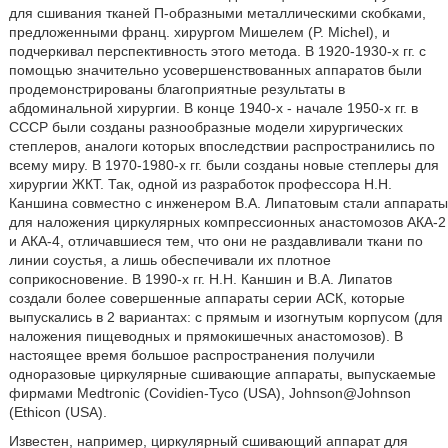
для сшивания тканей П-образными металлическими скобками,
предложенными франц. хирургом Мишелем (P. Michel), и
подчеркивал перспективность этого метода. В 1920-1930-х гг. с
помощью значительно усовершенствованных аппаратов были
продемонстрированы благоприятные результаты в
абдоминальной хирургии. В конце 1940-х - начале 1950-х гг. в
СССР были созданы разнообразные модели хирургических
степлеров, аналоги которых впоследствии распространились по
всему миру. В 1970-1980-х гг. были созданы новые степлеры для
хирургии ЖКТ. Так, одной из разработок профессора Н.Н.
Каншина совместно с инженером В.А. Липатовым стали аппараты
для наложения циркулярных компрессионных анастомозов АКА-2
и АКА-4, отличавшиеся тем, что они не раздавливали ткани по
линии соустья, а лишь обеспечивали их плотное
соприкосновение. В 1990-х гг. Н.Н. Каншин и В.А. Липатов
создали более совершенные аппараты серии АСК, которые
выпускались в 2 вариантах: с прямым и изогнутым корпусом (для
наложения пищеводных и прямокишечных анастомозов). В
настоящее время большое распространения получили
одноразовые циркулярные сшивающие аппараты, выпускаемые
фирмами Medtronic (Covidien-Tyco (USA), Johnson@Johnson
(Ethicon (USA).
Известен, например, циркулярный сшивающий аппарат для