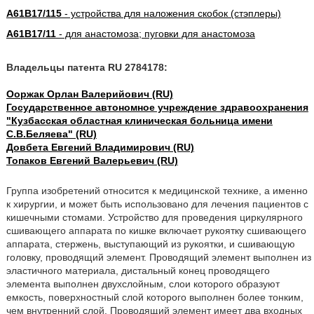
A61B17/115
- устройства для наложения скобок (стэплеры)
A61B17/11
- для анастомоза; пуговки для анастомоза
Владельцы патента RU 2784178:
Ооржак Орлан Валерийович (RU)
Государственное автономное учреждение здравоохранения
"Кузбасская областная клиническая больница имени
С.В.Беляева" (RU)
Довбета Евгений Владимирович (RU)
Топаков Евгений Валерьевич (RU)
Группа изобретений относится к медицинской технике, а именно
к хирургии, и может быть использовано для лечения пациентов с
кишечными стомами. Устройство для проведения циркулярного
сшивающего аппарата по кишке включает рукоятку сшивающего
аппарата, стержень, выступающий из рукоятки, и сшивающую
головку, проводящий элемент. Проводящий элемент выполнен из
эластичного материала, дистальный конец проводящего
элемента выполнен двухслойным, слои которого образуют
емкость, поверхностный слой которого выполнен более тонким,
чем внутренний слой. Проводящий элемент имеет два входных