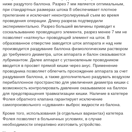
ниже раздутого баллона. Разрез 7 мм является оптимальным,
при стандартных размерах штока 8 обеспечивает плотное
прилегание и исключает неконтролируемый съем во время
проведения операции. Длину разреза подтвердили
экспериментально. Разрез большей величины приводит к
соскальзыванию проводящего элемента, разрез менее 7 мм не
позволяет «натянуть» проводящий элемент на шток. В
образованное отверстие заводится шток аппарата и над ним
производится раздувание баллона физиологическим раствором
до требуемого диаметра, шток аппарата и балон смазываются
лубрикантом. Далее аппарат с установленым проводником
вводится в просвет прямой кишки через анус. Применение
проводника позволяет облегчить прохождение аппарата за счет
раздувания баллона, а также дополнительно раздувать воздухом
перибаллонное пространство для увеличения диаметра кишки с
возможность контролировать давление оказываемое на баллон
для предотвращения травматизации кишки. Наличие в катетере
Фолея обратного клапана гарантирует исключение
самопроизвольного «сдувания» выброс жидкости из балона.
Кроме того, использования (в отдельных вариантах) катетера
Фолея позволяет в больничных условиях, в случае
необходимости оперативно изготовить устройство.