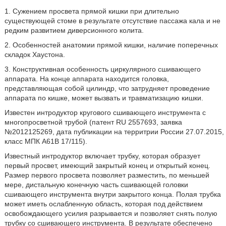
1. Сужением просвета прямой кишки при длительно
существующей стоме в результате отсутствие пассажа кала и не
редким развитием диверсионного колита.
2. Особенностей анатомии прямой кишки, наличие поперечных
складок Хаустона.
3. Конструктивная особенность циркулярного сшивающего
аппарата. На конце аппарата находится головка,
представляющая собой цилиндр, что затрудняет проведение
аппарата по кишке, может вызвать и травматизацию кишки.
Известен интродуктор кругового сшивающего инструмента с
многопросветной трубой (патент RU 2557693, заявка
№2012125269, дата публикации на территрии России 27.07.2015,
класс МПК А61В 17/115).
Известный интродуктор включает трубку, которая образует
первый просвет, имеющий закрытый конец и открытый конец.
Размер первого просвета позволяет разместить, по меньшей
мере, дистальную конечную часть сшивающей головки
сшивающего инструмента внутри закрытого конца. Полая трубка
может иметь ослабленную область, которая под действием
освобождающего усилия разрывается и позволяет снять полую
трубку со сшивающего инструмента. В результате обеспечено