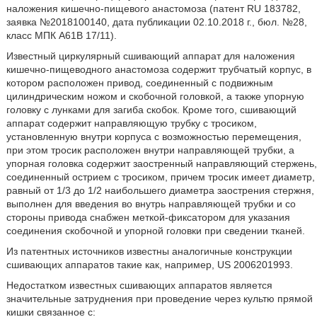
наложения кишечно-пищевого анастомоза (патент RU 183782,
заявка №2018100140, дата публикации 02.10.2018 г., бюл. №28,
класс МПК А61В 17/11).
Известный циркулярный сшивающий аппарат для наложения
кишечно-пищеводного анастомоза содержит трубчатый корпус, в
котором расположен привод, соединенный с подвижным
цилиндрическим ножом и скобочной головкой, а также упорную
головку с лунками для загиба скобок. Кроме того, сшивающий
аппарат содержит направляющую трубку с тросиком,
установленную внутри корпуса с возможностью перемещения,
при этом тросик расположен внутри направляющей трубки, а
упорная головка содержит заостренный направляющий стержень,
соединенный острием с тросиком, причем тросик имеет диаметр,
равный от 1/3 до 1/2 наибольшего диаметра заострения стержня,
выполнен для введения во внутрь направляющей трубки и со
стороны привода снабжен меткой-фиксатором для указания
соединения скобочной и упорной головки при сведении тканей.
Из патентных источников известны аналогичные конструкции
сшивающих аппаратов такие как, например, US 2006201993.
Недостатком известных сшивающих аппаратов является
значительные затруднения при проведение через культю прямой
кишки связанное с: