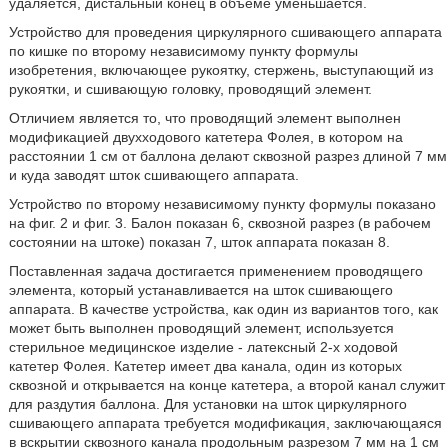
удаляется, дистальный конец в объеме уменьшается.
Устройство для проведения циркулярного сшивающего аппарата
по кишке по второму независимому пункту формулы
изобретения, включающее рукоятку, стержень, выступающий из
рукоятки, и сшивающую головку, проводящий элемент.
Отличием является то, что проводящий элемент выполнен
модификацией двухходового катетера Фолея, в котором на
расстоянии 1 см от баллона делают сквозной разрез длиной 7 мм
и куда заводят шток сшивающего аппарата.
Устройство по второму независимому пункту формулы показано
на фиг. 2 и фиг. 3. Балон показан 6, сквозной разрез (в рабочем
состоянии на штоке) показан 7, шток аппарата показан 8.
Поставленная задача достигается применением проводящего
элемента, который устанавливается на шток сшивающего
аппарата. В качестве устройства, как один из вариантов того, как
может быть выполнен проводящий элемент, используется
стерильное медицинское изделие - латексный 2-х ходовой
катетер Фолея. Катетер имеет два канала, один из которых
сквозной и открывается на конце катетера, а второй канал служит
для раздутия баллона. Для установки на шток циркулярного
сшивающего аппарата требуется модификация, заключающаяся
в вскрытии сквозного канала продольным разрезом 7 мм на 1 см