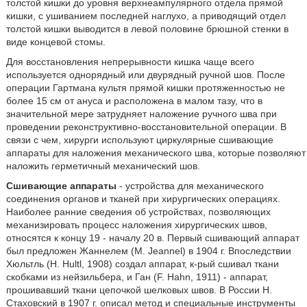
толстой кишки до уровня верхнеампулярного отдела прямой
кишки, с ушиванием последней наглухо, а приводящий отдел
толстой кишки выводится в левой половине брюшной стенки в
виде концевой стомы.
Для восстановления непрерывности кишка чаще всего
используется однорядный или двурядный ручной шов. После
операции Гартмана культя прямой кишки протяженностью не
более 15 см от ануса и расположена в малом тазу, что в
значительной мере затрудняет наложение ручного шва при
проведении реконструктивно-восстановительной операции. В
связи с чем, хирурги используют циркулярные сшивающие
аппараты для наложения механического шва, которые позволяют
наложить герметичный механический шов.
Сшивающие аппараты
- устройства для механического
соединения органов и тканей при хирургических операциях.
Наиболее ранние сведения об устройствах, позволяющих
механизировать процесс наложения хирургических швов,
относятся к концу 19 - началу 20 в. Первый сшивающий аппарат
был предложен Жаннелем (М. Jeannel) в 1904 г. Впоследствии
Хюльтль (H. Hultl, 1908) создал аппарат, к-рый сшивал ткани
скобками из нейзильбера, и Ган (F. Hahn, 1911) - аппарат,
прошивавший ткани цепочкой шелковых швов. В России Н.
Стаховский в 1907 г. описал метод и специальные инструменты