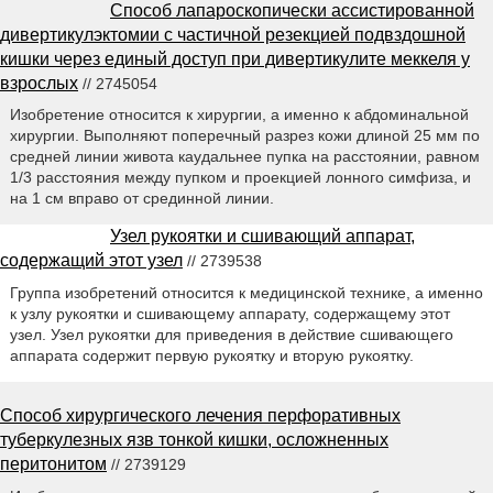
Способ лапароскопически ассистированной
дивертикулэктомии с частичной резекцией подвздошной
кишки через единый доступ при дивертикулите меккеля у
взрослых
// 2745054
Изобретение относится к хирургии, а именно к абдоминальной
хирургии. Выполняют поперечный разрез кожи длиной 25 мм по
средней линии живота каудальнее пупка на расстоянии, равном
1/3 расстояния между пупком и проекцией лонного симфиза, и
на 1 см вправо от срединной линии.
Узел рукоятки и сшивающий аппарат,
содержащий этот узел
// 2739538
Группа изобретений относится к медицинской технике, а именно
к узлу рукоятки и сшивающему аппарату, содержащему этот
узел. Узел рукоятки для приведения в действие сшивающего
аппарата содержит первую рукоятку и вторую рукоятку.
Способ хирургического лечения перфоративных
туберкулезных язв тонкой кишки, осложненных
перитонитом
// 2739129