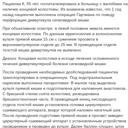
Пациенка К, 55 лет, госпитализирована в больницу с жалобами на
наличие концевой колостомы. Из анамнеза известно, что 1 год
назад пациентке выполнена операция Гартмана по поводу
перфорации дивертикула сигмовидной кишки.
При объективном осмотре: в левой половине живота имеется
концевая колостома. По данным ирригоскопии и колоноскопии
культя прямой кишки 15 см с сужением просвета в
верхнеампулярном отделе до 25 мм. В приводящем отделе
толстой кишки дивертикулов не выявлено.
Дианоз: Концевая колостома в исходе лечения осложненного
течения дивертикулярной болезни сигмовидной кишки.
После проведения необходимых дообследований пациентка
транспортирован в операционную. Под эндотрахеальным
наркозом выполнена лапаротомия. В малом тазу выделена
культя прямой кишки и подготовлена для наложения анастомоза.
С брюшной стенки снята колостома, резецирована
брюшностеночная часть. В приводящий конец нисходящего
отдела толстой кишки установлена головка циркулярного
сшивающего аппарата, вокруг которой наложен кисетный шов.
После проведения подготовки прямой кишки в просвет заведен
циркулярный сшивающий аппарат с установленным устройством
проводником и проведен до культи. Далее баллон спущен, шток