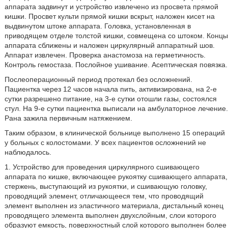
аппарата задвинут и устройство извлечено из просвета прямой
кишки. Просвет культи прямой кишки вскрыт, наложен кисет на
выдвинутом штоке аппарата. Головка, установленная в
приводящем отделе толстой кишки, совмещена со штоком. Концы
аппарата сближены и наложен циркулярный аппаратный шов.
Аппарат извлечен. Проверка анастомоза на герметичность.
Контроль гемостаза. Послойное ушивание. Асептическая повязка.
Послеоперационный период протекал без осложнений.
Пациентка через 12 часов начала пить, активизирована, на 2-е
сутки разрешено питание, на 3-е сутки отошли газы, состоялся
стул. На 9-е сутки пациентка выписали на амбулаторное лечение.
Рана зажила первичным натяжением.
Таким образом, в клинической больнице выполнено 15 операций
у больных с колостомами. У всех пациентов осложнений не
наблюдалось.
1. Устройство для проведения циркулярного сшивающего
аппарата по кишке, включающее рукоятку сшивающего аппарата,
стержень, выступающий из рукоятки, и сшивающую головку,
проводящий элемент, отличающееся тем, что проводящий
элемент выполнен из эластичного материала, дистальный конец
проводящего элемента выполнен двухслойным, слои которого
образуют емкость, поверхностный слой которого выполнен более