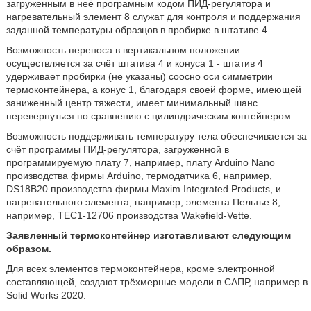
загруженным в неё програмным кодом ПИД-регулятора и
нагревательный элемент 8 служат для контроля и поддержания
заданной температуры образцов в пробирке в штативе 4.
Возможность переноса в вертикальном положении
осуществляется за счёт штатива 4 и конуса 1 - штатив 4
удерживает пробирки (не указаны) соосно оси симметрии
термоконтейнера, а конус 1, благодаря своей форме, имеющей
заниженный центр тяжести, имеет минимальный шанс
перевернуться по сравнению с цилиндрическим контейнером.
Возможность поддерживать температуру тела обеспечивается за
счёт программы ПИД-регулятора, загруженной в
программируемую плату 7, например, плату Arduino Nano
производства фирмы Arduino, термодатчика 6, например,
DS18B20 производства фирмы Maxim Integrated Products, и
нагревательного элемента, например, элемента Пельтье 8,
например, TEC1-12706 производства Wakefield-Vette.
Заявленный термоконтейнер изготавливают следующим
образом.
Для всех элементов термоконтейнера, кроме электронной
составляющей, создают трёхмерные модели в САПР, например в
Solid Works 2020.