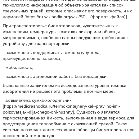
технологиях; информация об объекте хранится как список
треугольных граней, которые описывают его поверхность, и их
нормалей [https://ru.wikipedia.org/wiki/STL_(формат_файла)].
При транспортировке биоматериалов, чувствительных к
изменениям температуры, таких как ликвор или образцы
микроорганизмов, особенно важны следующие требования к
устройству для транспортировки:
- возможность поддерживать температуру тела,
преимущественно человека;
- мобильность;
- возможность автономной работы без подзарядки.
Выявленные заявителем из исследованного уровня техники
изобретения не решают эти проблемы в полной мере.
Так выявлена сумка-холодильник
[https://medicrashodka.ru/termokontejnery-kak-pravilno-imi-
polzovatsja-i-dlja-chego-oni-nuzhny]. Сущностью является
термостатированная ёмкость, выполненная в виде термоса для
предотвращения теплообмена с окружающей средой. Такая
система позволяет долго сохранять образцы биоматериала при
пониженной температуре.