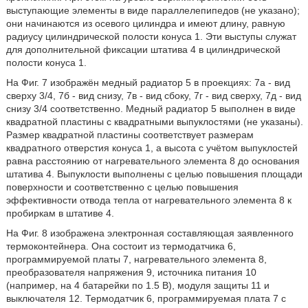
выступающие элементы в виде параллелепипедов (не указано);
они начинаются из осевого цилиндра и имеют длину, равную
радиусу цилиндрической полости конуса 1. Эти выступы служат
для дополнительной фиксации штатива 4 в цилиндрической
полости конуса 1.
На Фиг. 7 изображён медный радиатор 5 в проекциях: 7а - вид
сверху 3/4, 7б - вид снизу, 7в - вид сбоку, 7г - вид сверху, 7д - вид
снизу 3/4 соответственно. Медный радиатор 5 выполнен в виде
квадратной пластины с квадратными выпуклостями (не указаны).
Размер квадратной пластины соответствует размерам
квадратного отверстия конуса 1, а высота с учётом выпуклостей
равна расстоянию от нагревательного элемента 8 до основания
штатива 4. Выпуклости выполнены с целью повышения площади
поверхности и соответственно с целью повышения
эффективности отвода тепла от нагревательного элемента 8 к
пробиркам в штативе 4.
На Фиг. 8 изображена электронная составляющая заявленного
термоконтейнера. Она состоит из термодатчика 6,
программируемой платы 7, нагревательного элемента 8,
преобразователя напряжения 9, источника питания 10
(например, на 4 батарейки по 1.5 В), модуля защиты 11 и
выключателя 12. Термодатчик 6, программируемая плата 7 с