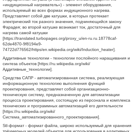
«индукционный нагреватель») - элемент оборудования,
используемый во всех формах индукционного нагрева.
Представляет собой две катушки, в которых протекает
электрический ток разного значения, подчиняющийся закону
Фарадея; во второй катушке возникает ток, достаточный для
нагрева самой катушки
[https://translated.turbopages.org/proxy_u/en-ru.ru.18778caf-
62de4870-9f8194e9-
74722d776562/https/en.wikipedia.org/wiki/Induction_heater].
Аддитивные технологии - технологии послойного наращивания и
синтеза объектов [https://ru.wikipedia.org/wiki/
Аддитивные_технологии].
Средства САПР - автоматизированная система, реализующая
информационную технологию выполнения функций
проектирования, представляет собой организационно-
техническую систему, предназначенную для автоматизации
процесса проектирования, состоящую из персонала и комплекса
технических и программных автоматизаций его деятельности
[https://ru.wikipedia.org/wiki/
Система_автоматизированного_проектирования].
Stl-формат - формат файла, широко используемый для хранения
трёхмерных моделей объектов для использования в аддитивных