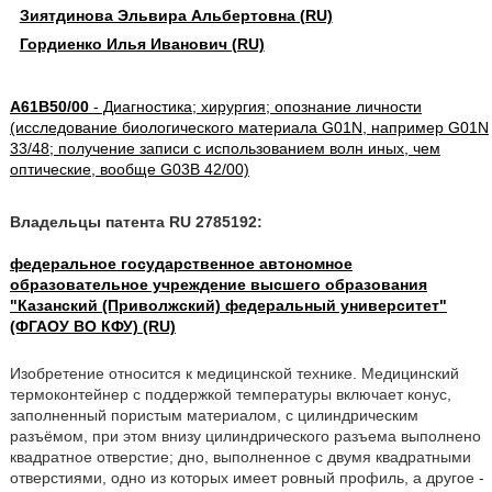
Зиятдинова Эльвира Альбертовна (RU)
Гордиенко Илья Иванович (RU)
A61B50/00
- Диагностика; хирургия; опознание личности
(исследование биологического материала G01N, например G01N
33/48; получение записи с использованием волн иных, чем
оптические, вообще G03B 42/00)
Владельцы патента RU 2785192:
федеральное государственное автономное
образовательное учреждение высшего образования
"Казанский (Приволжский) федеральный университет"
(ФГАОУ ВО КФУ) (RU)
Изобретение относится к медицинской технике. Медицинский
термоконтейнер с поддержкой температуры включает
конус,
заполненный пористым материалом, с цилиндрическим
разъёмом, при этом внизу цилиндрического разъема выполнено
квадратное отверстие; дно, выполненное с двумя квадратными
отверстиями, одно из которых имеет ровный профиль, а другое -