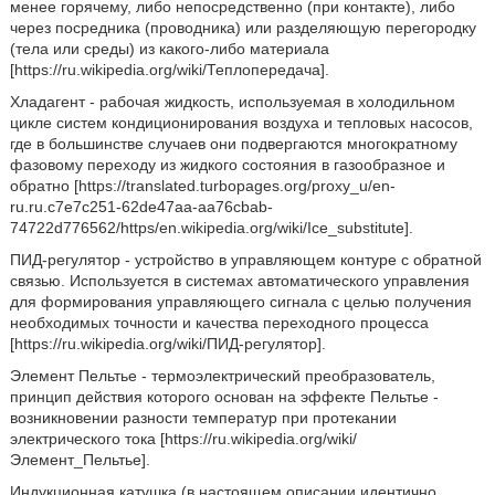
менее горячему, либо непосредственно (при контакте), либо
через посредника (проводника) или разделяющую перегородку
(тела или среды) из какого-либо материала
[https://ru.wikipedia.org/wiki/Теплопередача].
Хладагент - рабочая жидкость, используемая в холодильном
цикле систем кондиционирования воздуха и тепловых насосов,
где в большинстве случаев они подвергаются многократному
фазовому переходу из жидкого состояния в газообразное и
обратно [https://translated.turbopages.org/proxy_u/en-
ru.ru.c7e7c251-62de47aa-aa76cbab-
74722d776562/https/en.wikipedia.org/wiki/Ice_substitute].
ПИД-регулятор - устройство в управляющем контуре с обратной
связью. Используется в системах автоматического управления
для формирования управляющего сигнала с целью получения
необходимых точности и качества переходного процесса
[https://ru.wikipedia.org/wiki/ПИД-регулятор].
Элемент Пельтье - термоэлектрический преобразователь,
принцип действия которого основан на эффекте Пельтье -
возникновении разности температур при протекании
электрического тока [https://ru.wikipedia.org/wiki/
Элемент_Пельтье].
Индукционная катушка (в настоящем описании идентично