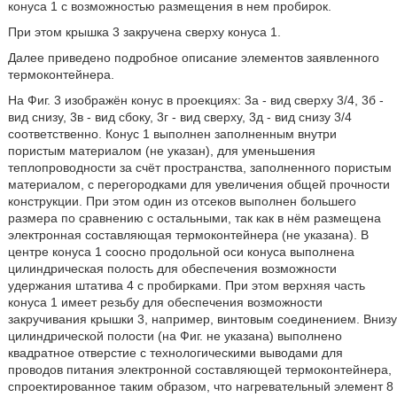
конуса 1 с возможностью размещения в нем пробирок.
При этом крышка 3 закручена сверху конуса 1.
Далее приведено подробное описание элементов заявленного
термоконтейнера.
На Фиг. 3 изображён конус в проекциях: 3а - вид сверху 3/4, 3б -
вид снизу, 3в - вид сбоку, 3г - вид сверху, 3д - вид снизу 3/4
соответственно. Конус 1 выполнен заполненным внутри
пористым материалом (не указан), для уменьшения
теплопроводности за счёт пространства, заполненного пористым
материалом, с перегородками для увеличения общей прочности
конструкции. При этом один из отсеков выполнен большего
размера по сравнению с остальными, так как в нём размещена
электронная составляющая термоконтейнера (не указана). В
центре конуса 1 соосно продольной оси конуса выполнена
цилиндрическая полость для обеспечения возможности
удержания штатива 4 с пробирками. При этом верхняя часть
конуса 1 имеет резьбу для обеспечения возможности
закручивания крышки 3, например, винтовым соединением. Внизу
цилиндрической полости (на Фиг. не указана) выполнено
квадратное отверстие с технологическими выводами для
проводов питания электронной составляющей термоконтейнера,
спроектированное таким образом, что нагревательный элемент 8