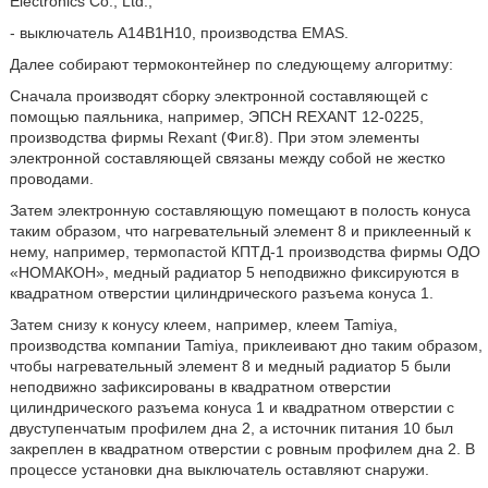
Electronics Co., Ltd.;
- выключатель A14B1H10, производства EMAS.
Далее собирают термоконтейнер по следующему алгоритму:
Сначала производят сборку электронной составляющей с
помощью паяльника, например, ЭПСН REXANT 12-0225,
производства фирмы Rexant (Фиг.8). При этом элементы
электронной составляющей связаны между собой не жестко
проводами.
Затем электронную составляющую помещают в полость конуса
таким образом, что нагревательный элемент 8 и приклеенный к
нему, например, термопастой КПТД-1 производства фирмы ОДО
«НОМАКОН», медный радиатор 5 неподвижно фиксируются в
квадратном отверстии цилиндрического разъема конуса 1.
Затем снизу к конусу клеем, например, клеем Tamiya,
производства компании Tamiya, приклеивают дно таким образом,
чтобы нагревательный элемент 8 и медный радиатор 5 были
неподвижно зафиксированы в квадратном отверстии
цилиндрического разъема конуса 1 и квадратном отверстии с
двуступенчатым профилем дна 2, а источник питания 10 был
закреплен в квадратном отверстии с ровным профилем дна 2. В
процессе установки дна выключатель оставляют снаружи.