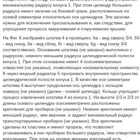
минимальному радиусу конуса 1. При этом цилиндр большего
радиуса имеет засечки на боковой грани, расположенные по
осевой симметрии относительно оси цилиндров. Эти засечки
нужны для исключения проскальзывания и, как следствие, для
упрощения процесса закручивания и откручивания крышки.
На Фиг. 6 изображён штатив 4 в проекциях: 6а - вид сверху 3/4, 6б
- вид снизу, 6в - вид сбоку, 6г - вид сверху, 6д - вид снизу 3/4
соответственно. Основание штатива (не указано) выполнено с
радиусом, немного меньшим радиуса цилиндрической полости
конуса 1. При этом основание имеет 4 осесимметричных
отверстия (не указаны), позволяющих нагревательному элементу
8 через медный радиатор 5 прогревать внутреннее пространство
цилиндрической полости конуса 1. В качестве оси симметрии
штатива 4 выступает продольная ось цилиндра с кольцом
наверху (не указано) (далее - осевой цилиндр). Кольцо упрощает
процесс извлечения штатива 4 из конуса 1. На высоте 1/3 и 2/3 от
длины осевого цилиндра осесимметрично расположены
крепления для пробирок (не указано). Нижние крепления имеют
меньший радиус, чем верхние, и задают минимальный радиус
транспортируемых пробирок (не указано). Все крепления
сделаны из пластика и имеют прорезь, что позволяет
устанавливать в них пробирки большего радиуса, чем отверстия в
креплениях. При этом на уровне верхних креплений есть