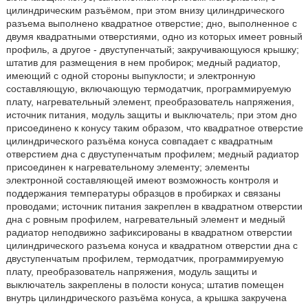
цилиндрическим разъёмом, при этом внизу цилиндрического
разъема выполнено квадратное отверстие; дно, выполненное с
двумя квадратными отверстиями, одно из которых имеет ровный
профиль, а другое - двуступенчатый; закручивающуюся крышку;
штатив для размещения в нем пробирок; медный радиатор,
имеющий с одной стороны выпуклости; и электронную
составляющую, включающую термодатчик, программируемую
плату, нагревательный элемент, преобразователь напряжения,
источник питания, модуль защиты и выключатель; при этом дно
присоединено к конусу таким образом, что квадратное отверстие
цилиндрического разъёма конуса совпадает с квадратным
отверстием дна с двуступенчатым профилем; медный радиатор
присоединен к нагревательному элементу; элементы
электронной составляющей имеют возможность контроля и
поддержания температуры образцов в пробирках и связаны
проводами; источник питания закреплен в квадратном отверстии
дна с ровным профилем, нагревательный элемент и медный
радиатор неподвижно зафиксированы в квадратном отверстии
цилиндрического разъема конуса и квадратном отверстии дна с
двуступенчатым профилем, термодатчик, программируемую
плату, преобразователь напряжения, модуль защиты и
выключатель закреплены в полости конуса; штатив помещен
внутрь цилиндрического разъёма конуса, а крышка закручена