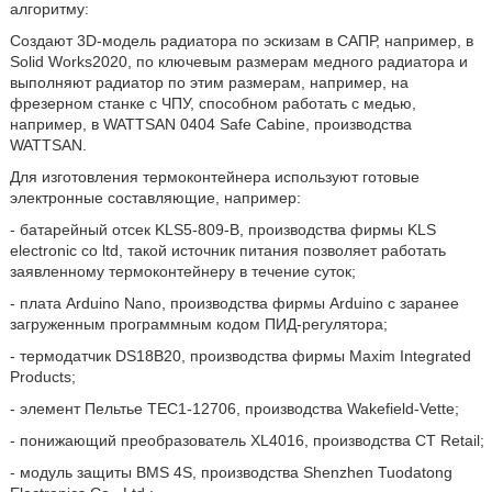
алгоритму:
Создают 3D-модель радиатора по эскизам в САПР, например, в
Solid Works2020, по ключевым размерам медного радиатора и
выполняют радиатор по этим размерам, например, на
фрезерном станке с ЧПУ, способном работать с медью,
например, в WATTSAN 0404 Safe Cabine, производства
WATTSAN.
Для изготовления термоконтейнера используют готовые
электронные составляющие, например:
- батарейный отсек KLS5-809-B, производства фирмы KLS
electronic co ltd, такой источник питания позволяет работать
заявленному термоконтейнеру в течение суток;
- плата Arduino Nano, производства фирмы Arduino с заранее
загруженным программным кодом ПИД-регулятора;
- термодатчик DS18B20, производства фирмы Maxim Integrated
Products;
- элемент Пельтье TEC1-12706, производства Wakefield-Vette;
- понижающий преобразователь XL4016, производства CT Retail;
- модуль защиты BMS 4S, производства Shenzhen Tuodatong