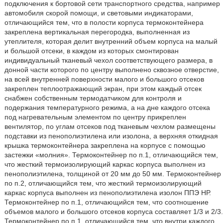
подключения к бортовой сети транспортного средства, например
автомобиля скорой помощи, и световыми индикаторами,
отличающийся тем, что в полости корпуса термоконтейнера
закреплена вертикальная перегородка, выполненная из
утеплителя, которая делит внутренний объем корпуса на малый
и большой отсеки, в каждом из которых смонтирован
индивидуальный тканевый чехол соответствующего размера, в
донной части которого по центру выполнено сквозное отверстие,
на всей внутренней поверхности малого и большого отсеков
закреплен теплоотражающий экран, при этом каждый отсек
снабжен собственным термодатчиком для контроля и
подержания температурного режима, а на дне каждого отсека
под нагревательным элементом по центру прикреплен
вентилятор, по углам отсеков под тканевым чехлом размещены
подставки из пенополиэтилена или изолона, а верхняя откидная
крышка термоконтейнера закреплена на корпусе с помощью
застежки «молния». Термоконтейнер по п.1, отличающийся тем,
что жесткий термоизолирующий каркас корпуса выполнен из
пенополиэтилена, толщиной от 20 мм до 50 мм. Термоконтейнер
по п.2, отличающийся тем, что жесткий термоизолирующий
каркас корпуса выполнен из пенополиэтилена изолон ППЭ НР.
Термоконтейнер по п.1, отличающийся тем, что соотношение
объемов малого и большого отсеков корпуса составляет 1/3 и 2/3.
Термоконтейнер по п.1, отличающийся тем, что внутри каждого