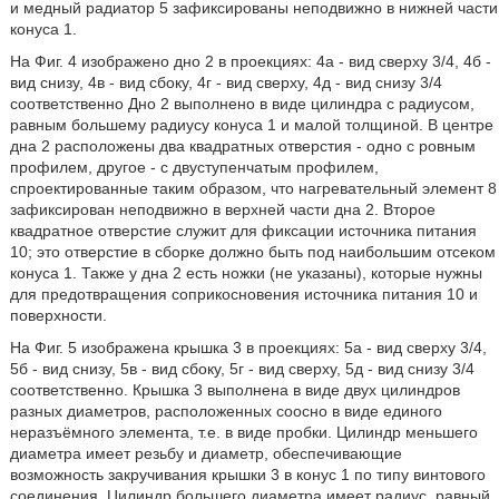
и медный радиатор 5 зафиксированы неподвижно в нижней части
конуса 1.
На Фиг. 4 изображено дно 2 в проекциях: 4а - вид сверху 3/4, 4б -
вид снизу, 4в - вид сбоку, 4г - вид сверху, 4д - вид снизу 3/4
соответственно Дно 2 выполнено в виде цилиндра с радиусом,
равным большему радиусу конуса 1 и малой толщиной. В центре
дна 2 расположены два квадратных отверстия - одно с ровным
профилем, другое - с двуступенчатым профилем,
спроектированные таким образом, что нагревательный элемент 8
зафиксирован неподвижно в верхней части дна 2. Второе
квадратное отверстие служит для фиксации источника питания
10; это отверстие в сборке должно быть под наибольшим отсеком
конуса 1. Также у дна 2 есть ножки (не указаны), которые нужны
для предотвращения соприкосновения источника питания 10 и
поверхности.
На Фиг. 5 изображена крышка 3 в проекциях: 5а - вид сверху 3/4,
5б - вид снизу, 5в - вид сбоку, 5г - вид сверху, 5д - вид снизу 3/4
соответственно. Крышка 3 выполнена в виде двух цилиндров
разных диаметров, расположенных соосно в виде единого
неразъёмного элемента, т.е. в виде пробки. Цилиндр меньшего
диаметра имеет резьбу и диаметр, обеспечивающие
возможность закручивания крышки 3 в конус 1 по типу винтового
соединения. Цилиндр большего диаметра имеет радиус, равный