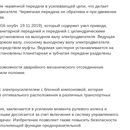
ие червячной передачи в усиливающей цепи, что делает
вигателя. Червячная передача не обратима и при движении
ва.
16 опубл. 19.11.2019), который содержит узел привода,
планетарной передачей и передачей с цилиндрическими
установлена на выходном валу электродвигателя. Ведущая
домом валу, соосному выходному валу электродвигателя.
осредством муфты. Ведомая шестерня устанавливается на
установлены планетарная и зубчатая передачи разделены
 возможности аварийного механического отсоединения
 или поломки.
с электроусилителем с блочной компоновкой, которая
я оптимального расположения в различных транспортных
ия, заключается в усилении момента рулевого колеса и
сошки достигается за счет включения в систему управляемого
дачах. Изобретение позволяет также повысить безопасности
исполняющей функции предохранительной.