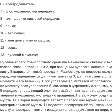
6 - электродвигатель;
7 - блок механической передачи;
8 - винт шарико-винтовой передачи;
9 - рейка;
10 - вал сошки;
11 - электромагнитная муфта;
12 - сошка;
13 - рулевой механизм.
Рулевое колесо транспортного средства механически связано с вх
колеса связан с торсионом 2, при вращении рулевого колеса снач
винту 8 шарико-винтовой передачи. Разность углов поворота входн
передачи определяется датчиком момента 3. Датчик момента 3 пе
момента и его величину. Блок управления 5 питается от бортовог
по моменту блок управления 5, согласно внутреннему алгоритму,
5 передает управляющий электрический сигнал на электродвигател
энергию в механическую энергию вращения. На валу электродвига
муфты 11. Вторая полумуфта является первой шестерней механиче
электромагнитной муфты 11 подается электрический ток, якорь эл
муфту и передавая момент вращения электродвигателя на перву