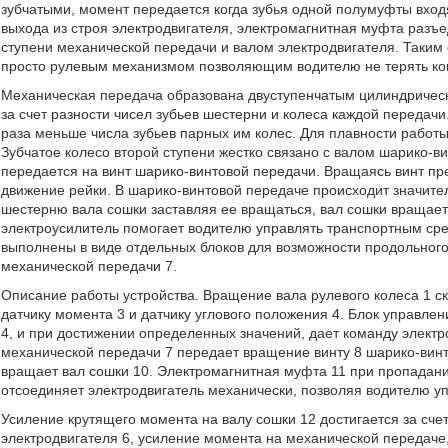
зубчатыми, момент передается когда зубья одной полумуфты вход
выхода из строя электродвигателя, электромагнитная муфта разъ
ступени механической передачи и валом электродвигателя. Таким
просто рулевым механизмом позволяющим водителю не терять ко
Механическая передача образована двуступенчатым цилиндрическ
за счет разности чисел зубьев шестерни и колеса каждой передач
раза меньше числа зубьев парных им колес. Для плавности работ
Зубчатое колесо второй ступени жестко связано с валом шарико-
передается на винт шарико-винтовой передачи. Вращаясь винт пр
движение рейки. В шарико-винтовой передаче происходит значител
шестерню вала сошки заставляя ее вращаться, вал сошки вращает
электроусилитель помогает водителю управлять транспортным сре
выполнены в виде отдельных блоков для возможности продольного
механической передачи 7.
Описание работы устройства. Вращение вала рулевого колеса 1 с
датчику момента 3 и датчику углового положения 4. Блок управле
4, и при достижении определенных значений, дает команду элект
механической передачи 7 передает вращение винту 8 шарико-винт
вращает вал сошки 10. Электромагнитная муфта 11 при пропадани
отсоединяет электродвигатель механически, позволяя водителю у
Усиление крутящего момента на валу сошки 12 достигается за сч
электродвигателя 6, усиление момента на механической передаче,