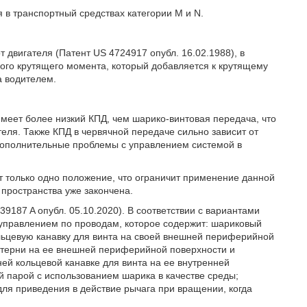
 в транспортный средствах категории М и N.
 двигателя (Патент US 4724917 опубл. 16.02.1988), в
ного крутящего момента, который добавляется к крутящему
а водителем.
имеет более низкий КПД, чем шарико-винтовая передача, что
еля. Также КПД в червячной передаче сильно зависит от
 дополнительные проблемы с управлением системой в
т только одно положение, что ограничит применение данной
пространства уже закончена.
9187 A опубл. 05.10.2020). В соответствии с вариантами
 управлением по проводам, которое содержит: шариковый
цевую канавку для винта на своей внешней периферийной
стерни на ее внешней периферийной поверхности и
ей кольцевой канавке для винта на ее внутренней
 парой с использованием шарика в качестве среды;
для приведения в действие рычага при вращении, когда