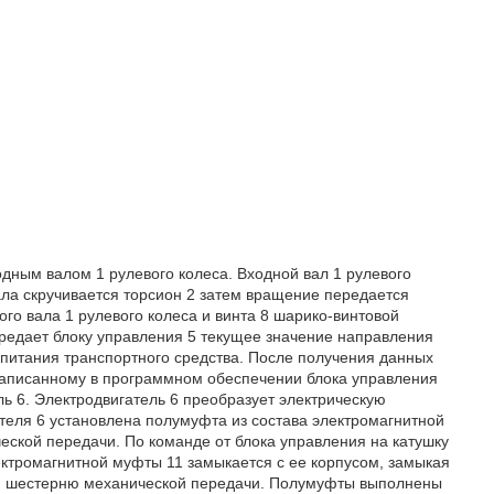
одным валом 1 рулевого колеса. Входной вал 1 рулевого
ала скручивается торсион 2 затем вращение передается
ого вала 1 рулевого колеса и винта 8 шарико-винтовой
редает блоку управления 5 текущее значение направления
о питания транспортного средства. После получения данных
 записанному в программном обеспечении блока управления
ь 6. Электродвигатель 6 преобразует электрическую
теля 6 установлена полумуфта из состава электромагнитной
ской передачи. По команде от блока управления на катушку
ектромагнитной муфты 11 замыкается с ее корпусом, замыкая
ю шестерню механической передачи. Полумуфты выполнены