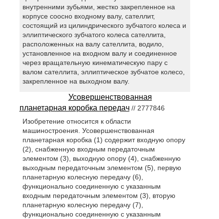
внутренними зубьями, жестко закрепленное на
корпусе соосно входному валу, сателлит,
состоящий из цилиндрического зубчатого колеса и
эллиптического зубчатого колеса сателлита,
расположенных на валу сателлита, водило,
установленное на входном валу и соединенное
через вращательную кинематическую пару с
валом сателлита, эллиптическое зубчатое колесо,
закрепленное на выходном валу.
Усовершенствованная
планетарная коробка передач
// 2777846
Изобретение относится к области
машиностроения. Усовершенствованная
планетарная коробка (1) содержит входную опору
(2), снабженную входным передаточным
элементом (3), выходную опору (4), снабженную
выходным передаточным элементом (5), первую
планетарную колесную передачу (6),
функционально соединенную с указанным
входным передаточным элементом (3), вторую
планетарную колесную передачу (7),
функционально соединенную с указанным