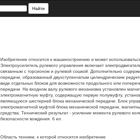
Найти
Изобретение относится к машиностроению и может использоваться
Электроусилитель рулевого управления включает электродвигател
связанным с торсионом и рулевой сошкой. Дополнительно содержи
передачи, образованный двухступенчатым цилиндрическим редукт
виде отдельных блоков для возможности продольного или попереч
передачи. На входном валу рулевого механизма установлен магни
электромагнитную муфту, содержащую первую полумуфту, установ
являющуюся шестерней блока механической передачи. Блок управ
электромагнитной муфтой блока механической передачи, магнитн
средства. Технический результат - усиление момента рулевого кол
безопасности вождения. 6 ил.
Область техники, к которой относится изобретение