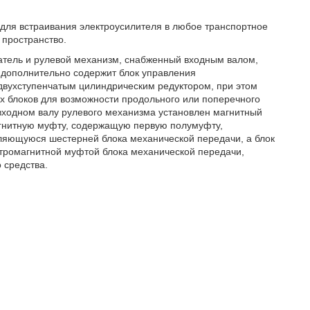
для встраивания электроусилителя в любое транспортное
 пространство.
атель и рулевой механизм, снабженный входным валом,
 дополнительно содержит блок управления
двухступенчатым цилиндрическим редуктором, при этом
х блоков для возможности продольного или поперечного
входном валу рулевого механизма установлен магнитный
агнитную муфту, содержащую первую полумуфту,
вляющуюся шестерней блока механической передачи, а блок
ктромагнитной муфтой блока механической передачи,
 средства.