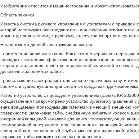
Изобретение относится к машиностроению и может использоваться
Область техники
Известна система рулевого управления с усилителем с приводом от
которой используют электродвигатель для создания вспомогатель
моменту, приложенному к рулевому колесу транспортного средств
Недостатками данной конструкции являются:
- применение червячного вала. Как известно червячная передача 
приводит к снижению эффективности использования электродвигат
скорости скольжения, является переменной величиной и создает
динамических режимах работы;
- расположение электродвигателя соосно червячному валу, и имее
системы в существующих транспортных средствах, где компоновка 
Известно устройство с проводным управлением (Заявка KR 2020003
осуществления предусмотрено устройство рулевого управления с
винт, вращаемый приводным двигателем и имеющий внешнюю коль
поверхности; шариковую гайку, снабженную зубчатым колесом ше
внутренней кольцевой канавкой для винта, соответствующей внешн
периферийной поверхности, для соединения с шариковой винтовой
секторный вал, соединенный с зубчатым венцом шариковой гайки 
шариковая гайка скользит в осевом направлении.