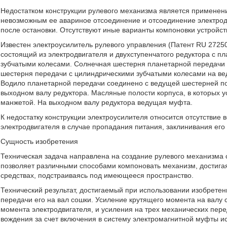
Недостатком конструкции рулевого механизма является применен
невозможным ее авариное отсоединение и отсоединение электрод
после остановки. Отсутствуют иные варианты компоновки устройст
Известен электроусилитель рулевого управления (Патент RU 27250
состоящий из электродвигателя и двухступенчатого редуктора с 
зубчатыми колесами. Солнечная шестерня планетарной передачи 
шестерня передачи с цилиндрическими зубчатыми колесами на ве
Водило планетарной передачи соединено с ведущей шестерней п
выходном валу редуктора. Масляные полости корпуса, в которых 
манжетой. На выходном валу редуктора ведущая муфта.
К недостатку конструкции электроусилителя относится отсутствие
электродвигателя в случае пропадания питания, заклинивания его
Сущность изобретения
Техническая задача направлена на создание рулевого механизма 
позволяет различными способами компоновать механизм, достига
средствах, подстраиваясь под имеющееся пространство.
Технический результат, достигаемый при использовании изобретен
передачи его на вал сошки. Усиление крутящего момента на валу 
момента электродвигателя, и усиления на трех механических пере
вождения за счет включения в систему электромагнитной муфты 