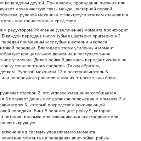
ят во впадины другой. При аварии, пропадании питания или
единяет механическую связь между шестерней первой
 образом, рулевой механизм с электроусилителем становится
нтроль над транспортным средством.
им редуктором. Усиление (увеличение) момента происходит
и. В каждой передаче число зубьев шестерни примерно в 3
ы передач применены косозубые шестерни и колеса.
винтовой передачи. Благодаря этому усиленный момент
еобразует вращательное движение в поступательное
ьное усиление. Далее рейка 9 двигаясь передает усилие на
 сошку транспортного средства. Таким образом,
дством. Рулевой механизм 13 и электродвигатель 6
 или поперечного расположения их относительно блока
кручивает торсион 2, это угловое смещение сообщается
ния 5 получает данные от датчиков положения и момента 3 и
родвигателю 6, который посредством усиливающей
овой передачи. Винт 8 перемещает рейку 9, которая
и питания, поломке или заклинивания электродвигателя
правлять вручную.
ет включения в систему управляемого момента
 усиление момента на передачах винт-гайка, рейка-