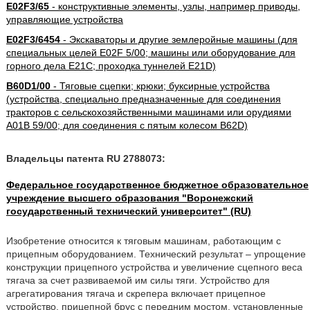
E02F3/65
- конструктивные элементы, узлы, например приводы,
управляющие устройства
E02F3/6454
- Экскаваторы и другие землеройные машины (для
специальных целей E02F 5/00; машины или оборудование для
горного дела E21C; проходка туннелей E21D)
B60D1/00
- Тяговые сцепки; крюки; буксирные устройства
(устройства, специально предназначенные для соединения
тракторов с сельскохозяйственными машинами или орудиями
A01B 59/00; для соединения с пятым колесом B62D)
Владельцы патента RU 2788073:
Федеральное государственное бюджетное образовательное
учреждение высшего образования "Воронежский
государственный технический университет" (RU)
Изобретение относится к тяговым машинам, работающим с
прицепным оборудованием. Технический результат – упрощение
конструкции прицепного устройства и увеличение сцепного веса
тягача за счет развиваемой им силы тяги. Устройство для
агрегатирования тягача и скрепера включает прицепное
устройство, прицепной брус с передним мостом, установленные