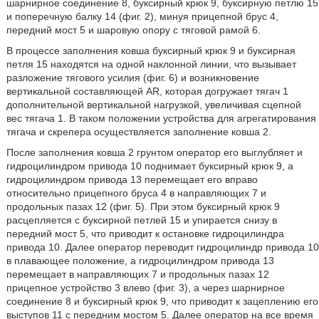
шарнирное соединение 8, буксирный крюк 9, буксирную петлю 15
и поперечную балку 14 (фиг. 2), минуя прицепной брус 4,
передний мост 5 и шаровую опору с тяговой рамой 6.
В процессе заполнения ковша буксирный крюк 9 и буксирная
петля 15 находятся на одной наклонной линии, что вызывает
разложение тягового усилия (фиг. 6) и возникновение
вертикальной составляющей AR, которая догружает тягач 1
дополнительной вертикальной нагрузкой, увеличивая сцепной
вес тягача 1. В таком положении устройства для агрегатирования
тягача и скрепера осуществляется заполнение ковша 2.
После заполнения ковша 2 грунтом оператор его выглубляет и
гидроцилиндром привода 10 поднимает буксирный крюк 9, а
гидроцилиндром привода 13 перемещает его вправо
относительно прицепного бруса 4 в направляющих 7 и
продольных пазах 12 (фиг. 5). При этом буксирный крюк 9
расцепляется с буксирной петлей 15 и упирается снизу в
передний мост 5, что приводит к остановке гидроцилиндра
привода 10. Далее оператор переводит гидроцилиндр привода 10
в плавающее положение, а гидроцилиндром привода 13
перемещает в направляющих 7 и продольных пазах 12
прицепное устройство 3 влево (фиг. 3), а через шарнирное
соединение 8 и буксирный крюк 9, что приводит к зацеплению его
выступов 11 с передним мостом 5. Далее оператор на все время