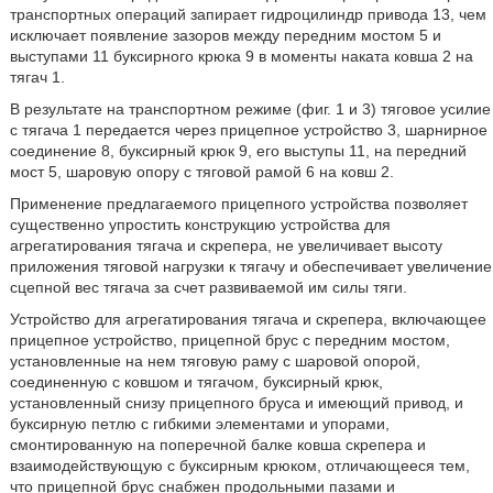
транспортных операций запирает гидроцилиндр привода 13, чем
исключает появление зазоров между передним мостом 5 и
выступами 11 буксирного крюка 9 в моменты наката ковша 2 на
тягач 1.
В результате на транспортном режиме (фиг. 1 и 3) тяговое усилие
с тягача 1 передается через прицепное устройство 3, шарнирное
соединение 8, буксирный крюк 9, его выступы 11, на передний
мост 5, шаровую опору с тяговой рамой 6 на ковш 2.
Применение предлагаемого прицепного устройства позволяет
существенно упростить конструкцию устройства для
агрегатирования тягача и скрепера, не увеличивает высоту
приложения тяговой нагрузки к тягачу и обеспечивает увеличение
сцепной вес тягача за счет развиваемой им силы тяги.
Устройство для агрегатирования тягача и скрепера, включающее
прицепное устройство, прицепной брус с передним мостом,
установленные на нем тяговую раму с шаровой опорой,
соединенную с ковшом и тягачом, буксирный крюк,
установленный снизу прицепного бруса и имеющий привод, и
буксирную петлю с гибкими элементами и упорами,
смонтированную на поперечной балке ковша скрепера и
взаимодействующую с буксирным крюком, отличающееся тем,
что прицепной брус снабжен продольными пазами и