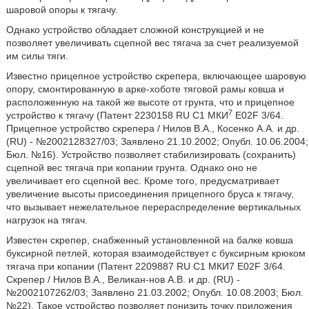
шаровой опоры к тягачу.
Однако устройство обладает сложной конструкцией и не
позволяет увеличивать сцепной вес тягача за счет реализуемой
им силы тяги.
Известно прицепное устройство скрепера, включающее шаровую
опору, смонтированную в арке-хоботе тяговой рамы ковша и
расположенную на такой же высоте от грунта, что и прицепное
7
устройство к тягачу (Патент 2230158 RU C1 МКИ
E02F 3/64.
Прицепное устройство скрепера / Нилов В.А., Косенко А.А. и др.
(RU) - №2002128327/03; Заявлено 21.10.2002; Опубл. 10.06.2004;
Бюл. №16). Устройство позволяет стабилизировать (сохранить)
сцепной вес тягача при копании грунта. Однако оно не
увеличивает его сцепной вес. Кроме того, предусматривает
увеличение высоты присоединения прицепного бруса к тягачу,
что вызывает нежелательное перераспределение вертикальных
нагрузок на тягач.
Известен скрепер, снабженный установленной на балке ковша
буксирной петлей, которая взаимодействует с буксирным крюком
тягача при копании (Патент 2209887 RU С1 МКИ7 E02F 3/64.
Скрепер / Нилов В.А., Великан-нов А.В. и др. (RU) -
№2002107262/03; Заявлено 21.03.2002; Опубл. 10.08.2003; Бюл.
№22). Такое устройство позволяет понизить точку приложения