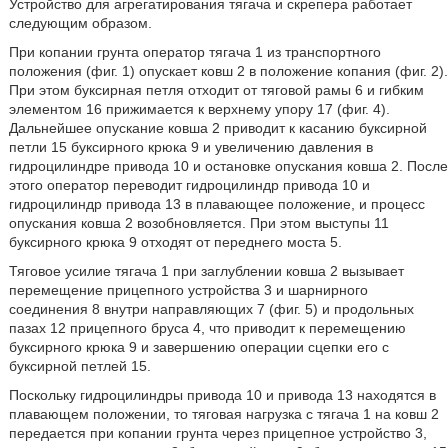
Устройство для агрегатирования тягача и скрепера работает
следующим образом.
При копании грунта оператор тягача 1 из транспортного
положения (фиг. 1) опускает ковш 2 в положение копания (фиг. 2).
При этом буксирная петля отходит от тяговой рамы 6 и гибким
элементом 16 прижимается к верхнему упору 17 (фиг. 4).
Дальнейшее опускание ковша 2 приводит к касанию буксирной
петли 15 буксирного крюка 9 и увеличению давления в
гидроцилиндре привода 10 и остановке опускания ковша 2. После
этого оператор переводит гидроцилиндр привода 10 и
гидроцилиндр привода 13 в плавающее положение, и процесс
опускания ковша 2 возобновляется. При этом выступы 11
буксирного крюка 9 отходят от переднего моста 5.
Тяговое усилие тягача 1 при заглублении ковша 2 вызывает
перемещение прицепного устройства 3 и шарнирного
соединения 8 внутри направляющих 7 (фиг. 5) и продольных
пазах 12 прицепного бруса 4, что приводит к перемещению
буксирного крюка 9 и завершению операции сцепки его с
буксирной петлей 15.
Поскольку гидроцилиндры привода 10 и привода 13 находятся в
плавающем положении, то тяговая нагрузка с тягача 1 на ковш 2
передается при копании грунта через прицепное устройство 3,