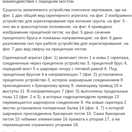
взаимодействия с передним мостом.
Сущность заявляемого устройства пояснена чертежами, где на
фиг. 1 дан общий вид скреперного агрегата; на фиг. 2 изображено
устройство для агрегатирования при копании грунта; на фиг. 3 -
оно же в транспортном положении; на фиг. 4 приведено
изображение прицепной петли; на фиг. 5 дано сечение
прицепного бруса и показаны направляющие; на фиг. 6 дано
разложение сил при работе устройства для агрегатирования; на
фиг. 7 дан вид сверху на прицепную петлю.
Скреперный агрегат (фиг. 1) включает тягач 1 и ковш 2 скрепера,
соединенные через прицепное устройство 3, прицепной брус 4,
передний мост 5 и шаровую опору с тяговой рамой 6. Под
прицепным брусом 4 в направляющих 7 (фиг. 2) установлено
прицепное устройство 3, которое шарнирным соединением 8
присоединено к буксирному крюку 9, имеющему привод 10 и
выступы 11. В направляющих 7 (фиг. 5) выполнены продольные
пазы 12 (фиг. 2 и 3), в которых гидроцилиндром привода 13
перемещается шарнирное соединение 8. На ковше скрепера 2
жестко установлена поперечная балка 14 (фиг. 4, 7) к которой
шарнирно присоединена буксирная петля 15. Сама буксирная
петля 15 гибкими элементами 16 прижата к упорам 17, а ее
перемещение ограничено упорами 18.