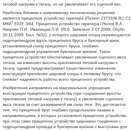
тяговой нагрузки к тягачу, но не увеличивает его сцепной вес.
Наиболее близким к заявляемому техническому решению
является прицепное устройство скрепера (Патент 2373336 RU С1
7
МКИ
E02F 3/64. Прицепное устройство скрепера / Нилов В.А.,
Никулин П.И., Иванищев П.И. (RU). Заявлено 2.07.2008; Опубл.
20.11.2009; Бюл. №32), у которого шаровая опора перемещается
гидроцилиндром вдоль прицепного бруса и буксирный крюк,
установленный снизу прицепного бруса, снабжен
гидроцилиндром управления буксирным крюком. Такое
прицепное устройство обеспечивает увеличение сцепного веса
тягача, не изменяет высоты приложения тяговой нагрузки к
тягачу, однако предусматривает существенное изменение
конструкции крепления шаровой опоры к тяговому брусу, что
снижает надежность работы всего прицепного устройства.
Изобретение направлено на максимальное упрощение
конструкции прицепного устройства (при сохранении высоты
приложения тяговой нагрузки к тягачу) и увеличение сцепного
веса тягача за счет развиваемой им силы тяги. Это достигается
тем, что прицепной брус снабжен продольными пазами и
направляющими, в которых установлено прицепное устройство,
при этом само прицепное устройство шарнирно соединено с
гидроцилиндром привода и буксирным крюком с выступами для