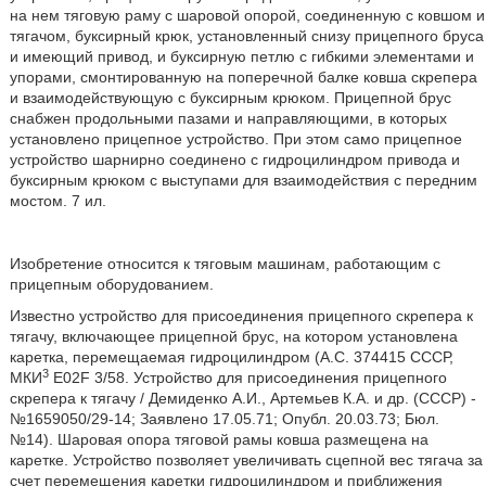
на нем тяговую раму с шаровой опорой, соединенную с ковшом и
тягачом, буксирный крюк, установленный снизу прицепного бруса
и имеющий привод, и буксирную петлю с гибкими элементами и
упорами, смонтированную на поперечной балке ковша скрепера
и взаимодействующую с буксирным крюком. Прицепной брус
снабжен продольными пазами и направляющими, в которых
установлено прицепное устройство. При этом само прицепное
устройство шарнирно соединено с гидроцилиндром привода и
буксирным крюком с выступами для взаимодействия с передним
мостом. 7 ил.
Изобретение относится к тяговым машинам, работающим с
прицепным оборудованием.
Известно устройство для присоединения прицепного скрепера к
тягачу, включающее прицепной брус, на котором установлена
каретка, перемещаемая гидроцилиндром (А.С. 374415 СССР,
3
МКИ
E02F 3/58. Устройство для присоединения прицепного
скрепера к тягачу / Демиденко А.И., Артемьев К.А. и др. (СССР) -
№1659050/29-14; Заявлено 17.05.71; Опубл. 20.03.73; Бюл.
№14). Шаровая опора тяговой рамы ковша размещена на
каретке. Устройство позволяет увеличивать сцепной вес тягача за
счет перемещения каретки гидроцилиндром и приближения