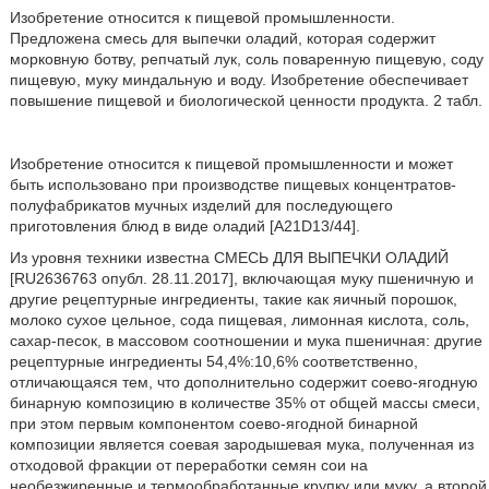
Изобретение относится к пищевой промышленности.
Предложена смесь для выпечки оладий, которая содержит
морковную ботву, репчатый лук, соль поваренную пищевую, соду
пищевую, муку миндальную и воду. Изобретение обеспечивает
повышение пищевой и биологической ценности продукта. 2 табл.
Изобретение относится к пищевой промышленности и может
быть использовано при производстве пищевых концентратов-
полуфабрикатов мучных изделий для последующего
приготовления блюд в виде оладий [A21D13/44].
Из уровня техники известна СМЕСЬ ДЛЯ ВЫПЕЧКИ ОЛАДИЙ
[RU2636763 опубл. 28.11.2017], включающая муку пшеничную и
другие рецептурные ингредиенты, такие как яичный порошок,
молоко сухое цельное, сода пищевая, лимонная кислота, соль,
сахар-песок, в массовом соотношении и мука пшеничная: другие
рецептурные ингредиенты 54,4%:10,6% соответственно,
отличающаяся тем, что дополнительно содержит соево-ягодную
бинарную композицию в количестве 35% от общей массы смеси,
при этом первым компонентом соево-ягодной бинарной
композиции является соевая зародышевая мука, полученная из
отходовой фракции от переработки семян сои на
необезжиренные и термообработанные крупку или муку, а второй