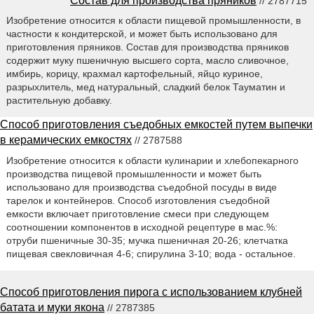
Состав для производства пряников
// 2787715
Изобретение относится к области пищевой промышленности, в
частности к кондитерской, и может быть использовано для
приготовления пряников. Состав для производства пряников
содержит муку пшеничную высшего сорта, масло сливочное,
имбирь, корицу, крахмал картофельный, яйцо куриное,
разрыхлитель, мед натуральный, сладкий белок Тауматин и
растительную добавку.
Способ приготовления съедобных емкостей путем выпечки
в керамических емкостях
// 2787588
Изобретение относится к области кулинарии и хлебопекарного
производства пищевой промышленности и может быть
использовано для производства съедобной посуды в виде
тарелок и контейнеров. Способ изготовления съедобной
емкости включает приготовление смеси при следующем
соотношении компонентов в исходной рецептуре в мас.%:
отруби пшеничные 30-35; мучка пшеничная 20-26; клетчатка
пищевая свекловичная 4-6; спирулина 3-10; вода - остальное.
Способ приготовления пирога с использованием клубней
батата и муки якона
// 2787385