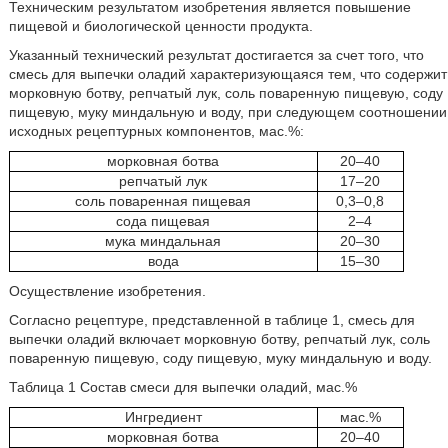
Техническим результатом изобретения является повышение
пищевой и биологической ценности продукта.
Указанный технический результат достигается за счет того, что
смесь для выпечки оладий характеризующаяся тем, что содержит
морковную ботву, репчатый лук, соль поваренную пищевую, соду
пищевую, муку миндальную и воду, при следующем соотношении
исходных рецептурных компонентов, мас.%:
морковная ботва
20–40
репчатый лук
17–20
соль поваренная пищевая
0,3–0,8
сода пищевая
2–4
мука миндальная
20–30
вода
15–30
Осуществление изобретения.
Согласно рецептуре, представленной в таблице 1, смесь для
выпечки оладий включает морковную ботву, репчатый лук, соль
поваренную пищевую, соду пищевую, муку миндальную и воду.
Таблица 1 Состав смеси для выпечки оладий, мас.%
Ингредиент
мас.%
морковная ботва
20–40