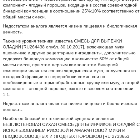
компонент - ягодный порошок, входящие в состав соево-ягодной
бинарной композиции в соотношении 25%:10% соответственно от
общей массы смеси.
Недостатком аналога является низкие пищевая и биологическая
ценность.
Также из уровня техники известна СМЕСЬ ДЛЯ ВЫПЕЧКИ
ОЛАДИЙ [RU264438 опубл. 30.10.2017], включающая муку
пшеничную и другие рецептурные ингредиенты, дополнительно
содержит бинарную композицию в количестве 50% от общей
массы смеси, при этом первым компонентом бинарной
композиции является соевая зародышевая мука, полученная из
отходовой фракции от переработки семян сои на
необезжиренные и термообработанные крупку или муку, а второй
компонент - овощной порошок, взятые в весовом соотношении
1:1.
Недостатком аналога является низкие пищевая и биологическая
ценность.
Наиболее близкой по технической сущности является
БЕЗГЛЮТЕНОВАЯ СУХАЯ СМЕСЬ ДЛЯ БЛИНЧИКОВ И ОЛАДИЙ С
ИСПОЛЬЗОВАНИЕМ РИСОВОЙ И АМАРАНТОВОЙ МУКИ И
ПЛОДОВООВОЩНЫХ И ЯГОДНЫХ ПОРОШКОВ [RU 2733653