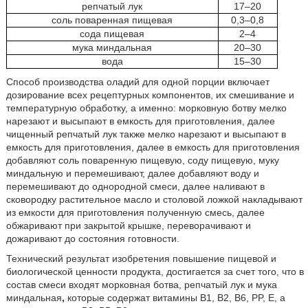
репчатый лук
17–20
соль поваренная пищевая
0,3–0,8
сода пищевая
2–4
мука миндальная
20–30
вода
15–30
Способ производства оладий для одной порции включает
дозирование всех рецептурных компонентов, их смешивание и
температурную обработку, а именно: морковную ботву мелко
нарезают и высыпают в емкость для приготовления, далее
чищенный репчатый лук также мелко нарезают и высыпают в
емкость для приготовления, далее в емкость для приготовления
добавляют соль поваренную пищевую, соду пищевую, муку
миндальную и перемешивают, далее добавляют воду и
перемешивают до однородной смеси, далее наливают в
сковородку растительное масло и столовой ложкой накладывают
из емкости для приготовления полученную смесь, далее
обжаривают при закрытой крышке, переворачивают и
дожаривают до состояния готовности.
Технический результат изобретения повышение пищевой и
биологической ценности продукта, достигается за счет того, что в
состав смеси входят морковная ботва, репчатый лук и мука
миндальная
,
которые содержат витамины B1, B2, B6, PP, E, а