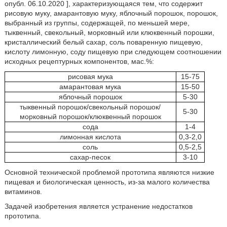
опубл. 06.10.2020 ], характеризующаяся тем, что содержит
рисовую муку, амарантовую муку, яблочный порошок, порошок,
выбранный из группы, содержащей, по меньшей мере,
тыквенный, свекольный, морковный или клюквенный порошки,
кристаллический белый сахар, соль поваренную пищевую,
кислоту лимонную, соду пищевую при следующем соотношении
исходных рецептурных компонентов, мас.%:
рисовая мука
15-75
амарантовая мука
15-50
яблочный порошок
5-30
тыквенный порошок/свекольный порошок/
5-30
морковный порошок/клюквенный порошок
сода
1-4
лимонная кислота
0,3-2,0
соль
0,5-2,5
сахар-песок
3-10
Основной технической проблемой прототипа являются низкие
пищевая и биологическая ценность, из-за малого количества
витаминов.
Задачей изобретения является устранение недостатков
прототипа.