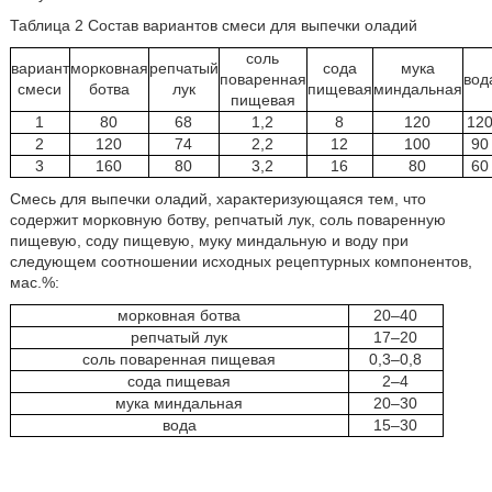
Таблица 2 Состав вариантов смеси для выпечки оладий
соль
вариант
морковная
репчатый
сода
мука
поваренная
вод
смеси
ботва
лук
пищевая
миндальная
пищевая
1
80
68
1,2
8
120
12
2
120
74
2,2
12
100
90
3
160
80
3,2
16
80
60
Смесь для выпечки оладий, характеризующаяся тем, что
содержит морковную ботву, репчатый лук, соль поваренную
пищевую, соду пищевую, муку миндальную и воду при
следующем соотношении исходных рецептурных компонентов,
мас.%:
морковная ботва
20–40
репчатый лук
17–20
соль поваренная пищевая
0,3–0,8
сода пищевая
2–4
мука миндальная
20–30
вода
15–30