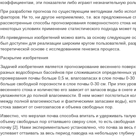
коэффициентам, эти показатели либо играют незначительную роль
При разработке прогноза по существующим методикам либо исполь
факторов. Ни то, ни другое неприемлемо, т.е. все предложенные
рассмотренные способы прогнозирования поверхностного стока не 
некоторых условиях применение статистического подхода может 
Из приведенных изобретений можно взять за основу следующие о
был доступен для реализации широким кругом пользователей, раз
теоретической основе с исследованием генезиса процесса.
Раскрытие изобретения
Задачей изобретения является прогнозирование весеннего поверх
разных водосборных бассейнов при сложившихся определенных у
промерзания почвы больше 0,5 м, влагозапасах в слое почвы 0-30
больше свободной порозности в слое почвы 0-30 см. При этих ур
весеннего стока и количество его зависит от запасов воды в снеге 
увлажняется до полной влагоемкости. В нем может поглотиться к
между полной влагоемкостью и фактическими запасами воды), кото
стока зависит от снегозапасов и объема свободных пор.
Известно, что мерзлая почва способна впитать и удерживать талую
объему свободных пор оттаявшего сверху слоя, то есть свободна
почву [2]. Нами экспериментально установлено, что почва за весь
успевает оттаивать за весь период паводка на небольшую глубину 