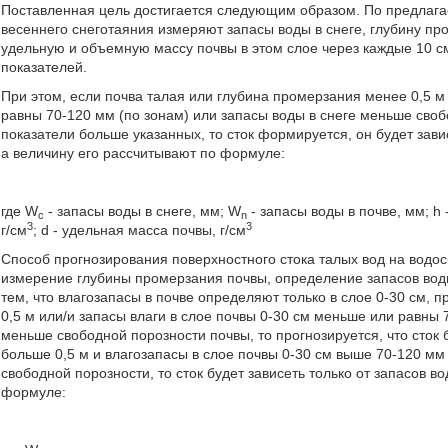
Поставленная цель достигается следующим образом. По предлага
весеннего снеготаяния измеряют запасы воды в снеге, глубину про
удельную и объемную массу почвы в этом слое через каждые 10 с
показателей.
При этом, если почва талая или глубина промерзания менее 0,5 м 
равны 70-120 мм (по зонам) или запасы воды в снеге меньше свобод
показатели больше указанных, то сток формируется, он будет завис
а величину его рассчитывают по формуле:
где W
- запасы воды в снеге, мм; W
- запасы воды в почве, мм; h 
c
n
3
3
г/см
; d - удельная масса почвы, г/см
Способ прогнозирования поверхностного стока талых вод на водо
измерение глубины промерзания почвы, определение запасов воды
тем, что влагозапасы в почве определяют только в слое 0-30 см, 
0,5 м или/и запасы влаги в слое почвы 0-30 см меньше или равны
меньше свободной порозности почвы, то прогнозируется, что сток 
больше 0,5 м и влагозапасы в слое почвы 0-30 см выше 70-120 мм
свободной порозности, то сток будет зависеть только от запасов во
формуле: