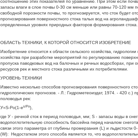
соотношению этих показателей по уравнению. При этом если почва
запасы влаги в слое почвы 0-30 см меньше или равны 70-120 мм 
свободной порозности почвы, то прогнозируется, что сток будет от
прогнозирования поверхностного стока талых вод на агроландша
определенных уровнях природных факторов формирования стока. 
ОБЛАСТЬ ТЕХНИКИ, К КОТОРОЙ ОТНОСИТСЯ ИЗОБРЕТЕНИЕ
Изобретение относится к области сельского хозяйства, гидрологии
хозяйства при разработке мероприятий по регулированию поверхно
пропуска паводковых вод на балочных и речных водосборах, при
ресурсов рек и местного стока различными их потребителями.
УРОВЕНЬ ТЕХНИКИ
Известно несколько способов прогнозирования поверхностного стока
гидрологических прогнозов. - Л.: Гидрометеоиздат, 1974. - 420 с
половодья рек:
s/Po
У=S-Po(1-e
),
где У - речной сток в период половодья, мм; S - запасы воды в сн
водопоглотительную способность бассейна перед началом снего
связи этого параметра от глубины промерзания (L) и льдистости 0
(W):
Недостатком этого способа является то, что водопоглотитель