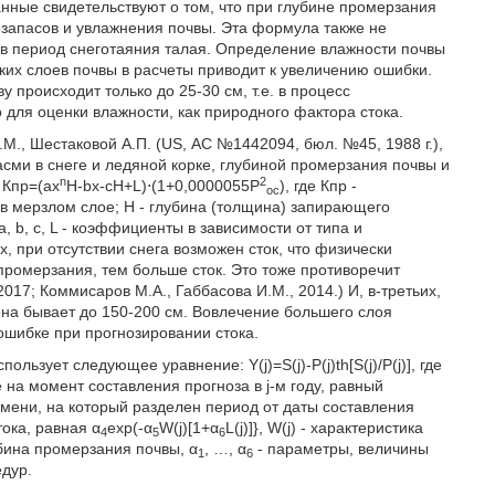
анные свидетельствуют о том, что при глубине промерзания
гозапасов и увлажнения почвы. Эта формула также не
а в период снеготаяния талая. Определение влажности почвы
оких слоев почвы в расчеты приводит к увеличению ошибки.
у происходит только до 25-30 см, т.е. в процесс
для оценки влажности, как природного фактора стока.
М., Шестаковой А.П. (US, АС №1442094, бюл. №45, 1988 г.),
сми в снеге и ледяной корке, глубиной промерзания почвы и
n
2
 Кпр=(ax
H-bx-cH+L)⋅(1+0,0000055P
), где Кпр -
oc
в мерзлом слое; Н - глубина (толщина) запирающего
а, b, с, L - коэффициенты в зависимости от типа и
, при отсутствии снега возможен сток, что физически
промерзания, тем больше сток. Это тоже противоречит
17; Коммисаров М.А., Габбасова И.М., 2014.) И, в-третьих,
она бывает до 150-200 см. Вовлечение большего слоя
ошибке при прогнозировании стока.
льзует следующее уравнение: Y(j)=S(j)-P(j)th[S(j)/P(j)], где
е на момент составления прогноза в j-м году, равный
 времени, на который разделен период от даты составления
тока, равная α
exp(-α
W(j)[1+α
L(j)]}, W(j) - характеристика
4
5
6
убина промерзания почвы, α
, …, α
- параметры, величины
1
6
дур.