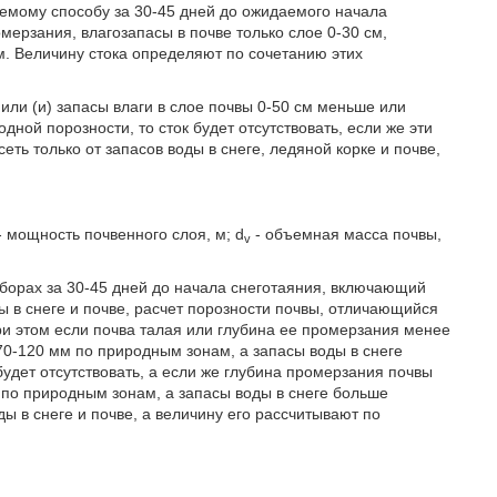
емому способу за 30-45 дней до ожидаемого начала
мерзания, влагозапасы в почве только слое 0-30 см,
м. Величину стока определяют по сочетанию этих
или (и) запасы влаги в слое почвы 0-50 см меньше или
ной порозности, то сток будет отсутствовать, если же эти
еть только от запасов воды в снеге, ледяной корке и почве,
- мощность почвенного слоя, м; d
- объемная масса почвы,
v
сборах за 30-45 дней до начала снеготаяния, включающий
 в снеге и почве, расчет порозности почвы, отличающийся
при этом если почва талая или глубина ее промерзания менее
 70-120 мм по природным зонам, а запасы воды в снеге
будет отсутствовать, а если же глубина промерзания почвы
 по природным зонам, а запасы воды в снеге больше
ды в снеге и почве, а величину его рассчитывают по