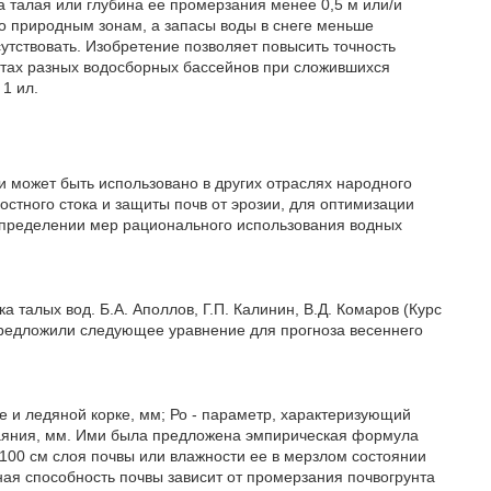
 талая или глубина ее промерзания менее 0,5 м или/и
по природным зонам, а запасы воды в снеге меньше
сутствовать. Изобретение позволяет повысить точность
фтах разных водосборных бассейнов при сложившихся
1 ил.
 и может быть использовано в других отраслях народного
стного стока и защиты почв от эрозии, для оптимизации
 определении мер рационального использования водных
 талых вод. Б.А. Аполлов, Г.П. Калинин, В.Д. Комаров (Курс
.) предложили следующее уравнение для прогноза весеннего
еге и ледяной корке, мм; Ро - параметр, характеризующий
таяния, мм. Ими была предложена эмпирическая формула
-100 см слоя почвы или влажности ее в мерзлом состоянии
ная способность почвы зависит от промерзания почвогрунта