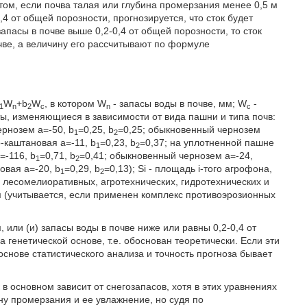
том, если почва талая или глубина промерзания менее 0,5 м
,4 от общей порозности, прогнозируется, что сток будет
апасы в почве выше 0,2-0,4 от общей порозности, то сток
очве, а величину его рассчитывают по формуле
W
+b
W
, в котором W
- запасы воды в почве, мм; W
-
1
n
2
c
n
c
, изменяющиеся в зависимости от вида пашни и типа почв:
ернозем а=-50, b
=0,25, b
=0,25; обыкновенный чернозем
1
2
о-каштановая а=-11, b
=0,23, b
=0,37; на уплотненной пашне
1
2
=-116, b
=0,71, b
=0,41; обыкновенный чернозем а=-24,
1
2
овая а=-20, b
=0,29, b
=0,13); Si - площадь i-того агрофона,
1
2
я лесомелиоративных, агротехнических, гидротехнических и
 (учитывается, если применен комплекс противоэрозионных
, или (и) запасы воды в почве ниже или равны 0,2-0,4 от
а генетической основе, т.е. обоснован теоретически. Если эти
основе статистического анализа и точность прогноза бывает
в основном зависит от снегозапасов, хотя в этих уравнениях
ну промерзания и ее увлажнение, но судя по