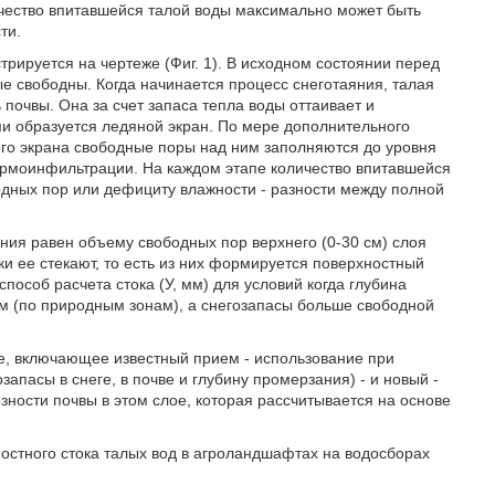
ичество впитавшейся талой воды максимально может быть
ти.
рируется на чертеже (Фиг. 1). В исходном состоянии перед
ые свободны. Когда начинается процесс снеготаяния, талая
почвы. Она за счет запаса тепла воды оттаивает и
 образуется ледяной экран. По мере дополнительного
ого экрана свободные поры над ним заполняются до уровня
термоинфильтрации. На каждом этапе количество впитавшейся
дных пор или дефициту влажности - разности между полной
ия равен объему свободных пор верхнего (0-30 см) слоя
ки ее стекают, то есть из них формируется поверхностный
пособ расчета стока (У, мм) для условий когда глубина
см (по природным зонам), а снегозапасы больше свободной
, включающее известный прием - использование при
апасы в снеге, в почве и глубину промерзания) - и новый -
зности почвы в этом слое, которая рассчитывается на основе
остного стока талых вод в агроландшафтах на водосборах