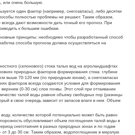
, или очень большую.
зуется один фактор (например, снегозапасы), либо десятки
 способы полностью проблемы не решают. Таким образом,
всегда дают возможности дать точный его прогноз. При
приводить к большим ошибкам.
сновные принципы: необходимо чтобы разработанный способ
работка способа прогноза должна осуществляться на
ностного (склонового) стока талых вод на агроландшафтах
ровнях природных факторов формирования стока: глубине
 см выше 70-120 мм (по природным зонам), а снегозапасах
овнях факторов всегда создаются условия для формирования
и верхнем (0-30 см) слое почвы. Этот слой при оттаивании
оличество талой воды равное объему свободных пор (разницы
рый в свою очередь зависит от запасов влаги в нем. Объем
 воду, количество которой потенциально может быть равно
я порозность обусловливает объем поглощения талой воды в
 период снеготаяния в разных природных зонах и по годам
- от 3 до 30 см. Таким образом, водопоглощение в мерзлую