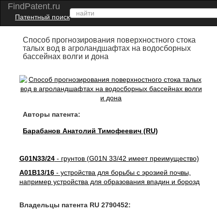
FindPatent.ru
Патентный поиск
Способ прогнозирования поверхностного стока
талых вод в агроландшафтах на водосборных
бассейнах волги и дона
Авторы патента:
Барабанов Анатолий Тимофеевич (RU)
G01N33/24
- грунтов (G01N 33/42 имеет преимущество)
A01B13/16
- устройства для борьбы с эрозией почвы,
например устройства для образования впадин и борозд
Владельцы патента RU 2790452: