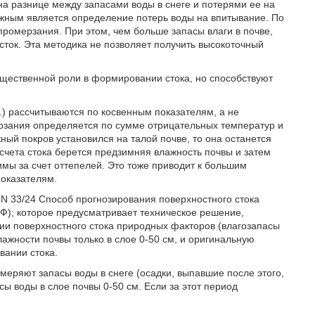
на разнице между запасами воды в снеге и потерями ее на
ожным является определение потерь воды на впитывание. По
 промерзания. При этом, чем больше запасы влаги в почве,
сток. Эта методика не позволяет получить высокоточный
существенной роли в формировании стока, но способствуют
.) рассчитываются по косвенным показателям, а не
рзания определяется по сумме отрицательных температур и
ный покров установился на талой почве, то она останется
счета стока берется предзимняя влажность почвы и затем
мы за счет оттепелей. Это тоже приводит к большим
показателям.
N 33/24 Способ прогнозирования поверхностного стока
 (РФ); которое предусматривает техническое решение,
ии поверхностного стока природных факторов (влагозапасы
лажности почвы только в слое 0-50 см, и оригинальную
вании стока.
меряют запасы воды в снеге (осадки, выпавшие после этого,
сы воды в слое почвы 0-50 см. Если за этот период