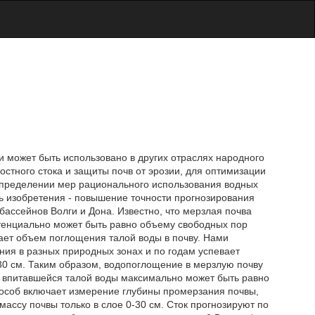
 и может быть использовано в других отраслях народного
стного стока и защиты почв от эрозии, для оптимизации
 определении мер рационального использования водных
ль изобретения - повышение точности прогнозирования
бассейнов Волги и Дона. Известно, что мерзлая почва
отенциально может быть равно объему свободных пор
вает объем поглощения талой воды в почву. Нами
яния в разных природных зонах и по годам успевает
 30 см. Таким образом, водопоглощение в мерзлую почву
о впитавшейся талой воды максимально может быть равно
особ включает измерение глубины промерзания почвы,
ассу почвы только в слое 0-30 см. Сток прогнозируют по