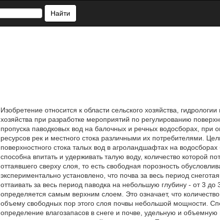
Найти
Изобретение относится к области сельского хозяйства, гидрологии
хозяйства при разработке мероприятий по регулированию поверхно
пропуска паводковых вод на балочных и речных водосборах, при
ресурсов рек и местного стока различными их потребителями. Це
поверхностного стока талых вод в агроландшафтах на водосборах 
способна впитать и удерживать талую воду, количество которой п
оттаявшего сверху слоя, то есть свободная порозность обусловли
экспериментально установлено, что почва за весь период снегота
оттаивать за весь период паводка на небольшую глубину - от 3 до
определяется самым верхним слоем. Это означает, что количеств
объему свободных пор этого слоя почвы небольшой мощности. Сп
определение влагозапасов в снеге и почве, удельную и объемную м