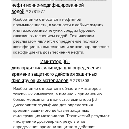
нефти ионно-модифицированной
водой
// 2781977
Изобретение относится к нефтяной
промышленности, в частности к добыче жидких
или газообразных текучих сред из буровых
скважин вытеснением водой. Техническим
результатом является определение полного
коэффициента вытеснения и четкое определение
коэффициента довытеснения нефти.
Имитатор ββ'-
дихлордиэтилсульфида для определения
времени защитного действия защитных
фильтрующих материалов
// 2781808
Изобретение относится к области имитаторов
токсичных химикатов, а именно к применению
бензилмеркаптана в качестве имитатора ββ'-
дихлордиэтилсульфида для определения
времени защитного действия защитных
фильтрующих материалов. Технический результат
- получение достоверных результатов
определения времени защитного действия