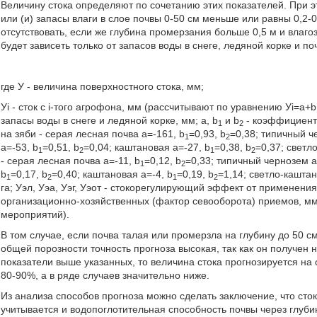
Величину стока определяют по сочетанию этих показателей. При э
или (и) запасы влаги в слое почвы 0-50 см меньше или равны 0,2-0
отсутствовать, если же глубина промерзания больше 0,5 м и влагоз
будет зависеть только от запасов воды в снеге, ледяной корке и п
где У - величина поверхностного стока, мм;
Уi - сток с i-того агрофона, мм (рассчитывают по уравнению Уi=a+b
запасы воды в снеге и ледяной корке, мм; а, b
и b
- коэффициенты
1
2
на зяби - серая лесная почва а=-161, b
=0,93, b
=0,38; типичный ч
1
2
а=-53, b
=0,51, b
=0,04; каштановая а=-27, b
=0,38, b
=0,37; светл
1
2
1
2
- серая лесная почва а=-11, b
=0,12, b
=0,33; типичный чернозем а
1
2
b
=0,17, b
=0,40; каштановая а=-4, b
=0,19, b
=1,14; светло-каштан
1
2
1
2
га; Уэл, Уэа, Уэг, Уэот - стокорегулирующий эффект от применени
организационно-хозяйственных (фактор севооборота) приемов, мм
мероприятий).
В том случае, если почва талая или промерзла на глубину до 50 см
общей порозности точность прогноза высокая, так как он получен н
показатели выше указанных, то величина стока прогнозируется на 
80-90%, а в ряде случаев значительно ниже.
Из анализа способов прогноза можно сделать заключение, что сток 
учитывается и водопоглотительная способность почвы через глуби