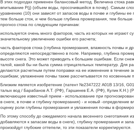
В этих подходах применен балансовый метод. Величина стока рав
впитывание P(j) (объем воды, просочившейся в почву). Самым сл
уравнению (10) они зависят от запасов воды в почве и глубины ее
тем больше сток, и чем больше глубина промерзания, тем больше 
прогноз стока по следующим причинам:
используется очень много факторов, часть из которых не играют 
значительному увеличению ошибки его расчета;
часть факторов стока (глубина промерзания, влажность почвы и др
определяются непосредственно в поле. Например, глубина проме
высоте снега. Это может приводить к большим ошибкам. Если снеж
талой, какой бы ни была сумма отрицательных температур. Для ра
делаются расчетным путем поправки на ее изменение в течение зи
ошибкам; увлажнение почвы также рассчитывается по косвенным 
Близким является изобретение (патент №2347222 А01В 13/16, G01
талых вод / Барабанов А.Т. (РФ), Гаршинев Е.А. (РФ), Кулик К.Н.)
включающее известный прием - использование при прогнозирован
в снеге, в почве и глубину промерзания) - и новый -определение в
оценку роли глубины промерзания и увлажнения почвы в формиро
По этому способу до ожидаемого начала весеннего снеготаяния из
добавляются к запасам воды в снеге), глубину промерзания и запа
произойдут глубокие оттепели, то эти показатели корректируются.