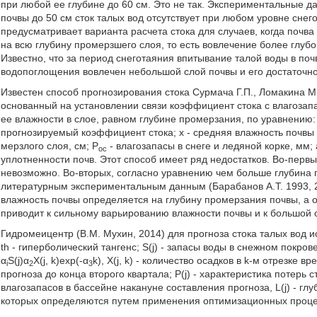
при любой ее глубине до 60 см. Это не так. Экспериментальные д
почвы до 50 см сток талых вод отсутствует при любом уровне сне
предусматривает варианта расчета стока для случаев, когда почв
на всю глубину промерзшего слоя, то есть вовлечение более глуб
Известно, что за период снеготаяния впитывание талой воды в почв
водопоглощения вовлечен небольшой слой почвы и его достаточно 
Известен способ прогнозирования стока Сурмача Г.П., Ломакина М.
основанный на установлении связи коэффициент стока с влагозапа
ее влажности в слое, равном глубине промерзания, по уравнению:
прогнозируемый коэффициент стока; х - средняя влажность почвы 
мерзлого слоя, см; Р
- влагозапасы в снеге и ледяной корке, мм; 
ос
уплотненности почв. Этот способ имеет ряд недостатков. Во-первых
невозможно. Во-вторых, согласно уравнению чем больше глубина 
литературным экспериментальным данным (Барабанов А.Т. 1993, 20
влажность почвы определяется на глубину промерзания почвы, а 
приводит к сильному варьированию влажности почвы и к большой 
Гидромеицентр (В.М. Мухин, 2014) для прогноза стока талых вод испо
th - гиперболический тангенс; S(j) - запасы воды в снежном покров
α
S(j)α
X(j, k)ехр(-α
k), X(j, k) - количество осадков в k-м отрезке
i
2
3
прогноза до конца второго квартала; P(j) - характеристика потерь с
влагозапасов в бассейне накануне составления прогноза, L(j) - гл
которых определяются путем применения оптимизационных проце