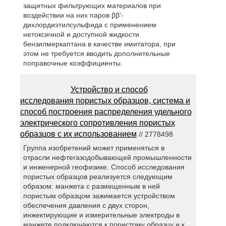
защитных фильтрующих материалов при
воздействии на них паров ββ'-
дихлордиэтилсульфида с применением
нетоксичной и доступной жидкости
бензилмеркаптана в качестве имитатора, при
этом не требуется вводить дополнительные
поправочные коэффициенты.
Устройство и способ
исследования пористых образцов, система и
способ построения распределения удельного
электрического сопротивления пористых
образцов с их использованием
// 2778498
Группа изобретений может применяться в
отрасли нефтегазодобывающей промышленности
и инженерной геофизике. Способ исследования
пористых образцов реализуется следующим
образом: манжета с размещенным в ней
пористым образцом зажимается устройством
обеспечения давления с двух сторон,
инжектирующие и измерительные электроды в
манжете подключаются к пористому образцу и к