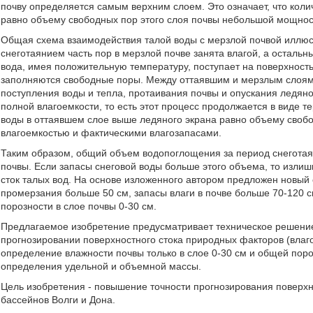
почву определяется самым верхним слоем. Это означает, что кол
равно объему свободных пор этого слоя почвы небольшой мощнос
Общая схема взаимодействия талой воды с мерзлой почвой иллюст
снеготаянием часть пор в мерзлой почве занята влагой, а остальн
вода, имея положительную температуру, поступает на поверхность 
заполняются свободные поры. Между оттаявшим и мерзлым слоями
поступления воды и тепла, протаивания почвы и опускания ледян
полной влагоемкости, то есть этот процесс продолжается в виде 
воды в оттаявшем слое выше ледяного экрана равно объему свобо
влагоемкостью и фактическими влагозапасами.
Таким образом, общий объем водопоглощения за период снеготаян
почвы. Если запасы снеговой воды больше этого объема, то излиш
сток талых вод. На основе изложенного автором предложен новый с
промерзания больше 50 см, запасы влаги в почве больше 70-120 
порозности в слое почвы 0-30 см.
Предлагаемое изобретение предусматривает техническое решение
прогнозировании поверхностного стока природных факторов (влагоз
определение влажности почвы только в слое 0-30 см и общей поро
определения удельной и объемной массы.
Цель изобретения - повышение точности прогнозирования поверхн
бассейнов Волги и Дона.