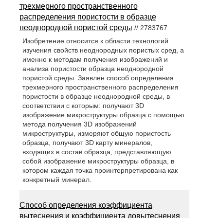
трехмерного пространственного
распределения пористости в образце
неоднородной пористой среды
// 2783767
Изобретение относится к области технологий
изучения свойств неоднородных пористых сред, а
именно к методам получения изображений и
анализа пористости образца неоднородной
пористой среды. Заявлен способ определения
трехмерного пространственного распределения
пористости в образце неоднородной среды, в
соответствии с которым: получают 3D
изображение микроструктуры образца с помощью
метода получения 3D изображений
микроструктуры, измеряют общую пористость
образца, получают 3D карту минералов,
входящих в состав образца, представляющую
собой изображение микроструктуры образца, в
котором каждая точка проинтерпретирована как
конкретный минерал.
Способ определения коэффициента
вытеснения и коэффициента довытеснения