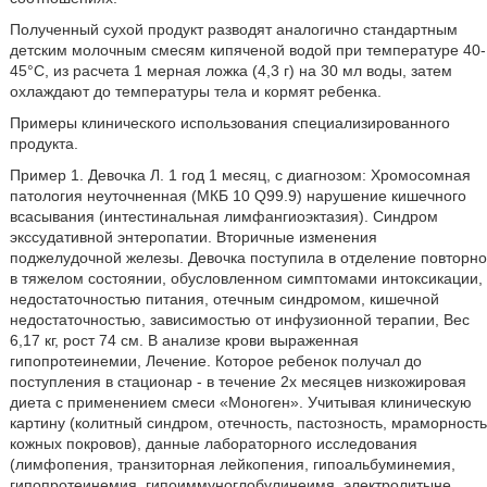
Полученный сухой продукт разводят аналогично стандартным
детским молочным смесям кипяченой водой при температуре 40-
45°С, из расчета 1 мерная ложка (4,3 г) на 30 мл воды, затем
охлаждают до температуры тела и кормят ребенка.
Примеры клинического использования специализированного
продукта.
Пример 1. Девочка Л. 1 год 1 месяц, с диагнозом: Хромосомная
патология неуточненная (МКБ 10 Q99.9) нарушение кишечного
всасывания (интестинальная лимфангиоэктазия). Синдром
экссудативной энтеропатии. Вторичные изменения
поджелудочной железы. Девочка поступила в отделение повторно
в тяжелом состоянии, обусловленном симптомами интоксикации,
недостаточностью питания, отечным синдромом, кишечной
недостаточностью, зависимостью от инфузионной терапии, Вес
6,17 кг, рост 74 см. В анализе крови выраженная
гипопротеинемии, Лечение. Которое ребенок получал до
поступления в стационар - в течение 2х месяцев низкожировая
диета с применением смеси «Моноген». Учитывая клиническую
картину (колитный синдром, отечность, пастозность, мраморность
кожных покровов), данные лабораторного исследования
(лимфопения, транзиторная лейкопения, гипоальбуминемия,
гипопротеинемия, гипоиммуноглобулинеимя. электролитыне