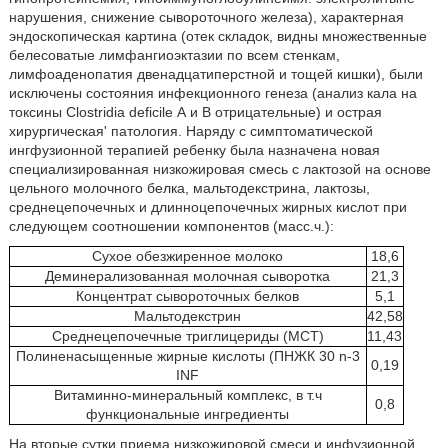
нарушения, снижение сывороточного железа), характерная
эндоскопическая картина (отек складок, видны множественные
белесоватые лимфангиоэктазии по всем стенкам,
лимфоаденопатия двенадцатиперстной и тощей кишки), были
исключены состояния инфекционного генеза (анализ кала на
токсины Clostridia deficile А и В отрицательные) и острая
хирургическая' патология. Наряду с симптоматической
ингфузионной терапией ребенку была назначена новая
специализированная низкожировая смесь с лактозой на основе
цельного молочного белка, мальтодекстрина, лактозы,
среднецепочечных и длинноцепочечных жирных кислот при
следующем соотношении компонентов (масс.ч.):
Сухое обезжиренное молоко
18,6
Деминерализованная молочная сыворотка
21,3
Концентрат сывороточных белков
5,1
Мальтодекстрин
42,58
Среднецепочечные триглицериды (МСТ)
11,43
Полиненасыщенные жирные кислоты (ПНЖК 30 n-3
0,19
INF
Витаминно-минеральный комплекс, в т.ч
0,8
функциональные ингредиенты
На вторые сутки приема низкожировой смеси и инфузионной