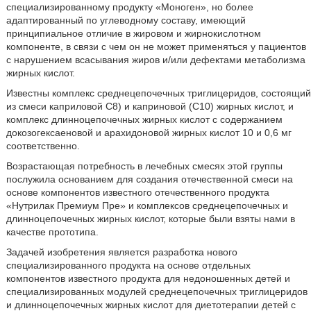
специализированному продукту «Моноген», но более
адаптированный по углеводному составу, имеющий
принципиальное отличие в жировом и жирнокислотном
компоненте, в связи с чем он не может применяться у пациентов
с нарушением всасывания жиров и/или дефектами метаболизма
жирных кислот.
Известны комплекс среднецепочечных триглицеридов, состоящий
из смеси каприловой С8) и каприновой (С10) жирных кислот, и
комплекс длинноцепочечных жирных кислот с содержанием
докозогексаеновой и арахидоновой жирных кислот 10 и 0,6 мг
соответственно.
Возрастающая потребность в лечебных смесях этой группы
послужила основанием для создания отечественной смеси на
основе компонентов известного отечественного продукта
«Нутрилак Премиум Пре» и комплексов среднецепочечных и
длинноцепочечных жирных кислот, которые были взяты нами в
качестве прототипа.
Задачей изобретения является разработка нового
специализированного продукта на основе отдельных
компонентов известного продукта для недоношенных детей и
специализированных модулей среднецепочечных триглицеридов
и длинноцепочечных жирных кислот для диетотерапии детей с