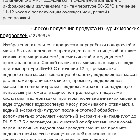
толщиной 5-6 мм, подсушивают в сушильном аппарате с
инфракрасным излучением при температуре 50-55°С в течение
11-12 часов с последующим охлаждением, резкой и
расфасовкой.
Способ получения продукта из бурых морских
водорослей
// 2790975
Изобретение относится к процессам переработки водорослей и
может быть использовано преимущественно в пищевой, а также
химико-фармацевтической, косметической и медицинской
промышленности. Способ включает замачивание сырья в воде
при температуре 35÷40°С в течение 12 ч, промывание
водорослевой массы, кислотную обработку водорослевой массы
растворами органических кислот, промывку водорослевой
массы, щелочной гидролиз в водном экстракте, последующую
непрерывную гомогенизацию, нейтрализацию пищевыми
кислотами, пастеризацию, при этом после замачивания сырья в
воде отделяют водорослевую массу, промывают и отжимают, а
водный экстракт фильтруют, после кислотной обработки
дополнительно отделяют кислотный экстракт и нейтрализуют до
PH 5,5÷7,5 с последующей очисткой от образовавшихся солей,
перед щелочным гидролизом проводят смешение промытой
водорослевой массы с очищенным нейтрализованным
кислотным и фильтрованным водным экстрактами,