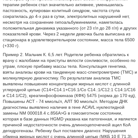
терапии ребенок стал значительно активнее, уменьшилась
пастозность, купирован колитный синдром, частота стула
сократилась до 4-х раз в сутки, электролитных нарушений нет,
несмотря на сохранение гипоальбуминемияи, наметилась
положительная динамика указанного (от 23 г/л до 28 г/л) и других
показателей крови. Через 2 недели девочка была выписана из
стационара в удовлетворительнром состоянии, масса тела 6500
(+330 г).
Пример 2. Мальчик К. 6,5 лет. Родители ребенка обратились к
врачу с жалобами на приступы вялости сонливости, особенно по
утрам, плохую прибавку массы тела. Консультация генетика,
взяты анализы крови на тандемную масс-спектрометрию (ТМС) и
молекулярную диагностику. По результатам анализа ТМС
выявлены повышение концентрации жирных кислот с длинной
углеродной цепью (С14+С14.1+С16.1/Со С14.:1/С12:1 С14:1/С16
и С14:1/С2), креатинфосфокиназа (КФК) 5475 (норма до 170 ед),
Повышены ACT - 74 ммоль/л, АЛТ 90 ммоль/л. Методом ДНК
диагностикы выявлено наличие в гене ACAVL нуклеотидной
замены NM 000018.4 c.856A>G в гомозиготном состоянии,
которая в базе данных HGMD указана как патогенная, и является
причиной недостаточности очень длинноцепочечной ацил КоА
дегидрогеназы. Ребенку был поставлен диагноз: Нарушения
обмена жирных кислот с очень длинной цепью (МКБ 10 Е 71.3).