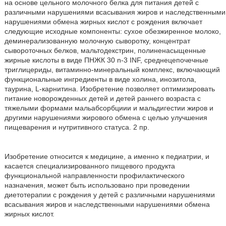
на основе цельного молочного белка для питания детей с
различными нарушениями всасывания жиров и наследственными
нарушениями обмена жирных кислот с рождения включает
следующие исходные компоненты: сухое обезжиренное молоко,
деминерализованную молочную сыворотку, концентрат
сывороточных белков, мальтодекстрин, полиненасыщенные
жирные кислоты в виде ПНЖК 30 n-3 INF, среднецепочечные
триглицериды, витаминно-минеральный комплекс, включающий
функциональные ингредиенты в виде холина, инозитола,
таурина, L-карнитина. Изобретение позволяет оптимизировать
питание новорожденных детей и детей раннего возраста с
тяжелыми формами мальабсорбциии и мальдигестии жиров и
другими нарушениями жирового обмена с целью улучшения
пищеварения и нутритивного статуса. 2 пр.
Изобретение относится к медицине, а именно к педиатрии, и
касается специализированного пищевого продукта
функциональной направленности профилактического
назначения, может быть использовано при проведении
диетотерапии с рождения у детей с различными нарушениями
всасывания жиров и наследственными нарушениями обмена
жирных кислот.