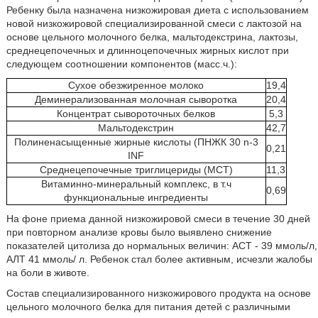
Ребенку была назначена низкожировая диета с использованием
новой низкожировой специализированной смеси с лактозой на
основе цельного молочного белка, мальтодекстрина, лактозы,
среднецепочечных и длинноцепочечных жирных кислот при
следующем соотношении компонентов (масс.ч.):
Сухое обезжиренное молоко
19,4
Деминерализованная молочная сыворотка
20,4
Концентрат сывороточных белков
5,3
Мальтодекстрин
42,7
Полиненасыщенные жирные кислоты (ПНЖК 30 n-3
0,21
INF
Среднецепочечные триглицериды (МСТ)
11,3
Витаминно-минеральный комплекс, в т.ч
0,69
функциональные ингредиенты
На фоне приема данной низкожировой смеси в течение 30 дней
при повторном анализе кровы было выявлено снижение
показателей цитолиза до нормальных величин: ACT - 39 ммоль/л,
АЛТ 41 ммоль/ л. Ребенок стал более активным, исчезли жалобы
на боли в животе.
Состав специализированного низкожирового продукта на основе
цельного молочного белка для питания детей с различными