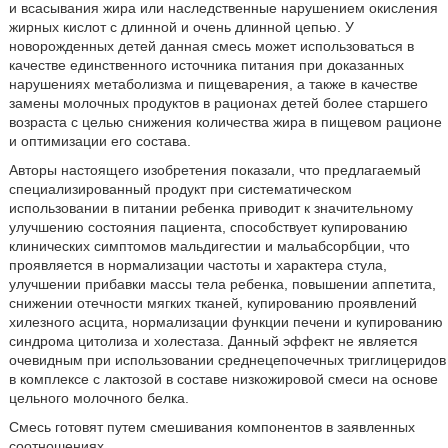
и всасывания жира или наследственные нарушением окисления
жирных кислот с длинной и очень длинной цепью. У
новорожденных детей данная смесь может использоваться в
качестве единственного источника питания при доказанных
нарушениях метаболизма и пищеварения, а также в качестве
замены молочных продуктов в рационах детей более старшего
возраста с целью снижения количества жира в пищевом рационе
и оптимизации его состава.
Авторы настоящего изобретения показали, что предлагаемый
специализированный продукт при систематическом
использовании в питании ребенка приводит к значительному
улучшению состояния пациента, способствует купированию
клинических симптомов мальдигестии и мальабсорбции, что
проявляется в нормализации частоты и характера стула,
улучшении прибавки массы тела ребенка, повышении аппетита,
снижении отечности мягких тканей, купированию проявлений
хилезного асцита, нормализации функции печени и купированию
синдрома цитолиза и холестаза. Данный эффект не является
очевидным при использовании среднецепочечных триглицеридов
в комплексе с лактозой в составе низкожировой смеси на основе
цельного молочного белка.
Смесь готовят путем смешивания компонентов в заявленных
соотношениях.