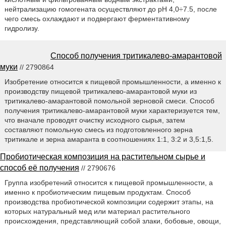
нейтрализацию гомогената осуществляют до pH 4,0÷7.5, после
чего смесь охлаждают и подвергают ферментативному
гидролизу.
Способ получения тритикалево-амарантовой
муки
// 2790864
Изобретение относится к пищевой промышленности, а именно к
производству пищевой тритикалево-амарантовой муки из
тритикалево-амарантовой помольной зерновой смеси. Способ
получения тритикалево-амарантовой муки характеризуется тем,
что вначале проводят очистку исходного сырья, затем
составляют помольную смесь из подготовленного зерна
тритикале и зерна амаранта в соотношениях 1:1, 3:2 и 3,5:1,5.
Пробиотическая композиция на растительном сырье и
способ её получения
// 2790676
Группа изобретений относится к пищевой промышленности, а
именно к пробиотическим пищевым продуктам. Способ
производства пробиотической композиции содержит этапы, на
которых натуральный мед или материал растительного
происхождения, представляющий собой злаки, бобовые, овощи,