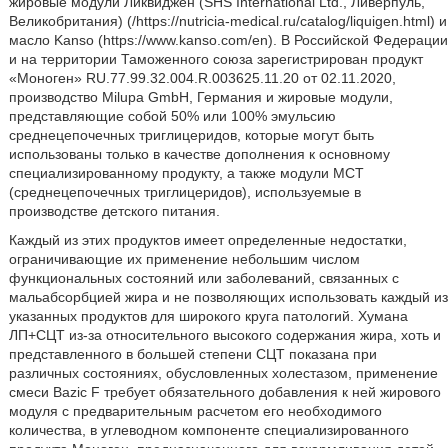
жировые модули Ликвиджен (SHS International Ltd., Ливерпуль,
Великобритания) (/https://nutricia-medical.ru/catalog/liquigen.html) и
масло Kanso (https://www.kanso.com/en). В Российской Федерации
и на территории Таможенного союза зарегистрирован продукт
«Моноген» RU.77.99.32.004.R.003625.11.20 от 02.11.2020,
производство Milupa GmbH, Германия и жировые модули,
представляющие собой 50% или 100% эмульсию
среднецепочечных триглицеридов, которые могут быть
использованы только в качестве дополнения к основному
специализированному продукту, а также модули МСТ
(среднецепочечных триглицеридов), используемые в
производстве детского питания.
Каждый из этих продуктов имеет определенные недостатки,
ограничивающие их применение небольшим числом
функциональных состояний или заболеваний, связанных с
мальабсорбцией жира и не позволяющих использовать каждый из
указанных продуктов для широкого круга патологий. Хумана
ЛП+СЦТ из-за относительного высокого содержания жира, хоть и
представленного в большей степени СЦТ показана при
различных состояниях, обусловленных холестазом, применение
смеси Bazic F требует обязательного добавления к ней жирового
модуля с предварительным расчетом его необходимого
количества, в углеводном компоненте специализированного