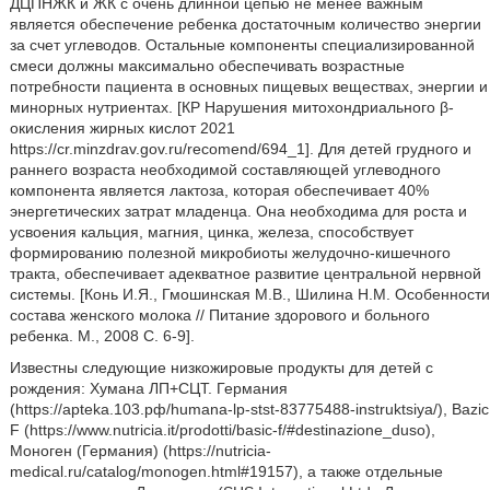
ДЦПНЖК и ЖК с очень длинной цепью не менее важным
является обеспечение ребенка достаточным количество энергии
за счет углеводов. Остальные компоненты специализированной
смеси должны максимально обеспечивать возрастные
потребности пациента в основных пищевых веществах, энергии и
минорных нутриентах. [КР Нарушения митохондриального β-
окисления жирных кислот 2021
https://cr.minzdrav.gov.ru/recomend/694_1]. Для детей грудного и
раннего возраста необходимой составляющей углеводного
компонента является лактоза, которая обеспечивает 40%
энергетических затрат младенца. Она необходима для роста и
усвоения кальция, магния, цинка, железа, способствует
формированию полезной микробиоты желудочно-кишечного
тракта, обеспечивает адекватное развитие центральной нервной
системы. [Конь И.Я., Гмошинская М.В., Шилина Н.М. Особенности
состава женского молока // Питание здорового и больного
ребенка. М., 2008 С. 6-9].
Известны следующие низкожировые продукты для детей с
рождения: Хумана ЛП+СЦТ. Германия
(https://apteka.103.рф/humana-lp-stst-83775488-instruktsiya/), Bazic
F (https://www.nutricia.it/prodotti/basic-f/#destinazione_duso),
Моноген (Германия) (https://nutricia-
medical.ru/catalog/monogen.html#19157), а также отдельные