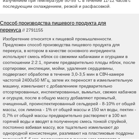
излучением при температуре 50-55°С в течение 11-12 часов с
последующим охлаждением, резкой и расфасовкой.
Способ производства пищевого продукта для
перекуса
// 2791155
Изобретение относится к пищевой промышленности.
Предложен способ производства пищевого продукта для
перекуса, в котором в качестве основного ингредиента
используют смесь яблок со свежими кабачками и огурцами в
соотношении 2:2:1, причем предварительно плоды яблок, после
сортировки, инспекции, мойки, удаления сердцевины,
подвергают обработке в течение 3,0-3,5 мин в СВЧ-камере
частотой 2400±50 МГц, затем их переносят в измельчительную
машину, измельчают с добавлением предварительно
отсортированных, инспектированных, вымытых, свежих кабачков
и огурцов, после в общую массу добавляют промытый,
очищенный, проинспектированный сельдерей - 8-10% от общей
массы, сок лимона - 1% от общей массы и 150 мл воды, пектин -
0,7% от общей массы предварительно растворяют в 100 мл
горячей воды и вводят в полученную смесь тонкой струйкой,
постоянно взбивая массу, все тщательно измельчают до
однородной консистенции, разливают на пластиковые поддоны