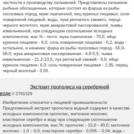
частности к производству пельменей. Представлены пельмени
рыбные обогащенные, которые состоят из фарша из рыбы
лососевых пород, муки пшеничной, яиц куриных пищевых, соли
поваренной пищевой, воды, лука репчатого свежего, перца
черного молотого, муки амарантовой пассированной, тыквы,
измельченной, при следующем соотношении исходных
компонентов, мас.% - тесто: мука пшеничная - 70,0; яйцо
куриное пищевое - 6,0; соль поваренная пищевая - 0,2; вода -
остальное, и начинка: фарш из рыбы лососевых пород - 55,0-
58,0; мука амарантовая пассированная - 4,8-5,5; тыква
измельченная - 21,2-23,5; лук репчатый свежий - 8,0; яйцо
куриное пищевое- 6,0; соль поваренная пищевая - 1,95; перец
черный молотый - 0,05.
Экстракт прополиса на серебряной
воде
// 2791329
Изобретение относится к пищевой промышленности.
Предложенный экстракт прополиса водный содержит в качестве
исходных компонентов прополис, маточное молочко,
кластерное серебро и воду при следующем соотношении
исходных компонентов, мас.%: прополис - 15,0 - 40,0; маточное
молочко - 1,0 – 6,0; кластерное серебро - 0,006 – 0,04; вода –