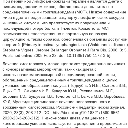
При первичной лимфоангиоэктазии терапией является диета с
низким содержанием жиров, обогащенная дополнительно
среднецепочечными триглицеридами (МСТ). Низкое содержание
жира в диете предотвращает закупорку лимфатических сосудов
кишечника хилусом, что препятствует их повреждению и
последующей потере белка и Т-клеток. Кроме того, МСТ
всасываются непосредственно в портальную венозную
циркуляцию и, таким образом, обеспечивают организм доступной
энергией. [Primary intestinal lymphangiectasia (Waldmann's disease)
Stephane Vignes, Jerome Bellanger Orphanet J Rare Dis. 2008; 3: 5.
Published online 2008 Feb 22. doi: 10.1186/1750-1172-3-5].
Лечение хилоторакса у младенцев также традиционно начинают
с консервативных мероприятий, таких как диета с
использованием низкожировой специализированной смеси,
обогащенный среднецепочечными триглицеридами с целью
уменьшения образования хилуса. (Поддубный И.В., Сытьков В.В.,
Яцык С.П., Смирнов И.Е., Кучеров Ю.И., Рехвиашвили М.Г.,
Боровик Т.Э., Бушуева Т.В., Толстое К.Н., Быков М.В., Воробьева
Ю.Д. Мультидисциплинарное лечение новорожденного с
врожденным хилотораксом. Российский педиатрический журнал.
2020; 23(3); 208-212. DOI: httv://dx.doi.org/10.18821/1560-9561-
2020-23-3-208-212). Низкожировая диета у пациентов с
хилотораксом успешно используется с рождения и продолжается