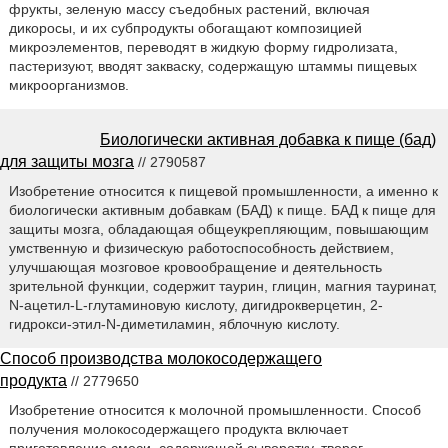
фрукты, зеленую массу съедобных растений, включая
дикоросы, и их субпродукты обогащают композицией
микроэлементов, переводят в жидкую форму гидролизата,
пастеризуют, вводят закваску, содержащую штаммы пищевых
микроорганизмов.
Биологически активная добавка к пище (бад)
для защиты мозга
// 2790587
Изобретение относится к пищевой промышленности, а именно к
биологически активным добавкам (БАД) к пище. БАД к пище для
защиты мозга, обладающая общеукрепляющим, повышающим
умственную и физическую работоспособность действием,
улучшающая мозговое кровообращение и деятельность
зрительной функции, содержит таурин, глицин, магния тауринат,
N-ацетил-L-глутаминовую кислоту, дигидрокверцетин, 2-
гидрокси-этил-N-диметиламин, яблочную кислоту.
Способ производства молокосодержащего
продукта
// 2779650
Изобретение относится к молочной промышленности. Способ
получения молокосодержащего продукта включает