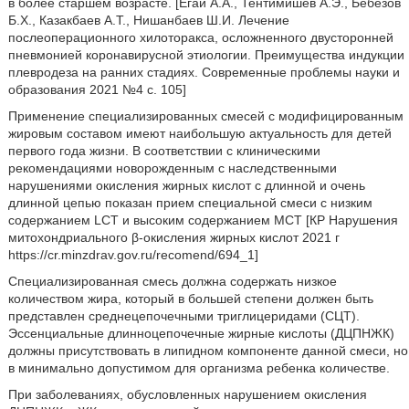
в более старшем возрасте. [Егай А.А., Тентимишев А.Э., Бебезов
Б.Х., Казакбаев А.Т., Нишанбаев Ш.И. Лечение
послеоперационного хилоторакса, осложненного двусторонней
пневмонией коронавирусной этиологии. Преимущества индукции
плевродеза на ранних стадиях. Современные проблемы науки и
образования 2021 №4 с. 105]
Применение специализированных смесей с модифицированным
жировым составом имеют наибольшую актуальность для детей
первого года жизни. В соответствии с клиническими
рекомендациями новорожденным с наследственными
нарушениями окисления жирных кислот с длинной и очень
длинной цепью показан прием специальной смеси с низким
содержанием LCT и высоким содержанием МСТ [КР Нарушения
митохондриального β-окисления жирных кислот 2021 г
https://cr.minzdrav.gov.ru/recomend/694_1]
Специализированная смесь должна содержать низкое
количеством жира, который в большей степени должен быть
представлен среднецепочечными триглицеридами (СЦТ).
Эссенциальные длинноцепочечные жирные кислоты (ДЦПНЖК)
должны присутствовать в липидном компоненте данной смеси, но
в минимально допустимом для организма ребенка количестве.
При заболеваниях, обусловленных нарушением окисления