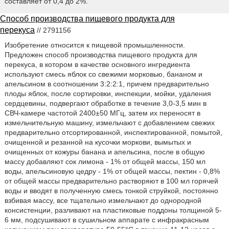
составляет от 0,4 до 2%.
Способ производства пищевого продукта для
перекуса
// 2791156
Изобретение относится к пищевой промышленности.
Предложен способ производства пищевого продукта для
перекуса, в котором в качестве основного ингредиента
используют смесь яблок со свежими морковью, бананом и
апельсином в соотношении 3:2:2:1, причем предварительно
плоды яблок, после сортировки, инспекции, мойки, удаления
сердцевины, подвергают обработке в течение 3,0-3,5 мин в
СВЧ-камере частотой 2400±50 МГц, затем их переносят в
измельчительную машину, измельчают с добавлением свежих
предварительно отсортированной, инспектированной, помытой,
очищенной и резанной на кусочки моркови, вымытых и
очищенных от кожуры банана и апельсина, после в общую
массу добавляют сок лимона - 1% от общей массы, 150 мл
воды, апельсиновую цедру - 1% от общей массы, пектин - 0,8%
от общей массы предварительно растворяют в 100 мл горячей
воды и вводят в полученную смесь тонкой струйкой, постоянно
взбивая массу, все тщательно измельчают до однородной
консистенции, разливают на пластиковые поддоны толщиной 5-
6 мм, подсушивают в сушильном аппарате с инфракрасным