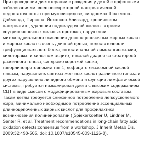
При проведении диетотерапии с рождения у детей с орфанными
заболеваниями: внешнесекреторной панкреатической
недостаточностью при муковисцидозе, синдромах Швахмана-
Даймонда, Пирсона, Йохансон-Близзард, хроническом
панкреатите, удалении поджелудочной железы, атрезии
внутрипеченочных желчных протоков; нарушении
митохондриального окисления длинноцепочечных жирных кислот
и жирных кислот с очень длинной цепью, недостаточности
трифункционального белка, интестинальной лимфангиоэктазии,
хилотораксе и хилезном асците, тяжелой диарее со стеатореей
различного генеза, синдроме короткой кишки;
гиперлипопротеинемии тип 1, дефиците лизосомной кислой
липазы, нарушениях синтеза желчных кислот различного генеза и
других нарушениях липидного обмена и функции лимфатической
системы, требуется низкожировая диета с высоким содержанием
СЦТ в виде смесей с модифицированным жировым составом.
Таким детям требуется сниженное потребление легкоусвояемого
жира, минимально необходимое потребление эссенциальных
длинноцепочечных жирных кислот для профилактики
возникновения полинейропатии ([Spiekerkoetter U, Lindner M,
Santer R, et al. Treatment recommendations in long-chain fatty acid
oxidation defects:consensus from a workshop. J Inherit Metab Dis.
2009;32:498-505. doi: 10.1007/s10545-009-1126-8).