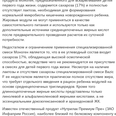
продукта Моноген, предназначенного для вскармливания детей
первого года жизни, содержится сахароза (17%) и полностью
отсутствует лактоза, необходимая для формирования
нормальной микробиоты кишечника новорожденного ребенка.
Жировые модули не могут применяться в качестве
самостоятельного питания и используются только как
дополнительные источники среднецепочечных жирных кислот
после предварительного проведения расчетов их суточной
потребности.
Недостатком и ограничением применения специализированной
смеси Моноген является то, что в ее углеводный состав входит
сахароза 17%, обладающая высокой осмотической
способностью, вследствие чего не рекомендуется ее присутствие
в смесях для детей первого года жизни. Несмотря на наличие
лактозы и отсутствие сахарозы специализированной смеси Bazic
F ее недостатком является практически полное отсутствие жира,
что требует отдельного введения в рацион ребенка модулей на
основе среднецепочечных триглицеридов. Кроме того
длинноцепочечные жирные кислоты представлены только
линолевой и альфалиноленовой жирными кислотами, а не
эссенциальными докозогексаеновой и арахидоновой ЖК.
Известен отечественный продукт «Нутрилак Премиум Пре» (ЗАО
Инфаприм Россия), наиболее близкий по белковому компоненту к