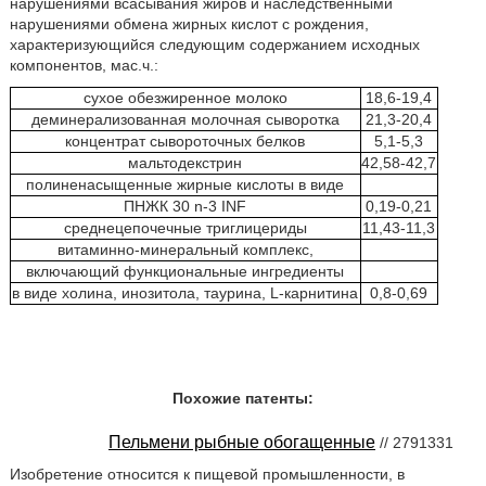
нарушениями всасывания жиров и наследственными
нарушениями обмена жирных кислот с рождения,
характеризующийся следующим содержанием исходных
компонентов, мас.ч.:
сухое обезжиренное молоко
18,6-19,4
деминерализованная молочная сыворотка
21,3-20,4
концентрат сывороточных белков
5,1-5,3
мальтодекстрин
42,58-42,7
полиненасыщенные жирные кислоты в виде
ПНЖК 30 n-3 INF
0,19-0,21
среднецепочечные триглицериды
11,43-11,3
витаминно-минеральный комплекс,
включающий функциональные ингредиенты
в виде холина, инозитола, таурина, L-карнитина
0,8-0,69
Похожие патенты:
Пельмени рыбные обогащенные
// 2791331
Изобретение относится к пищевой промышленности, в