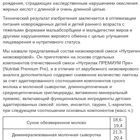
рождения, страдающих наследственным нарушением окисления
жирных кислот с длинной и очень длинной цепью.
Технический результат изобретения заключается в оптимизации
питания новорожденных детей и детей раннего возраста с
тяжелыми формами мальабсорбциии и мальдигестии жиров и
другими нарушениями жирового обмена с целью улучшения
пищеварения и нутритивного статуса.
Мы назвали предлагаемый состав низкожировой смеси «Нутриген
низкожировой». Он приготовлен на основе отдельных
компонентов отечественной смеси «Нутрилак ПРЕМИУМ Пре»
(Nutrilak Premium Pre), и в отличие от зарубежного низкожирового
аналога дополнительно содержит сниженное количество лактозы
за счет адаптированного соотношения компонентов сухого
молока и молочной сыворотки, длинноцепочечные и
среднецепочечные триглицериды, витаминно-минеральный
премикс, включающий функциональные ингредиенты детских
адаптированных смесей: холин, инозитол, таурин, L-карнитин,
при следующем соотношении основных компонентов (масс.ч.):
18,6-
Сухое обезжиренное молоко
19,4
21,3-
Деминерализованная молочная сыворотка
20,4