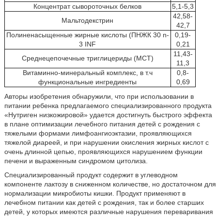
Концентрат сывороточных белков
5,1-5,3
42,58-
Мальтодекстрин
42,7
Полиненасыщенные жирные кислоты (ПНЖК 30 n-
0,19-
3 INF
0,21
11,43-
Среднецепочечные триглицериды (МСТ)
11,3
Витаминно-минеральный комплекс, в т.ч
0,8-
функциональные ингредиенты
0,69
Авторы изобретения обнаружили, что при использовании в
питании ребенка предлагаемого специализированного продукта
«Нутриген низкожировой» удается достигнуть быстрого эффекта
в плане оптимизации лечебного питания детей с рождения с
тяжелыми формами лимфоангиоэктазии, проявляющихся
тяжелой диареей, и при нарушении окисления жирных кислот с
очень длинной цепью, проявляющихся нарушением функции
печени и выраженным синдромом цитолиза.
Специализированный продукт содержит в углеводном
компоненте лактозу в сниженном количестве, но достаточном для
нормализации микробиоты кишки. Продукт применяют в
лечебном питании как детей с рождения, так и более старших
детей, у которых имеются различные нарушения переваривания