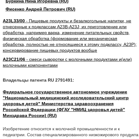
Буркина Нина Игоревна (RU)
Фисенко Андрей Петрович (RU)
A23L33/00
- Пищевые продукты и безалкогольные напитки, не
отнесенные к подклассам A23B-A23J; их приготовление или
обработка, например варка, изменение питательных свойств,
физическая обработка (формование или механическая
обработка, полностью не относящиеся к этому подклассу, A23P);
консервирование пищевых продуктов вообще
A23C21/06
- смеси сыворотки с молочными продуктами и(или)
молочными компонентами
Владельцы патента RU 2791491:
Федеральное государственное автономное учреждение
"Национальный медицинский исследовательский центр
здоровья детей" Министерства здравоохранения
Российской Федерации (ФГАУ "НМИЦ здоровья детей"
Минздрава России) (RU)
Изобретение относится к молочной промышленности и к
педиатрии. Состав специализированного низкожирового продукта