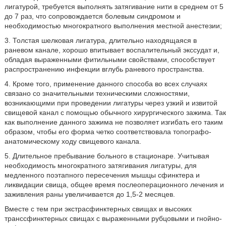
лигатурой, требуется выполнять затягивание нити в среднем от 5
до 7 раз, что сопровождается болевым синдромом и
необходимостью многократного выполнения местной анестезии;
3. Толстая шелковая лигатура, длительно находящаяся в
раневом канале, хорошо впитывает воспалительный экссудат и,
обладая выраженными фитильными свойствами, способствует
распространению инфекции вглубь раневого пространства.
4. Кроме того, применение данного способа во всех случаях
связано со значительными техническими сложностями,
возникающими при проведении лигатуры через узкий и извитой
свищевой канал с помощью обычного хирургического зажима. Так
как выполнение данного зажима не позволяет изгибать его таким
образом, чтобы его форма четко соответствовала топографо-
анатомическому ходу свищевого канала.
5. Длительное пребывание больного в стационаре. Учитывая
необходимость многократного затягивания лигатуры, для
медленного поэтапного пересечения мышцы сфинктера и
ликвидации свища, общее время послеоперационного лечения и
заживления раны увеличивается до 1,5-2 месяцев.
Вместе с тем при экстрасфинктерных свищах и высоких
транссфинктерных свищах с выраженными рубцовыми и гнойно-