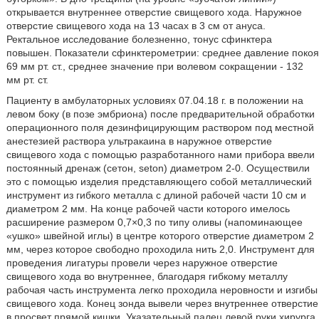
открывается внутреннее отверстие свищевого хода. Наружное
отверстие свищевого хода на 13 часах в 3 см от ануса.
Ректальное исследование болезненно, тонус сфинктера
повышен. Показатели сфинктерометрии: среднее давление покоя
69 мм рт. ст., среднее значение при волевом сокращении - 132
мм рт. ст.
Пациенту в амбулаторных условиях 07.04.18 г. в положении на
левом боку (в позе эмбриона) после предварительной обработки
операционного поля дезинфицирующим раствором под местной
анестезией раствора ультракаина в наружное отверстие
свищевого хода с помощью разработанного нами прибора ввели
постоянный дренаж (сетон, seton) диаметром 2-0. Осуществили
это с помощью изделия представляющего собой металлический
инструмент из гибкого металла с длиной рабочей части 10 см и
диаметром 2 мм. На конце рабочей части которого имелось
расширение размером 0,7×0,3 по типу оливы (напоминающее
«ушко» швейной иглы) в центре которого отверстие диаметром 2
мм, через которое свободно проходила нить 2,0. Инструмент для
проведения лигатуры провели через наружное отверстие
свищевого хода во внутреннее, благодаря гибкому металлу
рабочая часть инструмента легко проходила неровности и изгибы
свищевого хода. Конец зонда вывели через внутреннее отверстие
в просвет прямой кишки. Указательный палец левой руки хирурга