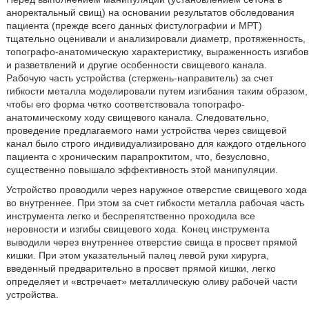
аноректальный свищ) на основании результатов обследования
пациента (прежде всего данных фистулографии и МРТ)
тщательно оценивали и анализировали диаметр, протяженность,
топографо-анатомическую характеристику, выраженность изгибов
и разветвлений и другие особенности свищевого канала.
Рабочую часть устройства (стержень-направитель) за счет
гибкости металла моделировали путем изгибания таким образом,
чтобы его форма четко соответствовала топографо-
анатомическому ходу свищевого канала. Следовательно,
проведение предлагаемого нами устройства через свищевой
канал было строго индивидуализировано для каждого отдельного
пациента с хроническим парапроктитом, что, безусловно,
существенно повышало эффективность этой манипуляции.
Устройство проводили через наружное отверстие свищевого хода
во внутреннее. При этом за счет гибкости металла рабочая часть
инструмента легко и беспрепятственно проходила все
неровности и изгибы свищевого хода. Конец инструмента
выводили через внутреннее отверстие свища в просвет прямой
кишки. При этом указательный палец левой руки хирурга,
введенный предварительно в просвет прямой кишки, легко
определяет и «встречает» металлическую оливу рабочей части
устройства.