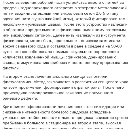
После выведения рабочей части устройства вместе с петлей за
пределы заднепроходного отверстия в отверстие металлической
петли вводили латексный или викриловый сетон 2,0 (по типу
вдевания нити в ушко швейной иглы), который фиксировали там
несколькими узловыми швами. После этого устройство извлекали
в обратном порядке вместе с фиксированным к нему латексным
или викриловым сетоном. Далее нить извлекали из инструмента,
фиксировали, может быть, правильнее: тонически затягивали
вокруг свищевого хода и оставляли в ране в среднем на 50-80
суток, что способствовало помимо визуального определения
количества вовлеченной мышцы сфинктера, дренированию
свища, стимулированию фиброза и постепенному прорезыванию
фистулы.
На втором этапе лечения анального свища выполняли
фистулотомию. Метод заключается в рассечении свищевого хода
на всем протяжении, формировании отрытой раны. После чего
происходило самопроизвольное заживление полученного
раневого дефекта.
Критериями эффективности лечения являются ликвидация или
снижение интенсивности болевого синдрома вследствие
уменьшения гнойно-воспалительного процесса, снижение сроков
пребывания больного в стационаре на втором этапе, высокая
физическая активность и трудоспособность пациента в раннем