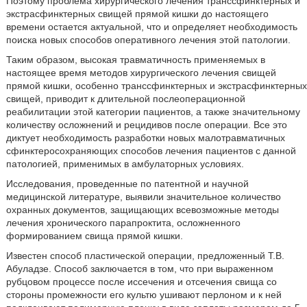
Поэтому проблема хирургического лечения транссфинктерных и
экстрасфинктерных свищей прямой кишки до настоящего
времени остается актуальной, что и определяет необходимость
поиска новых способов оперативного лечения этой патологии.
Таким образом, высокая травматичность применяемых в
настоящее время методов хирургического лечения свищей
прямой кишки, особенно транссфинктерных и экстрасфинктерных
свищей, приводит к длительной послеоперационной
реабилитации этой категории пациентов, а также значительному
количеству осложнений и рецидивов после операции. Все это
диктует необходимость разработки новых малотравматичных
сфинктеросохраняющих способов лечения пациентов с данной
патологией, применимых в амбулаторных условиях.
Исследования, проведенные по патентной и научной
медицинской литературе, выявили значительное количество
охранных документов, защищающих всевозможные методы
лечения хронического парапроктита, осложненного
формированием свища прямой кишки.
Известен способ пластической операции, предложенный Т.В.
Абуладзе. Способ заключается в том, что при выраженном
рубцовом процессе после иссечения и отсечения свища со
стороны промежности его культю ушивают перлоном и к ней