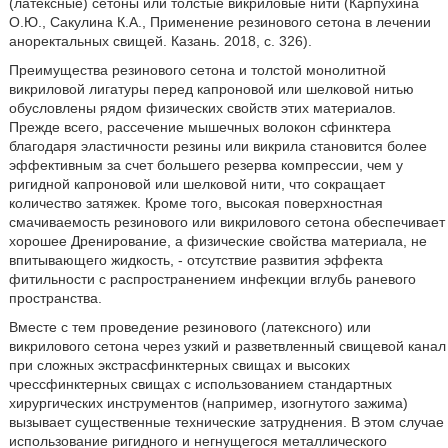
(латексные) сетоны или толстые викриловые нити (Карпухина
О.Ю., Сакулина К.А., Применение резинового сетона в лечении
аноректальных свищей. Казань. 2018, с. 326).
Преимущества резинового сетона и толстой монолитной
викриловой лигатуры перед капроновой или шелковой нитью
обусловлены рядом физических свойств этих материалов.
Прежде всего, рассечение мышечных волокон сфинктера
благодаря эластичности резины или викрила становится более
эффективным за счет большего резерва компрессии, чем у
ригидной капроновой или шелковой нити, что сокращает
количество затяжек. Кроме того, высокая поверхностная
смачиваемость резинового или викрилового сетона обеспечивает
хорошее Дренирование, а физические свойства материала, не
впитывающего жидкость, - отсутствие развития эффекта
фитильности с распространением инфекции вглубь раневого
пространства.
Вместе с тем проведение резинового (латексного) или
викрилового сетона через узкий и разветвленный свищевой канал
при сложных экстрасфинктерных свищах и высоких
чрессфинктерных свищах с использованием стандартных
хирургических инструментов (например, изогнутого зажима)
вызывает существенные технические затруднения. В этом случае
использование ригидного и негнущегося металлического