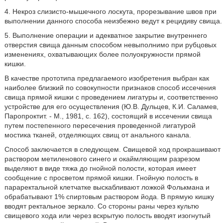
4. Некроз слизисто-мышечного лоскута, прорезывание швов при
выполнении данного способа неизбежно ведут к рецидиву свища.
5. Выполнение операции и адекватное закрытие внутреннего
отверстия свища данным способом невыполнимо при рубцовых
изменениях, охватывающих более полуокружности прямой
кишки.
В качестве прототипа предлагаемого изобретения выбран как
наиболее близкий по совокупности признаков способ иссечения
свища прямой кишки с проведением лигатуры и, соответственно
устройстве для его осуществления (Ю.В. Дульцев, К.И. Саламев,
Паропроктит. - М., 1981, с. 162), состоящий в иссечении свища
путем постепенного пересечения проведенной лигатурой
мостика тканей, отделяющих свищ от анального канала.
Способ заключается в следующем. Свищевой ход прокрашивают
раствором метиленового синего и окаймляющим разрезом
выделяют в виде тяжа до гнойной полости, которая имеет
сообщение с просветом прямой кишки. Гнойную полость в
параректальной клетчатке выскабливают ложкой Фолькмана и
обрабатывают 1% спиртовым раствором йода. В прямую кишку
вводят ректальное зеркало. Со стороны раны через культю
свищевого хода или через вскрытую полость вводят изогнутый