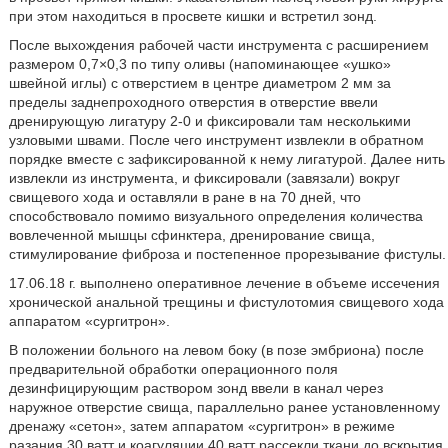
при этом находиться в просвете кишки и встретил зонд.
После выхождения рабочей части инструмента с расширением
размером 0,7×0,3 по типу оливы (напоминающее «ушко»
швейной иглы) с отверстием в центре диаметром 2 мм за
пределы заднепроходного отверстия в отверстие ввели
дренирующую лигатуру 2-0 и фиксировали там несколькими
узловыми швами. После чего инструмент извлекли в обратном
порядке вместе с зафиксированной к нему лигатурой. Далее нить
извлекли из инструмента, и фиксировали (завязали) вокруг
свищевого хода и оставляли в ране в на 70 дней, что
способствовало помимо визуального определения количества
вовлеченной мышцы сфинктера, дренирование свища,
стимулирование фиброза и постепенное прорезывание фистулы.
17.06.18 г. выполнено оперативное лечение в объеме иссечения
хронической анальной трещины и фистулотомия свищевого хода
аппаратом «сургитрон».
В положении больного на левом боку (в позе эмбриона) после
предварительной обработки операционного поля
дезинфицирующим раствором зонд ввели в канал через
наружное отверстие свища, параллельно ранее установленному
дренажу «сетон», затем аппаратом «сургитрон» в режиме
разания 30 ватт и коагуляции 40 ватт рассекли ткани до вскрытия