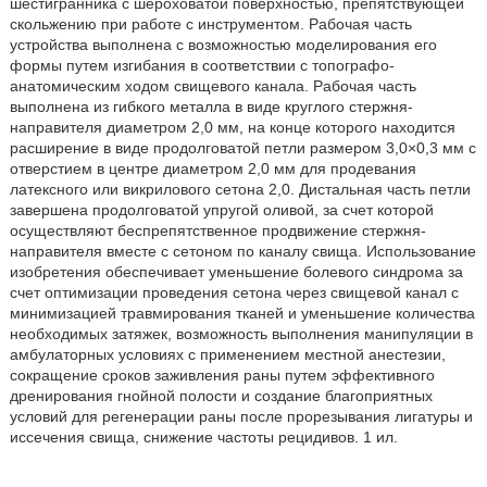
шестигранника с шероховатой поверхностью, препятствующей
скольжению при работе с инструментом. Рабочая часть
устройства выполнена с возможностью моделирования его
формы путем изгибания в соответствии с топографо-
анатомическим ходом свищевого канала. Рабочая часть
выполнена из гибкого металла в виде круглого стержня-
направителя диаметром 2,0 мм, на конце которого находится
расширение в виде продолговатой петли размером 3,0×0,3 мм с
отверстием в центре диаметром 2,0 мм для продевания
латексного или викрилового сетона 2,0. Дистальная часть петли
завершена продолговатой упругой оливой, за счет которой
осуществляют беспрепятственное продвижение стержня-
направителя вместе с сетоном по каналу свища. Использование
изобретения обеспечивает уменьшение болевого синдрома за
счет оптимизации проведения сетона через свищевой канал с
минимизацией травмирования тканей и уменьшение количества
необходимых затяжек, возможность выполнения манипуляции в
амбулаторных условиях с применением местной анестезии,
сокращение сроков заживления раны путем эффективного
дренирования гнойной полости и создание благоприятных
условий для регенерации раны после прорезывания лигатуры и
иссечения свища, снижение частоты рецидивов. 1 ил.