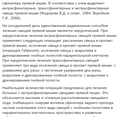
сфинктера прямой кишки. В соответствии с этим выделяют
интрасфинктерные, транссфинктерные и экстрасфинктерные
свищи прямой кишки (Федорова В.Д. и соавт., 1984; Воробьев
Г.И., 2006).
На сегодняшний день единственным радикальным способом
лечения свищей прямой кишки является хирургический. При
хирургическом лечении интрасфинктерных свищей прямой кишки
применяют следующие операции: рассечение свища в просвет
прямой кишки; иссечение свища в просвет прямой кишки
(операция Габриэля); иссечение свища с вскрытием и
дренированием гнойных полостей параректальной клетчатки.
При хирургическом лечении транссфинктерных свищей
применяют три вида иссечения свища в просвет прямой кишки: с
ушиванием дна раны; с частичным ушиванием дна раны,
вскрытием и дренированием гнойной полости; с вскрытием и
дренированием гнойной полости.
Наибольшее количество операций предложено для лечения
больных с экстрасфинктерными свищами прямой кишки. Это
объясняется высоким и сложным расположением свищевого
хода, огибающего снаружи волокна сфинктера заднего прохода,
частым сочетанием этого вида свищей с гнойными полостями в
параректальных клетчаточных пространствах и развитым