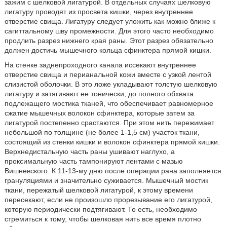
зажим с шелковой лигатурой. В отдельных случаях шелковую
лигатуру проводят из просвета кишки, через внутреннее
отверстие свища. Лигатуру следует уложить как можно ближе к
сагиттальному шву промежности. Для этого часто необходимо
продлить разрез нижнего края раны. Этот разрез обязательно
должен достичь мышечного кольца сфинктера прямой кишки.
На стенке заднепроходного канала иссекают внутреннее
отверстие свища и перианальной кожи вместе с узкой лентой
слизистой оболочки. В это ложе укладывают толстую шелковую
лигатуру и затягивают ее тонически, до полного обхвата
подлежащего мостика тканей, что обеспечивает равномерное
сжатие мышечных волокон сфинктера, которые затем за
лигатурой постепенно срастаются. При этом нить пережимает
небольшой по толщине (не более 1-1,5 см) участок ткани,
состоящий из стенки кишки и волокон сфинктера прямой кишки.
Верхнедистальную часть раны ушивают наглухо, а
проксимальную часть тампонируют лентами с мазью
Вишневского. К 11-13-му дню после операции рана заполняется
грануляциями и значительно суживается. Мышечный мостик
ткани, пережатый шелковой лигатурой, к этому времени
пересекают, если не произошло прорезывание его лигатурой,
которую периодически подтягивают. То есть, необходимо
стремиться к тому, чтобы шелковая нить все время плотно