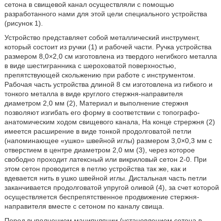
сетона в свищевой канал осуществляли с помощью
разработанного нами для этой цели специального устройства
(рисунок 1).
Устройство представляет собой металлический инструмент,
который состоит из ручки (1) и рабочей части. Ручка устройства
размером 8,0×2,0 см изготовлена из твердого негибкого металла
в виде шестигранника с шероховатой поверхностью,
препятствующей скольжению при работе с инструментом.
Рабочая часть устройства длиной 8 см изготовлена из гибкого и
тонкого металла в виде круглого стержня-направителя
диаметром 2,0 мм (2), Материал и выполнение стержня
позволяют изгибать его форму в соответствии с топографо-
анатомическим ходом свищевого канала, На конце стрержня (2)
имеется расширение в виде тонкой продолговатой петли
(напоминающее «ушко» швейной иглы) размером 3,0×0,3 мм с
отверстием в центре диаметром 2,0 мм (3), через которое
свободно проходит латексный или викриловый сетон 2-0. При
этом сетон проводится в петлю устройства так же, как и
вдевается нить в ушко швейной иглы. Дистальная часть петли
заканчивается продолговатой упругой оливой (4), за счет которой
осуществляется беспрепятственное продвижение стержня-
направителя вместе с сетоном по каналу свища.
Перед выполнением манипуляции (установлением сетона в