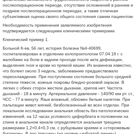
послеоперационном периоде, отсутствие осложнений в раннем и
позднем послеоперационном периодах, а также отличная
субъективная оценка своего общего состояния самим пациентом.
Необходимость применения заявляемого изобретения
подтверждается следующими клиническими примерами.
Клинический пример 1.
Больной К-ев, 56 лет, история болезни №4-40699,
госпитализирован в отделение колопроктологии 07.04.18 г. с
жалобами на боли в заднем проходе после акта дефекации,
выделения гноя и крови из прямой кишки. Из анамнеза известно,
что болеет около 3 недель, заболеванию предшествовало
переохлаждение. При поступлении состояние больного средней
степени тяжести, кожные покровы бледно-розовой окраски. В
легких с обеих сторон жесткое дыхание, хрипов нет. Частота
дыханий - 18 в минуту. Артериальное давление - 140/90 мм рт. ст.,
ЧСС - 77 в минуту. Язык влажный, обложен белым налетом. При
пальпации живот мягкий, безболезненный во всех отделах. При
локальном исследовании анальная область без патологических
изменений, на 12 часах условного циферблата в положении на
спине в анальном канале определяется анальная трещина
размерами 1,2×0,4×0,3 см, с рубцовыми краями и «сторожевым
бугорком». В дно трещины (на уровне «зубчатой линии»)