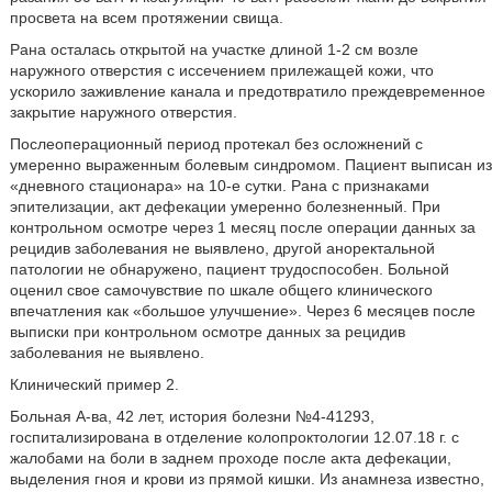
просвета на всем протяжении свища.
Рана осталась открытой на участке длиной 1-2 см возле
наружного отверстия с иссечением прилежащей кожи, что
ускорило заживление канала и предотвратило преждевременное
закрытие наружного отверстия.
Послеоперационный период протекал без осложнений с
умеренно выраженным болевым синдромом. Пациент выписан из
«дневного стационара» на 10-е сутки. Рана с признаками
эпителизации, акт дефекации умеренно болезненный. При
контрольном осмотре через 1 месяц после операции данных за
рецидив заболевания не выявлено, другой аноректальной
патологии не обнаружено, пациент трудоспособен. Больной
оценил свое самочувствие по шкале общего клинического
впечатления как «большое улучшение». Через 6 месяцев после
выписки при контрольном осмотре данных за рецидив
заболевания не выявлено.
Клинический пример 2.
Больная А-ва, 42 лет, история болезни №4-41293,
госпитализирована в отделение колопроктологии 12.07.18 г. с
жалобами на боли в заднем проходе после акта дефекации,
выделения гноя и крови из прямой кишки. Из анамнеза известно,