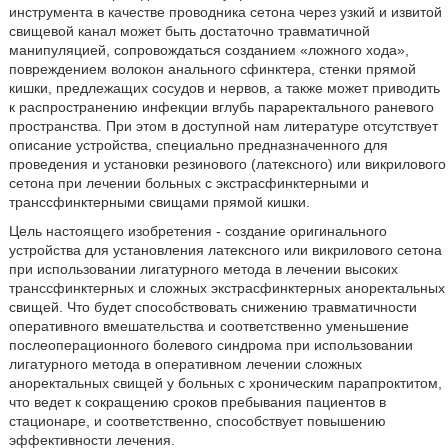
инструмента в качестве проводника сетона через узкий и извитой
свищевой канал может быть достаточно травматичной
манипуляцией, сопровождаться созданием «ложного хода»,
повреждением волокон анального сфинктера, стенки прямой
кишки, предлежащих сосудов и нервов, а также может приводить
к распространению инфекции вглубь параректального раневого
пространства. При этом в доступной нам литературе отсутствует
описание устройства, специально предназначенного для
проведения и установки резинового (латексного) или викрилового
сетона при лечении больных с экстрасфинктерными и
транссфинктерными свищами прямой кишки.
Цель настоящего изобретения - создание оригинального
устройства для установления латексного или викрилового сетона
при использовании лигатурного метода в лечении высоких
транссфинктерных и сложных экстрасфинктерных аноректальных
свищей. Что будет способствовать снижению травматичности
оперативного вмешательства и соответственно уменьшение
послеоперационного болевого синдрома при использовании
лигатурного метода в оперативном лечении сложных
аноректальных свищей у больных с хроническим парапроктитом,
что ведет к сокращению сроков пребывания пациентов в
стационаре, и соответственно, способствует повышению
эффективности лечения.