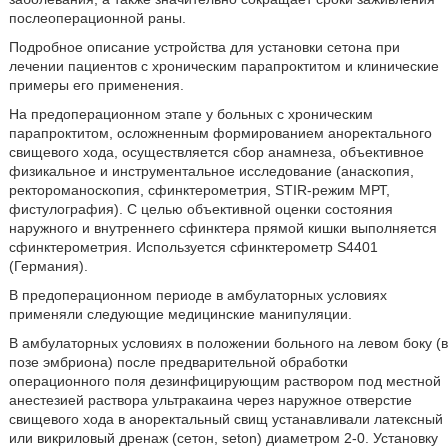
послеоперационной раны.
Подробное описание устройства для установки сетона при
лечении пациентов с хроническим парапроктитом и клинические
примеры его применения.
На предоперационном этапе у больных с хроническим
парапроктитом, осложненным формированием аноректального
свищевого хода, осуществляется сбор анамнеза, объективное
физикальное и инструментальное исследование (анаскопия,
ректороманоскопия, сфинктерометрия, STIR-режим МРТ,
фистулография). С целью объективной оценки состояния
наружного и внутреннего сфинктера прямой кишки выполняется
сфинктерометрия. Используется сфинктерометр S4401
(Германия).
В предоперационном периоде в амбулаторных условиях
применяли следующие медицинские манипуляции.
В амбулаторных условиях в положении больного на левом боку (в
позе эмбриона) после предварительной обработки
операционного поля дезинфицирующим раствором под местной
анестезией раствора ультракаина через наружное отверстие
свищевого хода в аноректальный свищ устанавливали латексный
или викриловый дренаж (сетон, seton) диаметром 2-0. Установку