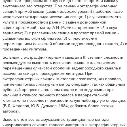
рубцовым процессом по ходу свища в стенке прямой кишки у
внутреннего его отверстия. При лечении экстрасфинктерных
свищей прямой кишки (свищи высокого уровня) наиболее часто
используют четыре вида иссечения свища: 1) с ушиванием его
культи в промежностной ране и с задней дозированной
сфинктеротомией - метод А.Н. Рыжиха, применяемый в двух
вариантах; 2) с рассечением свища в просвет прямой кишки и
ушиванием волокон сфинктера; 3) с пластическим
перемещением слизистой оболочки заднепроходного канала; 4) с
проведением лигатуры.
Больным с экстрасфинктерными свищами III степени сложности
рекомендуется выполнять иссечение свища с пластическим
перемещением слизистой оболочки заднепроходного канала и
иссечение свища с проведением лигатуры. При
экстрасфинктерных свищах IV степени сложности, как правило,
применим только лигатурный метод операции, так как обширный
рубцовый процесс в анальном канале и по ходу свища при
наличии активного гнойного процесса в параректальной
клетчатке не позволяет произвести какую-либо другую операцию.
(В.Д. Федоров, Ю.В. Дульцев, 1984; добавить более свежих
авторов).
Вместе с тем все вышеуказанные традиционные методы
хирургического лечения транссфинктерных и экстрасфинктерных