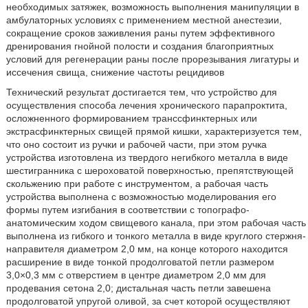
необходимых затяжек, возможность выполнения манипуляции в
амбулаторных условиях с применением местной анестезии,
сокращение сроков заживления раны путем эффективного
дренирования гнойной полости и создания благоприятных
условий для регенерации раны после прорезывания лигатуры и
иссечения свища, снижение частоты рецидивов
Технический результат достигается тем, что устройство для
осуществления способа лечения хронического парапроктита,
осложненного формированием транссфинктерных или
экстрасфинктерных свищей прямой кишки, характеризуется тем,
что оно состоит из ручки и рабочей части, при этом ручка
устройства изготовлена из твердого негибкого металла в виде
шестигранника с шероховатой поверхностью, препятствующей
скольжению при работе с инструментом, а рабочая часть
устройства выполнена с возможностью моделирования его
формы путем изгибания в соответствии с топографо-
анатомическим ходом свищевого канала, при этом рабочая часть
выполнена из гибкого и тонкого металла в виде круглого стержня-
направителя диаметром 2,0 мм, на конце которого находится
расширение в виде тонкой продолговатой петли размером
3,0×0,3 мм с отверстием в центре диаметром 2,0 мм для
продевания сетона 2,0; дистальная часть петли завешена
продолговатой упругой оливой, за счет которой осуществляют