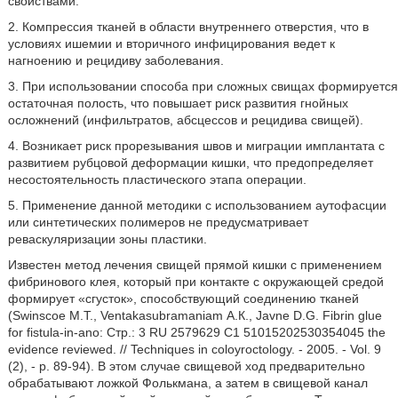
свойствами.
2. Компрессия тканей в области внутреннего отверстия, что в
условиях ишемии и вторичного инфицирования ведет к
нагноению и рецидиву заболевания.
3. При использовании способа при сложных свищах формируется
остаточная полость, что повышает риск развития гнойных
осложнений (инфильтратов, абсцессов и рецидива свищей).
4. Возникает риск прорезывания швов и миграции имплантата с
развитием рубцовой деформации кишки, что предопределяет
несостоятельность пластического этапа операции.
5. Применение данной методики с использованием аутофасции
или синтетических полимеров не предусматривает
реваскуляризации зоны пластики.
Известен метод лечения свищей прямой кишки с применением
фибринового клея, который при контакте с окружающей средой
формирует «сгусток», способствующий соединению тканей
(Swinscoe М.Т., Ventakasubramaniam А.К., Javne D.G. Fibrin glue
for fistula-in-ano: Стр.: 3 RU 2579629 C1 51015202530354045 the
evidence reviewed. // Techniques in coloyroctology. - 2005. - Vol. 9
(2), - p. 89-94). В этом случае свищевой ход предварительно
обрабатывают ложкой Фолькмана, а затем в свищевой канал