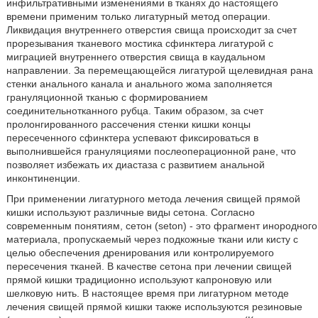
инфильтративными изменениями в тканях до настоящего
времени применим только лигатурный метод операции.
Ликвидация внутреннего отверстия свища происходит за счет
прорезывания тканевого мостика сфинктера лигатурой с
миграцией внутреннего отверстия свища в каудальном
направлении. За перемещающейся лигатурой щелевидная рана
стенки анального канала и анального жома заполняется
грануляционной тканью с формированием
соединительнотканного рубца. Таким образом, за счет
пролонгированного рассечения стенки кишки концы
пересеченного сфинктера успевают фиксироваться в
выполнившейся грануляциями послеоперационной ране, что
позволяет избежать их диастаза с развитием анальной
инконтиненции.
При применении лигатурного метода лечения свищей прямой
кишки используют различные виды сетона. Согласно
современным понятиям, сетон (seton) - это фрагмент инородного
материала, пропускаемый через подкожные ткани или кисту с
целью обеспечения дренирования или контролируемого
пересечения тканей. В качестве сетона при лечении свищей
прямой кишки традиционно используют капроновую или
шелковую нить. В настоящее время при лигатурном методе
лечения свищей прямой кишки также используются резиновые