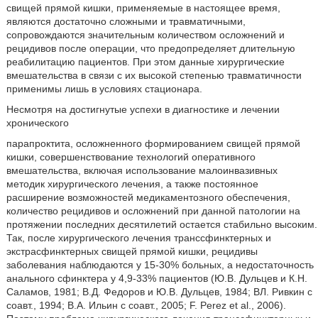
свищей прямой кишки, применяемые в настоящее время,
являются достаточно сложными и травматичными,
сопровождаются значительным количеством осложнений и
рецидивов после операции, что предопределяет длительную
реабилитацию пациентов. При этом данные хирургические
вмешательства в связи с их высокой степенью травматичности
применимы лишь в условиях стационара.
Несмотря на достигнутые успехи в диагностике и лечении
хронического
парапроктита, осложненного формированием свищей прямой
кишки, совершенствование технологий оперативного
вмешательства, включая использование малоинвазивных
методик хирургического лечения, а также постоянное
расширение возможностей медикаментозного обеспечения,
количество рецидивов и осложнений при данной патологии на
протяжении последних десятилетий остается стабильно высоким.
Так, после хирургического лечения транссфинктерных и
экстрасфинктерных свищей прямой кишки, рецидивы
заболевания наблюдаются у 15-30% больных, а недостаточность
анального сфинктера у 4,9-33% пациентов (Ю.В. Дульцев и К.Н.
Саламов, 1981; В.Д. Федоров и Ю.В. Дульцев, 1984; ВЛ. Ривкин с
соавт., 1994; В.А. Ильин с соавт., 2005; F. Perez et al., 2006).