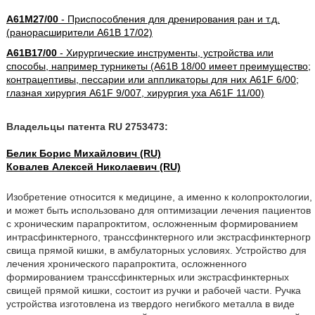
A61M27/00
- Приспособления для дренирования ран и т.д.
(ранорасширители A61B 17/02)
A61B17/00
- Хирургические инструменты, устройства или
способы, например турникеты (A61B 18/00 имеет преимущество;
контрацептивы, пессарии или аппликаторы для них A61F 6/00;
глазная хирургия A61F 9/007, хирургия уха A61F 11/00)
Владельцы патента RU 2753473:
Белик Борис Михайлович (RU)
Ковалев Алексей Николаевич (RU)
Изобретение относится к медицине, а именно к колопроктологии,
и может быть использовано для оптимизации лечения пациентов
с хроническим парапроктитом, осложненным формированием
интрасфинктерного, транссфинктерного или экстрасфинктерногр
свища прямой кишки, в амбулаторных условиях. Устройство для
лечения хронического парапроктита, осложненного
формированием транссфинктерных или экстрасфинктерных
свищей прямой кишки, состоит из ручки и рабочей части. Ручка
устройства изготовлена из твердого негибкого металла в виде