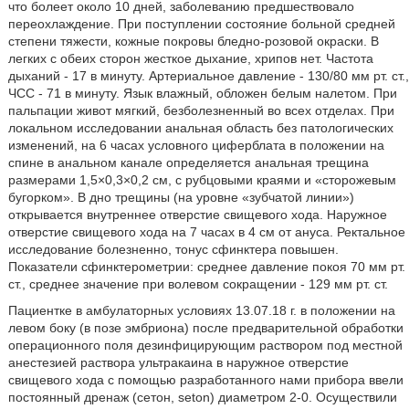
что болеет около 10 дней, заболеванию предшествовало
переохлаждение. При поступлении состояние больной средней
степени тяжести, кожные покровы бледно-розовой окраски. В
легких с обеих сторон жесткое дыхание, хрипов нет. Частота
дыханий - 17 в минуту. Артериальное давление - 130/80 мм рт. ст.,
ЧСС - 71 в минуту. Язык влажный, обложен белым налетом. При
пальпации живот мягкий, безболезненный во всех отделах. При
локальном исследовании анальная область без патологических
изменений, на 6 часах условного циферблата в положении на
спине в анальном канале определяется анальная трещина
размерами 1,5×0,3×0,2 см, с рубцовыми краями и «сторожевым
бугорком». В дно трещины (на уровне «зубчатой линии»)
открывается внутреннее отверстие свищевого хода. Наружное
отверстие свищевого хода на 7 часах в 4 см от ануса. Ректальное
исследование болезненно, тонус сфинктера повышен.
Показатели сфинктерометрии: среднее давление покоя 70 мм рт.
ст., среднее значение при волевом сокращении - 129 мм рт. ст.
Пациентке в амбулаторных условиях 13.07.18 г. в положении на
левом боку (в позе эмбриона) после предварительной обработки
операционного поля дезинфицирующим раствором под местной
анестезией раствора ультракаина в наружное отверстие
свищевого хода с помощью разработанного нами прибора ввели
постоянный дренаж (сетон, seton) диаметром 2-0. Осуществили