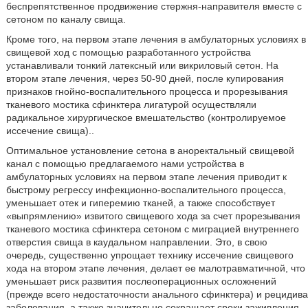
беспрепятственное продвижение стержня-направителя вместе с
сетоном по каналу свища.
Кроме того, на первом этапе лечения в амбулаторных условиях в
свищевой ход с помощью разработанного устройства
устанавливали тонкий латексный или викриловый сетон. На
втором этапе лечения, через 50-90 дней, после купирования
признаков гнойно-воспалительного процесса и прорезывания
тканевого мостика сфинктера лигатурой осуществляли
радикальное хирургическое вмешательство (контролируемое
иссечение свища)..
Оптимальное установление сетона в аноректальный свищевой
канал с помощью предлагаемого нами устройства в
амбулаторных условиях на первом этапе лечения приводит к
быстрому регрессу инфекционно-воспалительного процесса,
уменьшает отек и гиперемию тканей, а также способствует
«выпрямлению» извитого свищевого хода за счет прорезывания
тканевого мостика сфинктера сетоном с миграцией внутреннего
отверстия свища в каудальном направлении. Это, в свою
очередь, существенно упрощает технику иссечение свищевого
хода на втором этапе лечения, делает ее малотравматичной, что
уменьшает риск развития послеоперационных осложнений
(прежде всего недостаточности анального сфинктера) и рецидива
заболевания, а также значительно сокращает сроки заживления