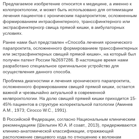
Предлагаемое изобретение относится к медицине, а именно к
колопроктологии, и может быть использовано для оптимизации
лечения пациентов с хроническим парапроктитом, осложненным
формированием интрасфинктерного, транссфинктерного или
экстрасфинктерногр свища прямой кишки, в амбулаторных
условиях.
Ранее нами был представлен «Способа лечения хронического
парапроктита, осложненного формированием транссфинктерных
или экстрасфинктерных свищей прямой кишки», на который был
получен патент России №2697286. В настоящее время нами
разработано специальное оригинальное устройство для
осуществления данного способа.
Проблема диагностики и лечения хронического парапроктита,
осложненного формированием свищей прямой кишки, остается
важной и чрезвычайно актуальной в современной
келвпроктологии. На долю свищей прямей кишки приходится 15-
45% пациентов в структуре колоректальной патологии (Аминев
A.M., 1973; Cirocco W.C., 1991).
В Российской Федерации, согласно Национальным клиническим
рекомендациям (Шелыгин Ю.А. И соавт., 2013), придерживаются
клинико-анатомической классификации, отражающей
расположение свищевого хода по отношению к волокнам