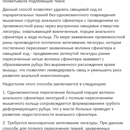
обхватывала подлежащие ткани.
Данный способ позволяет удалить свищевой ход из
параректальных тканей без одномоментного повреждения
мышечных структур анального сфинктера с проведением из
промежностной раны через внутреннее свищевое отверстие
лигатуры, охватывающей вовлеченные, порции анального
сфинктера а аиде кольца. По мере заживления промежностной
раны производится поэтапное затягивание лигатуры, которая
постепенно пересекает захваченные волокна сфинктера и
свищевой ход - продвижении затянутой лигатуры ранее
пересеченные нитью волокна сфинктера заживают с
образованием рубца без выраженного расхождения краев
мышцы, что позволяет ликвидировать свищ и уменьшить риск
развития анальной инконтиненции.
Недостатки этого способа заключаются в следующем:
1. Одномоментное пересечение большой порции волокон
анального сфинктера лигатурой с полным пересечением
мышечного кольца сопровождается формированием грубого
деформирующего рубца, что у масти больных приводит к
развитию недостаточности анального сфинктера.
2. Требуется многократное затягивание лигатуры. При данном
способе для полного пересечения тканей, захваченных