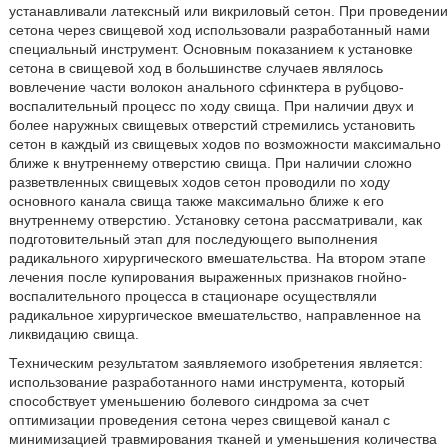
устанавливали латексный или викриловый сетон. При проведении
сетона через свищевой ход использовали разработанный нами
специальный инструмент. Основным показанием к установке
сетона в свищевой ход в большинстве случаев являлось
вовлечение части волокон анального сфинктера в рубцово-
воспалительный процесс по ходу свища. При наличии двух и
более наружных свищевых отверстий стремились установить
сетон в каждый из свищевых ходов по возможности максимально
ближе к внутреннему отверстию свища. При наличии сложно
разветвленных свищевых ходов сетон проводили по ходу
основного канала свища также максимально ближе к его
внутреннему отверстию. Установку сетона рассматривали, как
подготовительный этап для последующего выполнения
радикального хирургического вмешательства. На втором этапе
лечения после купирования выраженных признаков гнойно-
воспалительного процесса в стационаре осуществляли
радикальное хирургическое вмешательство, направленное на
ликвидацию свища.
Техническим результатом заявляемого изобретения является:
использование разработанного нами инструмента, который
способствует уменьшению болевого синдрома за счет
оптимизации проведения сетона через свищевой канал с
минимизацией травмирования тканей и уменьшения количества