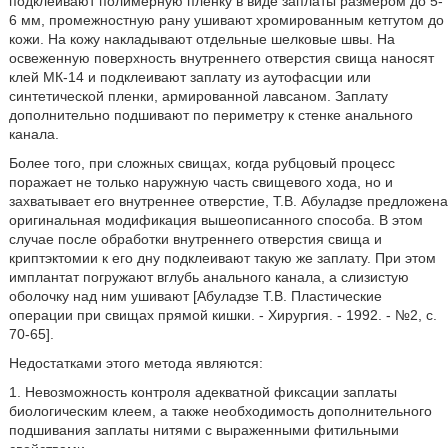
подклеивают полимерную пленку в виде заплаты размером до 5-
6 мм, промежностную рану ушивают хромированным кетгутом до
кожи. На кожу накладывают отдельные шелковые швы. На
освеженную поверхность внутреннего отверстия свища наносят
клей МК-14 и подклеивают заплату из аутофасции или
синтетической пленки, армированной лавсаном. Заплату
дополнительно подшивают по периметру к стенке анального
канала.
Более того, при сложных свищах, когда рубцовый процесс
поражает не только наружную часть свищевого хода, но и
захватывает его внутреннее отверстие, Т.В. Абуладзе предложена
оригинальная модификация вышеописанного способа. В этом
случае после обработки внутреннего отверстия свища и
криптэктомии к его дну подклеивают такую же заплату. При этом
имплантат погружают вглубь анального канала, а слизистую
оболочку над ним ушивают [Абуладзе Т.В. Пластические
операции при свищах прямой кишки. - Хирургия. - 1992. - №2, с.
70-65].
Недостатками этого метода являются:
1. Невозможность контроля адекватной фиксации заплаты
биологическим клеем, а также необходимость дополнительного
подшивания заплаты нитями с выраженными фитильными