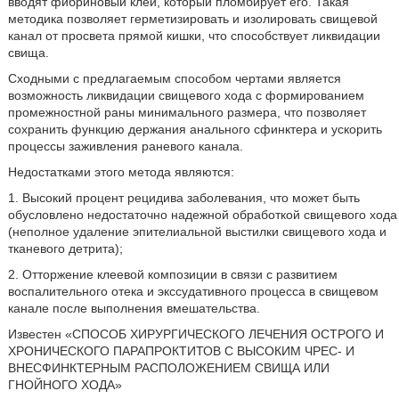
вводят фибриновый клей, который пломбирует его. Такая
методика позволяет герметизировать и изолировать свищевой
канал от просвета прямой кишки, что способствует ликвидации
свища.
Сходными с предлагаемым способом чертами является
возможность ликвидации свищевого хода с формированием
промежностной раны минимального размера, что позволяет
сохранить функцию держания анального сфинктера и ускорить
процессы заживления раневого канала.
Недостатками этого метода являются:
1. Высокий процент рецидива заболевания, что может быть
обусловлено недостаточно надежной обработкой свищевого хода
(неполное удаление эпителиальной выстилки свищевого хода и
тканевого детрита);
2. Отторжение клеевой композиции в связи с развитием
воспалительного отека и экссудативного процесса в свищевом
канале после выполнения вмешательства.
Известен «СПОСОБ ХИРУРГИЧЕСКОГО ЛЕЧЕНИЯ ОСТРОГО И
ХРОНИЧЕСКОГО ПАРАПРОКТИТОВ С ВЫСОКИМ ЧРЕС- И
ВНЕСФИНКТЕРНЫМ РАСПОЛОЖЕНИЕМ СВИЩА ИЛИ
ГНОЙНОГО ХОДА»