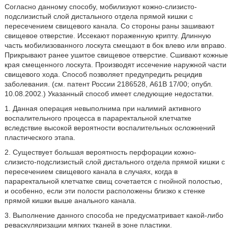
Согласно данному способу, мобилизуют кожно-слизисто-
подслизистый слой дистального отдела прямой кишки с
пересечением свищевого канала. Со стороны раны зашивают
свищевое отверстие. Иссекают пораженную крипту. Длинную
часть мобилизованного лоскута смещают в бок влево или вправо.
Прикрывают ранее ушитое свищевое отверстие. Сшивают кожные
края смещенного лоскута. Производят иссечение наружной части
свищевого хода. Способ позволяет предупредить рецидив
заболевания. (см. патент России 2186528, А61В 17/00; опубл.
10.08.2002.) Указанный способ имеет следующие недостатки.
1. Данная операция невыполнима при налимий активного
воспалительного процесса в параректальной клетчатке
вследствие высокой вероятности воспалительных осложнений
пластического этапа.
2. Существует большая вероятность перфорации кожно-
слизисто-подслизистый слой дистального отдела прямой кишки с
пересечением свищевого канала в случаях, когда в
параректальной клетчатке свищ сочетается с гнойной полостью,
и особенно, если эти полости расположены близко к стенке
прямой кишки выше анального канала.
3. Выполнение данного способа не предусматривает какой-либо
реваскуляризации мягких тканей в зоне пластики.