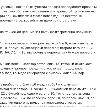
условиях покоя (в отсутствии поезда) посредством проверки
тому способствует сохранение электрической цепи в месте
яции при критическом месте повреждения некоторые
овреждение рельсовой нити даже при отсутствии
лектрическая цепь может быть кратковременно нарушена,
4, тележка первого и второго вагонов 5 и 6, колесные пары
9 и 10, элементы автосцепки первого и второго вагонов 11 и
ГЛОНАСС 14 и 15, низкоомные перемычки к буксам первого и
ый элемент - изолятор автосцепки 13, который исключает
оследних вагонов поезда, что исключает продольное
т выводы выхода генератора с буксами колесных пар
в приборного блока 16 между собой и с шунтами,
вывод генератора 21 соединен низкоомной перемычкой 17 с
 22 с буксой последнего вагона 10. Ток от одного вывода
по рельсам 3 и 4, по колесной паре 10, по перемычке 18, по
еждении одного из рельс ток генератора снижается,