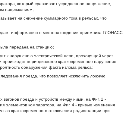
аратора, который сравнивает усредненное напряжение,
щим напряжением;
азывает на снижение суммарного тока в рельсах, что
передает информацию о местонахождении приемника ГЛОНАСС
была передана на станцию;
одит к нарушению электрической цепи, проходящей через
и происходит периодическое кратковременное нарушение
ероятность обнаружения факта излома рельса;
ледования поезда, что позволяет исключить ложную
ух вагонов поезда и устройств между ними, на Фиг. 2 -
ния элементов компаратора, на Фиг. 4 - кривые изменения
ульса кратковременного отключения радиостанции при