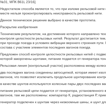
№31, МПК B61L 23/16].
Недостатком способа является то, что при изломе рельсовой нити 
месте нельзя проконтролировать неисправность рельсовой нити.
Данное техническое решение выбрано в качестве прототипа.
Раскрытие изобретения
Техническим результатом, на достижение которого направлено те
контроля целостности рельсовых нитей. Результат достигается тем
при проходе поезда в условиях вибрации верхнего строения пути.
состава с участием элементов последних вагонов поезда.
Предложен способ контроля целостности рельсовых нитей с подви
которой закорочены шунтами, питание подается от генератора тон
Рельсовая линия (контрольный участок) расположена между колес
два последних вагона соединены автосцепкой, которая имеет изо
вагонов, что позволяет исключить продольное шунтирование контр
в качестве шунтов используются колесные пары двух последних ва
питание рельсовой цепи подается от генератора, установленного 
вагонов, там же расположены: компаратор К, радиостанция Р, пр
генератор подключен к шунтам через низкоомные шины, и шунт дл