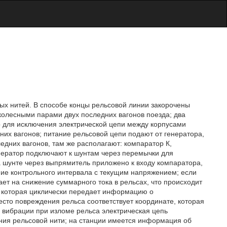
вых нитей. В способе концы рельсовой линии закорочены
колесными парами двух последних вагонов поезда; два
р для исключения электрической цепи между корпусами
них вагонов; питание рельсовой цепи подают от генератора,
едних вагонов, там же располагают: компаратор К,
нератор подключают к шунтам через перемычки для
 шунте через выпрямитель приложено к входу компаратора,
ие контрольного интервала с текущим напряжением; если
ает на снижение суммарного тока в рельсах, что происходит
, которая циклически передает информацию о
то повреждения рельса соответствует координате, которая
 вибрации при изломе рельса электрическая цепь
ния рельсовой нити; на станции имеется информация об