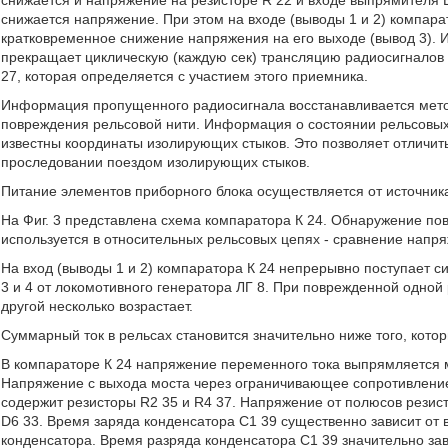
снижается и напряжение на резисторе R 22 и входе выпрямителя В 
снижается напряжение. При этом на входе (выводы 1 и 2) компара
кратковременное снижение напряжения на его выходе (вывод 3). 
прекращает циклическую (каждую сек) трансляцию радиосигнало
27, которая определяется с участием этого приемника.
Информация пропущенного радиосигнала восстанавливается метод
повреждения рельсовой нити. Информация о состоянии рельсовых
известны координаты изолирующих стыков. Это позволяет отличи
проследовании поездом изолирующих стыков.
Питание элементов приборного блока осуществляется от источник
На Фиг. 3 представлена схема компаратора К 24. Обнаружение по
используется в относительных рельсовых цепях - сравнение нап
На вход (выводы 1 и 2) компаратора К 24 непрерывно поступает сиг
3 и 4 от локомотивного генератора ЛГ 8. При поврежденной одной ре
другой несколько возрастает.
Суммарный ток в рельсах становится значительно ниже того, кото
В компараторе К 24 напряжение переменного тока выпрямляется мо
Напряжение с выхода моста через ограничивающее сопротивлени
содержит резисторы R2 35 и R4 37. Напряжение от полюсов резист
D6 33. Время заряда конденсатора С1 39 существенно зависит от 
конденсатора. Время разряда конденсатора С1 39 значительно зав