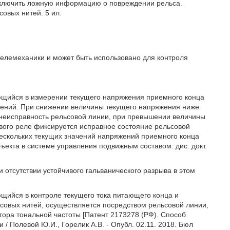
исключить ложную информацию о повреждении рельса.
овых нитей. 5 ил.
телемеханики и может быть использовано для контроля
ающийся в измерении текущего напряжения приемного конца
жений. При снижении величины текущего напряжения ниже
 неисправность рельсовой линии, при превышении величины
вого реле фиксируется исправное состояние рельсовой
ескольких текущих значений напряжений приемного конца
екта в системе управления подвижным составом: дис. докт.
и отсутствии устойчивого гальванического разрыва в этом
ющийся в контроле текущего тока питающего конца и
ьсовых нитей, осуществляется посредством рельсовой линии,
тора тональной частоты [Патент 2173278 (РФ). Способ
 / Полевой Ю.И., Горелик А.В. - Опубл. 02.11. 2018. Бюл