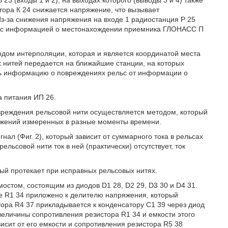
23 (входы 1 и 2), на выходах которого (выводы 3 и 4) также
тора К 24 снижается напряжение, что вызывает
Из-за снижения напряжения на входе 1 радиостанция Р 25
в с информацией о местонахождении приемника ГЛОНАСС П
ом интерполяции, которая и является координатой места
 нитей передается на ближайшие станции, на которых
ть информацию о повреждениях рельс от информации о
а питания ИП 26.
вреждения рельсовой нити осуществляется методом, который
ряжений измеренных в разные моменты времени.
нал (Фиг. 2), который зависит от суммарного тока в рельсах
льсовой нити ток в ней (практически) отсутствует, ток
рый протекает при исправных рельсовых нитях.
стом, состоящим из диодов D1 28, D2 29, D3 30 и D4 31.
е R1 34 приложено к делителю напряжения, который
ора R4 37 прикладывается к конденсатору С1 39 через диод
величины сопротивления резистора R1 34 и емкости этого
исит от его емкости и сопротивления резистора R5 38