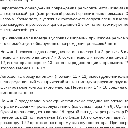
Вероятность обнаружения повреждения рельсовой нити (излома) в 
электрической цеп (контрольный режим) сравнительно невысока. Э
излома. Кроме того, в условиях критического сопротивления изол
разновидности рельсовых цепей длиной 2,5 км не контролируют п
электрической цепи.
При движущемся поезде в условиях вибрации при изломе рельса э
что способствует обнаружению повреждения рельсовой нити.
На Фиг. 1 показаны два последних вагона поезда 1 и 2, рельсы 3 и 
первого и второго вагонов 7 и 8, буксы первого и второго вагонов 
12, изолятор автосцепки 13, антенны радиостанции и приемника 
второго вагонов 17 и 18.
Автосцепка между вагонами (позиции 11 и 12) имеет дополнительн
непосредственный электрический контакт между корпусами двух п
шунтирование контрольного участка. Перемычки 17 и 18 соединяю
смежных вагонов.
На Фиг. 2 представлена электрическая схема соединения элементо
ограничивающими рельсовую линию (колесные пары 7 и 8). Один 
буксой предпоследнего вагона 19, другой вывод - через резистор R
генератора 21 по перемычке 17, по буксе 19, по колесной паре 7, 
резистору R 22 протекает ко второму выводу генератора. При повр