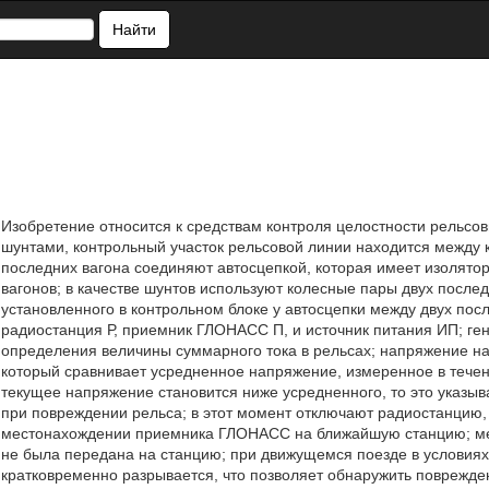
Найти
Изобретение относится к средствам контроля целостности рельсо
шунтами, контрольный участок рельсовой линии находится между 
последних вагона соединяют автосцепкой, которая имеет изолято
вагонов; в качестве шунтов используют колесные пары двух послед
установленного в контрольном блоке у автосцепки между двух посл
радиостанция Р, приемник ГЛОНАСС П, и источник питания ИП; ге
определения величины суммарного тока в рельсах; напряжение на
который сравнивает усредненное напряжение, измеренное в течен
текущее напряжение становится ниже усредненного, то это указыв
при повреждении рельса; в этот момент отключают радиостанцию
местонахождении приемника ГЛОНАСС на ближайшую станцию; мес
не была передана на станцию; при движущемся поезде в условиях
кратковременно разрывается, что позволяет обнаружить поврежде