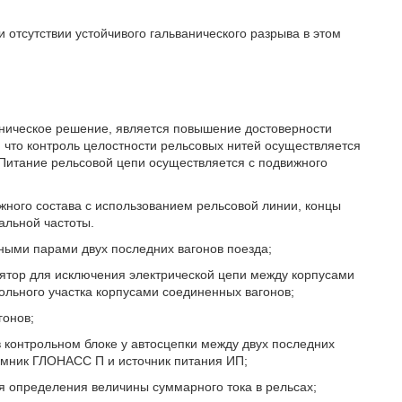
и отсутствии устойчивого гальванического разрыва в этом
хническое решение, является повышение достоверности
, что контроль целостности рельсовых нитей осуществляется
 Питание рельсовой цепи осуществляется с подвижного
жного состава с использованием рельсовой линии, концы
альной частоты.
ными парами двух последних вагонов поезда;
лятор для исключения электрической цепи между корпусами
ольного участка корпусами соединенных вагонов;
гонов;
в контрольном блоке у автосцепки между двух последних
иемник ГЛОНАСС П и источник питания ИП;
я определения величины суммарного тока в рельсах;