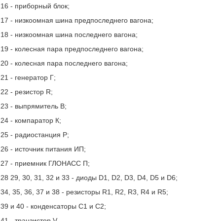
16 - приборный блок;
17 - низкоомная шина предпоследнего вагона;
18 - низкоомная шина последнего вагона;
19 - колесная пара предпоследнего вагона;
20 - колесная пара последнего вагона;
21 - генератор Г;
22 - резистор R;
23 - выпрямитель В;
24 - компаратор К;
25 - радиостанция Р;
26 - источник питания ИП;
27 - приемник ГЛОНАСС П;
28 29, 30, 31, 32 и 33 - диоды D1, D2, D3, D4, D5 и D6;
34, 35, 36, 37 и 38 - резисторы R1, R2, R3, R4 и R5;
39 и 40 - конденсаторы С1 и С2;
41 - транзистор V.