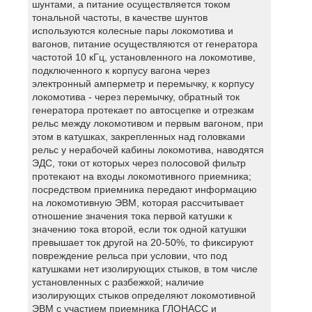
шунтами, а питание осуществляется током
тональной частоты, в качестве шунтов
используются колесные пары локомотива и
вагонов, питание осуществляются от генератора
частотой 10 кГц, установленного на локомотиве,
подключенного к корпусу вагона через
электронный амперметр и перемычку, к корпусу
локомотива - через перемычку, обратный ток
генератора протекает по автосцепке и отрезкам
рельс между локомотивом и первым вагоном, при
этом в катушках, закрепленных над головками
рельс у нерабочей кабины локомотива, наводятся
ЭДС, токи от которых через полосовой фильтр
протекают на входы локомотивного приемника;
посредством приемника передают информацию
на локомотивную ЭВМ, которая рассчитывает
отношение значения тока первой катушки к
значению тока второй, если ток одной катушки
превышает ток другой на 20-50%, то фиксируют
повреждение рельса при условии, что под
катушками нет изолирующих стыков, в том числе
установленных с разбежкой; наличие
изолирующих стыков определяют локомотивной
ЭВМ с участием приемника ГЛОНАСС и