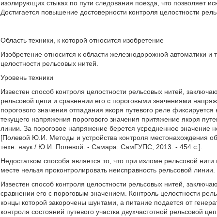
изолирующих стыках по пути следования поезда, что позволяет 
Достигается повышение достоверности контроля целостности рельс
Область техники, к которой относится изобретение
Изобретение относится к области железнодорожной автоматики и 
целостности рельсовых нитей.
Уровень техники
Известен способ контроля целостности рельсовых нитей, заключ
рельсовой цепи и сравнении его с пороговыми значениями напря
порогового значения отпадания якоря путевого реле фиксируется
текущего напряжения порогового значения притяжение якоря путе
линии. За пороговое напряжение берется усредненное значение н
[Полевой Ю.И. Методы и устройства контроля местонахождения объ
техн. наук / Ю.И. Полевой. - Самара: СамГУПС, 2013. - 454 с.].
Недостатком способа является то, что при изломе рельсовой нити 
месте нельзя проконтролировать неисправность рельсовой линии.
Известен способ контроля целостности рельсовых нитей, заключа
сравнении его с пороговым значением. Контроль целостности рел
концы которой закорочены шунтами, а питание подается от генера
контроля состояний путевого участка двухчастотной рельсовой цепи