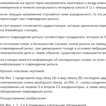
напряжение на шунте через выпрямитель приложено к входу комп
измеренное в течение контрольного интервала (около 5 с) с теку
если текущее напряжение становится ниже усредненного, то это ук
происходит при повреждении рельса;
в этот момент отключается радиостанция, которая циклически 
на ближайшую станцию;
место повреждения рельса соответствует координате, которая не 
в состоянии покоя, в большинстве случаев, излом рельса не прив
поврежденный рельс, при движущемся поезде в условиях вибраци
электрической цепи и, таким образом, существенно повышается в
на станции имеется информация об изолирующих стыках по пути с
информацию о повреждении рельса.
Краткое описание чертежей
На Фиг. 1 представлен вид сбоку (А) и вид сверху (Б) последних дв
электрическая схема приборного блока, на Фиг. 3 - схема соедине
напряжения на первом О и втором С2 конденсаторах, а также имп
обнаружении повреждения рельс.
Осуществление изобретения
На Фиг. 1, 2, 3 и 4 приведены следующие обозначения: