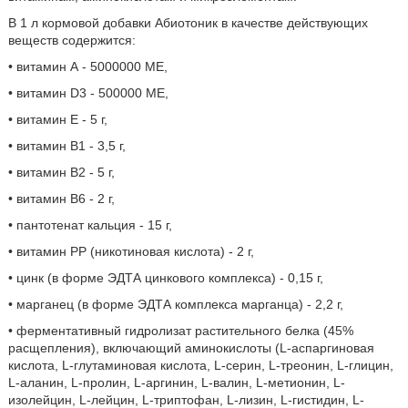
В 1 л кормовой добавки Абиотоник в качестве действующих
веществ содержится:
• витамин А - 5000000 ME,
• витамин D3 - 500000 ME,
• витамин Е - 5 г,
• витамин В1 - 3,5 г,
• витамин В2 - 5 г,
• витамин В6 - 2 г,
• пантотенат кальция - 15 г,
• витамин РР (никотиновая кислота) - 2 г,
• цинк (в форме ЭДТА цинкового комплекса) - 0,15 г,
• марганец (в форме ЭДТА комплекса марганца) - 2,2 г,
• ферментативный гидролизат растительного белка (45%
расщепления), включающий аминокислоты (L-аспаргиновая
кислота, L-глутаминовая кислота, L-серин, L-треонин, L-глицин,
L-аланин, L-пролин, L-аргинин, L-валин, L-метионин, L-
изолейцин, L-лейцин, L-триптофан, L-лизин, L-гистидин, L-