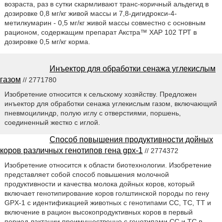
возраста, раз в сутки скармливают транс-коричный альдегид в
дозировке 0,8 мг/кг живой массы и 7,8-дигидрокси-4-
метилкумарин - 0,5 мг/кг живой массы совместно с основным
рационом, содержащим препарат Акстра™ ХАР 102 ТРТ в
дозировке 0,5 мг/кг корма.
Инъектор для обработки сенажа углекислым
газом
// 2771780
Изобретение относится к сельскому хозяйству. Предложен
инъектор для обработки сенажа углекислым газом, включающий
пневмоцилиндр, полую иглу с отверстиями, поршень,
соединенный жестко с иглой.
Способ повышения продуктивности дойных
коров различных генотипов гена gpx-1
// 2774372
Изобретение относится к области биотехнологии. Изобретение
представляет собой способ повышения молочной
продуктивности и качества молока дойных коров, который
включает генотипирование коров голштинской породы по гену
GPX-1 с идентификацией животных с генотипами СС, ТС, ТТ и
включение в рацион высокопродуктивных коров в первый
период лактации преимущественно с генотипами СС и ТС в