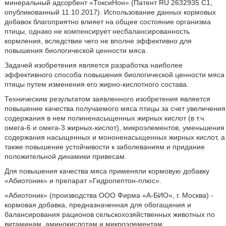
минеральный адсорбент «ТоксиНон» (Патент RU 2632935 С1,
опубликованный 11.10.2017). Использование данных кормовых
добавок благоприятно влияет на общее состояние организма
птицы, однако не компенсирует несбалансированность
кормления, вследствие чего не вполне эффективно для
повышения биологической ценности мяса.
Задачей изобретения является разработка наиболее
эффективного способа повышения биологической ценности мяса
птицы путем изменения его жирно-кислотного состава.
Техническим результатом заявленного изобретения является
повышение качества получаемого мяса птицы за счет увеличения
содержания в нем полиненасыщенных жирных кислот (в т.ч.
омега-6 и омега-3 жирных-кислот), микроэлементов, уменьшения
содержания насыщенных и мононенасыщенных жирных кислот, а
также повышение устойчивости к заболеваниям и придание
положительной динамики привесам.
Для повышения качества мяса применяли кормовую добавку
«Абиотоник» и препарат «Гидропептон-плюс».
«Абиотоник» (производства ООО Фирма «А-БИО», г. Москва) -
кормовая добавка, предназначенная для обогащения и
балансирования рационов сельскохозяйственных животных по
витаминам, аминокислотам и микроэлементам.