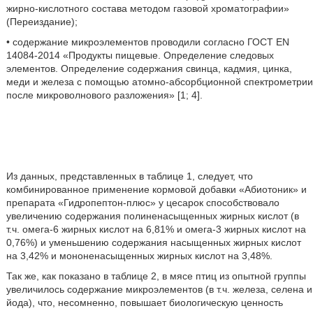
жирно-кислотного состава методом газовой хроматографии»
(Переиздание);
• содержание микроэлементов проводили согласно ГОСТ EN
14084-2014 «Продукты пищевые. Определение следовых
элементов. Определение содержания свинца, кадмия, цинка,
меди и железа с помощью атомно-абсорбционной спектрометрии
после микроволнового разложения» [1; 4].
Из данных, представленных в таблице 1, следует, что
комбинированное применение кормовой добавки «Абиотоник» и
препарата «Гидропептон-плюс» у цесарок способствовало
увеличению содержания полиненасыщенных жирных кислот (в
т.ч. омега-6 жирных кислот на 6,81% и омега-3 жирных кислот на
0,76%) и уменьшению содержания насыщенных жирных кислот
на 3,42% и мононенасыщенных жирных кислот на 3,48%.
Так же, как показано в таблице 2, в мясе птиц из опытной группы
увеличилось содержание микроэлементов (в т.ч. железа, селена и
йода), что, несомненно, повышает биологическую ценность