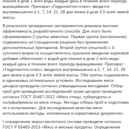
поения в дозе 1 мл/л воды каждый день в течение всего периода
выращивания. Препарат «Гидропептон-плюс» вводится
внутримышечно в 1, 7, 14, 21, 28 дни жизни в дозе 0,5 мл/кг живой
массы.
В результате проведенных экспериментов доказана высокая
эффективность разработанного способа. Для этого было
сформировано 2 группы животных. Первая группа (контрольная)
содержалась на стандартном рационе без применения
дополнительных препаратов. Второй группе (опытной) с 3-
суточного возраста осуществлялось оральное введение кормовой
добавки «Абиотоник» с водой для поения в дозе 1 мл/л воды
каждый день в течение всего периода выращивания. Препарат
«Гидропептон-плюс» вводился внутримышечно в 1, 7, 14, 21, 28
дни жизни в дозе 0,5 мл/кг живой массы. Обе группы содержались
в одинаковых оптимальных условиях. Исследования мяса
цесарок проводили согласно утвержденным методикам. Отбор
проб для проведения исследований тушек цесарок проводили
согласно ГОСТ 31467-2012 «Мясо птицы, субпродукты и
полуфабрикаты из мяса птицы. Методы отбора проб и подготовка
их к испытаниям». Для исследования качества мяса
использовали методы, изложенные в нормативных документах:
• определение жирно-кислотного состава проводили согласно
ГОСТ Р 55483-2013 «Мясо и мясные продукты. Определение