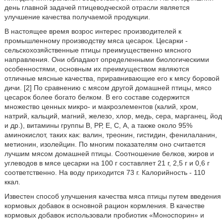
день главной задачей птицеводческой отрасли является
улучшение качества получаемой продукции.
В настоящее время возрос интерес производителей к
промышленному производству мяса цесарок. Цесарки -
сельскохозяйственные птицы преимущественно мясного
направления. Они обладают определенными биологическими
особенностями, основным их преимуществом являются
отличные мясные качества, приравнивающие его к мясу боровой
дичи. [2] По сравнению с мясом другой домашней птицы, мясо
цесарок более богато белком. В его составе содержится
множество ценных микро- и макроэлементов (калий, хром,
натрий, кальций, магний, железо, хлор, медь, сера, марганец, йод
и др.), витамины группы В, РР, Е, С, А, а также около 95%
аминокислот, таких как: валин, треонин, гистидин, фенилаланин,
метионин, изолейцин. По многим показателям оно считается
лучшим мясом домашней птицы. Соотношение белков, жиров и
углеводов в мясе цесарки на 100 г составляет 21 г, 2,5 г и 0,6 г
соответственно. На воду приходится 73 г. Калорийность - 110
ккал.
Известен способ улучшения качества мяса птицы путем введения
кормовых добавок в основной рацион кормления. В качестве
кормовых добавок использовали пробиотик «Моноспорин» и