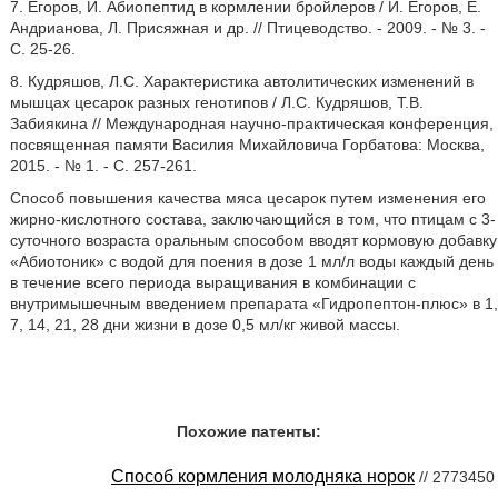
7. Егоров, И. Абиопептид в кормлении бройлеров / И. Егоров, Е.
Андрианова, Л. Присяжная и др. // Птицеводство. - 2009. - № 3. -
С. 25-26.
8. Кудряшов, Л.С. Характеристика автолитических изменений в
мышцах цесарок разных генотипов / Л.С. Кудряшов, Т.В.
Забиякина // Международная научно-практическая конференция,
посвященная памяти Василия Михайловича Горбатова: Москва,
2015. - № 1. - С. 257-261.
Способ повышения качества мяса цесарок путем изменения его
жирно-кислотного состава, заключающийся в том, что птицам с 3-
суточного возраста оральным способом вводят кормовую добавку
«Абиотоник» с водой для поения в дозе 1 мл/л воды каждый день
в течение всего периода выращивания в комбинации с
внутримышечным введением препарата «Гидропептон-плюс» в 1,
7, 14, 21, 28 дни жизни в дозе 0,5 мл/кг живой массы.
Похожие патенты:
Способ кормления молодняка норок
// 2773450