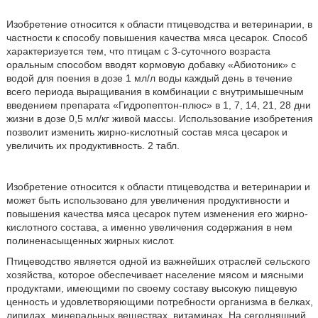
Изобретение относится к области птицеводства и ветеринарии, в
частности к способу повышения качества мяса цесарок. Способ
характеризуется тем, что птицам с 3-суточного возраста
оральным способом вводят кормовую добавку «Абиотоник» с
водой для поения в дозе 1 мл/л воды каждый день в течение
всего периода выращивания в комбинации с внутримышечным
введением препарата «Гидропептон-плюс» в 1, 7, 14, 21, 28 дни
жизни в дозе 0,5 мл/кг живой массы. Использование изобретения
позволит изменить жирно-кислотный состав мяса цесарок и
увеличить их продуктивность. 2 табл.
Изобретение относится к области птицеводства и ветеринарии и
может быть использовано для увеличения продуктивности и
повышения качества мяса цесарок путем изменения его жирно-
кислотного состава, а именно увеличения содержания в нем
полиненасыщенных жирных кислот.
Птицеводство является одной из важнейших отраслей сельского
хозяйства, которое обеспечивает население мясом и мясными
продуктами, имеющими по своему составу высокую пищевую
ценность и удовлетворяющими потребности организма в белках,
липидах, минеральных веществах, витаминах. На сегодняшний