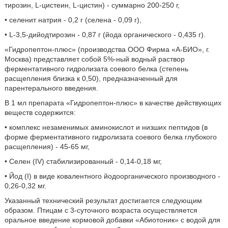
тирозин, L-цистеин, L-цистин) - суммарно 200-250 г,
• селенит натрия - 0,2 г (селена - 0,09 г),
• L-3,5-дийодтирозин - 0,87 г (йода органического - 0,435 г).
«Гидропептон-плюс» (производства ООО Фирма «А-БИО», г.
Москва) представляет собой 5%-ный водный раствор
ферментативного гидролизата соевого белка (степень
расщепления близка к 0,50), предназначенный для
парентерального введения.
В 1 мл препарата «Гидропептон-плюс» в качестве действующих
веществ содержится:
• комплекс незаменимых аминокислот и низших пептидов (в
форме ферментативного гидролизата соевого белка глубокого
расщепления) - 45-65 мг,
• Селен (IV) стабилизированный - 0,14-0,18 мг,
• Йод (I) в виде ковалентного йодоорганического производного -
0,26-0,32 мг.
Указанный технический результат достигается следующим
образом. Птицам с 3-суточного возраста осуществляется
оральное введение кормовой добавки «Абиотоник» с водой для