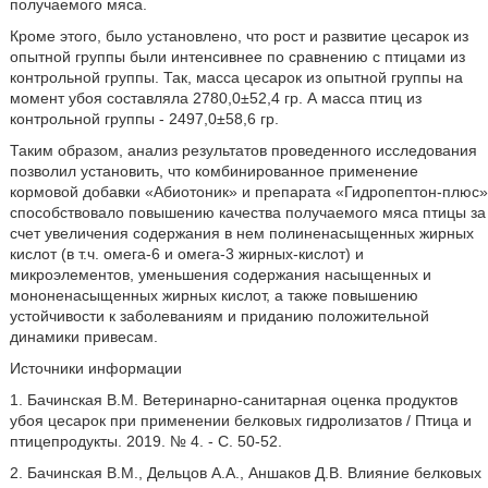
получаемого мяса.
Кроме этого, было установлено, что рост и развитие цесарок из
опытной группы были интенсивнее по сравнению с птицами из
контрольной группы. Так, масса цесарок из опытной группы на
момент убоя составляла 2780,0±52,4 гр. А масса птиц из
контрольной группы - 2497,0±58,6 гр.
Таким образом, анализ результатов проведенного исследования
позволил установить, что комбинированное применение
кормовой добавки «Абиотоник» и препарата «Гидропептон-плюс»
способствовало повышению качества получаемого мяса птицы за
счет увеличения содержания в нем полиненасыщенных жирных
кислот (в т.ч. омега-6 и омега-3 жирных-кислот) и
микроэлементов, уменьшения содержания насыщенных и
мононенасыщенных жирных кислот, а также повышению
устойчивости к заболеваниям и приданию положительной
динамики привесам.
Источники информации
1. Бачинская В.М. Ветеринарно-санитарная оценка продуктов
убоя цесарок при применении белковых гидролизатов / Птица и
птицепродукты. 2019. № 4. - С. 50-52.
2. Бачинская В.М., Дельцов А.А., Аншаков Д.В. Влияние белковых