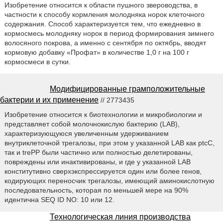
Изобретение относится к области пушного звероводства, в
частности к способу кормления молодняка норок клеточного
содержания. Способ характеризуется тем, что ежедневно в
кормосмесь молодняку норок в период формирования зимнего
волосяного покрова, а именно с сентября по октябрь, вводят
кормовую добавку «Профат» в количестве 1,0 г на 100 г
кормосмеси в сутки.
Модифицированные грамположительные
бактерии и их применение
// 2773435
Изобретение относится к биотехнологии и микробиологии и
представляет собой молочнокислую бактерию (LAB),
характеризующуюся увеличенным удерживанием
внутриклеточной трегалозы, при этом у указанной LAB как ptcC,
так и trePP были частично или полностью делетированы,
повреждены или инактивированы, и где у указанной LAB
конститутивно сверхэкспрессируется один или более генов,
кодирующих переносчик трегалозы, имеющий аминокислотную
последовательность, которая по меньшей мере на 90%
идентична SEQ ID NO: 10 или 12.
Технологическая линия производства