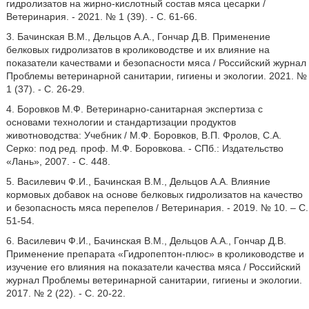
гидролизатов на жирно-кислотный состав мяса цесарки /
Ветеринария. - 2021. № 1 (39). - С. 61-66.
3. Бачинская В.М., Дельцов А.А., Гончар Д.В. Применение
белковых гидролизатов в кролиководстве и их влияние на
показатели качествами и безопасности мяса / Российский журнал
Проблемы ветеринарной санитарии, гигиены и экологии. 2021. №
1 (37). - С. 26-29.
4. Боровков М.Ф. Ветеринарно-санитарная экспертиза с
основами технологии и стандартизации продуктов
животноводства: Учебник / М.Ф. Боровков, В.П. Фролов, С.А.
Серко: под ред. проф. М.Ф. Боровкова. - СПб.: Издательство
«Лань», 2007. - С. 448.
5. Василевич Ф.И., Бачинская В.М., Дельцов А.А. Влияние
кормовых добавок на основе белковых гидролизатов на качество
и безопасность мяса перепелов / Ветеринария. - 2019. № 10. – С.
51-54.
6. Василевич Ф.И., Бачинская В.М., Дельцов А.А., Гончар Д.В.
Применение препарата «Гидропептон-плюс» в кролиководстве и
изучение его влияния на показатели качества мяса / Российский
журнал Проблемы ветеринарной санитарии, гигиены и экологии.
2017. № 2 (22). - С. 20-22.