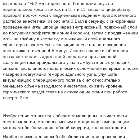
bicarbonate 4% 2 мл стерильного. В проекции ануса и
перианальной кожи в точках на 3, 7 и 11 часах по циферблату
проводят прокол кожи с медленным введением приготовленного
раствора анестетика, из расчета 0.1 мл в секунду, с синхронным
проведением иглы шприца через внутрикожный, подкожный слои
до получения эффекта лимонной корочки, затем с продвижением
иглы на глубину в клетчатку и мышечный слой анального
сфинктера с временем экспозиции после полного введения
анестетика в течение 4-5 минут. Использование изобретения
позволяет достичь адекватной анестезии при лазерной
коагуляции геморроидального узла в амбулаторных условиях,
снизить число анестезиологических осложнений во время и после
лазерной коагуляции геморроидального узла, улучшить
визуализацию операционного поля за счет относительно
меньшего объема вводимого анестетика, снизить уровень
термического воздействия на окружающие ткани при работе
лазера. 2 пр.
Изобретение относится к областям медицины, а в частности
анестезиологии, малоинвазивным и стационар замещающим
методам обезболивания, общей хирургии, колопроктологии.
Наиболее известен способ обезболивания при проведении