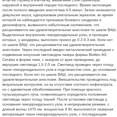
иглы на глубину в клетчатку, мышечный слой сфинктера,
наружной и внутренней порции последнего. Время экспозиции
после полного введения анестетика 4-5 минут. Затем начинается
девульсия ануса, одноразовым ректальным зеркалом, во время
которой не наблюдается признаков болевого синдрома и
дискомфорта, вызванного избыточным натяжением, что
расценивается как удовлетворительная анестезия по шкале ВАШ.
Выделенные внутренние геморроидальные узлы, в проекции
которых, у анодермы, выполнен прокол до 0.2-0.3 мм, боли нет
по шкале ВАШ, это расценивается как удовлетворительная
анестезия. Через последний введен металлический проводник с
подвижным конусным световодом лазера фирмы Biolitec AG:
Ceralas в форме пики, с зазором от края проводника, до
верхушки световода 1,5-2,0 см. Световод проведен через толщу
ткани геморроидального узла в подслизистом слое, до основания
последнего. Боли нет по шкале ВАШ, это расценивается как
удовлетворительная анестезия. Вмешательство проводилось под
визуальным контролем, из-за отсутствия плотного инфильтрата,
но с адекватным обезболиванием. При помощи красного,
пульсирующего луча, позволяющего определить положение
световода через толщу тканей. После установки световода у
основания геморроидального узла, в непрерывном режиме, с
длиной волны 1470 нм, мощностью 8 Вт, выполняется лазерная
вапоризация ткани геморроидального узла, с последующим