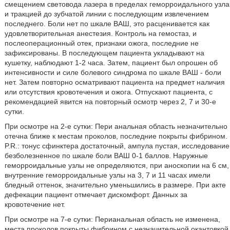
смещением световода лазера в пределах геморроидального узла
и тракцией до зубчатой линии с последующим извлечением
последнего. Боли нет по шкале ВАШ, это расценивается как
удовлетворительная анестезия. Контроль на гемостаз, и
послеоперационный отек, признаки ожога, последние не
зафиксированы. В последующем пациента укладывают на
кушетку, наблюдают 1-2 часа. Затем, пациент был опрошен об
интенсивности и силе болевого синдрома по шкале ВАШ - боли
нет. Затем повторно осматривают пациента на предмет наличия
или отсутствия кровотечения и ожога. Отпускают пациента, с
рекомендацией явится на повторный осмотр через 2, 7 и 30-е
сутки.
При осмотре на 2-е сутки: Пери анальная область незначительно
отечна ближе к местам проколов, последние покрыты фибрином.
P.R.: тонус сфинктера достаточный, ампула пустая, исследование
безболезненное по шкале боли ВАШ 0-1 баллов. Наружные
геморроидальные узлы не определяются, при аноскопии на 6 см,
внутренние геморроидальные узлы на 3, 7 и 11 часах имели
бледный оттенок, значительно уменьшились в размере. При акте
дефекации пациент отмечает дискомфорт. Данных за
кровотечение нет.
При осмотре на 7-е сутки: Перианальная область не изменена,
места проколов покрыты фибрином с незначительной окантовкой