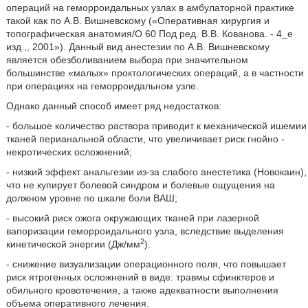
операций на геморроидальных узлах в амбулаторной практике
такой как по А.В. Вишневскому («Оперативная хирургия и
топографическая анатомия/О 60 Под ред. В.В. Кованова. - 4_е
изд.,, 2001»). Данный вид анестезии по А.В. Вишневскому
является обезболиванием выбора при значительном
большинстве «малых» проктологических операций, а в частности
при операциях на геморроидальном узле.
Однако данный способ имеет ряд недостатков:
- большое количество раствора приводит к механической ишемии
тканей перианальной области, что увеличивает риск гнойно -
некротических осложнений;
- низкий эффект анальгезии из-за слабого анестетика (Новокаин),
что не купирует болевой синдром и болевые ощущения на
должном уровне по шкале боли ВАШ;
- высокий риск ожога окружающих тканей при лазерной
вапоризации геморроидального узла, вследствие выделения
2
кинетической энергии (Дж/мм
).
- снижение визуализации операционного поля, что повышает
риск ятрогенных осложнений в виде: травмы сфинктеров и
обильного кровотечения, а также адекватности выполнения
объема оперативного лечения.