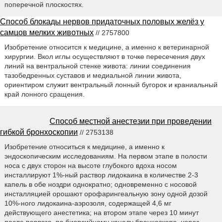
поперечной плоскостях.
Способ блокады нервов придаточных половых желёз у
самцов мелких животных
// 2757800
Изобретение относится к медицине, а именно к ветеринарной
хирургии. Вкол иглы осуществляют в точке пересечения двух
линий на вентральной стенке живота: линии соединения
тазобедренных суставов и медиальной линии живота,
ориентиром служит вентральный лонный бугорок и краниальный
край лонного сращения.
Способ местной анестезии при проведении
гибкой бронхоскопии
// 2753138
Изобретение относиться к медицине, а именно к
эндоскопическим исследованиям. На первом этапе в полости
носа с двух сторон на высоте глубокого вдоха носом
инсталлируют 1%-ный раствор лидокаина в количестве 2-3
капель в обе ноздри однократно; одновременно с носовой
инсталляцией орошают орофарингеальную зону одной дозой
10%-ного лидокаина-аэрозоля, содержащей 4,6 мг
действующего анестетика; на втором этапе через 10 минут
после первого, по биопсийному каналу бронхоскопа, через