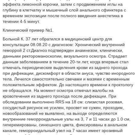
эффекта лимонной корочки, затем с продвижением иглы на
глубину в клетчатку и мышечный слой анального сфинктера с
временем экспозиции после полного введения анестетика в
течении 4-5 минут.
Клинический пример №1.
Больной К. 37 лет обратился в медицинский центр для
консультации 08.08.20 с диагнозом: Хронический внутренний
геморрой 2 ст.Диагноз подтвержден анамнезом, клинически,
данными ректороманоскопии, визуального осмотра. Страдает
данным заболеванием в течение 20-ти лет, когда впервые стал
отмечать периодические выделения крови из заднего прохода
при дефекации, дискомфорт в области ануса, чувство инородного
тела. Лечился самостоятельно свечами и мазями с временным
положительным эффектом. До настоящего времени к проктологу
не обращался. На момент осмотра отмечал жалобы на
кровотечения из заднего прохода после дефекации. При
обследовании выполнено RRS на 18 см: слизистая розовая,
сосудистый рисунок не усилен, просвет не сужен, проходим,
новообразований не выявлено, на выходе определяются
внутренние геморроидальные узлы на 3, 7 и 11 часах до 1.0 см,
гиперемированы, синюшного цвета, фиксированы в анальном
канале, геморроидальный узел на 7 часах имеет эрозивный