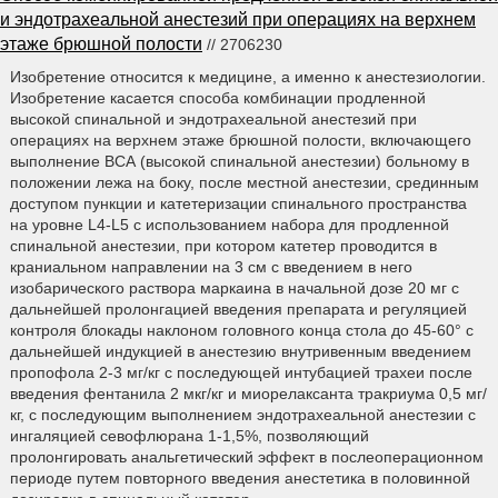
и эндотрахеальной анестезий при операциях на верхнем
этаже брюшной полости
// 2706230
Изобретение относится к медицине, а именно к анестезиологии.
Изобретение касается способа комбинации продленной
высокой спинальной и эндотрахеальной анестезий при
операциях на верхнем этаже брюшной полости, включающего
выполнение ВСА (высокой спинальной анестезии) больному в
положении лежа на боку, после местной анестезии, срединным
доступом пункции и катетеризации спинального пространства
на уровне L4-L5 с использованием набора для продленной
спинальной анестезии, при котором катетер проводится в
краниальном направлении на 3 см с введением в него
изобарического раствора маркаина в начальной дозе 20 мг с
дальнейшей пролонгацией введения препарата и регуляцией
контроля блокады наклоном головного конца стола до 45-60° с
дальнейшей индукцией в анестезию внутривенным введением
пропофола 2-3 мг/кг с последующей интубацией трахеи после
введения фентанила 2 мкг/кг и миорелаксанта тракриума 0,5 мг/
кг, с последующим выполнением эндотрахеальной анестезии с
ингаляцией севофлюрана 1-1,5%, позволяющий
пролонгировать анальгетический эффект в послеоперационном
периоде путем повторного введения анестетика в половинной