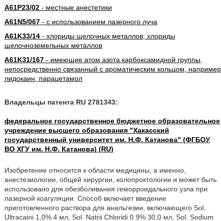
A61P23/02
- местные анестетики
A61N5/067
- с использованием лазерного луча
A61K33/14
- хлориды щелочных металлов; хлориды
щелочноземельных металлов
A61K31/167
- имеющие атом азота карбоксамидной группы,
непосредственно связанный с ароматическим кольцом, например
лидокаин, парацетамол
Владельцы патента RU 2781343:
федеральное государственное бюджетное образовательное
учреждение высшего образования "Хакасский
государственный университет им. Н.Ф. Катанова" (ФГБОУ
ВО ХГУ им. Н.Ф. Катанова) (RU)
Изобретение относится к области медицины, а именно,
анестезиологии, общей хирургии, колопроктологии и может быть
использовано для обезболивания геморроидального узла при
лазерной коагуляции. Способ включает введение
приготовленного раствора для анальгезии, включающего Sol.
Ultracaini 1,0% 4 мл, Sol. Natrii Chloridi 0.9% 30,0 мл, Sol. Sodium