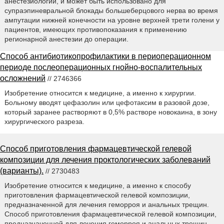
анестезиологии, и может быть использовано для
супраэпиневральной блокады большеберцового нерва во время
ампутации нижней конечности на уровне верхней трети голени у
пациентов, имеющих противопоказания к применению
регионарной анестезии до операции.
Способ антибиотикопрофилактики в периоперационном
периоде послеоперационных гнойно-воспалительных
осложнений
// 2746366
Изобретение относится к медицине, а именно к хирургии.
Больному вводят цефазолин или цефотаксим в разовой дозе,
который заранее растворяют в 0,5% растворе новокаина, в зону
хирургического разреза.
Способ приготовления фармацевтической гелевой
композиции для лечения проктологических заболеваний
(варианты).
// 2730483
Изобретение относится к медицине, а именно к способу
приготовления фармацевтической гелевой композиции,
предназначенной для лечения геморроя и анальных трещин.
Способ приготовления фармацевтической гелевой композиции,
предназначенной для лечения геморроя и анальных трещин,