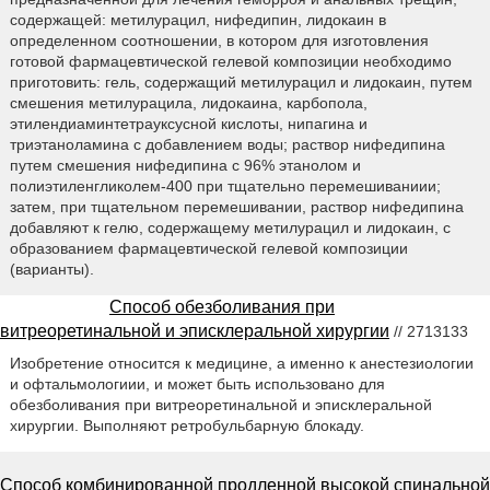
содержащей: метилурацил, нифедипин, лидокаин в
определенном соотношении, в котором для изготовления
готовой фармацевтической гелевой композиции необходимо
приготовить: гель, содержащий метилурацил и лидокаин, путем
смешения метилурацила, лидокаина, карбопола,
этилендиаминтетрауксусной кислоты, нипагина и
триэтаноламина с добавлением воды; раствор нифедипина
путем смешения нифедипина с 96% этанолом и
полиэтиленгликолем-400 при тщательно перемешиваниии;
затем, при тщательном перемешивании, раствор нифедипина
добавляют к гелю, содержащему метилурацил и лидокаин, с
образованием фармацевтической гелевой композиции
(варианты).
Способ обезболивания при
витреоретинальной и эписклеральной хирургии
// 2713133
Изобретение относится к медицине, а именно к анестезиологии
и офтальмологиии, и может быть использовано для
обезболивания при витреоретинальной и эписклеральной
хирургии. Выполняют ретробульбарную блокаду.
Способ комбинированной продленной высокой спинальной