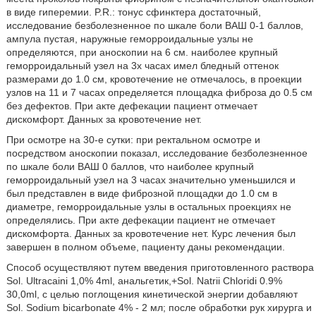
в виде гиперемии. P.R.: тонус сфинктера достаточный,
исследование безболезненное по шкале боли ВАШ 0-1 баллов,
ампула пустая, наружные геморроидальные узлы не
определяются, при аноскопии на 6 см. наиболее крупный
геморроидальный узел на 3х часах имел бледный оттенок
размерами до 1.0 см, кровотечение не отмечалось, в проекции
узлов на 11 и 7 часах определяется площадка фиброза до 0.5 см
без дефектов. При акте дефекации пациент отмечает
дискомфорт. Данных за кровотечение нет.
При осмотре на 30-е сутки: при ректальном осмотре и
посредством аноскопии показал, исследование безболезненное
по шкале боли ВАШ 0 баллов, что наиболее крупный
геморроидальный узел на 3 часах значительно уменьшился и
был представлен в виде фиброзной площадки до 1.0 см в
диаметре, геморроидальные узлы в остальных проекциях не
определялись. При акте дефекации пациент не отмечает
дискомфорта. Данных за кровотечение нет. Курс лечения был
завершен в полном объеме, пациенту даны рекомендации.
Способ осуществляют путем введения приготовленного раствора
Sol. Ultracaini 1,0% 4ml, анальгетик,+Sol. Natrii Chloridi 0.9%
30,0ml, с целью поглощения кинетической энергии добавляют
Sol. Sodium bicarbonate 4% - 2 мл; после обработки рук хирурга и