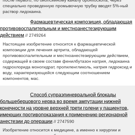
специально проведенную промывочную трубку вводят 5%-ный
раствор лидокаина.
Фармацевтическая композиция, обладающая
противовоспалительным и местноанестезирующим
действием
// 2749264
Настоящее изобретение относится к фармацевтической
композиции для лечения артрита, обладающей
противовоспалительным и местноанестезирующим действием,
содержащей в своем составе фенилбутазон натрия, лидокаина
гидрохлорида моногидрат, пропиленгликоль, натрия гидроксид и
воду, характеризующейся следующим соотношением
компонентов, мас.
Способ супраэпиневральной блокады
большеберцового нерва во время ампутации нижней
конечности на уровне верхней трети голени у пациентов,
имеющих противопоказания к применению регионарной
анестезии до операции
// 2747590
Изобретение относится к медицине, а именно к хирургии и