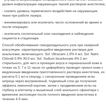
уровня инфильтрации окружающих тканей раствором анестетика;
- снизить уровень термического воздействия на окружающие
ткани при работе лазера;
- минимизировать или исключить число осложнений во время и
после операции;
- исключить госпитальный этап нахождения и наблюдения
пациента в стационаре.
Способ обезболивания геморроидального узла при лазерной
коагуляции, характеризующийся введением раствора для
анальгезии, включающего: Sol. Ultracaini 1,0% 4 мл, Sol. Natrii
Chloridi 0.9% 30,0 мл, Sol. Sodium bicarbonate 4% 2 мл
стерильного, для чего в проекции ануса и перианальной кожи в
точках на 3, 7 и 11 часах по циферблату проводят прокол кожи с
медленным введением приготовленного раствора анестетика, из
расчета 0.1 мл в секунду, с синхронным проведением иглы
шприца через внутрикожный, подкожный слои до получения
эффекта лимонной корочки, затем с продвижением иглы на
глубину в клетчатку и мышечный слой анального сфинктера с
временем экспозиции после полного введения анестетика в
течение 4-5 мин.