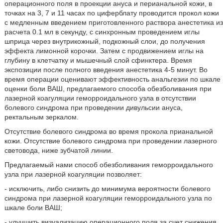
операционного поля в проекции ануса и перианальной кожи, в
точках на 3, 7 и 11 часах по циферблату проводится прокол кожи
с медленным введением приготовленного раствора анестетика из
расчета 0.1 мл в секунду, с синхронным проведением иглы
шприца через внутрикожный, подкожный слои, до получения
эффекта лимонной корочки. Затем с продвижением иглы на
глубину в клетчатку и мышечный слой сфинктера. Время
экспозиции после полного введения анестетика 4-5 минут. Во
время операции оценивают эффективность анальгезии по шкале
оценки боли ВАШ, предлагаемого способа обезболивания при
лазерной коагуляции геморроидального узла в отсутствии
болевого синдрома при проведении дивульсии ануса,
ректальным зеркалом.
Отсутствие болевого синдрома во время прокола прианальной
кожи. Отсутствие болевого синдрома при проведении лазерного
световода, ниже зубчатой линии.
Предлагаемый нами способ обезболивания геморроидального
узла при лазерной коагуляции позволяет:
- исключить, либо снизить до минимума вероятности болевого
синдрома при лазерной коагуляции геморроидального узла по
шкале боли ВАШ;
- улучшить визуализацию операционного поля за счет снижения