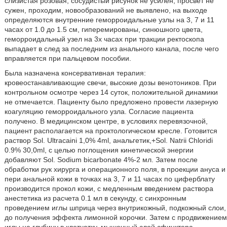
слизистая розовая, сосудистый рисунок не усилен, просвет не
сужен, проходим, новообразований не выявлено, на выходе
определяются внутренние геморроидальные узлы на 3, 7 и 11
часах от 1.0 до 1.5 см, гиперемированы, синюшного цвета,
геморроидальный узел на 3х часах при тракции ректоскопа
выпадает в след за последним из анального канала, после чего
вправляется при пальцевом пособии.
Была назначена консервативная терапия:
кровеостанавливающие свечи, высокие дозы венотоников. При
контрольном осмотре через 14 суток, положительной динамики
не отмечается. Пациенту было предложено провести лазерную
коагуляцию геморроидального узла. Согласие пациента
получено. В медицинском центре, в условиях перевязочной,
пациент располагается на проктологическом кресле. Готовится
раствор Sol. Ultracaini 1,0% 4ml, анальгетик,+Sol. Natrii Chloridi
0.9% 30,0ml, с целью поглощения кинетической энергии
добавляют Sol. Sodium bicarbonate 4%-2 мл. Затем после
обработки рук хирурга и операционного поля, в проекции ануса и
пери анальной кожи в точках на 3, 7 и 11 часах по циферблату
производится прокол кожи, с медленным введением раствора
анестетика из расчета 0.1 мл в секунду, с синхронным
проведением иглы шприца через внутрикожный, подкожный слои,
до получения эффекта лимонной корочки. Затем с продвижением