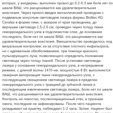
которых, у анодермы, выполнен прокол до 0.2-0.3 мм боли нет по
шкале ВАШ, что расценивается как удовлетворительная
анестезия. Через прокол введен металлический проводник с
подвижным конусным световодом лазера фирмы Biolitec AG:
Ceralas в форме пики, с зазором от края проводника, до
верхушки световода 1,5-2,0 см, проведен через толщу ткани
геморроидального узла в подслизистом слое, до основания
последнего, боли нет по шкале ВАШ, это расценивается как
удовлетворительная анестезия. Вмешательство проводилось под
визуальным контролем, из-за отсутствия плотного инфильтрата,
но с адекватным обезболиванием, при помощи красного,
пульсирующего луча, позволяющего определить положение
световода через толщу тканей. После установки световода
лазера у основания геморроидального узла, в непрерывном
режиме, с длиной волны 1470 нм, мощностью 8 Вт, выполняется
лазерная вапоризация ткани геморроидального узла, с
последующим смещением световода лазера в пределах
геморроидального узла с тракцией до зубчатой линии и
последующим извлечением световода лазера, боли нет по шкале
ВАШ, что расценивается как удовлетворительная анестезия.
Контроль на гемостаз, послеоперационный отек, и признаки
ожога, последние не зафиксированы. После чего пациента
укладывают на кушетку, наблюдают 1-2 часа. Затем, пациент был