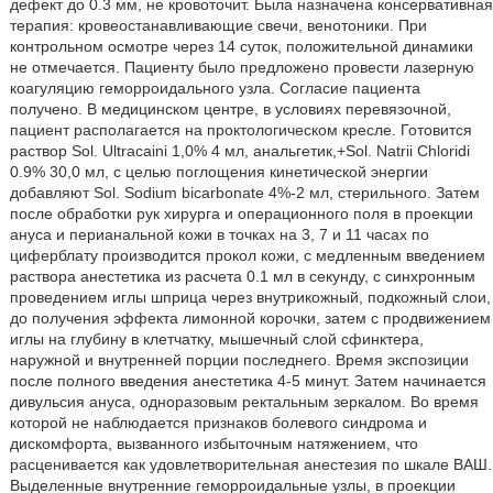
дефект до 0.3 мм, не кровоточит. Была назначена консервативная
терапия: кровеостанавливающие свечи, венотоники. При
контрольном осмотре через 14 суток, положительной динамики
не отмечается. Пациенту было предложено провести лазерную
коагуляцию геморроидального узла. Согласие пациента
получено. В медицинском центре, в условиях перевязочной,
пациент располагается на проктологическом кресле. Готовится
раствор Sol. Ultracaini 1,0% 4 мл, анальгетик,+Sol. Natrii Chloridi
0.9% 30,0 мл, с целью поглощения кинетической энергии
добавляют Sol. Sodium bicarbonate 4%-2 мл, стерильного. Затем
после обработки рук хирурга и операционного поля в проекции
ануса и перианальной кожи в точках на 3, 7 и 11 часах по
циферблату производится прокол кожи, с медленным введением
раствора анестетика из расчета 0.1 мл в секунду, с синхронным
проведением иглы шприца через внутрикожный, подкожный слои,
до получения эффекта лимонной корочки, затем с продвижением
иглы на глубину в клетчатку, мышечный слой сфинктера,
наружной и внутренней порции последнего. Время экспозиции
после полного введения анестетика 4-5 минут. Затем начинается
дивульсия ануса, одноразовым ректальным зеркалом. Во время
которой не наблюдается признаков болевого синдрома и
дискомфорта, вызванного избыточным натяжением, что
расценивается как удовлетворительная анестезия по шкале ВАШ.
Выделенные внутренние геморроидальные узлы, в проекции