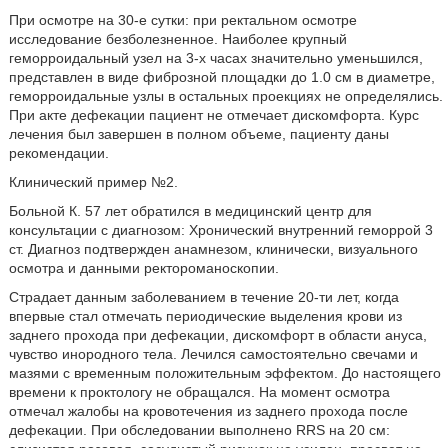
При осмотре на 30-е сутки: при ректальном осмотре
исследование безболезненное. Наиболее крупный
геморроидальный узел на 3-х часах значительно уменьшился,
представлен в виде фиброзной площадки до 1.0 см в диаметре,
геморроидальные узлы в остальных проекциях не определялись.
При акте дефекации пациент не отмечает дискомфорта. Курс
лечения был завершен в полном объеме, пациенту даны
рекомендации.
Клинический пример №2.
Больной К. 57 лет обратился в медицинский центр для
консультации с диагнозом: Хронический внутренний геморрой 3
ст. Диагноз подтвержден анамнезом, клинически, визуального
осмотра и данными ректороманоскопии.
Страдает данным заболеванием в течение 20-ти лет, когда
впервые стал отмечать периодические выделения крови из
заднего прохода при дефекации, дискомфорт в области ануса,
чувство инородного тела. Лечился самостоятельно свечами и
мазями с временным положительным эффектом. До настоящего
времени к проктологу не обращался. На момент осмотра
отмечал жалобы на кровотечения из заднего прохода после
дефекации. При обследовании выполнено RRS на 20 см: