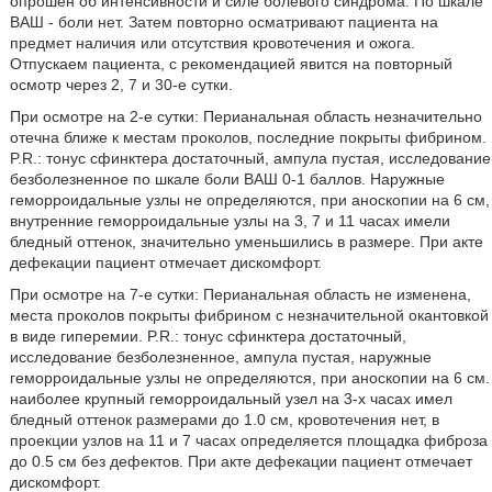
опрошен об интенсивности и силе болевого синдрома. По шкале
ВАШ - боли нет. Затем повторно осматривают пациента на
предмет наличия или отсутствия кровотечения и ожога.
Отпускаем пациента, с рекомендацией явится на повторный
осмотр через 2, 7 и 30-е сутки.
При осмотре на 2-е сутки: Перианальная область незначительно
отечна ближе к местам проколов, последние покрыты фибрином.
P.R.: тонус сфинктера достаточный, ампула пустая, исследование
безболезненное по шкале боли ВАШ 0-1 баллов. Наружные
геморроидальные узлы не определяются, при аноскопии на 6 см,
внутренние геморроидальные узлы на 3, 7 и 11 часах имели
бледный оттенок, значительно уменьшились в размере. При акте
дефекации пациент отмечает дискомфорт.
При осмотре на 7-е сутки: Перианальная область не изменена,
места проколов покрыты фибрином с незначительной окантовкой
в виде гиперемии. P.R.: тонус сфинктера достаточный,
исследование безболезненное, ампула пустая, наружные
геморроидальные узлы не определяются, при аноскопии на 6 см.
наиболее крупный геморроидальный узел на 3-х часах имел
бледный оттенок размерами до 1.0 см, кровотечения нет, в
проекции узлов на 11 и 7 часах определяется площадка фиброза
до 0.5 см без дефектов. При акте дефекации пациент отмечает
дискомфорт.