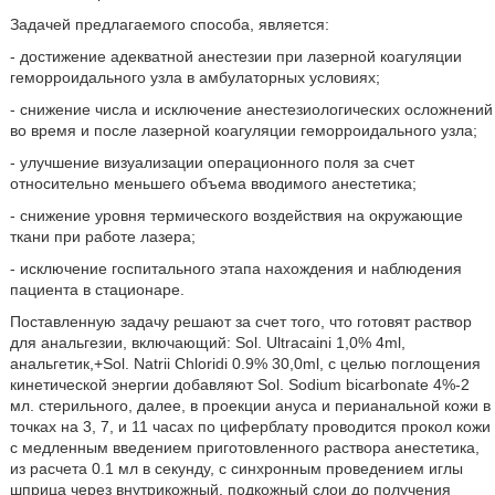
Задачей предлагаемого способа, является:
- достижение адекватной анестезии при лазерной коагуляции
геморроидального узла в амбулаторных условиях;
- снижение числа и исключение анестезиологических осложнений
во время и после лазерной коагуляции геморроидального узла;
- улучшение визуализации операционного поля за счет
относительно меньшего объема вводимого анестетика;
- снижение уровня термического воздействия на окружающие
ткани при работе лазера;
- исключение госпитального этапа нахождения и наблюдения
пациента в стационаре.
Поставленную задачу решают за счет того, что готовят раствор
для анальгезии, включающий: Sol. Ultracaini 1,0% 4ml,
анальгетик,+Sol. Natrii Chloridi 0.9% 30,0ml, с целью поглощения
кинетической энергии добавляют Sol. Sodium bicarbonate 4%-2
мл. стерильного, далее, в проекции ануса и перианальной кожи в
точках на 3, 7, и 11 часах по циферблату проводится прокол кожи
с медленным введением приготовленного раствора анестетика,
из расчета 0.1 мл в секунду, с синхронным проведением иглы
шприца через внутрикожный, подкожный слои до получения