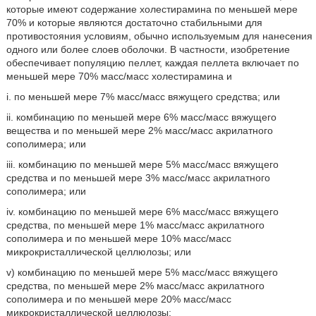
которые имеют содержание холестирамина по меньшей мере
70% и которые являются достаточно стабильными для
противостояния условиям, обычно используемым для нанесения
одного или более слоев оболочки. В частности, изобретение
обеспечивает популяцию пеллет, каждая пеллета включает по
меньшей мере 70% масс/масс холестирамина и
i. по меньшей мере 7% масс/масс вяжущего средства; или
ii. комбинацию по меньшей мере 6% масс/масс вяжущего
вещества и по меньшей мере 2% масс/масс акрилатного
сополимера; или
iii. комбинацию по меньшей мере 5% масс/масс вяжущего
средства и по меньшей мере 3% масс/масс акрилатного
сополимера; или
iv. комбинацию по меньшей мере 6% масс/масс вяжущего
средства, по меньшей мере 1% масс/масс акрилатного
сополимера и по меньшей мере 10% масс/масс
микрокристаллической целлюлозы; или
v) комбинацию по меньшей мере 5% масс/масс вяжущего
средства, по меньшей мере 2% масс/масс акрилатного
сополимера и по меньшей мере 20% масс/масс
микрокристаллической целлюлозы;