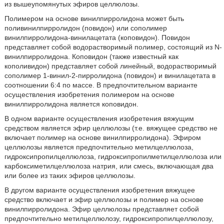
из вышеупомянутых эфиров целлюлозы.
Полимером на основе винилпирролидона может быть
поливинилпирролидон (повидон) или сополимер
винилпирролидона-винилацетата (коповидон). Повидон
представляет собой водорастворимый полимер, состоящий из N-
винилпирролидона. Коповидон (также известный как
кополивидон) представляет собой линейный, водорастворимый
сополимер 1-винил-2-пирролидона (повидон) и винилацетата в
соотношении 6:4 по массе. В предпочтительном варианте
осуществления изобретения полимером на основе
винилпирролидона является коповидон.
В одном варианте осуществления изобретения вяжущим
средством является эфир целлюлозы (т.е. вяжущее средство не
включает полимер на основе винилпирролидона). Эфиром
целлюлозы является предпочтительно метилцеллюлоза,
гидроксипропилцеллюлоза, гидроксипропилметилцеллюлоза или
карбоксиметилцеллюлоза натрия, или смесь, включающая два
или более из таких эфиров целлюлозы.
В другом варианте осуществления изобретения вяжущее
средство включает и эфир целлюлозы и полимер на основе
винилпирролидона. Эфир целлюлозы представляет собой
предпочтительно метилцеллюлозу, гидроксипропилцеллюлозу,