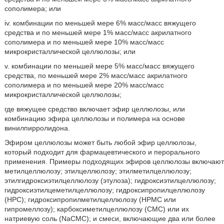
сополимера; или
iv. комбинации по меньшей мере 6% масс/масс вяжущего
средства и по меньшей мере 1% масс/масс акрилатного
сополимера и по меньшей мере 10% масс/масс
микрокристаллической целлюлозы; или
v. комбинации по меньшей мере 5% масс/масс вяжущего
средства, по меньшей мере 2% масс/масс акрилатного
сополимера и по меньшей мере 20% масс/масс
микрокристаллической целлюлозы;
где вяжущее средство включает эфир целлюлозы, или
комбинацию эфира целлюлозы и полимера на основе
винилпирролидона.
Эфиром целлюлозы может быть любой эфир целлюлозы,
который подходит для фармацевтического и перорального
применения. Примеры подходящих эфиров целлюлозы включают
метилцеллюлозу; этилцеллюлозу; этилметилцеллюлозу;
этилгидроксиэтилцеллюлозу (этулоза); гидроксиэтилцеллюлозу;
гидроксиэтилцеметилцеллюлозу; гидроксипропилцеллюлозу
(HPC); гидроксипропилметилцеллюлозу (HPMC или
гипромеллозу); карбоксиметилцеллюлозу (CMC) или их
натриевую соль (NaCMC); и смеси, включающие два или более