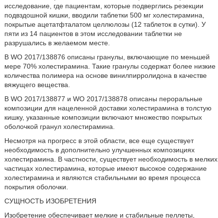
исследование, где пациентам, которые подверглись резекции
подвздошной кишки, вводили таблетки 500 мг холестирамина,
покрытые ацетатфталатом целлюлозы (12 таблеток в сутки). У
пяти из 14 пациентов в этом исследовании таблетки не
разрушались в желаемом месте.
В WO 2017/138876 описаны гранулы, включающие по меньшей
мере 70% холестирамина. Такие гранулы содержат более низкие
количества полимера на основе винилпирролидона в качестве
вяжущего вещества.
В WO 2017/138877 и WO 2017/138878 описаны пероральные
композиции для нацеленной доставки холестирамина в толстую
кишку, указанные композиции включают множество покрытых
оболочкой гранул холестирамина.
Несмотря на прогресс в этой области, все еще существует
необходимость в дополнительно улучшенных композициях
холестирамина. В частности, существует необходимость в мелких
частицах холестирамина, которые имеют высокое содержание
холестирамина и являются стабильными во время процесса
покрытия оболочки.
СУЩНОСТЬ ИЗОБРЕТЕНИЯ
Изобретение обеспечивает мелкие и стабильные пеллеты,