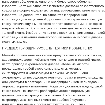
нанесения оболочки из одного или более слоев оболочки.
Изобретение также относится к системе доставки лекарственного
средства в форме отдельных частиц, включающих такие пеллеты.
Изобретение дополнительно относится к пероральной
композиции для нацеленной доставки холестирамина в толстую
кишку, включающую множество пеллет холестирамина, которые
покрыты оболочкой, с помощью оболочки для высвобождения в
толстой кишке. Изобретение также относится к применению такой
композиции в лечении мальабсорбции желчных кислот и диареи
желчных кислот.
ПРЕДШЕСТВУЮЩИЙ УРОВЕНЬ ТЕХНИКИ ИЗОБРЕТЕНИЯ
Мальабсорбция желчных кислот представляет собой состояние,
характеризующееся избытком желчных кислот в толстой кишке,
часто приводя к хронической диарее. Желчные кислоты
представляют собой стероидные кислоты, которые
синтезируются и конъюгируют в печени. Из печени они
экскретируются посредством желчного тракта в тонкую кишку, где
они участвуют в растворении и абсорбции пищевых липидов и
жирорастворимых витаминов. Когда они достигают подвздошной
кишки желчные кислоты реабсорбируются в портальную
циркуляцию и возвращаются в печень. Небольшая часть
секретируемых желчных кислот не реабсорбируется в
подвздошной кишке и достигает толстой кишки. Здесь,