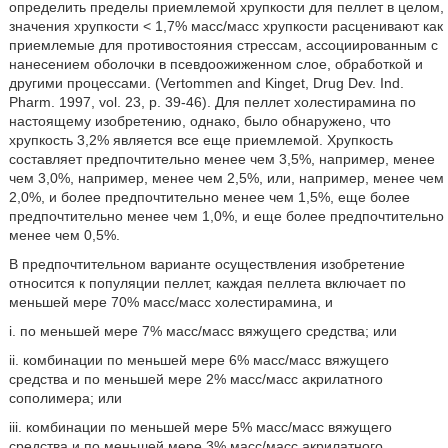
определить пределы приемлемой хрупкости для пеллет в целом,
значения хрупкости < 1,7% масс/масс хрупкости расценивают как
приемлемые для противостояния стрессам, ассоциированным с
нанесением оболочки в псевдоожиженном слое, обработкой и
другими процессами. (Vertommen and Kinget, Drug Dev. Ind.
Pharm. 1997, vol. 23, p. 39-46). Для пеллет холестирамина по
настоящему изобретению, однако, было обнаружено, что
хрупкость 3,2% является все еще приемлемой. Хрупкость
составляет предпочтительно менее чем 3,5%, например, менее
чем 3,0%, например, менее чем 2,5%, или, например, менее чем
2,0%, и более предпочтительно менее чем 1,5%, еще более
предпочтительно менее чем 1,0%, и еще более предпочтительно
менее чем 0,5%.
В предпочтительном варианте осуществления изобретение
относится к популяции пеллет, каждая пеллета включает по
меньшей мере 70% масс/масс холестирамина, и
i. по меньшей мере 7% масс/масс вяжущего средства; или
ii. комбинации по меньшей мере 6% масс/масс вяжущего
средства и по меньшей мере 2% масс/масс акрилатного
сополимера; или
iii. комбинации по меньшей мере 5% масс/масс вяжущего
средства и по меньшей мере 3% масс/масс акрилатного