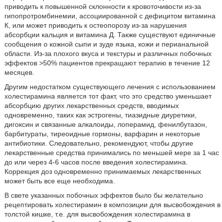
приводить к повышенной склонности к кровоточивости из-за
гипопротромбинемии, ассоциированной с дефицитом витамина
К, или может приводить к остеопорозу из-за нарушения
абсорбции кальция и витамина Д. Также существуют единичные
сообщения о кожной сыпи и зуде языка, кожи и перианальной
области. Из-за плохого вкуса и текстуры и различных побочных
эффектов >50% пациентов прекращают терапию в течение 12
месяцев.
Другим недостатком существующего лечения с использованием
холестирамина является тот факт, что это средство уменьшает
абсорбцию других лекарственных средств, вводимых
одновременно, таких как эстрогены, тиазидные диуретики,
дигоксин и связанные алкалоиды, лоперамид, фенилбутазон,
барбитураты, тиреоидные гормоны, варфарин и некоторые
антибиотики. Следовательно, рекомендуют, чтобы другие
лекарственные средства принимались по меньшей мере за 1 час
до или через 4-6 часов после введения холестирамина.
Коррекция доз одновременно принимаемых лекарственных
может быть все еще необходима.
В свете указанных побочных эффектов было бы желательно
рецептировать холестирамин в композиции для высвобождения в
толстой кишке, т.е. для высвобождения холестирамина в