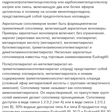
гидроксипропилметилцеллюлозу или карбоксиметилцеллюлозу
натрия или смесь, включающую два или более эфиров
целлюлозы и полимер на основе винилпирролидона,
представляющий собой предпочтительно коповидон.
Акрилатным сополимером может быть фармацевтически
приемлемый сополимер, включающий акрилатные мономеры.
Примеры акрилатных мономеров включают, без ограничения,
акрилат (акриловая кислота), метилакрилат, этилакрилат,
метакриловую кислоту (метакрилат), метилметакрилат,
бутилметакрилат, триметиламмониоэтилметакрилат и
диметиламиноэтилметакрилат. Несколько акрилатных
сополимеров известны под торговым наименованием Eudragit®.
Поли(этилакрилат-кo-метилметакрилат-ко-
триметиламмониоэтилметакрилат хлорид) представляет собой
сополимер этилакрилата, метилметакрилата и низким
содержанием триметиламмониоэтил метакрилата хлорида
(сложный эфир метакриловой кислоты с группами четвертичного
аммония). Сополимер также называют как сополимер
аммониометакрилата. Он нерастворимый, но присутствие групп
солей аммония делает сополимер проницаемым. Сополимер
доступен в виде смеси 1:2:0,2 (тип A) или в виде смеси 1:2:0,1
(тип B). 30% водные дисперсии типа A и типа B продаются под
торговыми наименованиями Eudragit® RL 30 D и Eudragit® RS 30