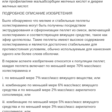
или профилактике мальабсорбции желчных кислот и диареи
желчных кислот.
ПОДРОБНОЕ ОПИСАНИЕ ИЗОБРЕТЕНИЯ
Было обнаружено что мелкие и стабильные пеллеты
холестирамина могут быть получены посредством
экструдирования и сферонизации пеллет из смеси, включающей
холестирамин и соответствующее вяжущее средство, такое как
эфир целлюлозы. Такие пеллеты имеют высокое содержание
холестирамина и являются достаточно стабильными для
противостояния условиям, обычно используемым для нанесения
одного или более слоев оболочки.
В первом аспекте изобретение относится к популяции пеллет,
каждая пеллета включает по меньшей мере 70% масс/масс
холестирамина и
i. по меньшей мере 7% масс/масс вяжущего вещества; или
ii. комбинацию по меньшей мере 6% масс/масс вяжущего
средства и по меньшей мере 2% масс/масс акрилатного
сополимера; или
iii. комбинацию по меньшей мере 5% масс/масс вяжущего
средства и по меньшей мере 3% масс/масс акрилатного
сополимера; или