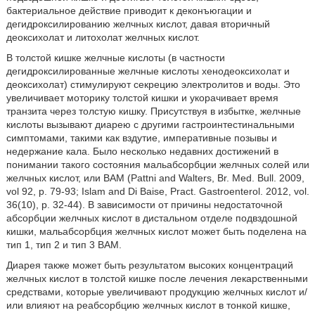
бактериальное действие приводит к деконъюгации и
дегидроксилированию желчных кислот, давая вторичный
деоксихолат и литохолат желчных кислот.
В толстой кишке желчные кислоты (в частности
дегидроксилированные желчные кислоты хенодеоксихолат и
деоксихолат) стимулируют секрецию электролитов и воды. Это
увеличивает моторику толстой кишки и укорачивает время
транзита через толстую кишку. Присутствуя в избытке, желчные
кислоты вызывают диарею с другими гастроинтестинальными
симптомами, такими как вздутие, императивные позывы и
недержание кала. Было несколько недавних достижений в
понимании такого состояния мальабсорбции желчных солей или
желчных кислот, или BAM (Pattni and Walters, Br. Med. Bull. 2009,
vol 92, p. 79-93; Islam and Di Baise, Pract. Gastroenterol. 2012, vol.
36(10), p. 32-44). В зависимости от причины недостаточной
абсорбции желчных кислот в дистальном отделе подвздошной
кишки, мальабсорбция желчных кислот может быть поделена на
тип 1, тип 2 и тип 3 BAM.
Диарея также может быть результатом высоких концентраций
желчных кислот в толстой кишке после лечения лекарственными
средствами, которые увеличивают продукцию желчных кислот и/
или влияют на реабсорбцию желчных кислот в тонкой кишке,