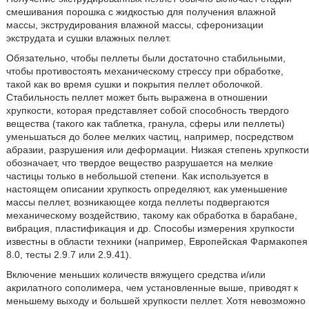
смешивания порошка с жидкостью для получения влажной
массы, экструдирования влажной массы, сферонизации
экструдата и сушки влажных пеллет.
Обязательно, чтобы пеллеты были достаточно стабильными,
чтобы противостоять механическому стрессу при обработке,
такой как во время сушки и покрытия пеллет оболочкой.
Стабильность пеллет может быть выражена в отношении
хрупкости, которая представляет собой способность твердого
вещества (такого как таблетка, гранула, сферы или пеллеты)
уменьшаться до более мелких частиц, например, посредством
абразии, разрушения или деформации. Низкая степень хрупкости
обозначает, что твердое вещество разрушается на мелкие
частицы только в небольшой степени. Как используется в
настоящем описании хрупкость определяют, как уменьшение
массы пеллет, возникающее когда пеллеты подвергаются
механическому воздействию, такому как обработка в барабане,
вибрация, пластификация и др. Способы измерения хрупкости
известны в области техники (например, Европейская Фармакопея
8.0, тесты 2.9.7 или 2.9.41).
Включение меньших количеств вяжущего средства и/или
акрилатного сополимера, чем установленные выше, приводят к
меньшему выходу и большей хрупкости пеллет. Хотя невозможно