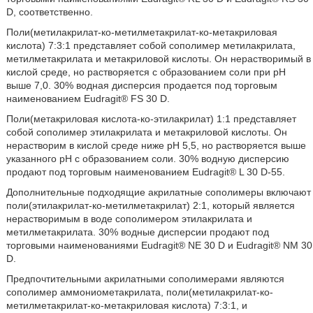
D, соответственно.
Поли(метилакрилат-кo-метилметакрилат-кo-метакриловая
кислота) 7:3:1 представляет собой сополимер метилакрилата,
метилметакрилата и метакриловой кислоты. Он нерастворимый в
кислой среде, но растворяется с образованием соли при рН
выше 7,0. 30% водная дисперсия продается под торговым
наименованием Eudragit® FS 30 D.
Поли(метакриловая кислота-кo-этилакрилат) 1:1 представляет
собой сополимер этилакрилата и метакриловой кислоты. Он
нерастворим в кислой среде ниже рН 5,5, но растворяется выше
указанного pH с образованием соли. 30% водную дисперсию
продают под торговым наименованием Eudragit® L 30 D-55.
Дополнительные подходящие акрилатные сополимеры включают
поли(этилакрилат-кo-метилметакрилат) 2:1, который является
нерастворимым в воде сополимером этилакрилата и
метилметакрилата. 30% водные дисперсии продают под
торговыми наименованиями Eudragit® NE 30 D и Eudragit® NM 30
D.
Предпочтительными акрилатными сополимерами являются
сополимер аммониометакрилата, поли(метилакрилат-кo-
метилметакрилат-кo-метакриловая кислота) 7:3:1, и