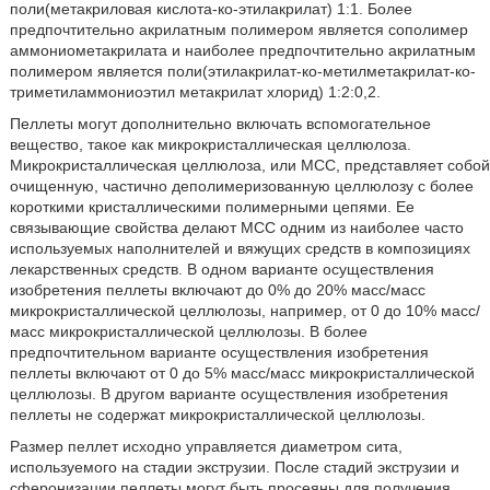
поли(метакриловая кислота-кo-этилакрилат) 1:1. Более
предпочтительно акрилатным полимером является сополимер
аммониометакрилата и наиболее предпочтительно акрилатным
полимером является поли(этилакрилат-кo-метилметакрилат-кo-
триметиламмониоэтил метакрилат хлорид) 1:2:0,2.
Пеллеты могут дополнительно включать вспомогательное
вещество, такое как микрокристаллическая целлюлоза.
Микрокристаллическая целлюлоза, или MCC, представляет собой
очищенную, частично деполимеризованную целлюлозу с более
короткими кристаллическими полимерными цепями. Ее
связывающие свойства делают MCC одним из наиболее часто
используемых наполнителей и вяжущих средств в композициях
лекарственных средств. В одном варианте осуществления
изобретения пеллеты включают до 0% до 20% масс/масс
микрокристаллической целлюлозы, например, от 0 до 10% масс/
масс микрокристаллической целлюлозы. В более
предпочтительном варианте осуществления изобретения
пеллеты включают от 0 до 5% масс/масс микрокристаллической
целлюлозы. В другом варианте осуществления изобретения
пеллеты не содержат микрокристаллической целлюлозы.
Размер пеллет исходно управляется диаметром сита,
используемого на стадии экструзии. После стадий экструзии и
сферонизации пеллеты могут быть просеяны для получения