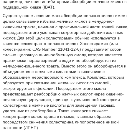
например, лечение ингибиторами абсорбции желчных кислот в
подвздошной кишке (IBAT).
Существующее лечение мальабсорбции желчных кислот имеет
целью связывание избытка желчных кислот в желудочно-
кишечном тракте, начиная с проксимальной части тонкой кишки,
посредством этого уменьшая секреторные действия желчных
кислот. Для этой цели холестирамин обычно используется в
качестве секвестранта желчных кислот. Холестирамин (или
колестирамин; CAS Number 11041-12-6) представляет собой
сильно щелочную анионообменную смолу, которая является
практически нерастворимой в воде и не абсорбируется из
желудочно-кишечного тракта. Вместо этого он абсорбируется и
объединяется с желчными кислотами в кишечнике с
образованием нерастворимого комплекса. Комплекс, который
образуется при связывании желчных кислот со смолой,
экскретируется в фекалии. Посредством этого смола
предотвращает реабсорбцию желчных кислот через кишечно-
печеночную циркуляцию, приводя к увеличенной конверсии
холестерина в желчные кислоты для замещения таковых,
удаленных из реабсорбции. Такая конверсия снижает
концентрации холестерина в плазме, главным образом
посредством снижения холестерина липопротеинов низкой
плотности (ЛПНП).