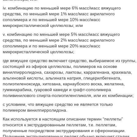
iv. комбинацию по меньшей мере 6% масс/масс вяжущего
средства, по меньшей мере 1% масс/масс акрилатного
сополимера и по меньшей мере 10% масс/масс
микрокристаллической целлюлозы; или
v. комбинацию по меньшей мере 5% масс/масс вяжущего
средства, по меньшей мере 2% масс/масс акрилатного
сополимера и по меньшей мере 20% масс/масс
микрокристаллической целлюлозы;
где вяжущее средство включает средство, выбираемое из группы,
состоящей из эфиров целлюлозы, полимеров на основе
винилпирролидона, сахарозы, лактозы, каррагенана, крахмала,
альгиновой кислоты, альгината натрия, глицерилбегената,
полиэтиленоксида, хитозана, карнаубского воска, желатина,
гуммиарабика, гуаровой камеди и графт-сополимера
поливинилового спирта-полиэтиленгликоля, или их комбинации;
с условием, что вяжущее средство не является только
полимером винилпирролидона.
Как используется в настоящем описании термин “пеллеты”
относится к экструдированным пеллетам, т.е. пеллетам,
полученные посредством экструдирования и сферонизации.
Получение экструдированных пеллет обычно включает стадии