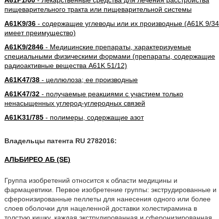
A61P1/00
- Лекарственные средства для лечения расстройства
пищеварительного тракта или пищеварительной системы
A61K9/36
- содержащие углеводы или их производные (A61K 9/34
имеет преимущество)
A61K9/2846
- Медицинские препараты, характеризуемые
специальными физическими формами (препараты, содержащие
радиоактивные вещества A61K 51/12)
A61K47/38
- целлюлоза; ее производные
A61K47/32
- получаемые реакциями с участием только
ненасыщенных углерод-углеродных связей
A61K31/785
- полимеры, содержащие азот
Владельцы патента RU 2782016:
АЛЬБИРЕО АБ (SE)
Группа изобретений относится к области медицины и
фармацевтики. Первое изобретение группы: экструдированные и
сферонизированные пеллеты для нанесения одного или более
слоев оболочки для нацеленной доставки холестирамина в
толстую кишку, каждая экструдированная и сферонизированная