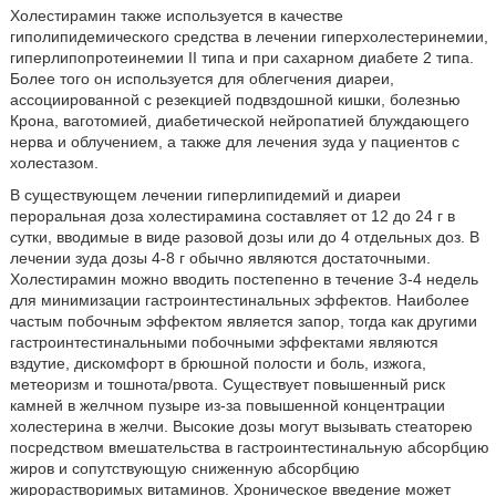
Холестирамин также используется в качестве
гиполипидемического средства в лечении гиперхолестеринемии,
гиперлипопротеинемии II типа и при сахарном диабете 2 типа.
Более того он используется для облегчения диареи,
ассоциированной с резекцией подвздошной кишки, болезнью
Крона, ваготомией, диабетической нейропатией блуждающего
нерва и облучением, а также для лечения зуда у пациентов с
холестазом.
В существующем лечении гиперлипидемий и диареи
пероральная доза холестирамина составляет от 12 до 24 г в
сутки, вводимые в виде разовой дозы или до 4 отдельных доз. В
лечении зуда дозы 4-8 г обычно являются достаточными.
Холестирамин можно вводить постепенно в течение 3-4 недель
для минимизации гастроинтестинальных эффектов. Наиболее
частым побочным эффектом является запор, тогда как другими
гастроинтестинальными побочными эффектами являются
вздутие, дискомфорт в брюшной полости и боль, изжога,
метеоризм и тошнота/рвота. Существует повышенный риск
камней в желчном пузыре из-за повышенной концентрации
холестерина в желчи. Высокие дозы могут вызывать стеаторею
посредством вмешательства в гастроинтестинальную абсорбцию
жиров и сопутствующую сниженную абсорбцию
жирорастворимых витаминов. Хроническое введение может