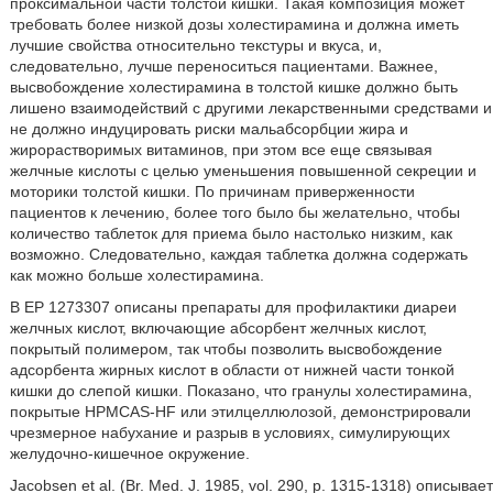
проксимальной части толстой кишки. Такая композиция может
требовать более низкой дозы холестирамина и должна иметь
лучшие свойства относительно текстуры и вкуса, и,
следовательно, лучше переноситься пациентами. Важнее,
высвобождение холестирамина в толстой кишке должно быть
лишено взаимодействий с другими лекарственными средствами и
не должно индуцировать риски мальабсорбции жира и
жирорастворимых витаминов, при этом все еще связывая
желчные кислоты с целью уменьшения повышенной секреции и
моторики толстой кишки. По причинам приверженности
пациентов к лечению, более того было бы желательно, чтобы
количество таблеток для приема было настолько низким, как
возможно. Следовательно, каждая таблетка должна содержать
как можно больше холестирамина.
В EP 1273307 описаны препараты для профилактики диареи
желчных кислот, включающие абсорбент желчных кислот,
покрытый полимером, так чтобы позволить высвобождение
адсорбента жирных кислот в области от нижней части тонкой
кишки до слепой кишки. Показано, что гранулы холестирамина,
покрытые HPMCAS-HF или этилцеллюлозой, демонстрировали
чрезмерное набухание и разрыв в условиях, симулирующих
желудочно-кишечное окружение.
Jacobsen et al. (Br. Med. J. 1985, vol. 290, p. 1315-1318) описывает