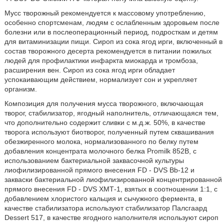
Мусс творожный рекомендуется к массовому употреблению,
особенно спортсменам, людям с ослабленным здоровьем после
болезни или в послеоперационный период, подросткам и детям
для витаминизации пищи. Сироп из сока ягод ирги, включенный в
состав творожного десерта рекомендуется в питании пожилых
людей для профилактики инфаркта миокарда и тромбоза,
расширения вен. Сироп из сока ягод ирги обладает
успокаивающим действием, нормализует сон и укрепляет
организм.
Композиция для получения мусса творожного, включающая
творог, стабилизатор, ягодный наполнитель, отличающаяся тем,
что дополнительно содержит сливки с м.д.ж. 50%, в качестве
творога используют биотворог, полученный путем сквашивания
обезжиренного молока, нормализованного по белку путем
добавления концентрата молочного белка Promilk 852В, с
использованием бактериальной заквасочной культуры
лиофилизированной прямого внесения FD - DVS Bb-12 и
закваски бактериальной лиофилизированной концентрированной
прямого внесения FD - DVS ХМТ-1, взятых в соотношении 1:1, с
добавлением хлористого кальция и сычужного фермента, в
качестве стабилизатора используют стабилизатор Палсгаард
Dessert 517, в качестве ягодного наполнителя используют сироп