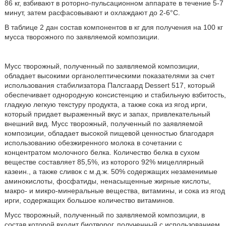
86 кг, взбивают в роторно-пульсационном аппарате в течение 5-7
минут, затем расфасовывают и охлаждают до 2-6°С.
В таблице 2 дан состав компонентов в кг для получения на 100 кг
мусса творожного по заявляемой композиции.
Мусс творожный, полученный по заявляемой композиции,
обладает высокими органолептическими показателями за счет
использования стабилизатора Палсгаард Dessert 517, который
обеспечивает однородную консистенцию и стабильную взбитость,
гладкую легкую текстуру продукта, а также сока из ягод ирги,
который придает выраженный вкус и запах, привлекательный
внешний вид. Мусс творожный, полученный по заявляемой
композиции, обладает высокой пищевой ценностью благодаря
использованию обезжиренного молока в сочетании с
концентратом молочного белка. Количество белка в сухом
веществе составляет 85,5%, из которого 92% мицеллярный
казеин., а также сливок с м.д.ж. 50% содержащих незаменимые
аминокислоты, фосфатиды, ненасыщенные жирные кислоты,
макро- и микро-минеральные вещества, витамины, и сока из ягод
ирги, содержащих большое количество витаминов.
Мусс творожный, полученный по заявляемой композиции, в
состав которой входит биотворог, полученный с использованием