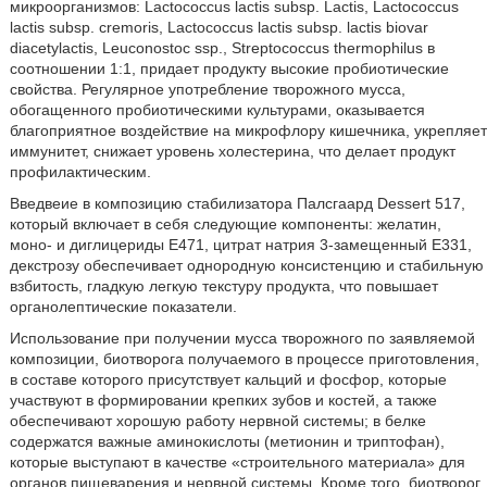
микроорганизмов: Lactococcus lactis subsp. Lactis, Lactococcus
lactis subsp. cremoris, Lactococcus lactis subsp. lactis biovar
diacetylactis, Leuconostoc ssp., Streptococcus thermophilus в
соотношении 1:1, придает продукту высокие пробиотические
свойства. Регулярное употребление творожного мусса,
обогащенного пробиотическими культурами, оказывается
благоприятное воздействие на микрофлору кишечника, укрепляет
иммунитет, снижает уровень холестерина, что делает продукт
профилактическим.
Введвеие в композицию стабилизатора Палсгаард Dessert 517,
который включает в себя следующие компоненты: желатин,
моно- и диглицериды Е471, цитрат натрия 3-замещенный Е331,
декстрозу обеспечивает однородную консистенцию и стабильную
взбитость, гладкую легкую текстуру продукта, что повышает
органолептические показатели.
Использование при получении мусса творожного по заявляемой
композиции, биотворога получаемого в процессе приготовления,
в составе которого присутствует кальций и фосфор, которые
участвуют в формировании крепких зубов и костей, а также
обеспечивают хорошую работу нервной системы; в белке
содержатся важные аминокислоты (метионин и триптофан),
которые выступают в качестве «строительного материала» для
органов пищеварения и нервной системы. Кроме того, биотворог