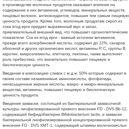
в производстве молочных продуктов оказывает влияние на
содержание в них витаминов, углеводов, минеральных веществ,
пищевых волокон, антиоксидантов, повышая тем самым пищевую
ценность продукта. Кроме того, молочным продуктам сироп из
сока ягод ирги придает выраженный вкус и запах,
привлекательный внешний вид, что повышает органолептические
показатели. Сок из ягод ирги - важный источник витаминов,
прежде всего аскорбиновой кислоты, содержит до 12%, сахаров,
яблочной и других органических кислот, витамины Р, С, группы В,
каротин, микроэлементы, клетчатку, пектины, также выполняет
роль пребиотика, что значительно повышает пищевую и
биологическую ценность.
Введение в композицию сливок с м.д.ж. 50% которые содержат в
своем составе незаменимые аминокислоты, фосфатиды,
ненасыщенные жирные кислоты, макро- и микро-минеральные
вещества, витамины, повышает пищевую и биологическую
ценность продукта.
Введение закваски, состоящей из бактериальной заквасочной
культуры лиофилизированной прямого внесения FD - DVS Bb-12,
содержащей бифидобактерии Bifidobacterium lactis, и закваски
бактериальной лиофилизированной концентрированной прямого
внесения FD - DVS ХМТ-1, содержащей штаммы молочнокислых