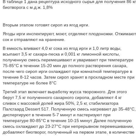
В таблице 1 дана рецептура исходного сырья для получения 86 кг
биотворога с м.д.ж. 1,8%
Вторым этапом готовят сироп из ягод ирги.
Ягоды ирги инспектируют, моют, отделяют плодоножки. Отжимают
сок и отправляют на хранение.
В емкость вливают 4,0 кг сока из ягод ирги и 1,0 литр воды,
всыпают 3,5 кг сахара-песка и 0,001 кг лимонной кислоты,
полученную смесь перемешивают и уваривают при температуре
75-85°С в течении 15-20 мин до полного растворения сахара,
после чего сироп ирги охлаждают при комнатной температуре в
течение 8-12 часов. Затем сироп хранят в прохладном месте при
температуре не более 8°С
Третий этап включает выработку мусса творожного. Для этого
берут 7,5 кг полученного сахарного сиропа, добавляют 4 кг
сливок с массовой долей жира 50%, 2,5 кг, стабилизатора
Палсгаард Dessert 517. Полученную смесь нагревают до 35-48°С,
диспергируют в течение 5-7 минут и пастеризуют при
температуре 80-85°С в течение 10-15 минут. Далее полученную
смесь охлаждают до 23-27°С при непрерывном перемешивании,
добавляют биотворог, полученный на первом этапе, в количестве