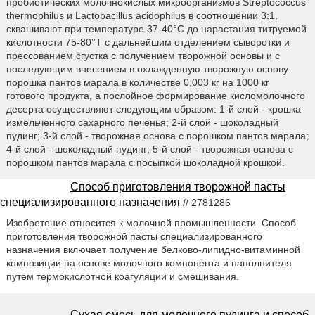
пробиотических молочнокислых микроорганизмов Streptococcus
thermophilus и Lactobacillus acidophilus в соотношении 3:1,
сквашивают при температуре 37-40°С до нарастания титруемой
кислотности 75-80°Т с дальнейшим отделением сыворотки и
прессованием сгустка с получением творожной основы и с
последующим внесением в охлажденную творожную основу
порошка пантов марала в количестве 0,003 кг на 1000 кг
готового продукта, а послойное формирование кисломолочного
десерта осуществляют следующим образом: 1-й слой - крошка
измельченного сахарного печенья; 2-й слой - шоколадный
пудинг; 3-й слой - творожная основа с порошком пантов марала;
4-й слой - шоколадный пудинг; 5-й слой - творожная основа с
порошком пантов марала с посыпкой шоколадной крошкой.
Способ приготовления творожной пасты
специализированного назначения
// 2781286
Изобретение относится к молочной промышленности. Способ
приготовления творожной пасты специализированного
назначения включает получение белково-липидно-витаминной
композиции на основе молочного компонента и наполнителя
путем термокислотной коагуляции и смешивания.
Сухая смесь для молочного пудинга и способ