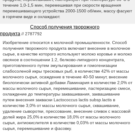
течение 1,0-1,5 мин, перемешивая при скорости вращения
перемешивающего устройства 2000-1500 об/мин, массу фасуют
в горячем виде и охлаждают.
Способ получения творожного
продукта
// 2787792
Изобретение относится к молочной промышленности. Способ
получения творожного продукта включает внесение в молочное
сырье, в качестве которого используют молоко коровье и молоко
овсяное в соотношении 1:2, белково-липидного концентрата,
приготовленного путем эмульгирования и гомогенизации
слабосоленой икры тресковых рыб, в количестве 42% от массы
молочного сырья, осаждение в течение 40-50 минут, внесение
биологически активной добавки Ламинария в количестве 2,0% от
массы молочного сырья, перемешивание, пастеризацию смеси,
охлаждение до температуры заквашивания, заквашивание
путем внесения закваски Lactococcus lactis subsp.lactis в
количестве 3,0% от массы молочного сырья, сквашивание,
удаление сыворотки, прессование, внесение сливок с массовой
долей жира 25,0% в количестве 18,0% от массы молочного
сырья, антиокислителя в количестве 0,03% от массы молочного
сырья, перемешивание и фасовку.