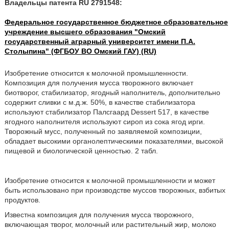
Владельцы патента RU 2791548:
Федеральное государственное бюджетное образовательное
учреждение высшего образования "Омский
государственный аграрный университет имени П.А.
Столыпина" (ФГБОУ ВО Омский ГАУ) (RU)
Изобретение относится к молочной промышленности.
Композиция для получения мусса творожного включает
биотворог, стабилизатор, ягодный наполнитель, дополнительно
содержит сливки с м.д.ж. 50%, в качестве стабилизатора
используют стабилизатор Палсгаард Dessert 517, в качестве
ягодного наполнителя используют сироп из сока ягод ирги.
Творожный мусс, полученный по заявляемой композиции,
обладает высокими органолептическими показателями, высокой
пищевой и биологической ценностью. 2 табл.
Изобретение относится к молочной промышленности и может
быть использовано при производстве муссов творожных, взбитых
продуктов.
Известна композиция для получения мусса творожного,
включающая творог, молочный или растительный жир, молоко