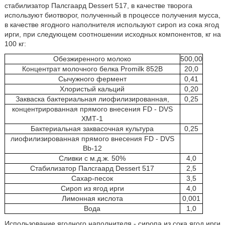
стабилизатор Палсгаард Dessert 517, в качестве творога
используют биотворог, полученный в процессе получения мусса,
в качестве ягодного наполнителя используют сироп из сока ягод
ирги, при следующем соотношении исходных компонентов, кг на
100 кг:
Обезжиренного молоко
500,00
Концентрат молочного белка Promilk 852В
20,0
Сычужного фермент
0,41
Хлористый кальций
0,20
Закваска бактериальная лиофилизированная,
0,25
концентрированная прямого внесения FD - DVS
ХМТ-1
Бактериальная заквасочная культура
0,25
лиофилизированная прямого внесения FD - DVS
Bb-12
Сливки с м.д.ж. 50%
4,0
Стабилизатор Палсгаард Dessert 517
2,5
Сахар-песок
3,5
Сироп из ягод ирги
4,0
Лимонная кислота
0,001
Вода
1,0
Использование ягодного наполнителя - сиропа из сока ягод ирги,