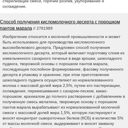
стерилизации смеси, горячий розлив, укупоривание и
охлаждение.
Способ получения кисломолочного десерта с порошком
пантов марала
// 2781989
Изобретение относится к молочной промышленности и может
быть использовано для производства кисломолочного
высокобелкового десерта. Предложен способ получения
кисломолочного десерта, который включает подготовку слоев из
измельченного сахарного печенья в виде крошки, шоколадного
пудинга, творожной основы с порошком пантов марала,
последующее послойное формирование, фасовку полученного
десерта в упаковку и хранение, при этом приготовление
шоколадного пудинга осуществляют из нормализованного
молока с массовой долей жира 2,5%, путем его пастеризации,
охлаждения, перемешивания с сахаром-песком, какао-
порошком, крахмалом до полного растворения с добавлением в
полученную смесь желатина, творожную основу с порошком
пантов марала вырабатывают из нормализованной молочной
смеси с массовой долей жира 1,5%, которую пастеризуют и
вносят концентрат сывороточных белков (КСБ) в количестве 5%
от массы молочной смеси, выдерживают и вносят закваску