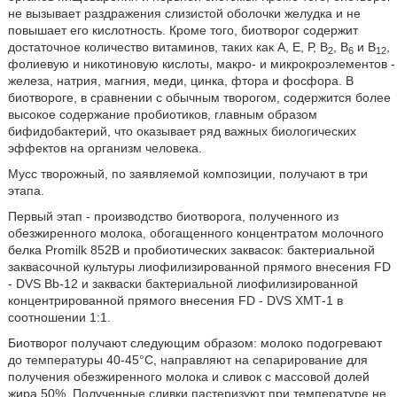
не вызывает раздражения слизистой оболочки желудка и не
повышает его кислотность. Кроме того, биотворог содержит
достаточное количество витаминов, таких как А, Е, Р, В
, В
и В
,
2
6
12
фолиевую и никотиновую кислоты, макро- и микрокроэлементов -
железа, натрия, магния, меди, цинка, фтора и фосфора. В
биотвороге, в сравнении с обычным творогом, содержится более
высокое содержание пробиотиков, главным образом
бифидобактерий, что оказывает ряд важных биологических
эффектов на организм человека.
Мусс творожный, по заявляемой композиции, получают в три
этапа.
Первый этап - производство биотворога, полученного из
обезжиренного молока, обогащенного концентратом молочного
белка Promilk 852В и пробиотических заквасок: бактериальной
заквасочной культуры лиофилизированной прямого внесения FD
- DVS Bb-12 и закваски бактериальной лиофилизированной
концентрированной прямого внесения FD - DVS ХМТ-1 в
соотношении 1:1.
Биотворог получают следующим образом: молоко подогревают
до температуры 40-45°С, направляют на сепарирование для
получения обезжиренного молока и сливок с массовой долей
жира 50%. Полученные сливки пастеризуют при температуре не