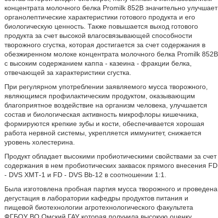
концентрата молочного белка Promilk 852В значительно улучшает
органолептические характеристики готового продукта и его
биологическую ценность. Также повышается выход готового
продукта за счет высокой влагосвязывающей способности
творожного сгустка, которая достигается за счет содержания в
обезжиренном молоке концентрата молочного белка Promilk 852В
с высоким содержанием каппа - казеина - фракции белка,
отвечающей за характеристики сгустка.
При регулярном употреблении заявляемого мусса творожного,
являющимся профилактическим продуктом, оказывающим
благоприятное воздействие на организм человека, улучшается
состав и биологическая активность микрофлоры кишечника,
формируются крепкие зубы и кости, обеспечивается хорошая
работа нервной системы, укрепляется иммунитет, снижается
уровень холестерина.
Продукт обладает высокими пробиотическими свойствами за счет
содержания в нем пробиотических заквасок прямого внесения FD
- DVS ХМТ-1 и FD - DVS Bb-12 в соотношении 1:1.
Была изготовлена пробная партия мусса творожного и проведена
дегустация в лаборатории кафедры продуктов питания и
пищевой биотехнологии агротехнологического факультета
ФГБОУ ВО Омский ГАУ которая получила высокую оценку.