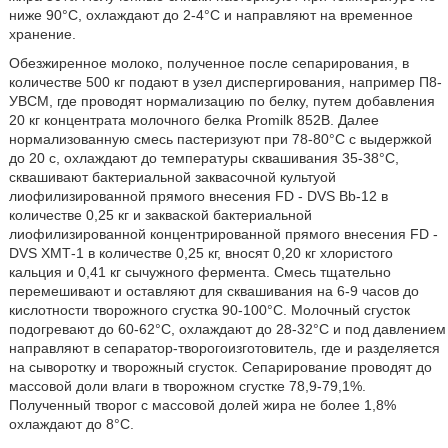
ниже 90°С, охлаждают до 2-4°С и направляют на временное
хранение.
Обезжиренное молоко, полученное после сепарирования, в
количестве 500 кг подают в узел диспергирования, например П8-
УВСМ, где проводят нормализацию по белку, путем добавления
20 кг концентрата молочного белка Promilk 852В. Далее
нормализованную смесь пастеризуют при 78-80°С с выдержкой
до 20 с, охлаждают до температуры сквашивания 35-38°С,
сквашивают бактериальной заквасочной культуой
лиофилизированной прямого внесения FD - DVS Bb-12 в
количестве 0,25 кг и закваской бактериальной
лиофилизированной концентрированной прямого внесения FD -
DVS ХМТ-1 в количестве 0,25 кг, вносят 0,20 кг хлористого
кальция и 0,41 кг сычужного фермента. Смесь тщательно
перемешивают и оставляют для сквашивания на 6-9 часов до
кислотности творожного сгустка 90-100°С. Молочный сгусток
подогревают до 60-62°С, охлаждают до 28-32°С и под давлением
направляют в сепаратор-творогоизготовитель, где и разделяется
на сыворотку и творожный сгусток. Сепарирование проводят до
массовой доли влаги в творожном сгустке 78,9-79,1%.
Полученный творог с массовой долей жира не более 1,8%
охлаждают до 8°С.