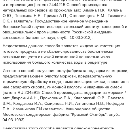
и стерилизацию [патент 2444215 Способ производства
натуральных консервов из брокколи/ авт.: Зимина Н.К., Лялина
О.Ю., Посокина Н.Е., Примак А.П., Степанищева Н.М., Тамкович
С.К. / заявитель: Государственное научное учреждение
Всероссийский научно-исследовательский институт консервной и
овощесушильной промышленности Российской академии
сельскохозяйственных наук, опуб.: 10.03.2012].
Недостатком данного способа является жидкая консистенция
готового продукта и не сбалансированность биологически
активных веществ с низкой витаминной ценностью из-за
использования большого количества воды в рецептуре.
Известен способ получения полуфабриката подварки из моркови,
предусматривающем очистку моркови, предварительную
термическую обработку в воде, гомогенизацию смеси, внесение в
нее сахарного сиропа, лимонной кислоты и уваривание смеси
[патент RU 2045915 Способ производства подварки из моркови /
авт.: Двурский А.Н., Прокопенко Б.А., Клаповский Ю.В., Палатов
В.М., Кондакова И.А., Смирнова Н.И., Антоненко Н.В., Нефедов
П.А., Иванникова Г.И /заявитель: Акционерное общество
Московская кондитерская фабрика "Красный Октябрь", опуб.:
04.03.1993].
Недостатком этого способа является однокомпонентность