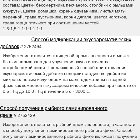
состава: цветки бессмертника песчаного, столбики с рыльцами
кукурузы, цветки ромашки, корень одуванчика, листья мяты
перечной, трава пустырника, корни дягиля, цветки ноготков,
трава горца птичьего при соотношении частей
1,5:1,5:1:1:1:1:1:1:1.
Способ модификации вкусоароматических
добавок
// 2752494
Изобретение относится к пищевой промышленности и может
быть использовано для улучшения вкуса и качества
потребляемой пищи. Предложенный способ приготовления
вкусоароматической добавки содержит стадию воздействия
микроволновым излучением на мальтодекстрины в твердой
фазе как компонент вкусоароматической добавки при частоте от
0,5 ГГц до 10,0 ГГц в течение 5 с - 3000 с.
Способ получения рыбного ламинированного
филе
// 2752429
Изобретение относится к рыбной промышленности, в частности
к способу получения ламинированного рыбного филе. Способ
получения ламинированного рыбного филе включает получение