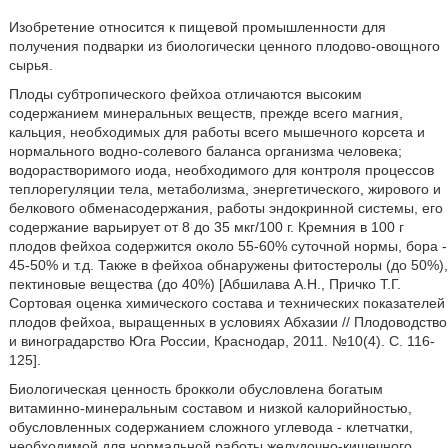
Изобретение относится к пищевой промышленности для
получения подварки из биологически ценного плодово-овощного
сырья.
Плоды субтропического фейхоа отличаются высоким
содержанием минеральных веществ, прежде всего магния,
кальция, необходимых для работы всего мышечного корсета и
нормального водно-солевого баланса организма человека;
водорастворимого иода, необходимого для контроля процессов
теплорегуляции тела, метаболизма, энергетического, жирового и
белкового обменасодержания, работы эндокринной системы, его
содержание варьирует от 8 до 35 мкг/100 г. Кремния в 100 г
плодов фейхоа содержится около 55-60% суточной нормы, бора -
45-50% и т.д. Также в фейхоа обнаружены фитостеролы (до 50%),
пектиновые вещества (до 40%) [Абшилава А.Н., Причко Т.Г.
Сортовая оценка химического состава и технических показателей
плодов фейхоа, выращенных в условиях Абхазии // Плодоводство
и виноградарство Юга России, Краснодар, 2011. №10(4). С. 116-
125].
Биологическая ценность брокколи обусловлена богатым
витаминно-минеральным составом и низкой калорийностью,
обусловленных содержанием сложного углевода - клетчатки,
необходимой для нормальной работы желудочно-кишечного