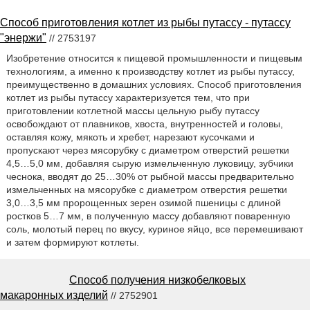
Способ приготовления котлет из рыбы путассу - путассу
"энержи"
// 2753197
Изобретение относится к пищевой промышленности и пищевым
технологиям, а именно к производству котлет из рыбы путассу,
преимущественно в домашних условиях. Способ приготовления
котлет из рыбы путассу характеризуется тем, что при
приготовлении котлетной массы цельную рыбу путассу
освобождают от плавников, хвоста, внутренностей и головы,
оставляя кожу, мякоть и хребет, нарезают кусочками и
пропускают через мясорубку с диаметром отверстий решетки
4,5…5,0 мм, добавляя сырую измельченную луковицу, зубчики
чеснока, вводят до 25…30% от рыбной массы предварительно
измельченных на мясорубке с диаметром отверстия решетки
3,0…3,5 мм пророщенных зерен озимой пшеницы с длиной
ростков 5…7 мм, в полученную массу добавляют поваренную
соль, молотый перец по вкусу, куриное яйцо, все перемешивают
и затем формируют котлеты.
Способ получения низкобелковых
макаронных изделий
// 2752901