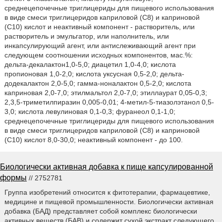
среднецепочечные триглицериды для пищевого использования
в виде смеси триглицеридов каприловой (С8) и каприновой
(С10) кислот и неактивный компонент - растворитель, или
растворитель и эмульгатор, или наполнитель, или
инкапсулирующий агент, или антислеживающий агент при
следующем соотношении исходных компонентов, мас.%:
дельта-декалактон1,0-5,0; диацетил 1,0-4,0; кислота
пропионовая 1,0-2,0; кислота уксусная 0,5-2,0; дельта-
додекалактон 2,0-5,0; гамма-ноналактон 0,5-2,0; кислота
каприновая 2,0-7,0; этилмальтол 2,0-7,0; этиллаурат 0,05-0,3;
2,3,5-триметилпиразин 0,005-0,01; 4-метил-5-тиазолэтанол 0,5-
3,0; кислота левулиновая 0,1-0,3; фуранеол 0,1-1,0;
среднецепочечные триглицериды для пищевого использования
в виде смеси триглицеридов каприловой (С8) и каприновой
(С10) кислот 8,0-30,0; неактивный компонент - до 100.
Биологически активная добавка к пище капсулированной
формы
// 2752781
Группа изобретений относится к фитотерапии, фармацевтике,
медицине и пищевой промышленности. Биологически активная
добавка (БАД) представляет собой комплекс биологически
активных веществ (БАВ) и содержит сухой экстракт следующего