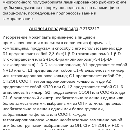
многослойного полуфабриката ламинированного рыбного филе
путём укладывания в форму последовательно слоями филе-
фарш-филе, последующее подпрессовывание и
замораживание.
Аналоги ребаудиозида
// 2752317
Изобретение может быть применено в пищевой
промышленности и относится к соединению формулы I,
композициям, продуктам и способу с его использованием: где
R1 представляет собой 2,3-бис(1-β-D-глюкопиранозил)-1-β-D-
глюкопиранозил или 2-(1-α-L-рамнопиранозил)-3-(1-β-D-
глюкопиранозил)-1-β-D-глюкопиранозил; A1 представляет собой
NR10 или O; L1 представляет собой C1–6 алкиленовый линкер
или тетрагидропирановое кольцо; G1 представляет собой OH,
CH2OH, COOH, тетрагидропирановое кольцо или где A2
представляет собой NR20 или O; L2 представляет собой C1–6
алкиленовый линкер; G2 представляет COOH или COOR25, где
C1–6 алкиленовый линкер необязательно замещен одним или
более заместителями, выбранными из OH и алкила, где алкил
необязательно замещен одной или более группами,
выбранными из фенила или COOH; каждое
тетрагидропирановое кольцо необязательно замещено одной
или более группами, выбранными из OH, Cl и CH2OH; и R10 и