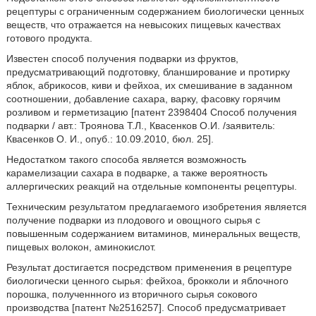
рецептуры с ограниченным содержанием биологически ценных
веществ, что отражается на невысоких пищевых качествах
готового продукта.
Известен способ получения подварки из фруктов,
предусматривающий подготовку, бланширование и протирку
яблок, абрикосов, киви и фейхоа, их смешивание в заданном
соотношении, добавление сахара, варку, фасовку горячим
розливом и герметизацию [патент 2398404 Способ получения
подварки / авт.: Троянова Т.Л., Квасенков О.И. /заявитель:
Квасенков О. И., опуб.: 10.09.2010, бюл. 25].
Недостатком такого способа является возможность
карамелизации сахара в подварке, а также вероятность
аллергических реакций на отдельные компоненты рецептуры.
Техническим результатом предлагаемого изобретения является
получение подварки из плодового и овощного сырья с
повышенным содержанием витаминов, минеральных веществ,
пищевых волокон, аминокислот.
Результат достигается посредством применения в рецептуре
биологически ценного сырья: фейхоа, брокколи и яблочного
порошка, полученнного из вторичного сырья сокового
производства [патент №2516257]. Способ предусматривает