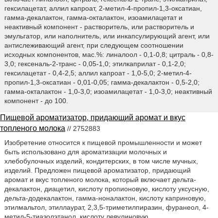
гексилацетат, аллил капроат, 2-метил-4-пропил-1,3-оксатиан,
гамма-декалактон, гамма-окталактон, изоамилацетат и
неактивный компонент - растворитель, или растворитель и
эмульгатор, или наполнитель, или инкапсулирующий агент, или
антислеживающий агент, при следующем соотношении
исходных компонентов, мас.%: линалоол - 0,1-0,8; цитраль - 0,8-
3,0; гексеналь-2-транс - 0,05-1,0; этилкаприлат - 0,1-2,0;
гексилацетат - 0,4-2,5; аллил капроат - 1,0-5,0; 2-метил-4-
пропил-1,3-оксатиан - 0,01-0,05; гамма-декалактон - 0,5-2,0;
гамма-окталактон - 1,0-3,0; изоамилацетат - 1,0-3,0; неактивный
компонент - до 100.
Пищевой ароматизатор, придающий аромат и вкус
топленого молока
// 2752883
Изобретение относится к пищевой промышленности и может
быть использовано для ароматизации молочных и
хлебобулочных изделий, кондитерских, в том числе мучных,
изделий. Предложен пищевой ароматизатор, придающий
аромат и вкус топленого молока, который включает дельта-
декалактон, диацетил, кислоту пропионовую, кислоту уксусную,
дельта-додекалактон, гамма-ноналактон, кислоту каприновую,
этилмальтол, этиллаурат, 2,3,5-триметилпиразин, фуранеол, 4-
метил-5-тиазолэтанол, кислоту левулиновую,