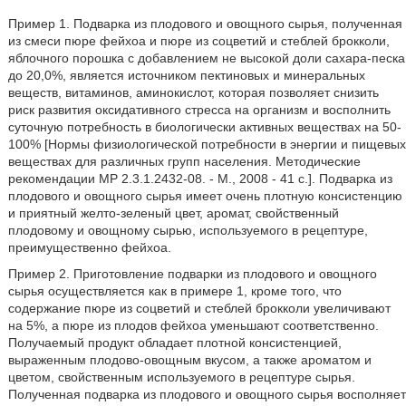
Пример 1. Подварка из плодового и овощного сырья, полученная
из смеси пюре фейхоа и пюре из соцветий и стеблей брокколи,
яблочного порошка с добавлением не высокой доли сахара-песка
до 20,0%, является источником пектиновых и минеральных
веществ, витаминов, аминокислот, которая позволяет снизить
риск развития оксидативного стресса на организм и восполнить
суточную потребность в биологически активных веществах на 50-
100% [Нормы физиологической потребности в энергии и пищевых
веществах для различных групп населения. Методические
рекомендации MP 2.3.1.2432-08. - М., 2008 - 41 с.]. Подварка из
плодового и овощного сырья имеет очень плотную консистенцию
и приятный желто-зеленый цвет, аромат, свойственный
плодовому и овощному сырью, используемого в рецептуре,
преимущественно фейхоа.
Пример 2. Приготовление подварки из плодового и овощного
сырья осуществляется как в примере 1, кроме того, что
содержание пюре из соцветий и стеблей брокколи увеличивают
на 5%, а пюре из плодов фейхоа уменьшают соответственно.
Получаемый продукт обладает плотной консистенцией,
выраженным плодово-овощным вкусом, а также ароматом и
цветом, свойственным используемого в рецептуре сырья.
Полученная подварка из плодового и овощного сырья восполняет