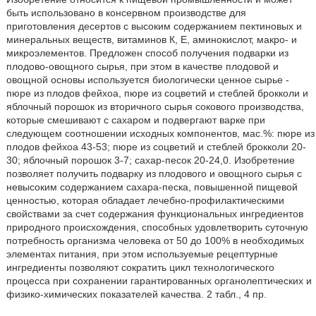
быть использовано в консервном производстве для
приготовления десертов с высоким содержанием пектиновых и
минеральных веществ, витаминов К, Е, аминокислот, макро- и
микроэлементов. Предложен способ получения подварки из
плодово-овощного сырья, при этом в качестве плодовой и
овощной основы используется биологически ценное сырье -
пюре из плодов фейхоа, пюре из соцветий и стеблей брокколи и
яблочный порошок из вторичного сырья сокового производства,
которые смешивают с сахаром и подвергают варке при
следующем соотношении исходных компонентов, мас.%: пюре из
плодов фейхоа 43-53; пюре из соцветий и стеблей брокколи 20-
30; яблочный порошок 3-7; сахар-песок 20-24,0. Изобретение
позволяет получить подварку из плодового и овощного сырья с
невысоким содержанием сахара-песка, повышенной пищевой
ценностью, которая обладает лечебно-профилактическими
свойствами за счет содержания функциональных ингредиентов
природного происхождения, способных удовлетворить суточную
потребность организма человека от 50 до 100% в необходимых
элементах питания, при этом используемые рецептурные
ингредиенты позволяют сократить цикл технологического
процесса при сохранении гарантированных органолептических и
физико-химических показателей качества. 2 табл., 4 пр.