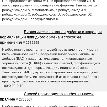
R20 представляют собой H; R25 представляет собой C1–6
алкил, при условии, что соединение формулы I не является
ребаудиозидом A, α-моноглюкозил ребаудиозидом A-1,
ребаудиозидом C, ребаудиозидом D, ребаудиозидом D2,
ребаудиозидом I, ребаудиозидом K.
Биологически активная добавка к пище для
нормализации липидного обмена и способ её
применения
// 2752298
Изобретения относятся к пищевой промышленности и могут
быть использованы при получении биологически активных
добавок (БАД) к пище, включающих полиненасыщенные
жирные кислоты (ПНЖК) семейства омега-3, фосфолипиды и
антиоксиданты, для нормализации липидного обмена.
Заявляемая БАД содержит жир сардины иваси и природный
антиоксидант бетулин, полученный из экстракта коры березы,
при следующем массовом соотношении ингредиентов:
100:0,02-0,10.
Способ производства конфет из массы
пралине
// 2753307
Изобретение относится к пищевой промышленности и может