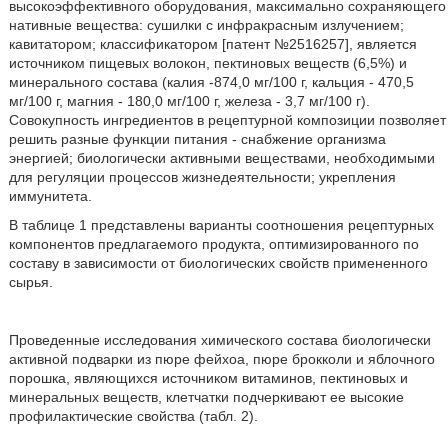
высокоэффективного оборудования, максимально сохраняющего
нативные вещества: сушилки с инфракрасным излучением;
кавитатором; классификатором [патент №2516257], является
источником пищевых волокон, пектиновых веществ (6,5%) и
минерального состава (калия -874,0 мг/100 г, кальция - 470,5
мг/100 г, магния - 180,0 мг/100 г, железа - 3,7 мг/100 г).
Совокупность ингредиентов в рецептурной композиции позволяет
решить разные функции питания - снабжение организма
энергией; биологически активными веществами, необходимыми
для регуляции процессов жизнедеятельности; укрепления
иммунитета.
В таблице 1 представлены варианты соотношения рецептурных
компонентов предлагаемого продукта, оптимизированного по
составу в зависимости от биологических свойств примененного
сырья.
Проведенные исследования химического состава биологически
активной подварки из пюре фейхоа, пюре брокколи и яблочного
порошка, являющихся источником витаминов, пектиновых и
минеральных веществ, клетчатки подчеркивают ее высокие
профилактические свойства (табл. 2).