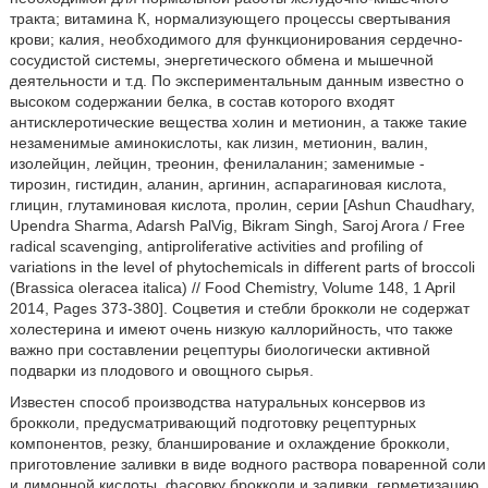
тракта; витамина К, нормализующего процессы свертывания
крови; калия, необходимого для функционирования сердечно-
сосудистой системы, энергетического обмена и мышечной
деятельности и т.д. По экспериментальным данным известно о
высоком содержании белка, в состав которого входят
антисклеротические вещества холин и метионин, а также такие
незаменимые аминокислоты, как лизин, метионин, валин,
изолейцин, лейцин, треонин, фенилаланин; заменимые -
тирозин, гистидин, аланин, аргинин, аспарагиновая кислота,
глицин, глутаминовая кислота, пролин, серии [Ashun Chaudhary,
Upendra Sharma, Adarsh PalVig, Bikram Singh, Saroj Arora / Free
radical scavenging, antiproliferative activities and profiling of
variations in the level of phytochemicals in different parts of broccoli
(Brassica oleracea italica) // Food Chemistry, Volume 148, 1 April
2014, Pages 373-380]. Соцветия и стебли брокколи не содержат
холестерина и имеют очень низкую каллорийность, что также
важно при составлении рецептуры биологически активной
подварки из плодового и овощного сырья.
Известен способ производства натуральных консервов из
брокколи, предусматривающий подготовку рецептурных
компонентов, резку, бланширование и охлаждение брокколи,
приготовление заливки в виде водного раствора поваренной соли
и лимонной кислоты, фасовку брокколи и заливки, герметизацию