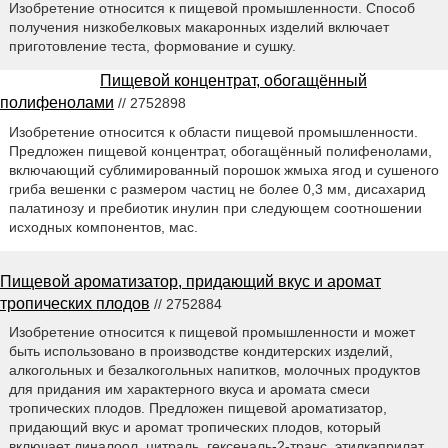
Изобретение относится к пищевой промышленности. Способ
получения низкобелковых макаронных изделий включает
приготовление теста, формование и сушку.
Пищевой концентрат, обогащённый
полифенолами
// 2752898
Изобретение относится к области пищевой промышленности.
Предложен пищевой концентрат, обогащённый полифенолами,
включающий сублимированный порошок жмыха ягод и сушеного
гриба вешенки с размером частиц не более 0,3 мм, дисахарид
палатинозу и пребиотик инулин при следующем соотношении
исходных компонентов, мас.
Пищевой ароматизатор, придающий вкус и аромат
тропических плодов
// 2752884
Изобретение относится к пищевой промышленности и может
быть использовано в производстве кондитерских изделий,
алкогольных и безалкогольных напитков, молочных продуктов
для придания им характерного вкуса и аромата смеси
тропических плодов. Предложен пищевой ароматизатор,
придающий вкус и аромат тропических плодов, который
включает линалоол, цитраль, гексеналь-2-транс, этилкаприлат,