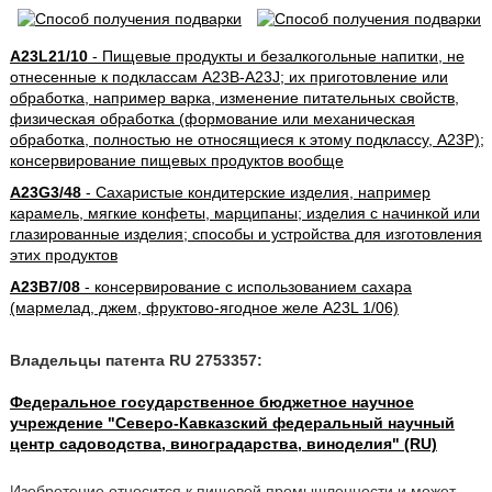
A23L21/10
- Пищевые продукты и безалкогольные напитки, не
отнесенные к подклассам A23B-A23J; их приготовление или
обработка, например варка, изменение питательных свойств,
физическая обработка (формование или механическая
обработка, полностью не относящиеся к этому подклассу, A23P);
консервирование пищевых продуктов вообще
A23G3/48
- Сахаристые кондитерские изделия, например
карамель, мягкие конфеты, марципаны; изделия с начинкой или
глазированные изделия; способы и устройства для изготовления
этих продуктов
A23B7/08
- консервирование с использованием сахара
(мармелад, джем, фруктово-ягодное желе A23L 1/06)
Владельцы патента RU 2753357:
Федеральное государственное бюджетное научное
учреждение "Северо-Кавказский федеральный научный
центр садоводства, виноградарства, виноделия" (RU)
Изобретение относится к пищевой промышленности и может