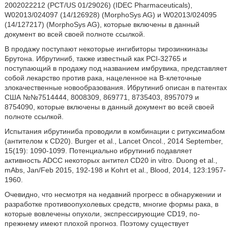
2002022212 (PCT/US 01/29026) (IDEC Pharmaceuticals),
W02013/024097 (14/126928) (MorphoSys AG) и W02013/024095
(14/127217) (MorphoSys AG), которые включены в данный
документ во всей своей полноте ссылкой.
В продажу поступают некоторые ингибиторы тирозинкиназы
Брутона. Ибрутиниб, также известный как PCI-32765 и
поступающий в продажу под названием имбрувика, представляет
собой лекарство против рака, нацеленное на В-клеточные
злокачественные новообразования. Ибрутиниб описан в патентах
США №№7514444, 8008309, 869771, 8735403, 8957079 и
8754090, которые включены в данный документ во всей своей
полноте ссылкой.
Испытания ибрутиниба проводили в комбинации с ритуксимабом
(антителом к CD20). Burger et al., Lancet Oncol., 2014 September,
15(19): 1090-1099. Потенциально ибрутиниб подавляет
активность ADCC некоторых антител CD20 in vitro. Duong et al.,
mAbs, Jan/Feb 2015, 192-198 и Kohrt et al., Blood, 2014, 123:1957-
1960.
Очевидно, что несмотря на недавний прогресс в обнаружении и
разработке противоопухолевых средств, многие формы рака, в
которые вовлечены опухоли, экспрессирующие CD19, по-
прежнему имеют плохой прогноз. Поэтому существует