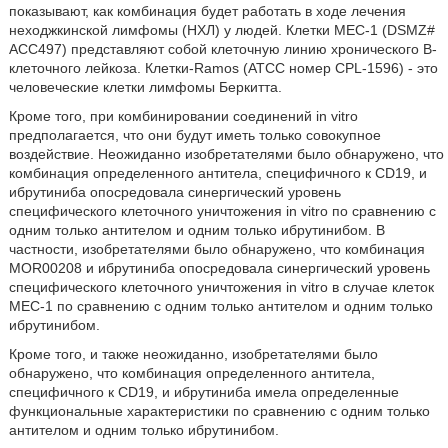
показывают, как комбинация будет работать в ходе лечения
неходжкинской лимфомы (НХЛ) у людей. Клетки МЕС-1 (DSMZ#
АСС497) представляют собой клеточную линию хронического В-
клеточного лейкоза. Клетки-Ramos (АТСС номер CPL-1596) - это
человеческие клетки лимфомы Беркитта.
Кроме того, при комбинировании соединений in vitro
предполагается, что они будут иметь только совокупное
воздействие. Неожиданно изобретателями было обнаружено, что
комбинация определенного антитела, специфичного к CD19, и
ибрутиниба опосредовала синергический уровень
специфического клеточного уничтожения in vitro по сравнению с
одним только антителом и одним только ибрутинибом. В
частности, изобретателями было обнаружено, что комбинация
MOR00208 и ибрутиниба опосредовала синергический уровень
специфического клеточного уничтожения in vitro в случае клеток
МЕС-1 по сравнению с одним только антителом и одним только
ибрутинибом.
Кроме того, и также неожиданно, изобретателями было
обнаружено, что комбинация определенного антитела,
специфичного к CD19, и ибрутиниба имела определенные
функциональные характеристики по сравнению с одним только
антителом и одним только ибрутинибом.