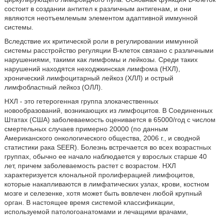
состоит в создании антител к различным антигенам, и они
являются неотъемлемым элементом адаптивной иммунной
системы.
Вследствие их критической роли в регулировании иммунной
системы расстройство регуляции В-клеток связано с различными
нарушениями, такими как лимфомы и лейкозы. Среди таких
нарушений находятся неходжкинская лимфома (НХЛ),
хронический лимфоцитарный лейкоз (ХЛЛ) и острый
лимфобластный лейкоз (ОЛЛ).
НХЛ - это гетерогенная группа злокачественных
новообразований, возникающих из лимфоцитов. В Соединенных
Штатах (США) заболеваемость оценивается в 65000/год с числом
смертельных случаев примерно 20000 (по данным
Американского онкологического общества, 2006 г., и сводной
статистики рака SEER). Болезнь встречается во всех возрастных
группах, обычно ее начало наблюдается у взрослых старше 40
лет, причем заболеваемость растет с возрастом. НХЛ
характеризуется клональной пролиферацией лимфоцитов,
которые накапливаются в лимфатических узлах, крови, костном
мозге и селезенке, хотя может быть вовлечен любой крупный
орган. В настоящее время системой классификации,
используемой патологоанатомами и лечащими врачами,