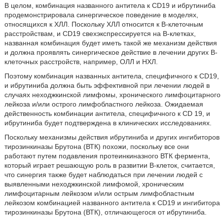
В целом, комбинация названного антитела к CD19 и ибрутиниба
продемонстрировала синергическое поведение в моделях,
относящихся к ХЛЛ. Поскольку ХЛЛ относится к В-клеточным
расстройствам, и CD19 свехэкспрессируется на В-клетках,
названная комбинация будет иметь такой же механизм действия
и должна проявлять синергическое действие в лечении других В-
клеточных расстройств, например, ОЛЛ и НХЛ.
Поэтому комбинация названных антитела, специфичного к CD19,
и ибрутиниба должна быть эффективной при лечении людей в
случаях неходжкинской лимфомы, хронического лимфоцитарного
лейкоза и/или острого лимфобластного лейкоза. Ожидаемая
действенность комбинации антитела, специфичного к CD 19, и
ибрутиниба будет подтверждена в клинических исследованиях.
Поскольку механизмы действия ибрутиниба и других ингибиторов
тирозинкиназы Брутона (ВТК) похожи, поскольку все они
работают путем подавления протеинкиназного ВТК фермента,
который играет решающую роль в развитии В-клеток, считается,
что синергия также будет наблюдаться при лечении людей с
выявленными неходжкинской лимфомой, хроническим
лимфоцитарным лейкозом и/или острым лимфобластным
лейкозом комбинацией названного антитела к CD19 и ингибитора
тирозинкиназы Брутона (ВТК), отличающегося от ибрутиниба.