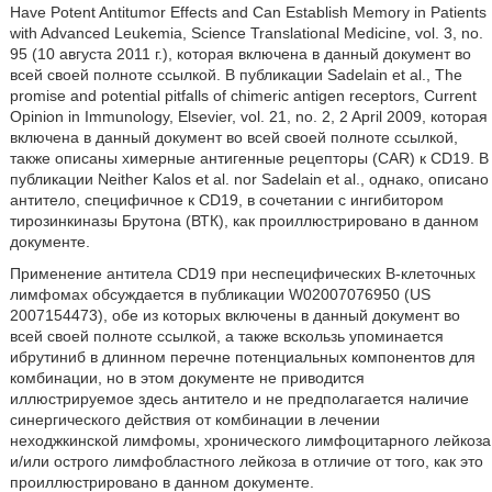
Have Potent Antitumor Effects and Can Establish Memory in Patients
with Advanced Leukemia, Science Translational Medicine, vol. 3, no.
95 (10 августа 2011 г.), которая включена в данный документ во
всей своей полноте ссылкой. В публикации Sadelain et al., The
promise and potential pitfalls of chimeric antigen receptors, Current
Opinion in Immunology, Elsevier, vol. 21, no. 2, 2 April 2009, которая
включена в данный документ во всей своей полноте ссылкой,
также описаны химерные антигенные рецепторы (CAR) к CD19. В
публикации Neither Kalos et al. nor Sadelain et al., однако, описано
антитело, специфичное к CD19, в сочетании с ингибитором
тирозинкиназы Брутона (ВТК), как проиллюстрировано в данном
документе.
Применение антитела CD19 при неспецифических В-клеточных
лимфомах обсуждается в публикации W02007076950 (US
2007154473), обе из которых включены в данный документ во
всей своей полноте ссылкой, а также вскользь упоминается
ибрутиниб в длинном перечне потенциальных компонентов для
комбинации, но в этом документе не приводится
иллюстрируемое здесь антитело и не предполагается наличие
синергического действия от комбинации в лечении
неходжкинской лимфомы, хронического лимфоцитарного лейкоза
и/или острого лимфобластного лейкоза в отличие от того, как это
проиллюстрировано в данном документе.