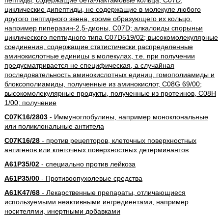
пептиды, содержащие бета-лактамовые кольца, C07D;
циклические дипептиды, не содержащие в молекуле любого
другого пептидного звена, кроме образующего их кольцо,
например пиперазин-2,5-дионы, C07D; алкалоиды спорыньи
циклического пептидного типа C07D519/02; высокомолекулярные
соединения, содержащие статистически распределенные
аминокислотные единицы в молекулах, т.е. при получении
предусматривается не специфическая, а случайная
последовательность аминокислотных единиц, гомополиамиды и
блоксополиамиды, полученные из аминокислот, C08G 69/00;
высокомолекулярные продукты, полученные из протеинов, C08H
1/00; получение
C07K16/2803
- Иммуноглобулины, например моноклональные
или поликлональные антитела
C07K16/28
- против рецепторов, клеточных поверхностных
антигенов или клеточных поверхностных детерминантов
A61P35/02
- специально против лейкоза
A61P35/00
- Противоопухолевые средства
A61K47/68
- Лекарственные препараты, отличающиеся
используемыми неактивными ингредиентами, например
носителями, инертными добавками