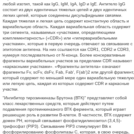
любой изотип, такой как IgG, IgM, IgA, IgD и IgE. Антитело IgG
состоит из двух идентичных тяжелых цепей и двух идентичных
легких цепей, которые соединены дисульфидными связями.
Каждая тяжелая и легкая цепь содержит константную область и
вариабельную область. Каждая вариабельная область содержит
три сегмента, называемых «участками, определяющими
комплементарность» («CDR») или «гипервариабельными
участками», которые в первую очередь отвечают за связывание с
эпитопом антигена. На них ссылаются как CDR1, CDR2 и CDR3,
нумеруя последовательно от N-конца. Более консервативные
фрагменты вариабельных участков за пределами CDR называют
«каркасными участками». «Фрагменты антитела» означают
фрагменты Fv, scFv, dsFv, Fab, Fab', F(ab')2 или другой фрагмент,
который содержит по меньшей мере один вариабельную тяжелую
или легкую цепь, каждая из которых содержит CDR и каркасные
участки.
"Ингибитор тирозинкиназы Брутона (ВТК)" представляет собой
класс лекарственных средств, которые действуют путем
подавления протеинкиназного ВТК фермента, который играет
решающую роль в развитии В-клеток. В частности, ВТК содержит
домен РН, который связывает фосфатидилинозитол (3,4,5)-
трифосфат (PIP3). Связывание PIP3 стимулирует Btk к
фосфорилированию фосфолипазы С, которая, в свою очередь,