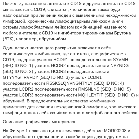
Поскольку названное антитело к CD19 и другие антитела к CD19
связываются с CD19, считается, что синергия также будет
наблюдаться при лечении людей с выявленными неходжкинской
лимфомой, хроническим лимфоцитарным лейкозом и/или
острым лимфобластным лейкозом комбинацией названного
любого антитела к CD19 и ингибитора тирозинкиназы Брутона
(ВТК), например, ибрутинибом.
Один аспект настоящего раскрытия включает в себя
синергическую комбинацию, где антитело, специфическое к
CD19, содержит участок HCDR1 последовательности SYVMH
(SEQ ID NO: 1) участок HCDR2 последовательности NPYNDG
(SEQ ID NO: 2) участок HCDR3 последовательности
GTYYYGTRVFDY (SEQ ID NO: 3) участок LCDR1
последовательности RSSKSLQNVNGNTYLY (SEQ ID NO: 4)
участок LCDR2 последовательности RMSNLNS (SEQ ID NO: 5)
участок LCDR3 последовательности MQHLEYPIT (SEQ ID NO: 6) и
ибрутиниб. В предпочтительных аспектах комбинацию
применяют для лечения неходжкинской лимфомы, хронического
лимфоцитарного лейкоза и/или острого лимфобластного лейкоза.
Описание графических материалов
На Фигуре 1 показано цитотоксическое действие MOR00208 и
ибрутиниба по отдельности и в комбинации друг с другом на