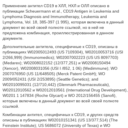
Применение антител CD19 в ХЛЛ, НХЛ и ОЛЛ описано в
публикации Scheuermann et al., CD19 Antigen in Leukemia and
Lymphoma Diagnosis and Immunotherapy, Leukemia and
Lymphoma, Vol. 18, 385-397 (1 995), которая включена в данный
документ во всей своей полноте ссылкой, но в ней не
предложена комбинация, проиллюстрированная в данном
документе.
Дополнительные антитела, специфичные к CD19, описаны в
публикациях W02005012493 (US 7109304), W02010053716 (USI
2/266,999) (Immunomedics); W02007002223 (US US 8097703)
(Medarex); W02008022152 (12/377,251) и W02008150494
(Xencor), W02008031056 (USI I /852, 1 06) (Medimmune); WO
2007076950 (US 11/648505) (Merck Patent GmbH); WO
2009/052431 (USI 2/253895) (Seattle Genetics); and
W02010095031 (12/710,442) (Glenmark Pharmaceuticals),
W02012010562 и W02012010561 (International Drug Development),
W0201 1 147834 (Roche Glycart) и WO 2012/156455 (Sanofi),
которые включены в данный документ во всей своей полноте
ссылкой.
Комбинации антител, специфичных к CD19, и других средств
описаны в публикациях W02010151341 (US 13/377,514) (The
Feinstein Institute); US 5686072 (University of Texas) и WO