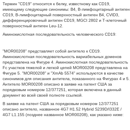
Термин "CD19" относится к белку, известному как CD19,
имеющему следующие синонимы: В4, В-лимфоцитарный антиген
CD19, В-лимфоцитарный поверхностный антиген В4, CVID3,
дифференцировочный антиген CD19, MGCI 2802 и Т-клеточный
поверхностный антиген Leu-12.
Аминокислотная последовательность человеческого CD19:
"MOR00208" представляет собой антитело к CD19.
Аминокислотная последовательность вариабельных доменов
представлена на Фигуре 4. Аминокислотная последовательность
Fc участков тяжелой и легкой цепей MOR00208 представлена на
Фигуре 5. "MOR00208" и "XmAb 5574" используются в качестве
синонимов для описания антитела, показанного на Фигурах 4 и 5.
Антитело MOR00208 описано в заявке на патент США за
порядковым номером 12/377251, которая включена в данный
документ во всей своей полноте ссылкой.
В заявке на патент США за порядковым номером 12/377251
описано антитело, названное 4G7 Н1.52 Hybrid S239D/I332E /
4G7 L1.155 (позднее названное MOR00208), как указано ниже: