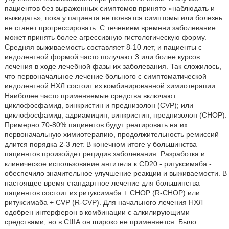
пациентов без выраженных симптомов принято «наблюдать и
выжидать», пока у пациента не появятся симптомы или болезнь
не станет прогрессировать. С течением времени заболевание
может принять более агрессивную гистологическую форму.
Средняя выживаемость составляет 8-10 лет, и пациенты с
индолентной формой часто получают 3 или более курсов
лечения в ходе лечебной фазы их заболевания. Так сложилось,
что первоначальное лечение больного с симптоматической
индолентной НХЛ состоит из комбинированной химиотерапии.
Наиболее часто применяемые средства включают:
циклофосфамид, винкристин и преднизолон (CVP); или
циклофосфамид, адриамицин, винкристин, преднизолон (CHOP).
Примерно 70-80% пациентов будут реагировать на их
первоначальную химиотерапию, продолжительность ремиссий
длится порядка 2-3 лет. В конечном итоге у большинства
пациентов произойдет рецидив заболевания. Разработка и
клиническое использование антитела к CD20 - ритуксимаба -
обеспечило значительное улучшение реакции и выживаемости. В
настоящее время стандартное лечение для большинства
пациентов состоит из ритуксимаба + CHOP (R-CHOP) или
ритуксимаба + CVP (R-CVP). Для начального лечения НХЛ
одобрен интерферон в комбинации с алкилирующими
средствами, но в США он широко не применяется. Было