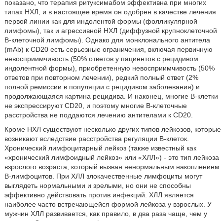
показано, что терапия ритуксимабом эффективна при многих
типах НХЛ, и в настоящее время он одобрен в качестве лечения
первой линии как для индолентой формы (фолликулярной
лимфомы), так и агрессивной НХЛ (диффузной крупноклеточной
В-клеточной лимфомы). Однако для монклонального антитела
(mAb) к CD20 есть серьезные ограничения, включая первичную
невосприимчивость (50% ответов у пациентов с рецидивом
индолентной формы), приобретенную невосприимчивость (50%
ответов при повторном лечении), редкий полный ответ (2%
полной ремиссии в популяции с рецидивом заболевания) и
продолжающаяся картина рецидива. И наконец, многие В-клетки
не экспрессируют CD20, и поэтому многие В-клеточные
расстройства не поддаются лечению антителами к CD20.
Кроме НХЛ существуют несколько других типов лейкозов, которые
возникают вследствие расстройства регуляции В-клеток.
Хронический лимфоцитарный лейкоз (также известный как
«хронический лимфоидный лейкоз» или «ХЛЛ») - это тип лейкоза
взрослого возраста, который вызван ненормальным накоплением
В-лимфоцитов. При ХЛЛ злокачественные лимфоциты могут
выглядеть нормальными и зрелыми, но они не способны
эффективно действовать против инфекций. ХЛЛ является
наиболее часто встречающейся формой лейкоза у взрослых. У
мужчин ХЛЛ развивается, как правило, в два раза чаще, чем у