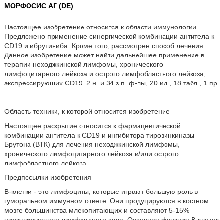
МОРФОСИС АГ (DE)
Настоящее изобретение относится к области иммунологии.
Предложено применение синергической комбинации антитела к
CD19 и ибрутиниба. Кроме того, рассмотрен способ лечения.
Данное изобретение может найти дальнейшее применение в
терапии неходжкинской лимфомы, хронического
лимфоцитарного лейкоза и острого лимфобластного лейкоза,
экспрессирующих CD19. 2 н. и 34 з.п. ф-лы, 20 ил., 18 табл., 1 пр.
Область техники, к которой относится изобретение
Настоящее раскрытие относится к фармацевтической
комбинации антитела к CD19 и ингибитора тирозинкиназы
Брутона (ВТК) для лечения неходжкинской лимфомы,
хронического лимфоцитарного лейкоза и/или острого
лимфобластного лейкоза.
Предпосылки изобретения
В-клетки - это лимфоциты, которые играют большую роль в
гуморальном иммунном ответе. Они продуцируются в костном
мозге большинства млекопитающих и составляют 5-15%
циркулирующего лимфоидного пула. Основная функция В-клеток