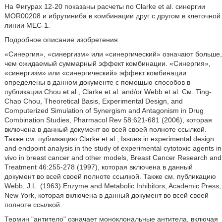
На Фигурах 12-20 показаны расчеты по Clarke et al. синергии
MOR00208 и ибрутиниба в комбинации друг с другом в клеточной
линии МЕС-1.
Подробное описание изобретения
«Синергия», «синергизм» или «синергический» означают больше,
чем ожидаемый суммарный эффект комбинации. «Синергия»,
«синергизм» или «синергический» эффект комбинации
определены в данном документе с помощью способов в
публикации Chou et al., Clarke et al. and/or Webb et al. См. Ting-
Chao Chou, Theoretical Basis, Experimental Design, and
Computerized Simulation of Synergism and Antagonism in Drug
Combination Studies, Pharmacol Rev 58:621-681 (2006), которая
включена в данный документ во всей своей полноте ссылкой.
Также см. публикацию Clarke et al., Issues in experimental design
and endpoint analysis in the study of experimental cytotoxic agents in
vivo in breast cancer and other models, Breast Cancer Research and
Treatment 46:255-278 (1997), которая включена в данный
документ во всей своей полноте ссылкой. Также см. публикацию
Webb, J.L. (1963) Enzyme and Metabolic Inhibitors, Academic Press,
New York, которая включена в данный документ во всей своей
полноте ссылкой.
Термин "антитело" означает моноклональные антитела, включая