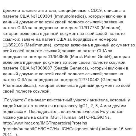
Дополнительные антитела, специфичные к CD19, описаны в
патенте США №7109304 (Immunomedics), который включен в
данный документ во всей своей полноте ссылкой; заявке на
патент США за порядковым номером 11/917750 (Medarex),
которая включена в данный документ во всей своей полноте
ссылкой; заявке на патент США за порядковым номером
11/852106 (Medimmune), которая включена в данный документ во
всей своей полноте ссылкой; заявке на патент США за
порядковым номером 11/648505 (Merck Patent GmbH), которая
включена в данный документ во всей своей полноте ссылкой;
патенте США №7968687 (Seattle Genetics), который включен в
данный документ во всей своей полноте ссылкой; заявке на
патент США за порядковым номером 12/710442 (Glenmark
Pharmaceuticals), которая включена в данный документ во всей
своей полноте ссылкой.
"Fc участок" означает константный участок антитела, который у
людей может относиться к подклассу IgG1, 2, 3, 4 или другим
подклассам. Последовательности человеческих Fc участков
можно узнать на сайте IMGT, Human IGH C-REGIONs,
http://www.imgt.org/IMGTrepertoire|Proteins
/protein/human/IGH/IGHC/Hu_IGHCallgenes.html (найдено 16 мая
2011 г.).