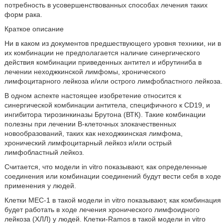
потребность в усовершенствованных способах лечения таких
форм рака.
Краткое описание
Ни в каком из документов предшествующего уровня техники, ни в
их комбинации не предполагается наличие синергического
действия комбинации приведенных антител и ибрутиниба в
лечении неходжкинской лимфомы, хронического
лимфоцитарного лейкоза и/или острого лимфобластного лейкоза.
В одном аспекте настоящее изобретение относится к
синергической комбинации антитела, специфичного к CD19, и
ингибитора тирозинкиназы Брутона (ВТК). Такие комбинации
полезны при лечении В-клеточных злокачественных
новообразований, таких как неходжкинская лимфома,
хронический лимфоцитарный лейкоз и/или острый
лимфобластный лейкоз.
Считается, что модели in vitro показывают, как определенные
соединения или комбинации соединений будут вести себя в ходе
применения у людей.
Клетки МЕС-1 в такой модели in vitro показывают, как комбинация
будет работать в ходе лечения хронического лимфоидного
лейкоза (ХЛЛ) у людей. Клетки-Ramos в такой модели in vitro