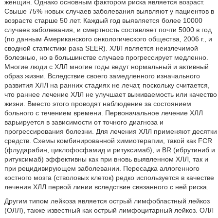
женщин. Однако основным фактором риска является возраст.
Свыше 75% новых случаев заболевания выявляют у пациентов в
возрасте старше 50 лет. Каждый год выявляется более 10000
случаев заболевания, и смертность составляет почти 5000 в год
(по данным Американского онкологического общества, 2006 г., и
сводной статистики рака SEER). ХЛЛ является неизлечимой
болезнью, но в большинстве случаев прогрессирует медленно.
Многие люди с ХЛЛ многие годы ведут нормальный и активный
образ жизни. Вследствие своего замедленного изначального
развития ХЛЛ на ранних стадиях не лечат, поскольку считается,
что раннее лечение ХЛЛ не улучшает выживаемость или качество
жизни. Вместо этого проводят наблюдение за состоянием
больного с течением времени. Первоначальное лечение ХЛЛ
варьируется в зависимости от точного диагноза и
прогрессирования болезни. Для лечения ХЛЛ применяют десятки
средств. Схемы комбинированной химиотерапии, такой как FCR
(флударабин, циклофосфамид и ритуксимаб), и BR (ибрутиниб и
ритуксимаб) эффективны как при вновь выявленном ХЛЛ, так и
при рецидивирующем заболевании. Пересадка аллогенного
костного мозга (стволовых клеток) редко используется в качестве
лечения ХЛЛ первой линии вследствие связанного с ней риска.
Другим типом лейкоза является острый лимфобластный лейкоз
(ОЛЛ), также известный как острый лимфоцитарный лейкоз. ОЛЛ