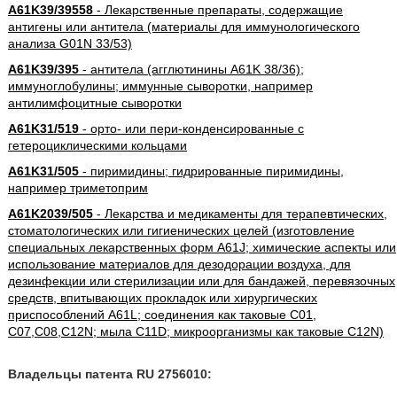
A61K39/39558
- Лекарственные препараты, содержащие
антигены или антитела (материалы для иммунологического
анализа G01N 33/53)
A61K39/395
- антитела (агглютинины A61K 38/36);
иммуноглобулины; иммунные сыворотки, например
антилимфоцитные сыворотки
A61K31/519
- орто- или пери-конденсированные с
гетероциклическими кольцами
A61K31/505
- пиримидины; гидрированные пиримидины,
например триметоприм
A61K2039/505
- Лекарства и медикаменты для терапевтических,
стоматологических или гигиенических целей (изготовление
специальных лекарственных форм A61J; химические аспекты или
использование материалов для дезодорации воздуха, для
дезинфекции или стерилизации или для бандажей, перевязочных
средств, впитывающих прокладок или хирургических
приспособлений A61L; соединения как таковые C01,
C07,C08,C12N; мыла C11D; микроорганизмы как таковые C12N)
Владельцы патента RU 2756010: