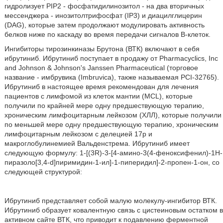
гидролизует PIP2 - фосфатидилинозитол - на два вторичных
мессенджера - инозитолтрифосфат (IP3) и диацилглицерин
(DAG), которые затем продолжают модулировать активность
белков ниже по каскаду во время передачи сигналов В-клеток.
Ингибиторы тирозинкиназы Брутона (ВТК) включают в себя
ибрутиниб. Ибрутиниб поступает в продажу от Pharmacyclics, Inc
and Johnson & Johnson's Janssen Pharmaceutical (торговое
название - имбрувика (Imbruvica), также называемая PCI-32765).
Ибрутиниб в настоящее время рекомендован для лечения
пациентов с лимфомой из клеток мантии (MCL), которые
получили по крайней мере одну предшествующую терапию,
хроническим лимфоцитарным лейкозом (ХЛЛ), которые получили
по меньшей мере одну предшествующую терапию, хроническим
лимфоцитарным лейкозом с делецией 17р и
макроглобулинемией Вальденстрема. Ибрутиниб имеет
следующую формулу: 1-[(3R)-3-[4-амино-3(4-феноксифенил)-1Н-
пиразоло[3,4-d]пиримидин-1-ил]-1-пиперидил]-2-пропен-1-он, со
следующей структурой:
Ибрутиниб представляет собой малую молекулу-ингибитор ВТК.
Ибрутиниб образует ковалентную связь с цистеиновым остатком в
активном сайте ВТК, что приводит к подавлению ферментной