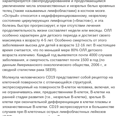
характеризуется свехпродуцированием и продолжающимся
увеличением числа злокачественных и незрелых белых кровяных
телец (также называемых лимфобластами) в костном мозге.
«Острый» относится к недифференцированному, незрелому
состоянию циркулирующих лимфоцитов («бластов»), и эта
болезнь быстро прогрессирует, и при отсутствии лечения
продолжительность жизни составляет недели или месяцы. ОЛЛ
особенно характерен для детского периода и достигает своего
максимума к возрасту 4-5 лет. Особенно смертность от этого
заболевания высока для детей в возрасте 12-16 лет. В настоящее
время считается, что по меньшей мере 80% ОЛЛ детского
возраста излечимо. Каждый год выявляется почти 4000 случаев
заболевания, и смертность составляет почти 1500 в год (по
данным Американского онкологического общества, 2006 г., и
сводной статистики рака SEER).
Молекула человеческого CD19 представляет собой рецептор на
клеточной поверхности с отличающейся структурой,
экспрессируемый на поверхности В-клеток человека, включая, но
не ограничиваясь ими, предшественники В-клеток, В-клетки на
ранней стадии развития (т.е., незрелые В-клетки), зрелые В-
клетки при окончательной дифференциации в клетки плазмы и
злокачественные В-клетки. CD19 экспрессируется в большинстве
случаев пре-В-клеточных острых лимфобластнных лейкозов