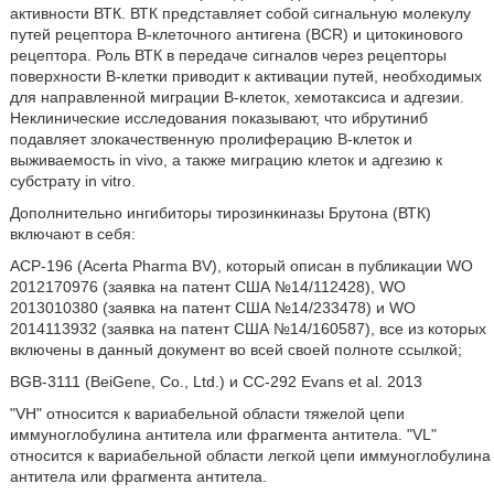
активности ВТК. ВТК представляет собой сигнальную молекулу
путей рецептора В-клеточного антигена (BCR) и цитокинового
рецептора. Роль ВТК в передаче сигналов через рецепторы
поверхности В-клетки приводит к активации путей, необходимых
для направленной миграции В-клеток, хемотаксиса и адгезии.
Неклинические исследования показывают, что ибрутиниб
подавляет злокачественную пролиферацию В-клеток и
выживаемость in vivo, а также миграцию клеток и адгезию к
субстрату in vitro.
Дополнительно ингибиторы тирозинкиназы Брутона (ВТК)
включают в себя:
ACP-196 (Acerta Pharma BV), который описан в публикации WO
2012170976 (заявка на патент США №14/112428), WO
2013010380 (заявка на патент США №14/233478) и WO
2014113932 (заявка на патент США №14/160587), все из которых
включены в данный документ во всей своей полноте ссылкой;
BGB-3111 (BeiGene, Co., Ltd.) и СС-292 Evans et al. 2013
"VH" относится к вариабельной области тяжелой цепи
иммуноглобулина антитела или фрагмента антитела. "VL"
относится к вариабельной области легкой цепи иммуноглобулина
антитела или фрагмента антитела.