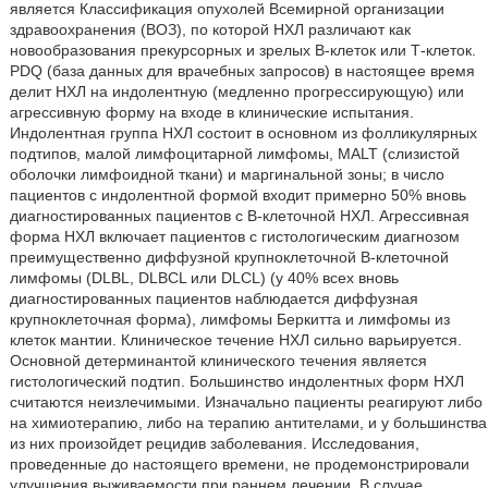
является Классификация опухолей Всемирной организации
здравоохранения (ВОЗ), по которой НХЛ различают как
новообразования прекурсорных и зрелых В-клеток или Т-клеток.
PDQ (база данных для врачебных запросов) в настоящее время
делит НХЛ на индолентную (медленно прогрессирующую) или
агрессивную форму на входе в клинические испытания.
Индолентная группа НХЛ состоит в основном из фолликулярных
подтипов, малой лимфоцитарной лимфомы, MALT (слизистой
оболочки лимфоидной ткани) и маргинальной зоны; в число
пациентов с индолентной формой входит примерно 50% вновь
диагностированных пациентов с В-клеточной НХЛ. Агрессивная
форма НХЛ включает пациентов с гистологическим диагнозом
преимущественно диффузной крупноклеточной В-клеточной
лимфомы (DLBL, DLBCL или DLCL) (у 40% всех вновь
диагностированных пациентов наблюдается диффузная
крупноклеточная форма), лимфомы Беркитта и лимфомы из
клеток мантии. Клиническое течение НХЛ сильно варьируется.
Основной детерминантой клинического течения является
гистологический подтип. Большинство индолентных форм НХЛ
считаются неизлечимыми. Изначально пациенты реагируют либо
на химиотерапию, либо на терапию антителами, и у большинства
из них произойдет рецидив заболевания. Исследования,
проведенные до настоящего времени, не продемонстрировали
улучшения выживаемости при раннем лечении. В случае