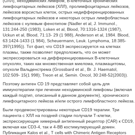
(ОЛЛ), неходжкинских лимфом, В-клеточных хронических
лимфоцитарных лейкозов (ХЛЛ), пролимфоцитарных лейкозов,
лейкозов ворсистых клеток, острых недифференцированных
лимфоцитарных лейкозов и некоторых острых лимфобластных
лейкозов с нулевым фенотипом (Nadler et al, J. Immunol.,
131:244-250 (1983), Loken et al, Blood, 70:1316-1324 (1987),
Uckun et al, Blood, 71:13- 29 (1 988), Anderson et al, 1984. Blood,
63:1424-1433 (1 984), Scheuermann, Leuk. Lymphoma, 18:385-
397(1995)). Тот факт, что CD19 экспрессируется на клетках
плазмы, также позволяет предположить, что он может
экспрессироваться на дифференцированных В-клеточных
опухолях, таких как множественная миелома, плазмацитомы,
опухоли Вальденстрема (Grossbard et al., Br. J. Haematol,
102:509- 15(1 998); Treon et al, Semin. Oncol, 30:248-52(2003)).
Поэтому антиген CD 19 представляет собой цель для
иммунотерапии при лечении неходжкинской лимфомы (включая
каждый подтип, описанный в данном документе), хронического
лимфоцитарного лейкоза и/или острого лимфобластного лейкоза.
Были продемонстрированы некоторые CD19 терапии. Три
пациента с ХЛЛ на поздней стадии получали Т-клетки,
экспрессирующие химерный антигенный рецептор (CAR) к CD19,
включая как CD3-4, так и 4-ВВ костимулирующий домен.
Публикация Kalos et al., Т cells with Chimeric Antigen Receptors