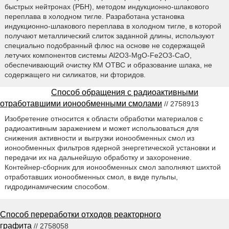
быстрых нейтронах (РБН), методом индукционно-шлакового
переплава в холодном тигле. Разработана установка
индукционно-шлакового переплава в холодном тигле, в которой
получают металлический слиток заданной длины, используют
специально подобранный флюс на основе не содержащей
летучих компонентов системы Al2O3-MgO-Fe2O3-CaO,
обеспечивающий очистку КМ ОТВС и образование шлака, не
содержащего ни силикатов, ни фторидов.
Способ обращения с радиоактивными
отработавшими ионообменными смолами
// 2758913
Изобретение относится к области обработки материалов с
радиоактивным заражением и может использоваться для
снижения активности и выгрузки ионообменных смол из
ионообменных фильтров ядерной энергетической установки и
передачи их на дальнейшую обработку и захоронение.
Контейнер-сборник для ионообменных смол заполняют шихтой
отработавших ионообменных смол, в виде пульпы,
гидродинамическим способом.
Способ переработки отходов реакторного
графита
// 2758058