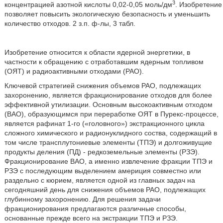
3
концентрацией азотной кислоты 0,02-0,05 моль/дм
. Изобретение
позволяет повысить экологическую безопасность и уменьшить
количество отходов. 2 з.п. ф-лы, 3 табл.
Изобретение относится к области ядерной энергетики, в
частности к обращению с отработавшим ядерным топливом
(ОЯТ) и радиоактивными отходами (РАО).
Ключевой стратегией снижения объемов РАО, подлежащих
захоронению, является фракционирование отходов для более
эффективной утилизации. Основным высокоактивным отходом
(ВАО), образующимся при переработке ОЯТ в Пурекс-процессе,
является рафинат 1-го («головного») экстракционного цикла
сложного химического и радионуклидного соства, содержащий в
том числе трансплутониевые элементы (ТПЭ) и долгоживущие
продукты деления (ПД) - редкоземельные элементы (РЗЭ).
Фракционирование ВАО, а именно извлечение фракции ТПЭ и
РЗЭ с последующим выделением америция совместно или
раздельно с кюрием, является одной из главных задач на
сегодняшний день для снижения объемов РАО, подлежащих
глубинному захоронению. Для решения задачи
фракционирования предлагаются различные способы,
основанные прежде всего на экстракции ТПЭ и РЗЭ.