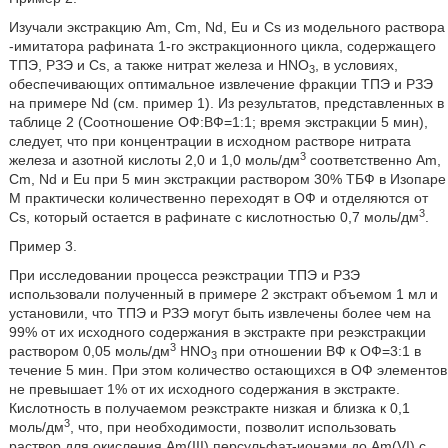
Изучали экстракцию Am, Cm, Nd, Eu и Cs из модельного раствора
-имитатора рафината 1-го экстракционного цикла, содержащего
ТПЭ, РЗЭ и Cs, а также нитрат железа и HNO
, в условиях,
3
обеспечивающих оптимальное извлечение фракции ТПЭ и РЗЭ
на примере Nd (см. пример 1). Из результатов, представленных в
таблице 2 (Соотношение ОФ:ВФ=1:1; время экстракции 5 мин),
следует, что при концентрации в исходном растворе нитрата
3
железа и азотной кислоты 2,0 и 1,0 моль/дм
соответственно Am,
Cm, Nd и Eu при 5 мин экстракции раствором 30% ТБФ в Изопаре
М практически количественно переходят в ОФ и отделяются от
3
Cs, который остается в рафинате с кислотностью 0,7 моль/дм
.
Пример 3.
При исследовании процесса реэкстрации ТПЭ и РЗЭ
использовали полученный в примере 2 экстракт объемом 1 мл и
установили, что ТПЭ и РЗЭ могут быть извлечены более чем на
99% от их исходного содержания в экстракте при реэкстракции
3
раствором 0,05 моль/дм
HNO
при отношении ВФ к ОФ=3:1 в
3
течение 5 мин. При этом количество остающихся в ОФ элементов
не превышает 1% от их исходного содержания в экстракте.
Кислотность в получаемом реэкстракте низкая и близка к 0,1
3
моль/дм
, что, при необходимости, позволит использовать
раствор для окисления Am(III) персульфат-ионами до Am(VI) с