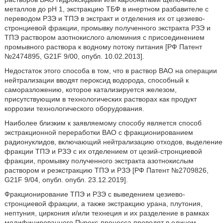
металлов до рН 1, экстракцию ТБФ в инертном разбавителе с
переводом РЗЭ и ТПЭ в экстракт и отделения их от цезиево-
стронциевой фракции, промывку полученного экстракта РЗЭ и
ТПЭ раствором азотнокислого алюминия с присоединением
промывного раствора к водному потоку питания [РФ Патент
№2474895, G21F 9/00, опубл. 10.02.2013].
Недостаток этого способа в том, что в раствор ВАО на операции
нейтрализации вводят пероксид водорода, способный к
саморазложению, которое катализируется железом,
присутствующим в технологических растворах как продукт
коррозии технологического оборудования.
Наиболее близким к заявляемому способу является способ
экстракционной переработки ВАО с фракционированием
радионуклидов, включающий нейтрализацию отходов, выделение
фракции ТПЭ и РЗЭ с их отделением от цезий-стронциевой
фракции, промывку полученного экстракта азотнокислым
раствором и реэкстракцию ТПЭ и РЗЭ [РФ Патент №2709826,
G21F 9/04, опубл. опубл. 23.12.2019].
Фракционирование ТПЭ и РЗЭ с выведением цезиево-
стронциевой фракции, а также экстракцию урана, плутония,
нептуния, циркония и/или технеция и их разделение в рамках
модифицированного Пурекс-процесса проводят в едином