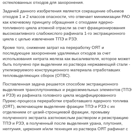
остеклованных отходов для захоронения.
Задачей данного изобретения является сокращение объемов
отходов 1 и 2 классов опасности, что отвечает минимизации РАО
как ключевому принципу обращения с отходами ядерно-
топливного цикла атомной отрасли за счет фракционирования
высокоактивного слабокислого рафината 1-го экстракционного
цикла с целью извлечения ТПЭ и РЗЭ.
Кроме того, снижение затрат на переработку ОЯТ и
последующее захоронение удаляемых отходов за счет
использования нитрата железа как высаливателя, которое может
быть получено при выделении из раствора нержавеющей стали -
утилизируемого конструкционного материала отработавших
тепловыделяющих сборок (ОТВС).
Поставленная задача решается способом экстракционного
выделения трансплутониевых и редкоземельных элементов (ТПЭ
и РЗЭ) из рафината головного цикла модифицированного
Пурекс-процесса переработки отработавшего ядерного топлива
(ОЯТ), включающем выделение фракции ТПЭ и РЗЭ с их
отделением от цезий-стронциевой фракции, промывку
полученного экстракта азотнокислым раствором и реэкстракцию
ТПЭ и РЗЭ, в полученный после выделения урана, плутония,
нептуния, циркония и/или технеция из раствора ОЯТ рафинат с