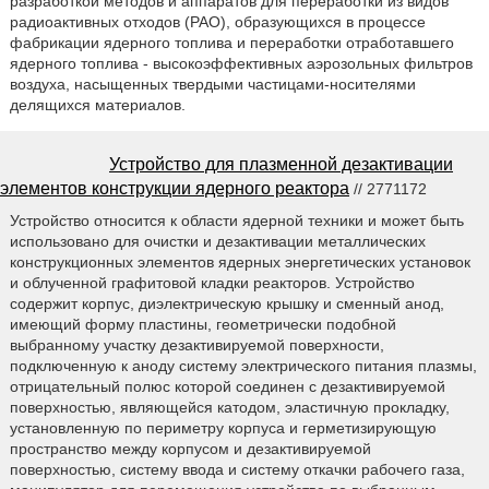
разработкой методов и аппаратов для переработки из видов
радиоактивных отходов (РАО), образующихся в процессе
фабрикации ядерного топлива и переработки отработавшего
ядерного топлива - высокоэффективных аэрозольных фильтров
воздуха, насыщенных твердыми частицами-носителями
делящихся материалов.
Устройство для плазменной дезактивации
элементов конструкции ядерного реактора
// 2771172
Устройство относится к области ядерной техники и может быть
использовано для очистки и дезактивации металлических
конструкционных элементов ядерных энергетических установок
и облученной графитовой кладки реакторов. Устройство
содержит корпус, диэлектрическую крышку и сменный анод,
имеющий форму пластины, геометрически подобной
выбранному участку дезактивируемой поверхности,
подключенную к аноду систему электрического питания плазмы,
отрицательный полюс которой соединен с дезактивируемой
поверхностью, являющейся катодом, эластичную прокладку,
установленную по периметру корпуса и герметизирующую
пространство между корпусом и дезактивируемой
поверхностью, систему ввода и систему откачки рабочего газа,