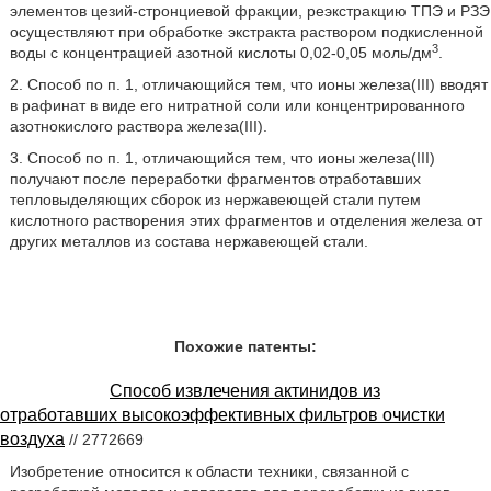
элементов цезий-стронциевой фракции, реэкстракцию ТПЭ и РЗЭ
осуществляют при обработке экстракта раствором подкисленной
3
воды с концентрацией азотной кислоты 0,02-0,05 моль/дм
.
2. Способ по п. 1, отличающийся тем, что ионы железа(III) вводят
в рафинат в виде его нитратной соли или концентрированного
азотнокислого раствора железа(III).
3. Способ по п. 1, отличающийся тем, что ионы железа(III)
получают после переработки фрагментов отработавших
тепловыделяющих сборок из нержавеющей стали путем
кислотного растворения этих фрагментов и отделения железа от
других металлов из состава нержавеющей стали.
Похожие патенты:
Способ извлечения актинидов из
отработавших высокоэффективных фильтров очистки
воздуха
// 2772669
Изобретение относится к области техники, связанной с