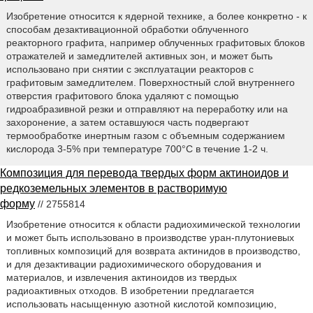
Изобретение относится к ядерной технике, а более конкретно - к
способам дезактивационной обработки облученного
реакторного графита, например облученных графитовых блоков
отражателей и замедлителей активных зон, и может быть
использовано при снятии с эксплуатации реакторов с
графитовым замедлителем. Поверхностный слой внутреннего
отверстия графитового блока удаляют с помощью
гидроабразивной резки и отправляют на переработку или на
захоронение, а затем оставшуюся часть подвергают
термообработке инертным газом с объемным содержанием
кислорода 3-5% при температуре 700°C в течение 1-2 ч.
Композиция для перевода твердых форм актиноидов и
редкоземельных элементов в растворимую
форму
// 2755814
Изобретение относится к области радиохимической технологии
и может быть использовано в производстве уран-плутониевых
топливных композиций для возврата актинидов в производство,
и для дезактивации радиохимического оборудования и
материалов, и извлечения актиноидов из твердых
радиоактивных отходов. В изобретении предлагается
использовать насыщенную азотной кислотой композицию,