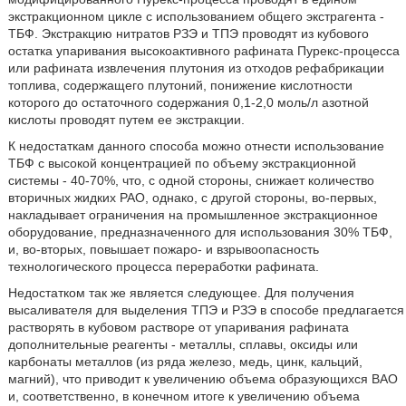
экстракционном цикле с использованием общего экстрагента -
ТБФ. Экстракцию нитратов РЗЭ и ТПЭ проводят из кубового
остатка упаривания высокоактивного рафината Пурекс-процесса
или рафината извлечения плутония из отходов рефабрикации
топлива, содержащего плутоний, понижение кислотности
которого до остаточного содержания 0,1-2,0 моль/л азотной
кислоты проводят путем ее экстракции.
К недостаткам данного способа можно отнести использование
ТБФ с высокой концентрацией по объему экстракционной
системы - 40-70%, что, с одной стороны, снижает количество
вторичных жидких РАО, однако, с другой стороны, во-первых,
накладывает ограничения на промышленное экстракционное
оборудование, предназначенного для использования 30% ТБФ,
и, во-вторых, повышает пожаро- и взрывоопасность
технологического процесса переработки рафината.
Недостатком так же является следующее. Для получения
высаливателя для выделения ТПЭ и РЗЭ в способе предлагается
растворять в кубовом растворе от упаривания рафината
дополнительные реагенты - металлы, сплавы, оксиды или
карбонаты металлов (из ряда железо, медь, цинк, кальций,
магний), что приводит к увеличению объема образующихся ВАО
и, соответственно, в конечном итоге к увеличению объема