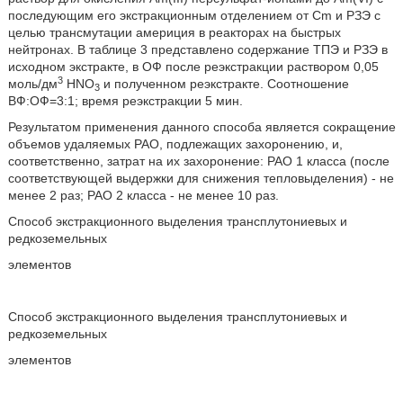
последующим его экстракционным отделением от Cm и РЗЭ с
целью трансмутации америция в реакторах на быстрых
нейтронах. В таблице 3 представлено содержание ТПЭ и РЗЭ в
исходном экстракте, в ОФ после реэкстракции раствором 0,05
3
моль/дм
HNO
и полученном реэкстракте. Соотношение
3
ВФ:ОФ=3:1; время реэкстракции 5 мин.
Результатом применения данного способа является сокращение
объемов удаляемых РАО, подлежащих захоронению, и,
соответственно, затрат на их захоронение: РАО 1 класса (после
соответствующей выдержки для снижения тепловыделения) - не
менее 2 раз; РАО 2 класса - не менее 10 раз.
Способ экстракционного выделения трансплутониевых и
редкоземельных
элементов
Способ экстракционного выделения трансплутониевых и
редкоземельных
элементов