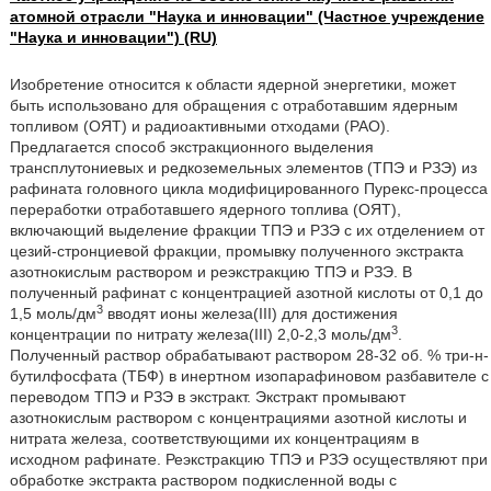
атомной отрасли "Наука и инновации" (Частное учреждение
"Наука и инновации") (RU)
Изобретение относится к области ядерной энергетики, может
быть использовано для обращения с отработавшим ядерным
топливом (ОЯТ) и радиоактивными отходами (РАО).
Предлагается способ экстракционного выделения
трансплутониевых и редкоземельных элементов (ТПЭ и РЗЭ) из
рафината головного цикла модифицированного Пурекс-процесса
переработки отработавшего ядерного топлива (ОЯТ),
включающий выделение фракции ТПЭ и РЗЭ с их отделением от
цезий-стронциевой фракции, промывку полученного экстракта
азотнокислым раствором и реэкстракцию ТПЭ и РЗЭ. В
полученный рафинат с концентрацией азотной кислоты от 0,1 до
3
1,5 моль/дм
вводят ионы железа(III) для достижения
3
концентрации по нитрату железа(III) 2,0-2,3 моль/дм
.
Полученный раствор обрабатывают раствором 28-32 об. % три-н-
бутилфосфата (ТБФ) в инертном изопарафиновом разбавителе с
переводом ТПЭ и РЗЭ в экстракт. Экстракт промывают
азотнокислым раствором с концентрациями азотной кислоты и
нитрата железа, соответствующими их концентрациям в
исходном рафинате. Реэкстракцию ТПЭ и РЗЭ осуществляют при
обработке экстракта раствором подкисленной воды с