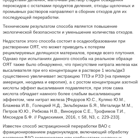
пероксидов с остатками продуктов деления, отходы щелочных и
промывных растворов направляют в сборник отходов для их
последующей переработки.
Техническим результатом способа является повышение
экологической безопасности и уменьшение количества отходов.
Недостаток этого способа состоит в осадкообразовании при
растворении ОЯТ, что может приводить к потерям
рециклируемых делящихся материалов, прежде всего плутония.
Однако при испытаниях данного способа на реальном образце
ОЯТ также было обнаружено, что присутствие нитрата железа как
высаливателя при его концентрации в растворе 1 моль/дм3
существенно увеличивает экстракцию ТПЭ и РЗЭ (на примере
америция, неодима и европия), а с ростом концентрации азотной
кислоты эффект высаливания подавляется, при этом сама
кислота обладает намного более слабым высаливающим
эффектом, чем нитрат железа [Федоров Ю.С., Куляко Ю.М.,
Блажева И.В., Голецкий Н.Д., Зильберман Б.Я., Металиди М.М.,
Петров Ю.Ю., Рябкова Н.В., Винокуров С.Е., Трофимов Т.И.,
Мясоедов Б.Ф. // Радиохимия, 2016, т. 58, N3, с. 229-233].
Известен способ экстракционной переработки ВАО с
фракционированием радионуклидов, включающий обработку
растворов ВАО гидроксидами или карбонатами щелочных