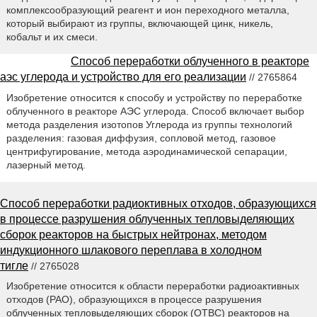
комплексообразующий реагент и ион переходного металла,
который выбирают из группы, включающей цинк, никель,
кобальт и их смеси.
Способ переработки облученного в реакторе
аэс углерода и устройство для его реализации
// 2765864
Изобретение относится к способу и устройству по переработке
облученного в реакторе АЭС углерода. Способ включает выбор
метода разделения изотопов Углерода из группы технологий
разделения: газовая диффузия, сопловой метод, газовое
центрифугирование, метода аэродинамической сепарации,
лазерный метод.
Способ переработки радиоктивных отходов, образующихся
в процессе разрушения облученных тепловыделяющих
сборок реакторов на быстрых нейтронах, методом
индукционного шлакового переплава в холодном
тигле
// 2765028
Изобретение относится к области переработки радиоактивных
отходов (РАО), образующихся в процессе разрушения
облученных тепловыделяющих сборок (ОТВС) реакторов на