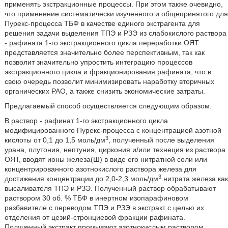
применять экстракционные процессы. При этом также очевидно,
что применение систематически изученного и общепринятого для
Пурекс-процесса ТБФ в качестве единого экстрагента для
решения задачи выделения ТПЭ и РЗЭ из слабокислого раствора
- рафината 1-го экстракционного цикла переработки ОЯТ
представляется значительно более перспективным, так как
позволит значительно упростить интеграцию процессов
экстракционного цикла и фракционирования рафината, что в
свою очередь позволит минимизировать наработку вторичных
органических РАО, а также снизить экономические затраты.
Предлагаемый способ осуществляется следующим образом.
В раствор - рафинат 1-го экстракционного цикла
модифицированного Пурекс-процесса с концентрацией азотной
3
кислоты от 0,1 до 1,5 моль/дм
, полученный после выделения
урана, плутония, нептуния, циркония и/или технеция из раствора
ОЯТ, вводят ионы железа(Ш) в виде его нитратной соли или
концентрированного азотнокислого раствора железа для
3
достижения концентрации до 2,0-2,3 моль/дм
нитрата железа как
высаливателя ТПЭ и РЗЭ. Полученный раствор обрабатывают
раствором 30 об. % ТБФ в инертном изопарафиновом
разбавителе с переводом ТПЭ и РЗЭ в экстракт с целью их
отделения от цезий-стронциевой фракции рафината.
Полученный экстракт промывают азотнокислым раствором,