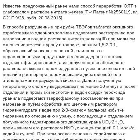
Известен предложенный ранее нами способ переработки ОЯТ в
слабокислом растворе нитрата железа [РФ Патент №2560119, кл.
G21F 9/28, публ. 20.08.2015].
В способе разрушенные при рубке ТВЭЛов таблетки оксидного
отработавшего ядерного топлива подвергают растворению при
нагревании в водном растворе нитрата железа(III) при мольном
отношении железа к урану в топливе, равном 1,5-2,0:1,
образовавшийся осадок основной соли железа с
нерастворенными продуктами деления ядерного топлива
отделяют фильтрованием, а из полученного слабокислого
раствора осаждают пероксид уранила путем последовательной
подачи в раствор при перемешивании динатриевой соли
этилендиаминтетрауксусной кислоты. Далее полученную
гетерогенную систему выдерживают не менее 30 минут и после
отделения и промывки кислотой и водой осадок пероксида
уранила подвергают твердофазному восстановлению при
нагревании путем обработки его щелочным раствором
гидразингидрата в воде при 2-3-кратном мольном избытке
гидразина по отношению к урану, с последующим отделением
полученного гидратированного диоксида урана UO
⋅2H
O,
2
2
промыванием его раствором HNO
с концентрацией 0,1 моль/л,
3
водой и сушкой. При этом осадок основных солей железа с
продуктами деления, маточный раствор стадии осаждения