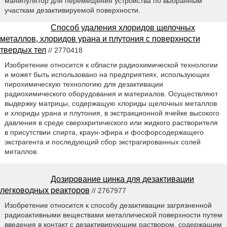
манипулятор для перемещения устройства по выбранным
участкам дезактивируемой поверхности.
Способ удаления хлоридов щелочных
металлов, хлоридов урана и плутония с поверхности
твердых тел
// 2770418
Изобретение относится к области радиохимической технологии
и может быть использовано на предприятиях, использующих
пирохимическую технологию для дезактивации
радиохимического оборудования и материалов. Осуществляют
выдержку матрицы, содержащую хлориды щелочных металлов
и хлориды урана и плутония, в экстракционной ячейке высокого
давления в среде сверхкритического или жидкого растворителя
в присутствии спирта, краун-эфира и фосфорсодержащего
экстрагента и последующий сбор экстрагированных солей
металлов.
Дозирование цинка для дезактивации
легководных реакторов
// 2767977
Изобретение относится к способу дезактивации загрязненной
радиоактивными веществами металлической поверхности путем
введения в контакт с дезактивирующим раствором, содержащим