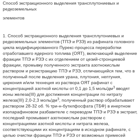
Способ экстракционного выделения трансплутониевых и
редкоземельных
элементов
1. Способ экстракционного выделения трансплутониевых и
редкоземельных элементов (ТПЭ и РЗЭ) из рафината головного
цикла модифицированного Пурекс-процесса переработки
отработавшего ядерного топлива (ОЯТ), включающий выделение
фракции ТПЭ и РЗЭ с их отделением от цезий-стронциевой
фракции, промывку полученного экстракта азотнокислым
раствором и реэкстракцию ТПЭ и РЗЭ, отличающийся тем, что в
полученный после выделения урана, плутония, нептуния,
циркония и/или технеция из раствора ОЯТ рафинат с
3
концентрацией азотной кислоты от 0,1 до 1,5 моль/дм
вводят
ионы железа(III) для достижения концентрации по нитрату
3
железа(III) 2,0-2,3 моль/дм
, полученный раствор обрабатывают
раствором 28-32 об. % три-н-бутилфосфата (ТБФ) в инертном
изопарафиновом разбавителе с переводом ТПЭ и РЗЭ в экстракт,
последний промывают азотнокислым раствором с
концентрациями азотной кислоты и нитрата железа,
соответствующими их концентрациям в исходном рафинате, с
целью очистки фракции ТПЭ и РЗЭ от возможных примесей