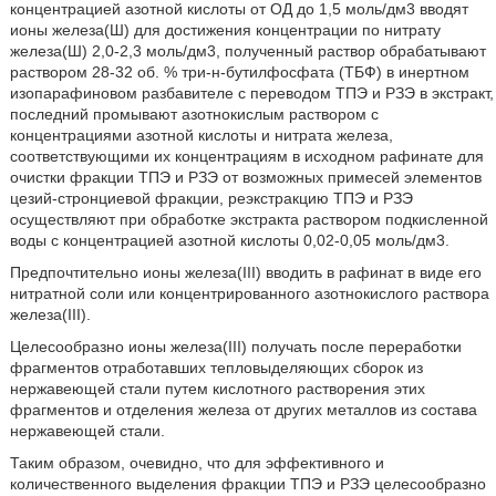
концентрацией азотной кислоты от ОД до 1,5 моль/дм3 вводят
ионы железа(Ш) для достижения концентрации по нитрату
железа(Ш) 2,0-2,3 моль/дм3, полученный раствор обрабатывают
раствором 28-32 об. % три-н-бутилфосфата (ТБФ) в инертном
изопарафиновом разбавителе с переводом ТПЭ и РЗЭ в экстракт,
последний промывают азотнокислым раствором с
концентрациями азотной кислоты и нитрата железа,
соответствующими их концентрациям в исходном рафинате для
очистки фракции ТПЭ и РЗЭ от возможных примесей элементов
цезий-стронциевой фракции, реэкстракцию ТПЭ и РЗЭ
осуществляют при обработке экстракта раствором подкисленной
воды с концентрацией азотной кислоты 0,02-0,05 моль/дм3.
Предпочтительно ионы железа(III) вводить в рафинат в виде его
нитратной соли или концентрированного азотнокислого раствора
железа(III).
Целесообразно ионы железа(III) получать после переработки
фрагментов отработавших тепловыделяющих сборок из
нержавеющей стали путем кислотного растворения этих
фрагментов и отделения железа от других металлов из состава
нержавеющей стали.
Таким образом, очевидно, что для эффективного и
количественного выделения фракции ТПЭ и РЗЭ целесообразно