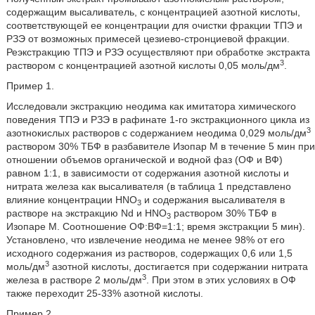
содержащим высаливатель, с концентрацией азотной кислоты,
соответствующей ее концентрации для очистки фракции ТПЭ и
РЗЭ от возможных примесей цезиево-стронциевой фракции.
Реэкстракцию ТПЭ и РЗЭ осуществляют при обработке экстракта
3
раствором с концентрацией азотной кислоты 0,05 моль/дм
.
Пример 1.
Исследовали экстракцию неодима как имитатора химического
поведения ТПЭ и РЗЭ в рафинате 1-го экстракционного цикла из
3
азотнокислых растворов с содержанием неодима 0,029 моль/дм
раствором 30% ТБФ в разбавителе Изопар М в течение 5 мин при
отношении объемов органической и водной фаз (ОФ и ВФ)
равном 1:1, в зависимости от содержания азотной кислоты и
нитрата железа как высаливателя (в таблица 1 представлено
влияние концентрации HNO
и содержания высаливателя в
3
растворе на экстракцию Nd и HNO
раствором 30% ТБФ в
3
Изопаре М. Соотношение ОФ:ВФ=1:1; время экстракции 5 мин).
Установлено, что извлечение неодима не менее 98% от его
исходного содержания из растворов, содержащих 0,6 или 1,5
3
моль/дм
азотной кислоты, достигается при содержании нитрата
3
железа в растворе 2 моль/дм
. При этом в этих условиях в ОФ
также переходит 25-33% азотной кислоты.
Пример 2.