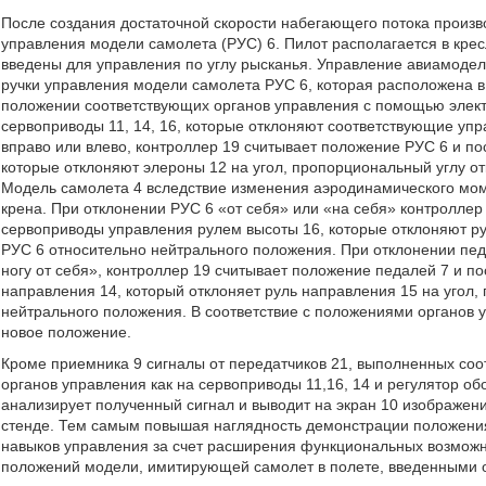
После создания достаточной скорости набегающего потока произв
управления модели самолета (РУС) 6. Пилот располагается в кре
введены для управления по углу рысканья. Управление авиамоде
ручки управления модели самолета РУС 6, которая расположена в 
положении соответствующих органов управления с помощью элект
сервоприводы 11, 14, 16, которые отклоняют соответствующие упр
вправо или влево, контроллер 19 считывает положение РУС 6 и п
которые отклоняют элероны 12 на угол, пропорциональный углу о
Модель самолета 4 вследствие изменения аэродинамического мом
крена. При отклонении РУС 6 «от себя» или «на себя» контроллер
сервоприводы управления рулем высоты 16, которые отклоняют ру
РУС 6 относительно нейтрального положения. При отклонении пед
ногу от себя», контроллер 19 считывает положение педалей 7 и п
направления 14, который отклоняет руль направления 15 на угол,
нейтрального положения. В соответствие с положениями органов 
новое положение.
Кроме приемника 9 сигналы от передатчиков 21, выполненных соо
органов управления как на сервоприводы 11,16, 14 и регулятор об
анализирует полученный сигнал и выводит на экран 10 изображен
стенде. Тем самым повышая наглядность демонстрации положения
навыков управления за счет расширения функциональных возмож
положений модели, имитирующей самолет в полете, введенными 