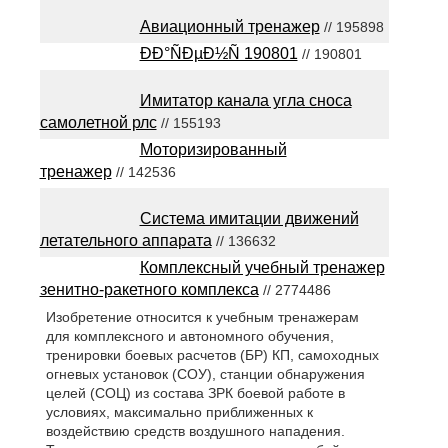
Авиационный тренажер
// 195898
ÐÐ°ÑÐµÐ½Ñ 190801
// 190801
Имитатор канала угла сноса
самолетной рлс
// 155193
Моторизированный
тренажер
// 142536
Система имитации движений
летательного аппарата
// 136632
Комплексный учебный тренажер
зенитно-ракетного комплекса
// 2774486
Изобретение относится к учебным тренажерам
для комплексного и автономного обучения,
тренировки боевых расчетов (БР) КП, самоходных
огневых установок (СОУ), станции обнаружения
целей (СОЦ) из состава ЗРК боевой работе в
условиях, максимально приближенных к
воздействию средств воздушного нападения.