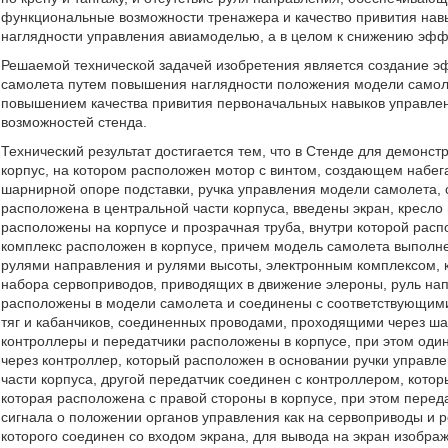
функциональные возможности тренажера и качество привития нав
наглядности управления авиамоделью, а в целом к снижению эфф
Решаемой технической задачей изобретения является создание э
самолета путем повышения наглядности положения модели самол
повышением качества привития первоначальных навыков управле
возможностей стенда.
Технический результат достигается тем, что в Стенде для демон
корпус, на котором расположен мотор с винтом, создающем набег
шарнирной опоре подставки, ручка управления модели самолета, 
расположена в центральной части корпуса, введены экран, кресло
расположены на корпусе и прозрачная труба, внутри которой рас
комплекс расположен в корпусе, причем модель самолета выполн
рулями направления и рулями высоты, электронным комплексом, к
набора сервоприводов, приводящих в движение элероны, руль на
расположены в модели самолета и соединены с соответствующим
тяг и кабанчиков, соединенных проводами, проходящими через шар
контроллеры и передатчики расположены в корпусе, при этом од
через контроллер, который расположен в основании ручки управл
части корпуса, другой передатчик соединен с контроллером, кото
которая расположена с правой стороны в корпусе, при этом пере
сигнала о положении органов управления как на сервоприводы и р
которого соединен со входом экрана, для вывода на экран изобр