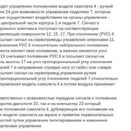
одят управление положением модели самолета 4 - ручкой
сле 24 для возможности управления педалями 7, которые
лью осуществляют воздействием на органы управления -
центральной части корпуса 1 и педали 7. Сигнал о
ронного комплекса поступает на соответствующие
авляющие поверхности 12, 15, 17. При отклонении (РУС) 6
осылает сигнал на сервоприводы управления элеронами 11,
тклонения РУС 6 относительно нейтрального положения.
ента меняет свое положение, а именно меняется угол
 19 считывает положение РУС 6 и посылает сигнал на
ль высоты 17 на угол пропорциональный углу отклонения
алей 7 в направлении «правую ногу от себя» или «левую
осылает сигнал на сервопривод управления рулем
 пропорциональный углу отклонения педалей 7 относительно
управления модель самолета 4 в потоке воздуха принимает
тветственно с возможностью передачи сигнала о положении
оротов двигателя 22, так и на компьютер 23 который
ие положения самолета 4, дублирующее его положение на
 модели самолета на экране и привитие первоначальных
ностей путем управления пилотированием и изменения
органами управления.