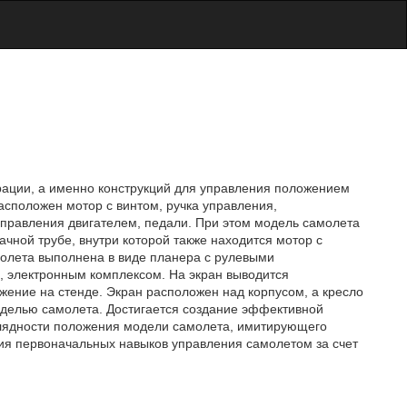
трации, а именно конструкций для управления положением
асположен мотор с винтом, ручка управления,
 управления двигателем, педали. При этом модель самолета
чной трубе, внутри которой также находится мотор с
молета выполнена в виде планера с рулевыми
, электронным комплексом. На экран выводится
ение на стенде. Экран расположен над корпусом, а кресло
оделью самолета. Достигается создание эффективной
лядности положения модели самолета, имитирующего
ия первоначальных навыков управления самолетом за счет