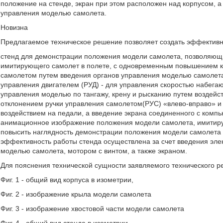
положение на стенде, экран при этом расположен над корпусом, а
управления моделью самолета.
Новизна
Предлагаемое техническое решение позволяет создать эффектив
стенд для демонстрации положения модели самолета, позволяющ
имитирующего самолет в полете, с одновременным повышением к
самолетом путем введения органов управления моделью самолета 
управления двигателем (РУД) - для управления скоростью набега
управления моделью по тангажу, крену и рысканию путем воздейст
отклонением ручки управления самолетом(РУС) «влево-вправо» и «
воздействием на педали, а введение экрана соединенного с комп
анимационное изображение положения модели самолета, имитиру
повысить наглядность демонстрации положения модели самолета 
эффективность работы стенда осуществлена за счет введения эл
моделью самолета, мотором с винтом, а также экраном.
Для пояснения технической сущности заявляемого технического 
Фиг. 1 - общий вид корпуса в изометрии,
Фиг. 2 - изображение крыла модели самолета
Фиг. 3 - изображение хвостовой части модели самолета