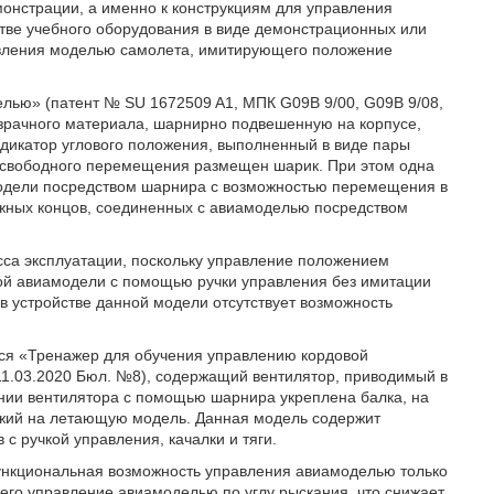
емонстрации, а именно к конструкциям для управления
тве учебного оборудования в виде демонстрационных или
авления моделью самолета, имитирующего положение
лью» (патент № SU 1672509 A1, МПК G09B 9/00, G09B 9/08,
озрачного материала, шарнирно подвешенную на корпусе,
дикатор углового положения, выполненный в виде пары
 свободного перемещения размещен шарик. При этом одна
одели посредством шарнира с возможностью перемещения в
жных концов, соединенных с авиамоделью посредством
сса эксплуатации, поскольку управление положением
й авиамодели с помощью ручки управления без имитации
в устройстве данной модели отсутствует возможность
тся «Тренажер для обучения управлению кордовой
11.03.2020 Бюл. №8), содержащий вентилятор, приводимый в
ении вентилятора с помощью шарнира укреплена балка, на
ожий на летающую модель. Данная модель содержит
с ручкой управления, качалки и тяги.
функциональная возможность управления авиамоделью только
щего управление авиамоделью по углу рыскания, что снижает