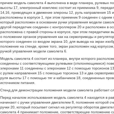
причем модель самолета 4 выполнена в виде планера, рулевых по
высоты 17, электронный комплекс состоит из приемника 9, передат
14,16, приводящих в движение элероны 12, руль направления 15 и
расположены в корпусе 1, при этом приемник 9 соединен с одним
который расположен в основании ручки управления модели самоле
другой передатчик соединен с контроллером 20 и расположен в ос
расположена с правой стороны в корпусе, при этом передатчики 
о положении органов управления как на сервоприводы и регулятор 
которого соединен со входом экрана 10, для вывода на экран из
положение на стенде, кроме того, экран расположен над корпусом
ручкой управления модели самолета 6.
Модель самолета 4 состоит из планера, внутри которого располож
соединены с соответствующими рулевыми (отклоняющимися) пове
элеронами 11 соединены с элеронами 12 с помощью торсионов 13
с рулем направления 15 с помощью торсиона 13 и два сервоприв
руля высоты 17 с помощью тяг и кабанчиков 18, соединенных про
источником питания.
Стенд для демонстрации положения модели самолета работает 
Перед началом использования модель самолета 4 находится в рав
начинают с ручки управления двигателем 8, положение которой с
ручки 20, который посылает сигнал на регулятор оборотов двигат
самолета 4 принимает положение, соответствующее положению са