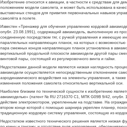
Изобретение относится к авиации, в частности к средствам для д
положением модели самолета, и может быть использована в качес
выставочных стендов для привития первоначальных навыков упр
самолёта в полете.
Известен «Тренажер для обучения управлению кордовой авиамоде
опубл. 23.08.1991), содержащий авиамодель, выполненную из пр
соединенную посредством тяг, с ручкой управления и имеющую ин
параллельных направляющих планок, на которых с возможностью
пара смежных концов направляющих планок установлена в авиам
вертикальной продольной плоскости авиамодели другой пары сме
винтовой пары, состоящей из регулировочного винта и гайки.
Недостатками данной модели являются низкая наглядность проце
авиамодели осуществляется непосредственным отклонением само
аэродинамического воздействия на элементы управления, а также 
изменения положения самолета относительно вертикальной оси.
Наиболее близким по технической сущности к изобретению являе
авиамоделью» (патент № RU 2716370 C1, МПК G09B 9/42, опубл. 
действие электромотором, укрепленным на подставке. На огражд
втором конце которой с помощью шарнира укреплен планер, пох
традиционную кордовую систему управления, состоящую из кордов 
Недостатком известного технического решения является низкая 
по крену и тангажу, и отсутствие руля направления, обеспечиваю