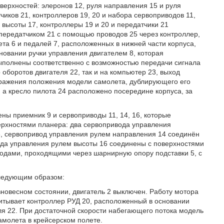
верхностей: элеронов 12, руля направления 15 и руля
чиков 21, контроллеров 19, 20 и набора сервоприводов 11,
 высоты 17, контроллеры 19 и 20 и передатчики 21
 передатчиком 21 с помощью проводов 25 через контроллер,
та 6 и педалей 7, расположенных в нижней части корпуса,
новании ручки управления двигателем 8, которая
выполнены соответственно с возможностью передачи сигнала
оборотов двигателя 22, так и на компьютер 23, выход
ображения положения модели самолета, дублирующего его
, а кресло пилота 24 расположено посередине корпуса, за
ены приемник 9 и сервоприводы 11, 14, 16, которые
рхностями планера: два сервопривода управления
, сервопривод управления рулем направления 14 соединён
ода управления рулем высоты 16 соединены с поверхностями
водами, проходящими через шарнирную опору подставки 5, с
следующим образом:
новесном состоянии, двигатель 2 выключен. Работу мотора
читывает контроллер РУД 20, расположенный в основании
еля 22. При достаточной скорости набегающего потока модель
молета в крейсерском полете.