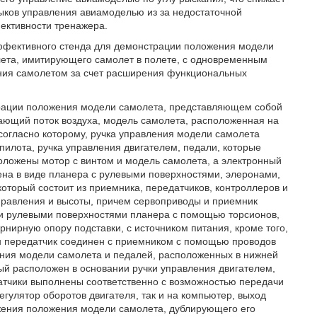
ыков управления авиамоделью из за недостаточной
ективности тренажера.
ффективного стенда для демонстрации положения модели
ета, имитирующего самолет в полете, с одновременным
ния самолетом за счет расширения функциональных
страции положения модели самолета, представляющем собой
ающий поток воздуха, модель самолета, расположенная на
согласно которому, ручка управления модели самолета
 пилота, ручка управления двигателем, педали, которые
положены мотор с винтом и модель самолета, а электронный
ена в виде планера с рулевыми поверхностями, элеронами,
оторый состоит из приемника, передатчиков, контроллеров и
правления и высоты, причем сервоприводы и приемник
и рулевыми поверхностями планера с помощью торсионов,
нирную опору подставки, с источником питания, кроме того,
ин передатчик соединен с приемником с помощью проводов
ения модели самолета и педалей, расположенных в нижней
рый расположен в основании ручки управления двигателем,
датчики выполнены соответственно с возможностью передачи
егулятор оборотов двигателя, так и на компьютер, выход
ажения положения модели самолета, дублирующего его