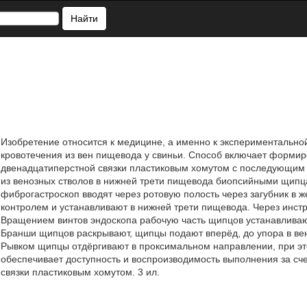
Найти
Изобретение относится к медицине, а именно к экспериментально
кровотечения из вен пищевода у свиньи. Способ включает формир
двенадцатиперстной связки пластиковым хомутом с последующим
из венозных стволов в нижней трети пищевода биопсийными щипца
фиброгастроскоп вводят через ротовую полость через загубник в 
контролем и устанавливают в нижней трети пищевода. Через инс
Вращением винтов эндоскопа рабочую часть щипцов устанавливают
Бранши щипцов раскрывают, щипцы подают вперёд, до упора в вен
Рывком щипцы отдёргивают в проксимальном направлении, при э
обеспечивает доступность и воспроизводимость выполнения за сч
связки пластиковым хомутом. 3 ил.