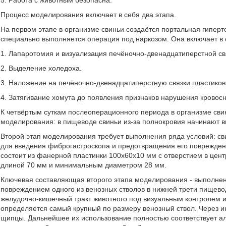
5. Работа с животным безопасна.
Процесс моделирования включает в себя два этапа.
На первом этапе в организме свиньи создаётся портальная гиперт
специально выполняется операция под наркозом. Она включает в 
1. Лапаротомия и визуализация печёночно-двенадцатиперстной св
2. Выделение холедоха.
3. Наложение на печёночно-двенадцатиперстную связки пластиково
4. Затягивание хомута до появления признаков нарушения кровос
К четвёртым суткам послеоперационного периода в организме сви
моделирования: в пищеводе свиньи из-за полнокровия начинают ви
Второй этап моделирования требует выполнения ряда условий: сви
для введения фиброгастроскопа и предотвращения его повреждени
состоит из фанерной пластинки 100х60х10 мм с отверстием в центр
длиной 70 мм и минимальным диаметром 28 мм.
Ключевая составляющая второго этапа моделирования - выполне
повреждением одного из венозных стволов в нижней трети пищев
желудочно-кишечный тракт животного под визуальным контролем и
определяется самый крупный по размеру венозный ствол. Через 
щипцы. Дальнейшее их использование полностью соответствует а