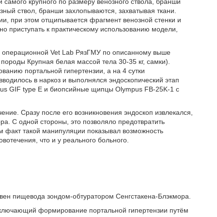
 самого крупного по размеру венозного ствола, бранши
ный ствол, бранши захлопываются, захватывая ткани.
и, при этом отщипывается фрагмент венозной стенки и
но приступать к практическому использованию модели,
 операционной Vet Lab РязГМУ по описанному выше
породы Крупная белая массой тела 30-35 кг, самки).
анию портальной гипертензии, а на 4 сутки
водилось в наркоз и выполнялся эндоскопический этап
us GIF type E и биопсийные щипцы Olympus FB-25K-1 с
ение. Сразу после его возникновения эндоскоп извлекался,
ра. С одной стороны, это позволяло предотвратить
ам факт такой манипуляции показывал возможность
вотечения, что и у реального больного.
з вен пищевода зондом-обтуратором Сенгстакена-Блэкмора.
 включающий формирование портальной гипертензии путём