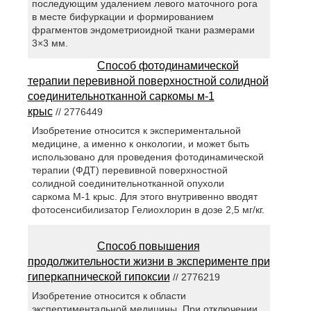
последующим удалением левого маточного рога
в месте бифуркации и формированием
фрагментов эндометриоидной ткани размерами
3×3 мм.
Способ фотодинамической
терапии перевивной поверхностной солидной
соединительнотканной саркомы м-1
крыс
// 2776449
Изобретение относится к экспериментальной
медицине, а именно к онкологии, и может быть
использовано для проведения фотодинамической
терапии (ФДТ) перевивной поверхностной
солидной соединительнотканной опухоли
саркома М-1 крыс. Для этого внутривенно вводят
фотосенсибилизатор Гелиохлорин в дозе 2,5 мг/кг.
Способ повышения
продолжительности жизни в эксперименте при
гиперкапнической гипоксии
// 2776219
Изобретение относится к области
экспертиментальной медицины. При отключении