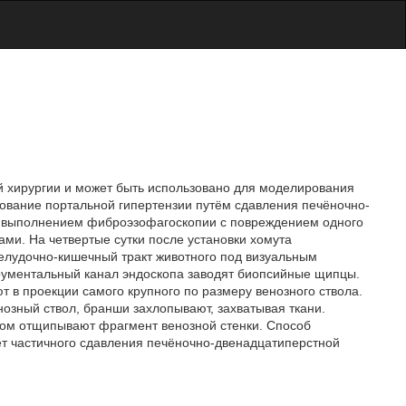
й хирургии и может быть использовано для моделирования
ование портальной гипертензии путём сдавления печёночно-
 выполнением фиброэзофагоскопии с повреждением одного
ми. На четвертые сутки после установки хомута
желудочно-кишечный тракт животного под визуальным
трументальный канал эндоскопа заводят биопсийные щипцы.
 в проекции самого крупного по размеру венозного ствола.
озный ствол, бранши захлопывают, захватывая ткани.
том отщипывают фрагмент венозной стенки. Способ
ет частичного сдавления печёночно-двенадцатиперстной