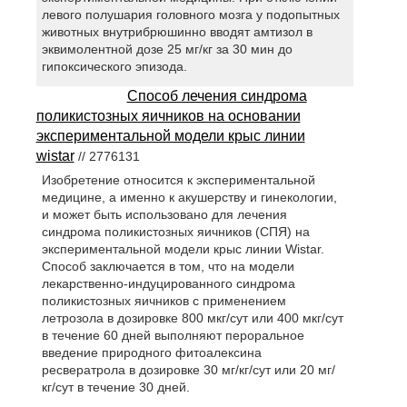
левого полушария головного мозга у подопытных
животных внутрибрюшинно вводят амтизол в
эквимолентной дозе 25 мг/кг за 30 мин до
гипоксического эпизода.
Способ лечения синдрома
поликистозных яичников на основании
экспериментальной модели крыс линии
wistar
// 2776131
Изобретение относится к экспериментальной
медицине, а именно к акушерству и гинекологии,
и может быть использовано для лечения
синдрома поликистозных яичников (СПЯ) на
экспериментальной модели крыс линии Wistar.
Способ заключается в том, что на модели
лекарственно-индуцированного синдрома
поликистозных яичников с применением
летрозола в дозировке 800 мкг/сут или 400 мкг/сут
в течение 60 дней выполняют пероральное
введение природного фитоалексина
ресвератрола в дозировке 30 мг/кг/сут или 20 мг/
кг/сут в течение 30 дней.