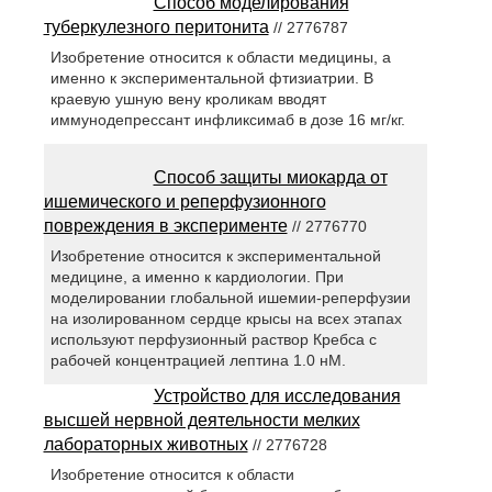
Способ моделирования
туберкулезного перитонита
// 2776787
Изобретение относится к области медицины, а
именно к экспериментальной фтизиатрии. В
краевую ушную вену кроликам вводят
иммунодепрессант инфликсимаб в дозе 16 мг/кг.
Способ защиты миокарда от
ишемического и реперфузионного
повреждения в эксперименте
// 2776770
Изобретение относится к экспериментальной
медицине, а именно к кардиологии. При
моделировании глобальной ишемии-реперфузии
на изолированном сердце крысы на всех этапах
используют перфузионный раствор Кребса с
рабочей концентрацией лептина 1.0 нМ.
Устройство для исследования
высшей нервной деятельности мелких
лабораторных животных
// 2776728
Изобретение относится к области