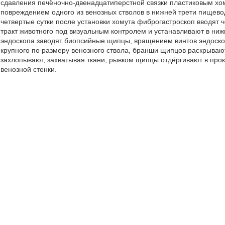
сдавления печёночно-двенадцатиперстной связки пластиковым х
повреждением одного из венозных стволов в нижней трети пищев
четвертые сутки после установки хомута фиброгастроскоп вводят 
тракт животного под визуальным контролем и устанавливают в ни
эндоскопа заводят биопсийные щипцы, вращением винтов эндоско
крупного по размеру венозного ствола, бранши щипцов раскрываю
захлопывают, захватывая ткани, рывком щипцы отдёргивают в пр
венозной стенки.