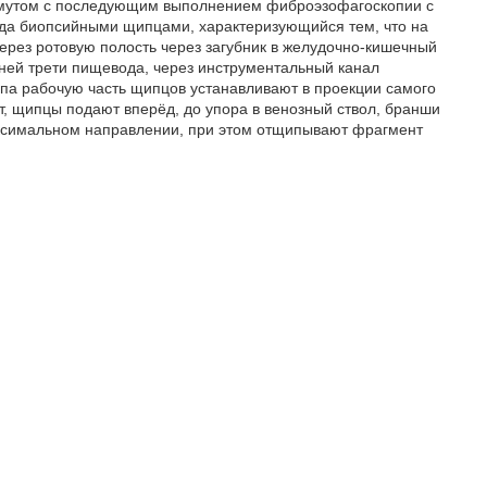
омутом с последующим выполнением фиброэзофагоскопии с
ода биопсийными щипцами, характеризующийся тем, что на
через ротовую полость через загубник в желудочно-кишечный
жней трети пищевода, через инструментальный канал
па рабочую часть щипцов устанавливают в проекции самого
т, щипцы подают вперёд, до упора в венозный ствол, бранши
оксимальном направлении, при этом отщипывают фрагмент