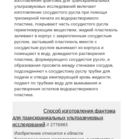
изготовления фантома для транскраниальных
ультразвуковых исследований включает
изготовление сосудистого русла при помощи
трехмерной печати из водорастворимого
пластика, покрывают часть сосудистого русла
герметизирующим веществом, жидкий пластизоль
заливают в корпус с закрепленным сосудистым
руслом, застывший пластизоль вместе с
сосудистым руслом вынимают из корпуса и
помещают в воду, дожидаются растворения
пластика, формирующего сосудистое русло, и
образования просвета между стенками сосудов,
подсоединяют к сосудистому руслу трубки для
подачи и отвода имитирующей кровь жидкости,
подают по трубкам воду для вымывания и
растворения остатков водорастворимого
пластика.
Способ изготовления фантома
для транскраниальных ультразвуковых
исследований
// 2776983
Изобретение относится к области
биомедицинского моделирования, в частности к