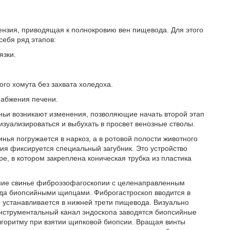
ензия, приводящая к полнокровию вен пищевода. Для этого
себя ряд этапов:
язки.
го хомута без захвата холедоха.
набжения печени.
ньи возникают изменения, позволяющие начать второй этап
зуализироваться и выбухать в просвет венозные стволы.
нья погружается в наркоз, а в ротовой полости животного
я фиксируется специальный загубник. Это устройство
е, в котором закреплена коническая трубка из пластика
ние свинье фиброэзофагоскопии с целенаправленным
ода биопсийными щипцами. Фиброгастроскоп вводится в
 устанавливается в нижней трети пищевода. Визуально
инструментальный канал эндоскопа заводятся биопсийные
лгоритму при взятии щипковой биопсии. Вращая винты