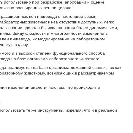
ь использовано при разработке, апробации и оценке
арикозно расширенных вен пищевода.
но расширенных вен пищевода в настоящее время
абораторных животных из-за отсутствия доступных, легко
пользование сделало бы исследования более динамичными,
иям. Ввиду сложности и многогранности изменений в
из вен пищевода, их моделирование на лабораторном
ческую задачу.
димого и в высокой степени функционального способа
вода на базе организма лабораторного животного.
а реализуется на базе организма домашней свиньи, так как
абораторному животному, возникающих в рассматриваемом
ия изменений аналогичных тем, что происходят в
.
спользовать те же инструменты, изделия, что и в реальной