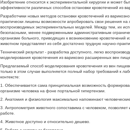
Изобретение относится к экспериментальной хирургии и может быт
эффективности различных способов остановки кровотечений из в
Разработчики новых методов остановки кровотечений из варикоз
практически лишены возможности апробировать свои решения на л
воспроизводимых экспериментальных моделей. Между тем, их ис
безопасными, менее подверженными административным ограничен
организме больного, приводящих к возникновению кровотечений 
животном представляет из себя достаточно трудную научно-практи
Технический результат - разработка доступного, легко воспроизво
моделирования кровотечения из варикозно расширенных вен пище
Предлагаемый способ моделирования кровотечения из вен пищевод
только в этом случае выполняется полный набор требований к л
контексте:
1. Обеспечивается сама принципиальная возможность формирован
организме человека на фоне портальной гипертензии.
2. Анатомия и физиология максимально напоминают человеческие
3. Антропометрия животного сопоставима с человеком, позволяет и
работе.
4. Животное доступно и относительно дешево.