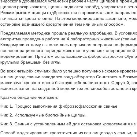
эндоскопа добиваемся установки рабочей части щипцов в проекции
щипцов раскрываются, щипцы подаются вперёд, упираются в веноз
Резким рывком щипцы отдёргиваются в проксимальном направлени
начинается кровотечение. На этом моделирование закончено, мож
остановке возникшего кровотечения тем или иным способом.
Предлагаемая методика прошла реальную апробацию. В условиях
алгоритму проведена работа на 4 лабораторных животных (свиньи 
Каждому животному выполнялась первичная операция по формиров
послеоперационного периода животное в условиях операционной в
моделирования. При этом использовались фиброгастроскоп Olymp
круглыми браншами без иглы.
Во всех четырёх случаях было успешно получено искомое кровотеч
и в пищевод свиньи заводился зонд-обтуратор Сенгстакена-Блэкмо
массивную кровопотерю и быструю гибель животного. С другой, с
использования на созданной модели тех же способов остановки кро
Краткое описание чертежей:
Фиг. 1. Процесс выполнения фиброэзофагоскопии свинье.
Фиг. 2. Используемые биопсийные щипцы.
Фиг. 3. Свинья с установленным ей для остановки кровотечения и
Способ моделирования кровотечения из вен пищевода у свиньи,